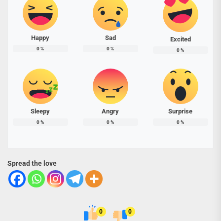
Happy
Sad
Excited
0
%
0
%
0
%
Sleepy
Angry
Surprise
0
%
0
%
0
%
Spread the love
0
0