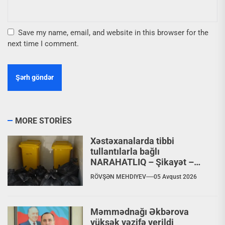
Save my name, email, and website in this browser for the
next time I comment.
MORE STORIES
Xəstəxanalarda tibbi
tullantılarla bağlı
NARAHATLIQ – Şikayət –
VİDEO
RÖVŞƏN MEHDIYEV
05 Avqust 2026
Məmmədnağı Əkbərova
yüksək vəzifə verildi