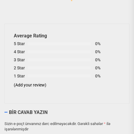
Average Rating
5 Star
0%
4 Star
0%
3 Star
0%
2 Star
0%
1 Star
0%
(Add your review)
BIR CAVAB YAZIN
Sizin e-poçt ünvanınız dərc edilməyəcəkdir.
Gərəkli sahələr
*
ilə
işarələnmişdir