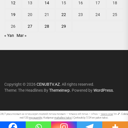
12
13
14
15
16
17
18
19
20
21
22
23
24
25
26
27
28
29
« Yan
Mar »
Copyright © 2026
CENUBTV.AZ.
All rights reserved.
Theme: The Headlines By
Themeinwp.
Powered by
WordPress.
תל
אביב והאזור
– נטליה – נערות ליווי באשדוד – חשפניות צעירות למסיבות רווקים במרכז או חשפניות בצפון 24/7 💕. Cobra
red 120
mg quantity
. Kızılpınar
mahallesi taksi
| Çerkezköy 7/24 en yakın taksi.