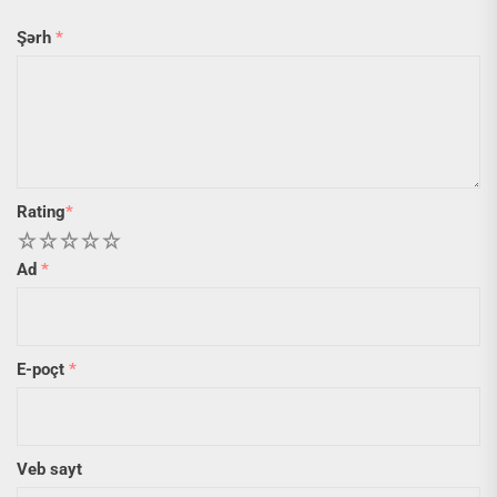
Şərh
*
Rating
*
1
2
3
4
5
Ad
*
E-poçt
*
Veb sayt