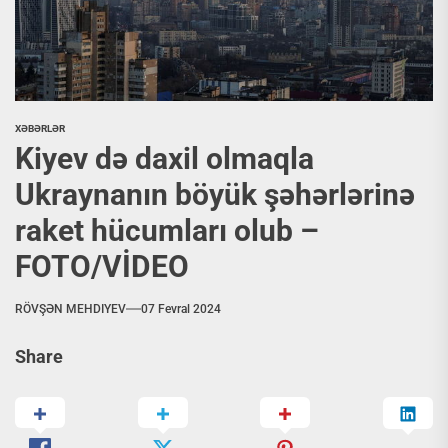
XƏBƏRLƏR
Kiyev də daxil olmaqla
Ukraynanın böyük şəhərlərinə
raket hücumları olub –
FOTO/VİDEO
RÖVŞƏN MEHDIYEV
07 Fevral 2024
Share