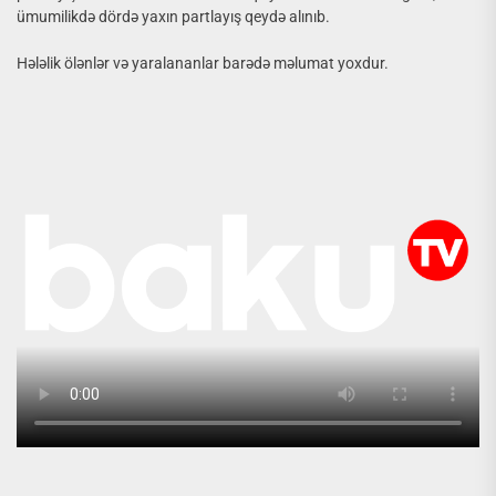
ümumilikdə dördə yaxın partlayış qeydə alınıb.
Hələlik ölənlər və yaralananlar barədə məlumat yoxdur.