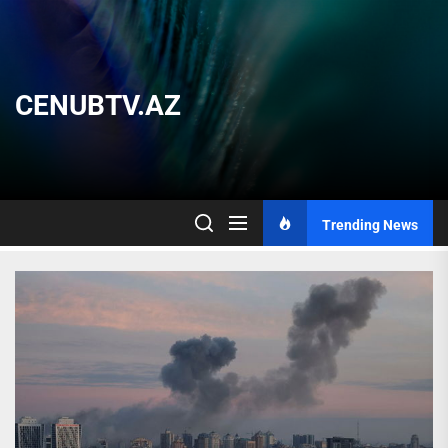
Skip
to
the
content
CENUBTV.AZ
Trending News