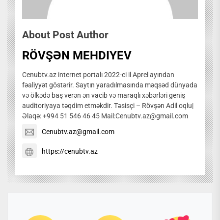
About Post Author
RÖVŞƏN MEHDIYEV
Cenubtv.az internet portalı 2022-ci il Aprel ayından
fəaliyyət göstərir. Saytın yaradılmasında məqsəd dünyada
və ölkədə baş verən ən vacib və maraqlı xəbərləri geniş
auditoriyaya təqdim etməkdir. Təsisçi – Rövşən Adil oqlu|
Əlaqə: +994 51 546 46 45 Mail:Cenubtv.az@gmail.com
Cenubtv.az@gmail.com
https://cenubtv.az