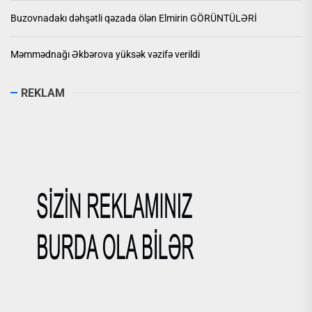
Buzovnadakı dəhşətli qəzada ölən Elmirin GÖRÜNTÜLƏRİ
Məmmədnağı Əkbərova yüksək vəzifə verildi
REKLAM