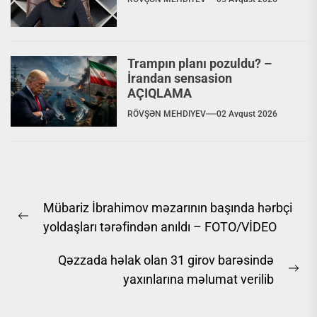
Trampın planı pozuldu? –
İrandan sensasion
AÇIQLAMA
RÖVŞƏN MEHDIYEV
02 Avqust 2026
Yazı
Mübariz İbrahimov məzarının başında hərbçi
naviqasiyası
Previous
yoldaşları tərəfindən anıldı – FOTO/VİDEO
post:
Qəzzada həlak olan 31 girov barəsində
Ne
yaxınlarına məlumat verilib
pos