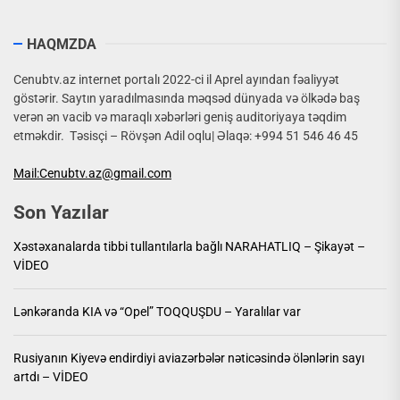
HAQMZDA
Cenubtv.az internet portalı 2022-ci il Aprel ayından fəaliyyət
göstərir. Saytın yaradılmasında məqsəd dünyada və ölkədə baş
verən ən vacib və maraqlı xəbərləri geniş auditoriyaya təqdim
etməkdir. Təsisçi – Rövşən Adil oqlu| Əlaqə: +994 51 546 46 45
Mail:Cenubtv.az@gmail.com
Son Yazılar
Xəstəxanalarda tibbi tullantılarla bağlı NARAHATLIQ – Şikayət –
VİDEO
Lənkəranda KIA və “Opel” TOQQUŞDU – Yaralılar var
Rusiyanın Kiyevə endirdiyi aviazərbələr nəticəsində ölənlərin sayı
artdı – VİDEO