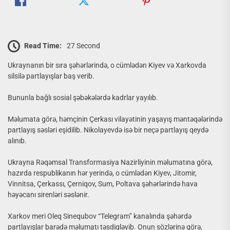
Read Time:
27 Second
Ukraynanın bir sıra şəhərlərində, o cümlədən Kiyev və Xarkovda
silsilə partlayışlar baş verib.
Bununla bağlı sosial şəbəkələrdə kadrlar yayılıb.
Məlumata görə, həmçinin Çerkası vilayətinin yaşayış məntəqələrində
partlayış səsləri eşidilib. Nikolayevdə isə bir neçə partlayış qeydə
alınıb.
Ukrayna Rəqəmsal Transformasiya Nazirliyinin məlumatına görə,
hazırda respublikanın hər yerində, o cümlədən Kiyev, Jitomir,
Vinnitsa, Çerkassı, Çerniqov, Sum, Poltava şəhərlərində hava
həyəcanı sirenləri səslənir.
Xarkov meri Oleq Sinequbov “Telegram” kanalında şəhərdə
partlayışlar barədə məlumatı təsdiqləyib. Onun sözlərinə görə,