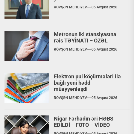
RÖVŞƏN MEHDIYEV
05 Avqust 2026
Metronun iki stansiyasına
rəis TƏYİNATI – ÖZƏL
RÖVŞƏN MEHDIYEV
05 Avqust 2026
Elektron pul köçürmələri ilə
bağlı yeni hədd
müəyyənləşdi
RÖVŞƏN MEHDIYEV
05 Avqust 2026
Nigar Fərhadın əri HƏBS
EDİLDİ – FOTO – VİDEO
RÖVŞƏN MEHDIYEV
05 Avqust 2026