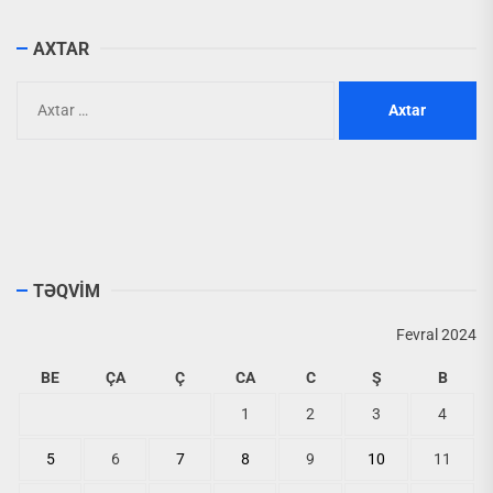
AXTAR
Axtarış:
TƏQVİM
Fevral 2024
BE
ÇA
Ç
CA
C
Ş
B
1
2
3
4
5
6
7
8
9
10
11