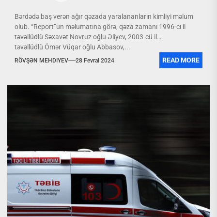
Bərdədə baş verən ağır qəzada yaralananların kimliyi məlum
olub. “Report”un məlumatına görə, qəza zamanı 1996-cı il
təvəllüdlü Səxavət Novruz oğlu Əliyev, 2003-cü il
təvəllüdlü Ömər Vüqar oğlu Abbasov,...
READ MORE
RÖVŞƏN MEHDIYEV
28 Fevral 2024