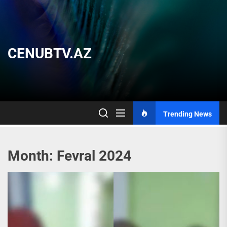
Skip
to
the
content
CENUBTV.AZ
Trending News
Month:
Fevral 2024