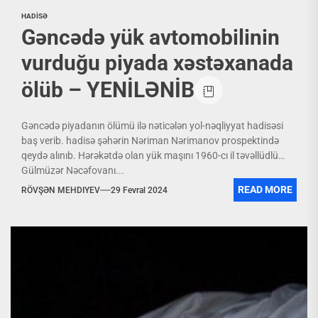
HADİSƏ
Gəncədə yük avtomobilinin
vurduğu piyada xəstəxanada
ölüb – YENİLƏNİB
Gəncədə piyadanın ölümü ilə nəticələn yol-nəqliyyat hadisəsi
baş verib. hadisə şəhərin Nəriman Nərimanov prospektində
qeydə alınıb. Hərəkətdə olan yük maşını 1960-cı il təvəllüdlü
Gülmüzər Nəcəfovanı...
READ MORE
RÖVŞƏN MEHDIYEV
29 Fevral 2024