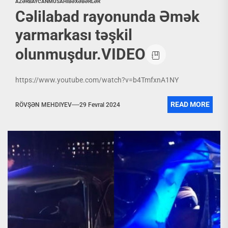
AZƏRBAYCAN
MÜSAHİBƏ
XƏBƏRLƏR
Cəlilabad rayonunda Əmək
yarmarkası təşkil
olunmuşdur.VIDEO
https://www.youtube.com/watch?v=b4TmfxnA1NY
READ MORE
RÖVŞƏN MEHDIYEV
29 Fevral 2024