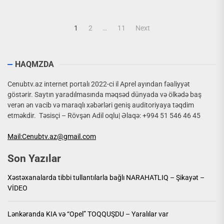
Yazı
1
2
…
11
Next
naviqasiyası
HAQMZDA
Cenubtv.az internet portalı 2022-ci il Aprel ayından fəaliyyət
göstərir. Saytın yaradılmasında məqsəd dünyada və ölkədə baş
verən ən vacib və maraqlı xəbərləri geniş auditoriyaya təqdim
etməkdir. Təsisçi – Rövşən Adil oqlu| Əlaqə: +994 51 546 46 45
Mail:Cenubtv.az@gmail.com
Son Yazılar
Xəstəxanalarda tibbi tullantılarla bağlı NARAHATLIQ – Şikayət –
VİDEO
Lənkəranda KIA və “Opel” TOQQUŞDU – Yaralılar var