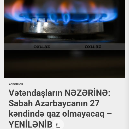
XƏBƏRLƏR
Vətəndaşların NƏZƏRİNƏ:
Sabah Azərbaycanın 27
kəndində qaz olmayacaq –
YENİLƏNİB