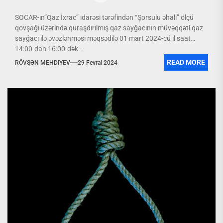
SOCAR-ın”Qaz İxrac” idarəsi tərəfindən “Şorsulu əhali” ölçü
qovşağı üzərində quraşdırılmış qaz sayğacının müvəqqəti qaz
sayğacı ilə əvəzlənməsi məqsədilə 01 mart 2024-cü il saat
14:00-dan 16:00-dək...
READ MORE
RÖVŞƏN MEHDIYEV
29 Fevral 2024