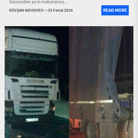
Xezerxeber.az-ın məlumatına...
READ MORE
RÖVŞƏN MEHDIYEV
29 Fevral 2024