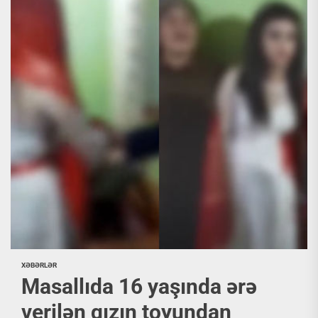
XƏBƏRLƏR
Masallıda 16 yaşında ərə
verilən qızın toyundan