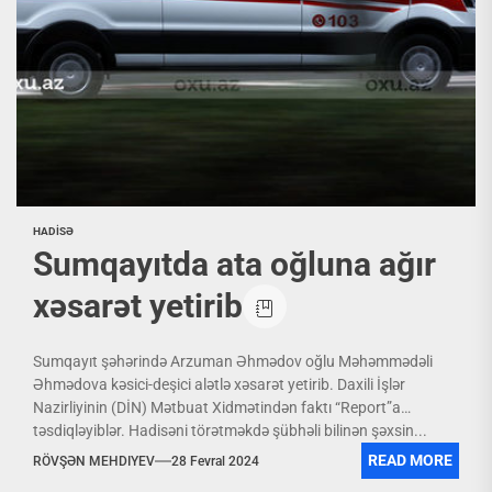
HADİSƏ
Sumqayıtda ata oğluna ağır
xəsarət yetirib
Sumqayıt şəhərində Arzuman Əhmədov oğlu Məhəmmədəli
Əhmədova kəsici-deşici alətlə xəsarət yetirib. Daxili İşlər
Nazirliyinin (DİN) Mətbuat Xidmətindən faktı “Report”a
təsdiqləyiblər. Hadisəni törətməkdə şübhəli bilinən şəxsin...
READ MORE
RÖVŞƏN MEHDIYEV
28 Fevral 2024