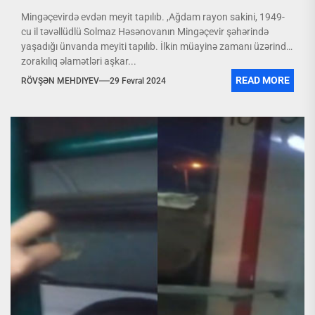
Mingəçevirdə evdən meyit tapılıb. ,Ağdam rayon sakini, 1949-
cu il təvəllüdlü Solmaz Həsənovanın Mingəçevir şəhərində
yaşadığı ünvanda meyiti tapılıb. İlkin müayinə zamanı üzərində
zorakılıq əlamətləri aşkar...
READ MORE
RÖVŞƏN MEHDIYEV
29 Fevral 2024