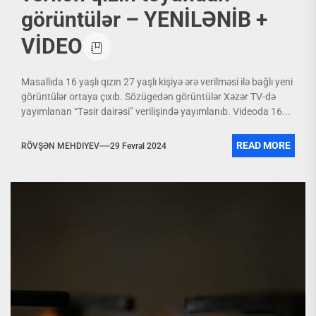
görüntülər – YENİLƏNİB +
VİDEO
Masallıda 16 yaşlı qızın 27 yaşlı kişiyə ərə verilməsi ilə bağlı yeni
görüntülər ortaya çıxıb. Sözügedən görüntülər Xəzər TV-də
yayımlanan “Təsir dairəsi” verilişində yayımlanıb. Videoda 16...
READ MORE
RÖVŞƏN MEHDIYEV
29 Fevral 2024