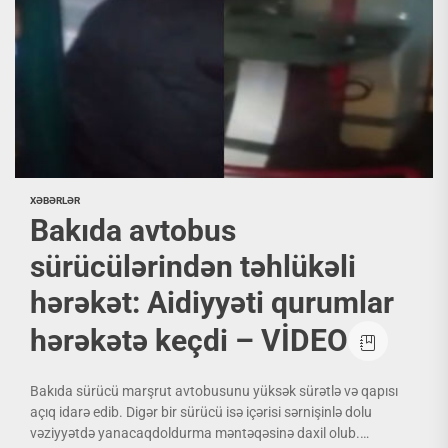
XƏBƏRLƏR
Bakıda avtobus
sürücülərindən təhlükəli
hərəkət: Aidiyyəti qurumlar
hərəkətə keçdi – VİDEO
Bakıda sürücü marşrut avtobusunu yüksək sürətlə və qapısı
açıq idarə edib. Digər bir sürücü isə içərisi sərnişinlə dolu
vəziyyətdə yanacaqdoldurma məntəqəsinə daxil olub.