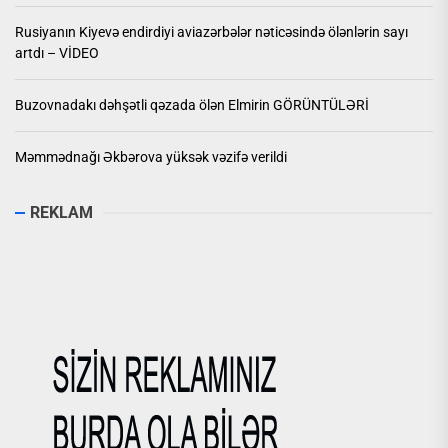
Rusiyanın Kiyevə endirdiyi aviazərbələr nəticəsində ölənlərin sayı
artdı – VİDEO
Buzovnadakı dəhşətli qəzada ölən Elmirin GÖRÜNTÜLƏRİ
Məmmədnağı Əkbərova yüksək vəzifə verildi
REKLAM