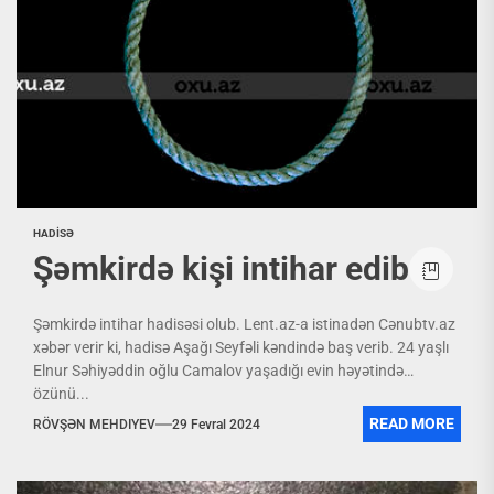
HADİSƏ
Şəmkirdə kişi intihar edib
Şəmkirdə intihar hadisəsi olub. Lent.az-a istinadən Cənubtv.az
xəbər verir ki, hadisə Aşağı Seyfəli kəndində baş verib. 24 yaşlı
Elnur Səhiyəddin oğlu Camalov yaşadığı evin həyətində
özünü...
READ MORE
RÖVŞƏN MEHDIYEV
29 Fevral 2024