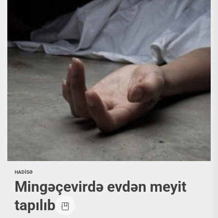
HADİSƏ
Mingəçevirdə evdən meyit
tapılıb