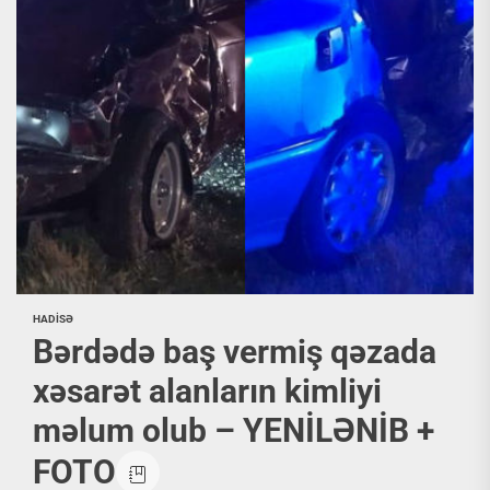
HADİSƏ
Bərdədə baş vermiş qəzada
xəsarət alanların kimliyi
məlum olub – YENİLƏNİB +
FOTO