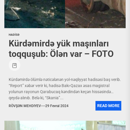
HADİSƏ
Kürdəmirdə yük maşınları
toqquşub: Ölən var – FOTO
Kürdəmirdə ölümlə nəticələnən yol-nəqliyyat hadisəsi baş verib.
“Report” xəbər verir ki, hadisə Bakı-Qazax əsas magistral
yolunun rayonun Qarabucaq kəndindən keçən hissəsində
qeydə alınıb. Belə ki, “Skania”...
READ MORE
RÖVŞƏN MEHDIYEV
29 Fevral 2024