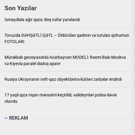
Son Yazılar
İsmayıllıda ağır qəza: Beş nəfər yaralanıb
Tovuzda DƏHŞƏTLİ QƏTL – Öldürülən qadının və tutulan qohumun
FOTOLARI
Mürəkkəb geosiyasətdə Azərbaycan MODELİ: Rəsmi Bakı Moskva
və Kiyevlə paralel dialoq aparır
Rusiya Ukraynanın neft-qaz obyektlərinə kütləvi zərbələr endirdi
17 yaşlı qıza nişan mərasimi keçirildi, valideynləri polisə dəvət
olundu
REKLAM