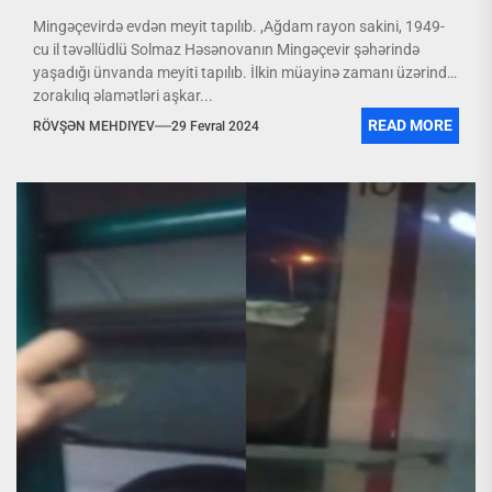
Mingəçevirdə evdən meyit tapılıb. ,Ağdam rayon sakini, 1949-
cu il təvəllüdlü Solmaz Həsənovanın Mingəçevir şəhərində
yaşadığı ünvanda meyiti tapılıb. İlkin müayinə zamanı üzərində
zorakılıq əlamətləri aşkar...
READ MORE
RÖVŞƏN MEHDIYEV
29 Fevral 2024