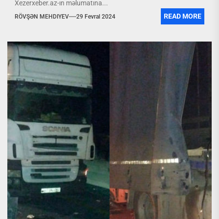
Xezerxeber.az-ın məlumatına...
READ MORE
RÖVŞƏN MEHDIYEV
29 Fevral 2024