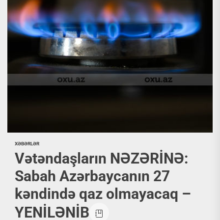
XƏBƏRLƏR
Vətəndaşların NƏZƏRİNƏ:
Sabah Azərbaycanın 27
kəndində qaz olmayacaq –
YENİLƏNİB