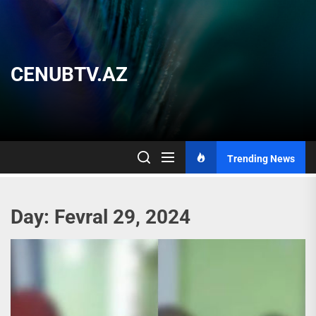
Skip
to
the
content
CENUBTV.AZ
Trending News
Day:
Fevral 29, 2024