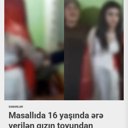
XƏBƏRLƏR
Masallıda 16 yaşında ərə
verilən qızın toyundan