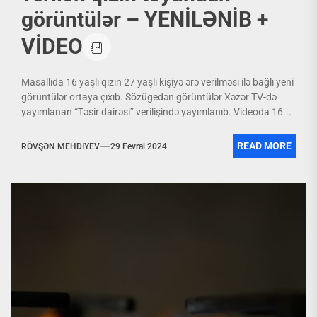
görüntülər – YENİLƏNİB +
VİDEO
Masallıda 16 yaşlı qızın 27 yaşlı kişiyə ərə verilməsi ilə bağlı yeni
görüntülər ortaya çıxıb. Sözügedən görüntülər Xəzər TV-də
yayımlanan “Təsir dairəsi” verilişində yayımlanıb. Videoda 16...
READ MORE
RÖVŞƏN MEHDIYEV
29 Fevral 2024