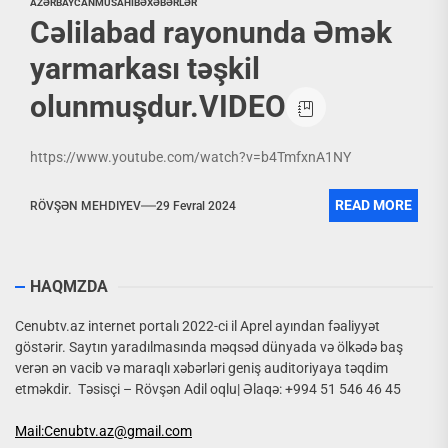
AZƏRBAYCAN
MÜSAHİBƏ
XƏBƏRLƏR
Cəlilabad rayonunda Əmək
yarmarkası təşkil
olunmuşdur.VIDEO
https://www.youtube.com/watch?v=b4TmfxnA1NY
READ MORE
RÖVŞƏN MEHDIYEV
29 Fevral 2024
HAQMZDA
Cenubtv.az internet portalı 2022-ci il Aprel ayından fəaliyyət
göstərir. Saytın yaradılmasında məqsəd dünyada və ölkədə baş
verən ən vacib və maraqlı xəbərləri geniş auditoriyaya təqdim
etməkdir. Təsisçi – Rövşən Adil oqlu| Əlaqə: +994 51 546 46 45
Mail:Cenubtv.az@gmail.com