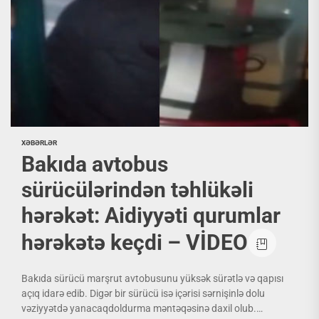
XƏBƏRLƏR
Bakıda avtobus
sürücülərindən təhlükəli
hərəkət: Aidiyyəti qurumlar
hərəkətə keçdi – VİDEO
Bakıda sürücü marşrut avtobusunu yüksək sürətlə və qapısı
açıq idarə edib. Digər bir sürücü isə içərisi sərnişinlə dolu
vəziyyətdə yanacaqdoldurma məntəqəsinə daxil olub.