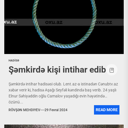
HADİSƏ
Şəmkirdə kişi intihar edib
Şəmkirdə intihar hadisəsi olub. Lent.az-a istinadən Cənubtv.az
xəbər verir ki, hadisə Aşağı Seyfəli kəndində baş verib. 24 yaşlı
Elnur Səhiyəddin oğlu Camalov yaşadığı evin həyətində
özünü...
READ MORE
RÖVŞƏN MEHDIYEV
29 Fevral 2024