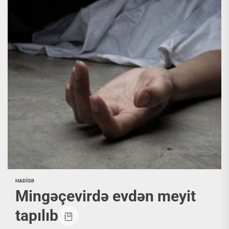
HADİSƏ
Mingəçevirdə evdən meyit
tapılıb