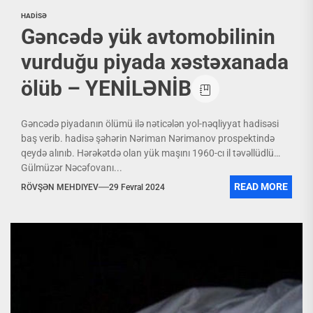
HADİSƏ
Gəncədə yük avtomobilinin
vurduğu piyada xəstəxanada
ölüb – YENİLƏNİB
Gəncədə piyadanın ölümü ilə nəticələn yol-nəqliyyat hadisəsi
baş verib. hadisə şəhərin Nəriman Nərimanov prospektində
qeydə alınıb. Hərəkətdə olan yük maşını 1960-cı il təvəllüdlü
Gülmüzər Nəcəfovanı...
READ MORE
RÖVŞƏN MEHDIYEV
29 Fevral 2024