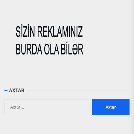
AXTAR
Axtarış: