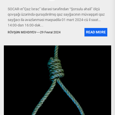
SOCAR-ın”Qaz İxrac” idarəsi tərəfindən “Şorsulu əhali” ölçü
qovşağı üzərində quraşdırılmış qaz sayğacının müvəqqəti qaz
sayğacı ilə əvəzlənməsi məqsədilə 01 mart 2024-cü il saat
14:00-dan 16:00-dək...
READ MORE
RÖVŞƏN MEHDIYEV
29 Fevral 2024