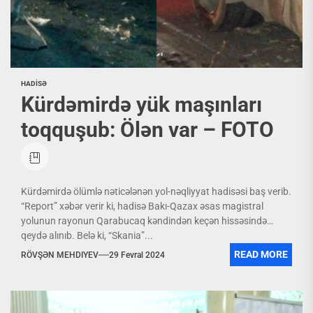
HADİSƏ
Kürdəmirdə yük maşınları
toqquşub: Ölən var – FOTO
Kürdəmirdə ölümlə nəticələnən yol-nəqliyyat hadisəsi baş verib.
“Report” xəbər verir ki, hadisə Bakı-Qazax əsas magistral
yolunun rayonun Qarabucaq kəndindən keçən hissəsində
qeydə alınıb. Belə ki, “Skania”...
READ MORE
RÖVŞƏN MEHDIYEV
29 Fevral 2024