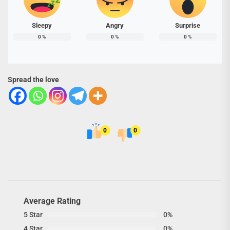
Sleepy
Angry
Surprise
0
%
0
%
0
%
Spread the love
0
0
Average Rating
5 Star
0%
4 Star
0%