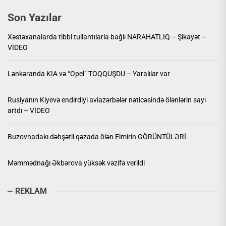
Son Yazılar
Xəstəxanalarda tibbi tullantılarla bağlı NARAHATLIQ – Şikayət –
VİDEO
Lənkəranda KIA və “Opel” TOQQUŞDU – Yaralılar var
Rusiyanın Kiyevə endirdiyi aviazərbələr nəticəsində ölənlərin sayı
artdı – VİDEO
Buzovnadakı dəhşətli qəzada ölən Elmirin GÖRÜNTÜLƏRİ
Məmmədnağı Əkbərova yüksək vəzifə verildi
REKLAM