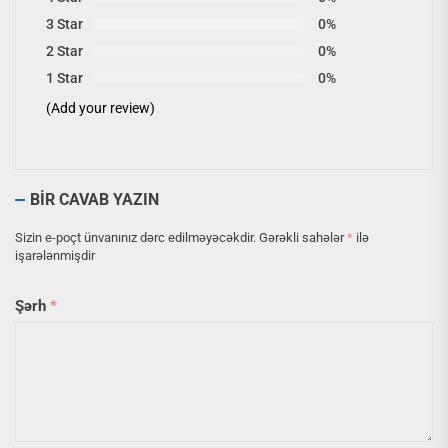
3 Star
0%
2 Star
0%
1 Star
0%
(Add your review)
BIR CAVAB YAZIN
Sizin e-poçt ünvanınız dərc edilməyəcəkdir.
Gərəkli sahələr
*
ilə
işarələnmişdir
Şərh
*