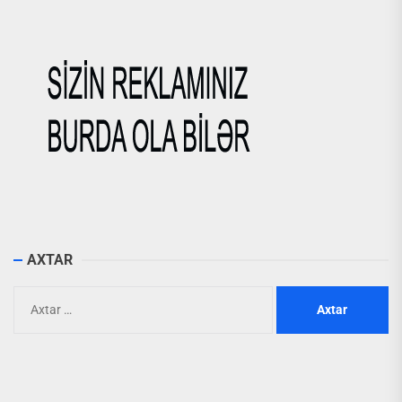
AXTAR
Axtarış: