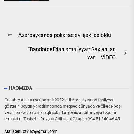
Yazı
Azərbaycanda polis faciəvi şəkildə öldü
naviqasiyası
Previous
post:
“Bandotdel”dən əməliyyat: Saxlanılan
Ne
var – VİDEO
pos
HAQMZDA
Cenubtv.az internet portalı 2022-ci il Aprel ayından fəaliyyət
göstərir. Saytın yaradılmasında məqsəd dünyada və ölkədə baş
verən ən vacib və maraqlı xəbərləri geniş auditoriyaya təqdim
etməkdir. Təsisçi – Rövşən Adil oqlu| Əlaqə: +994 51 546 46 45
Mail:Cenubtv.az@gmail.com