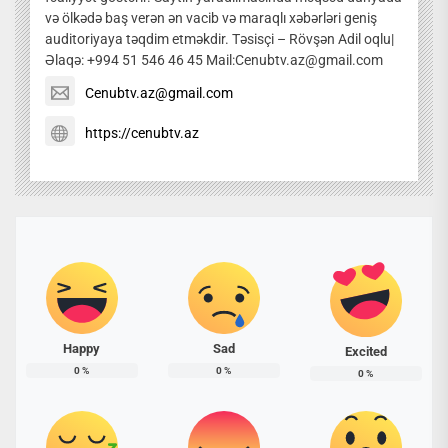
və ölkədə baş verən ən vacib və maraqlı xəbərləri geniş
auditoriyaya təqdim etməkdir. Təsisçi – Rövşən Adil oqlu|
Əlaqə: +994 51 546 46 45 Mail:Cenubtv.az@gmail.com
Cenubtv.az@gmail.com
https://cenubtv.az
Happy
Sad
Excited
0
%
0
%
0
%