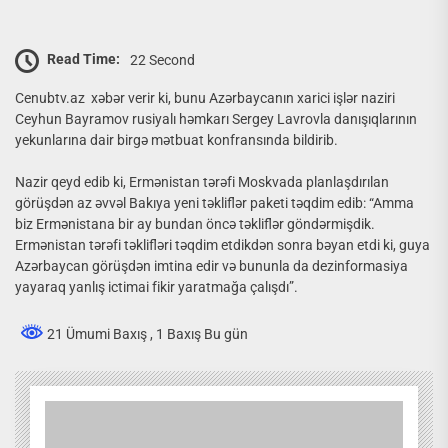
Read Time:
22 Second
Cenubtv.az xəbər verir ki, bunu Azərbaycanın xarici işlər naziri
Ceyhun Bayramov rusiyalı həmkarı Sergey Lavrovla danışıqlarının
yekunlarına dair birgə mətbuat konfransında bildirib.
Nazir qeyd edib ki, Ermənistan tərəfi Moskvada planlaşdırılan
görüşdən az əvvəl Bakıya yeni təkliflər paketi təqdim edib: “Amma
biz Ermənistana bir ay bundan öncə təkliflər göndərmişdik.
Ermənistan tərəfi təklifləri təqdim etdikdən sonra bəyan etdi ki, guya
Azərbaycan görüşdən imtina edir və bununla da dezinformasiya
yayaraq yanlış ictimai fikir yaratmağa çalışdı”.
21 Ümumi Baxış
, 1 Baxış Bu gün