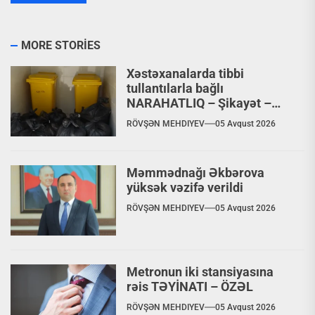
MORE STORIES
Xəstəxanalarda tibbi
tullantılarla bağlı
NARAHATLIQ – Şikayət –
VİDEO
RÖVŞƏN MEHDIYEV
05 Avqust 2026
Məmmədnağı Əkbərova
yüksək vəzifə verildi
RÖVŞƏN MEHDIYEV
05 Avqust 2026
Metronun iki stansiyasına
rəis TƏYİNATI – ÖZƏL
RÖVŞƏN MEHDIYEV
05 Avqust 2026