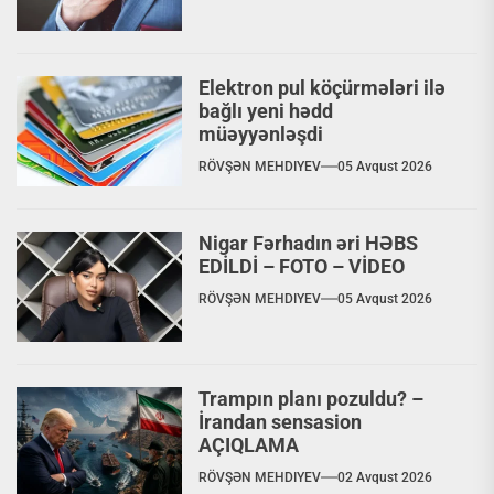
Elektron pul köçürmələri ilə
bağlı yeni hədd
müəyyənləşdi
RÖVŞƏN MEHDIYEV
05 Avqust 2026
Nigar Fərhadın əri HƏBS
EDİLDİ – FOTO – VİDEO
RÖVŞƏN MEHDIYEV
05 Avqust 2026
Trampın planı pozuldu? –
İrandan sensasion
AÇIQLAMA
RÖVŞƏN MEHDIYEV
02 Avqust 2026