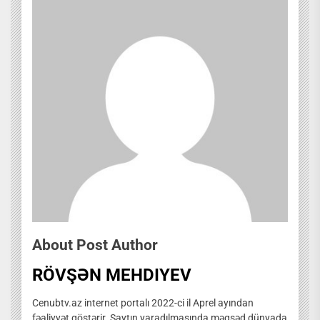
About Post Author
RÖVŞƏN MEHDIYEV
Cenubtv.az internet portalı 2022-ci il Aprel ayından
fəaliyyət göstərir. Saytın yaradılmasında məqsəd dünyada