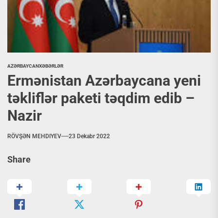
AZƏRBAYCAN
XƏBƏRLƏR
Ermənistan Azərbaycana yeni
təkliflər paketi təqdim edib –
Nazir
RÖVŞƏN MEHDIYEV
23 Dekabr 2022
Share