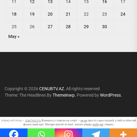
11
12
13
14
15
16
17
18
19
20
21
22
23
24
25
26
27
28
29
30
May »
Copyright © 2026
CENUBTV.AZ.
All rights reserved.
Theme: The Headlines By
Themeinwp.
Powered by
WordPress.
ורה בתל אביב
– נערות ליווי באשדוד. Банкрол у ставках на спорт —
це не
просто сума грошей, а твій особистий
фінансовий щит. Weniger plastik im bad : warum aleppo
seife gut
| alepeo.