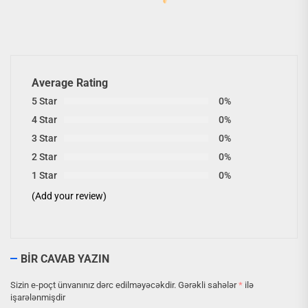
Average Rating
5 Star
0%
4 Star
0%
3 Star
0%
2 Star
0%
1 Star
0%
(Add your review)
BIR CAVAB YAZIN
Sizin e-poçt ünvanınız dərc edilməyəcəkdir.
Gərəkli sahələr
*
ilə
işarələnmişdir