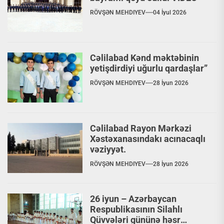
RÖVŞƏN MEHDIYEV
04 İyul 2026
Cəlilabad Kənd məktəbinin
yetişdirdiyi uğurlu qardaşlar”
RÖVŞƏN MEHDIYEV
28 İyun 2026
Cəlilabad Rayon Mərkəzi
Xəstəxanasındakı acınacaqlı
vəziyyət.
RÖVŞƏN MEHDIYEV
28 İyun 2026
26 iyun – Azərbaycan
Respublikasının Silahlı
Qüvvələri gününə həsr