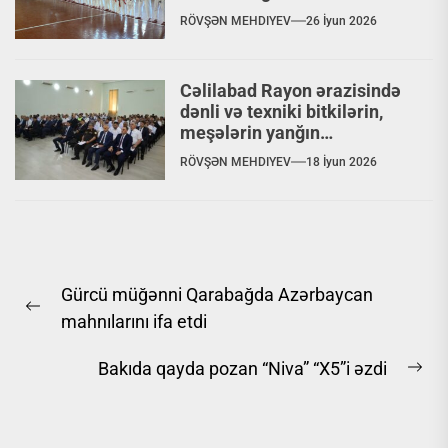
olunmuş Budo döyüş növləri
RÖVŞƏN MEHDIYEV
26 İyun 2026
üzrə seminar və kəmər
imtahanı keçirilib
Cəlilabad Rayon ərazisində
dənli və texniki bitkilərin,
meşələrin yanğın
təhlükəsizliyi, məktəblərdə
RÖVŞƏN MEHDIYEV
18 İyun 2026
yanğın təhlükəsizliyi ilə bağlı
görülmüş işlər, aparılan
maarifləndirmə tədbirləri və
qarşıda duran vəzifələr
barədə müşavirə
Yazı
Gürcü müğənni Qarabağda Azərbaycan
naviqasiyası
Previous
mahnılarını ifa etdi
post:
Bakıda qayda pozan “Niva” “X5”i əzdi
Ne
pos