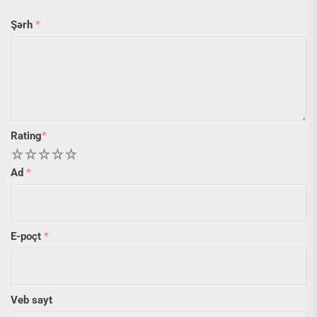
Şərh
*
Rating
*
1
2
3
4
5
Ad
*
E-poçt
*
Veb sayt