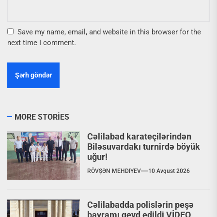
Save my name, email, and website in this browser for the
next time I comment.
MORE STORIES
Cəlilabad karateçilərindən
Biləsuvardakı turnirdə böyük
uğur!
RÖVŞƏN MEHDIYEV
10 Avqust 2026
Cəlilabadda polislərin peşə
bayramı qeyd edildi VİDEO