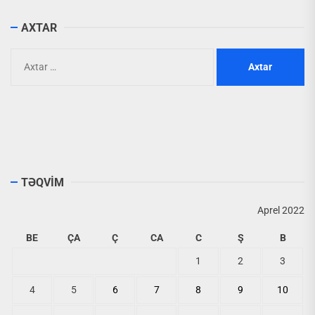
AXTAR
Axtarış:
TƏQVİM
Aprel 2022
BE
ÇA
Ç
CA
C
Ş
B
1
2
3
4
5
6
7
8
9
10