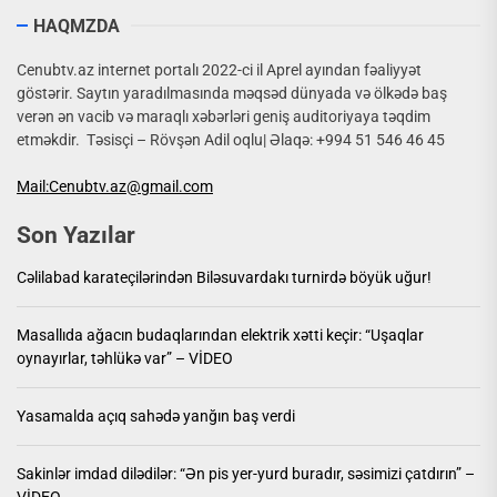
HAQMZDA
Cenubtv.az internet portalı 2022-ci il Aprel ayından fəaliyyət
göstərir. Saytın yaradılmasında məqsəd dünyada və ölkədə baş
verən ən vacib və maraqlı xəbərləri geniş auditoriyaya təqdim
etməkdir. Təsisçi – Rövşən Adil oqlu| Əlaqə: +994 51 546 46 45
Mail:Cenubtv.az@gmail.com
Son Yazılar
Cəlilabad karateçilərindən Biləsuvardakı turnirdə böyük uğur!
Masallıda ağacın budaqlarından elektrik xətti keçir: “Uşaqlar
oynayırlar, təhlükə var” – VİDEO
Yasamalda açıq sahədə yanğın baş verdi
Sakinlər imdad dilədilər: “Ən pis yer-yurd buradır, səsimizi çatdırın” –
VİDEO