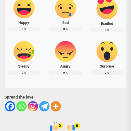
Happy
Sad
Excited
0
%
0
%
0
%
Sleepy
Angry
Surprise
0
%
0
%
0
%
Spread the love
0
0