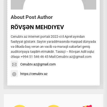
About Post Author
RÖVŞƏN MEHDIYEV
Cenubtv.az internet portalı 2022-ci il Aprel ayından
fəaliyyət göstərir. Saytın yaradılmasında məqsəd dünyada
və ölkədə baş verən ən vacib və maraqlı xəbərləri geniş
auditoriyaya təqdim etməkdir. Təsisçi – Rövşən Adil oqlu|
Əlaqə: +994 51 546 46 45 Mail:Cenubtv.az@gmail.com
Cenubtv.az@gmail.com
https://cenubtv.az