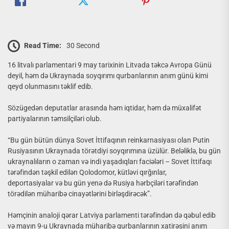
Read Time:
30 Second
16 litvalı parlamentari 9 may tarixinin Litvada təkcə Avropa Günü
deyil, həm də Ukraynada soyqırımı qurbanlarının anım günü kimi
qeyd olunmasını təklif edib.
Sözügedən deputatlar arasında həm iqtidar, həm də müxalifət
partiyalarının təmsilçiləri olub.
“Bu gün bütün dünya Sovet İttifaqının reinkarnasiyası olan Putin
Rusiyasının Ukraynada törətdiyi soyqırımına üzülür. Beləliklə, bu gün
ukraynalıların o zaman və indi yaşadıqları faciələri – Sovet İttifaqı
tərəfindən təşkil edilən Qolodomor, kütləvi qırğınlar,
deportasiyalar və bu gün yenə də Rusiya hərbçiləri tərəfindən
törədilən müharibə cinayətlərini birləşdirəcək”.
Həmçinin analoji qərar Latviya parlamenti tərəfindən də qəbul edib
və mayın 9-u Ukraynada müharibə qurbanlarının xatirəsini anım