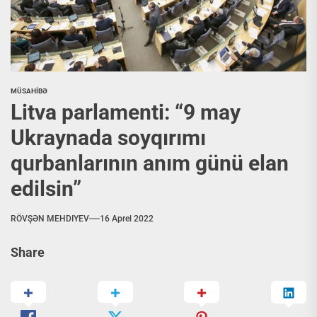
MÜSAHİBƏ
Litva parlamenti: “9 may
Ukraynada soyqırımı
qurbanlarının anım günü elan
edilsin”
RÖVŞƏN MEHDIYEV
16 Aprel 2022
Share