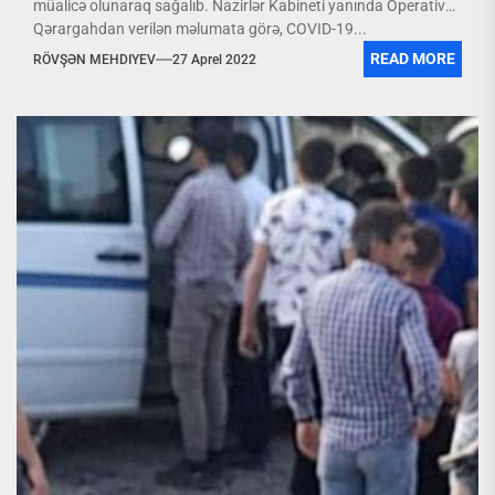
müalicə olunaraq sağalıb. Nazirlər Kabineti yanında Operativ
Qərargahdan verilən məlumata görə, COVID-19...
READ MORE
RÖVŞƏN MEHDIYEV
27 Aprel 2022