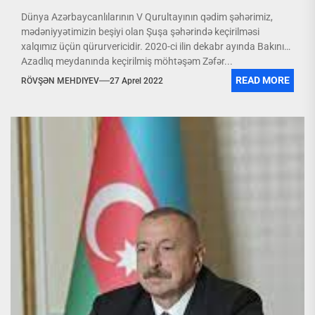
Dünya Azərbaycanlılarının V Qurultayının qədim şəhərimiz,
mədəniyyətimizin beşiyi olan Şuşa şəhərində keçirilməsi
xalqımız üçün qürurvericidir. 2020-ci ilin dekabr ayında Bakının
Azadlıq meydanında keçirilmiş möhtəşəm Zəfər...
READ MORE
RÖVŞƏN MEHDIYEV
27 Aprel 2022