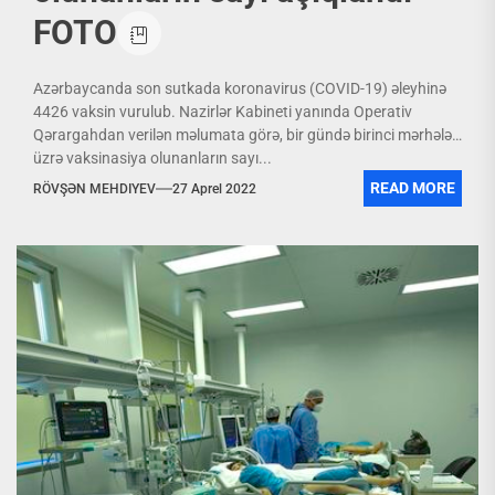
FOTO
Azərbaycanda son sutkada koronavirus (COVID-19) əleyhinə
4426 vaksin vurulub. Nazirlər Kabineti yanında Operativ
Qərargahdan verilən məlumata görə, bir gündə birinci mərhələ
üzrə vaksinasiya olunanların sayı...
READ MORE
RÖVŞƏN MEHDIYEV
27 Aprel 2022