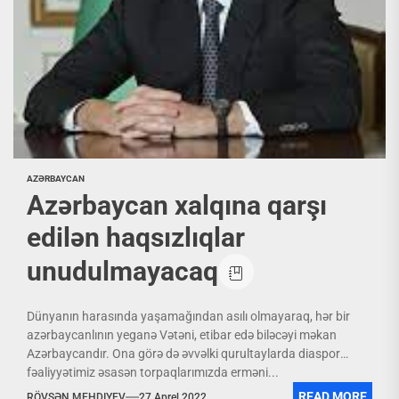
AZƏRBAYCAN
Azərbaycan xalqına qarşı
edilən haqsızlıqlar
unudulmayacaq
Dünyanın harasında yaşamağından asılı olmayaraq, hər bir
azərbaycanlının yeganə Vətəni, etibar edə biləcəyi məkan
Azərbaycandır. Ona görə də əvvəlki qurultaylarda diaspor
fəaliyyətimiz əsasən torpaqlarımızda erməni...
READ MORE
RÖVŞƏN MEHDIYEV
27 Aprel 2022