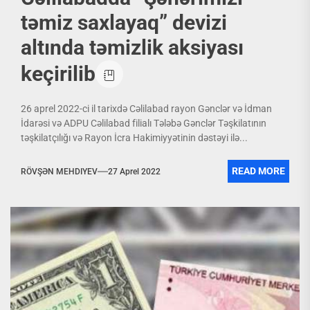
təmiz saxlayaq” devizi
altında təmizlik aksiyası
keçirilib
26 aprel 2022-ci il tarixdə Cəlilabad rayon Gənclər və İdman
İdarəsi və ADPU Cəlilabad filialı Tələbə Gənclər Təşkilatının
təşkilatçılığı və Rayon İcra Hakimiyyətinin dəstəyi ilə...
READ MORE
RÖVŞƏN MEHDIYEV
27 Aprel 2022