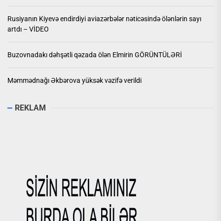
Rusiyanın Kiyevə endirdiyi aviazərbələr nəticəsində ölənlərin sayı
artdı – VİDEO
Buzovnadakı dəhşətli qəzada ölən Elmirin GÖRÜNTÜLƏRİ
Məmmədnağı Əkbərova yüksək vəzifə verildi
REKLAM