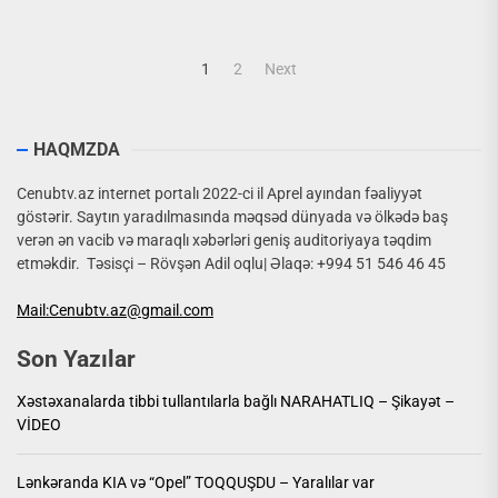
Yazı
1
2
Next
naviqasiyası
HAQMZDA
Cenubtv.az internet portalı 2022-ci il Aprel ayından fəaliyyət
göstərir. Saytın yaradılmasında məqsəd dünyada və ölkədə baş
verən ən vacib və maraqlı xəbərləri geniş auditoriyaya təqdim
etməkdir. Təsisçi – Rövşən Adil oqlu| Əlaqə: +994 51 546 46 45
Mail:Cenubtv.az@gmail.com
Son Yazılar
Xəstəxanalarda tibbi tullantılarla bağlı NARAHATLIQ – Şikayət –
VİDEO
Lənkəranda KIA və “Opel” TOQQUŞDU – Yaralılar var