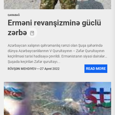
QARABAĞ
Erməni revanşizminə güclü
zərbə
Azərbaycan xalqının qəhrəmanlıq rəmzi olan Şuşa şəhərində
dünya Azərbaycanlılarının V Qurultayının – Zəfər Qurultayının
keçirilməsi tarixi hadisəyə çevrildi. Ermənistanın siyasi dairələri
Şuşada keçirilən Zəfər qurultayı...
READ MORE
RÖVŞƏN MEHDIYEV
27 Aprel 2022