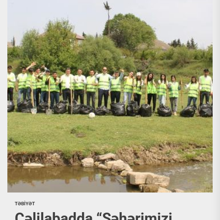
TƏBİYƏT
Cəlilabadda “Şəhərimizi