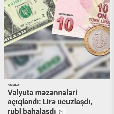
XƏBƏRLƏR
Valyuta məzənnələri
açıqlandı: Lirə ucuzlaşdı,
rubl bahalaşdı