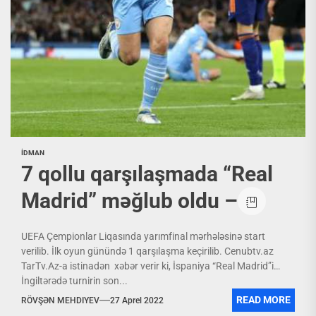
İDMAN
7 qollu qarşılaşmada “Real
Madrid” məğlub oldu –
UEFA Çempionlar Liqasında yarımfinal mərhələsinə start
verilib. İlk oyun günündə 1 qarşılaşma keçirilib. Cenubtv.az
TarTv.Az-a istinadən xəbər verir ki, İspaniya “Real Madrid”i
İngiltərədə turnirin son...
READ MORE
RÖVŞƏN MEHDIYEV
27 Aprel 2022