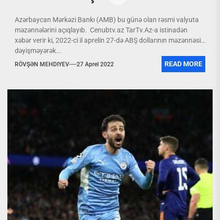
Azərbaycan Mərkəzi Bankı (AMB) bu günə olan rəsmi valyuta
məzənnələrini açıqlayıb. Cenubtv.az TarTv.Az-a istinadən
xəbər verir ki, 2022-ci il aprelin 27-də ABŞ dollarının məzənnəsi
dəyişməyərək...
READ MORE
RÖVŞƏN MEHDIYEV
27 Aprel 2022