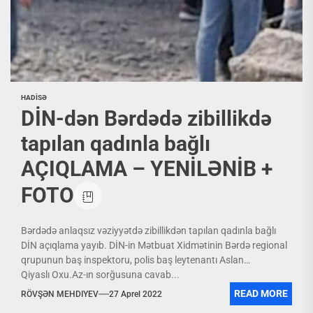
HADİSƏ
DİN-dən Bərdədə zibillikdə
tapılan qadınla bağlı
AÇIQLAMA – YENİLƏNİB +
FOTO
Bərdədə anlaqsız vəziyyətdə zibillikdən tapılan qadınla bağlı
DİN açıqlama yayıb. DİN-in Mətbuat Xidmətinin Bərdə regional
qrupunun baş inspektoru, polis baş leytenantı Aslan
Qiyaslı Oxu.Az-ın sorğusuna cavab...
READ MORE
RÖVŞƏN MEHDIYEV
27 Aprel 2022