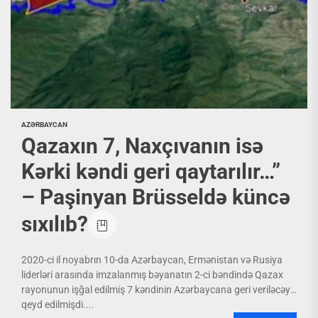
AZƏRBAYCAN
Qazaxın 7, Naxçıvanın isə
Kərki kəndi geri qaytarılır…”
– Paşinyan Brüsseldə küncə
sıxılıb?
2020-ci il noyabrın 10-da Azərbaycan, Ermənistan və Rusiya
liderləri arasında imzalanmış bəyanatın 2-ci bəndində Qazax
rayonunun işğal edilmiş 7 kəndinin Azərbaycana geri veriləcəyi
qeyd edilmişdi....