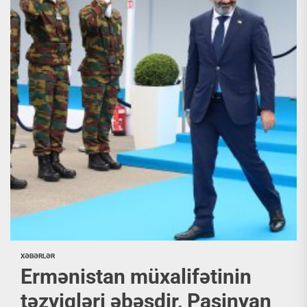
XƏBƏRLƏR
Ermənistan müxalifətinin
təzyiqləri əbəsdir, Paşinyan