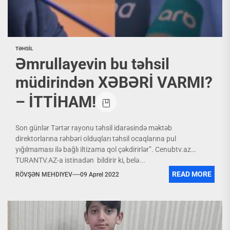
TƏHSİL
Əmrullayevin bu təhsil
müdirindən XƏBƏRİ VARMI?
– İTTİHAM!
Son günlər Tərtər rayonu təhsil idarəsində məktəb
direktorlarına rəhbəri olduqları təhsil ocaqlarına pul
yığılmaması ilə bağlı iltizama qol çəkdirirlər”. Cenubtv.az
TURANTV.AZ-a istinadən bildirir ki, belə...
READ MORE
RÖVŞƏN MEHDIYEV
09 Aprel 2022