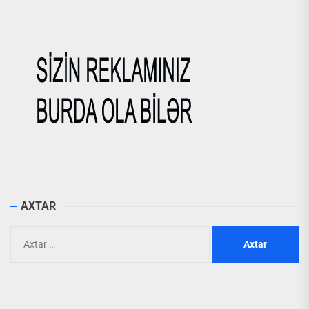
AXTAR
Axtarış: