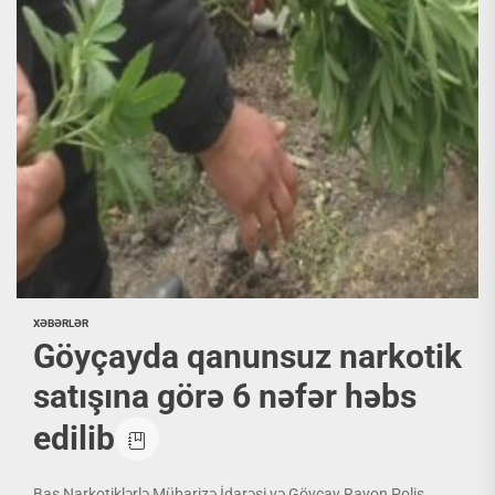
XƏBƏRLƏR
Göyçayda qanunsuz narkotik
satışına görə 6 nəfər həbs
edilib
Baş Narkotiklərlə Mübarizə İdarəsi və Göyçay Rayon Polis