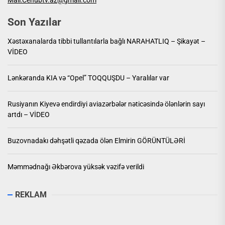
Mail:Cenubtv.az@gmail.com
Son Yazılar
Xəstəxanalarda tibbi tullantılarla bağlı NARAHATLIQ – Şikayət –
VİDEO
Lənkəranda KIA və “Opel” TOQQUŞDU – Yaralılar var
Rusiyanın Kiyevə endirdiyi aviazərbələr nəticəsində ölənlərin sayı
artdı – VİDEO
Buzovnadakı dəhşətli qəzada ölən Elmirin GÖRÜNTÜLƏRİ
Məmmədnağı Əkbərova yüksək vəzifə verildi
REKLAM