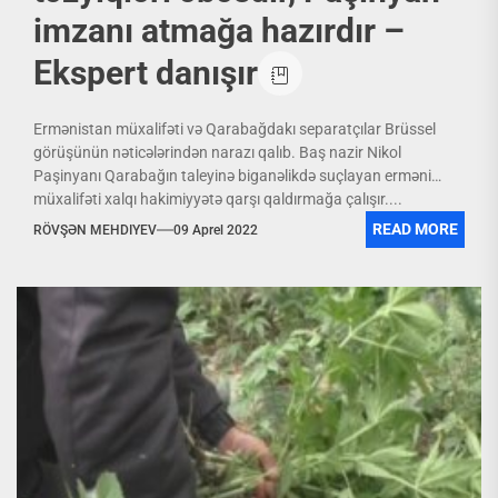
imzanı atmağa hazırdır –
Ekspert danışır
Ermənistan müxalifəti və Qarabağdakı separatçılar Brüssel
görüşünün nəticələrindən narazı qalıb. Baş nazir Nikol
Paşinyanı Qarabağın taleyinə biganəlikdə suçlayan erməni
müxalifəti xalqı hakimiyyətə qarşı qaldırmağa çalışır....
READ MORE
RÖVŞƏN MEHDIYEV
09 Aprel 2022