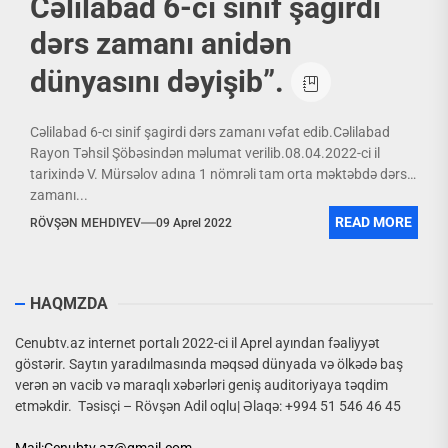
Cəlilabad 6-cı sinif şagirdi
dərs zamanı anidən
dünyasını dəyişib”.
Cəlilabad 6-cı sinif şagirdi dərs zamanı vəfat edib.Cəlilabad
Rayon Təhsil Şöbəsindən məlumat verilib.08.04.2022-ci il
tarixində V. Mürsəlov adına 1 nömrəli tam orta məktəbdə dərs
zamanı...
READ MORE
RÖVŞƏN MEHDIYEV
09 Aprel 2022
HAQMZDA
Cenubtv.az internet portalı 2022-ci il Aprel ayından fəaliyyət
göstərir. Saytın yaradılmasında məqsəd dünyada və ölkədə baş
verən ən vacib və maraqlı xəbərləri geniş auditoriyaya təqdim
etməkdir. Təsisçi – Rövşən Adil oqlu| Əlaqə: +994 51 546 46 45