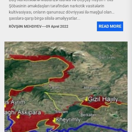
Şöbəsinin əməkdaşları tərəfindən narkotik vasitələrin
kultivasiyası, onların qanunsuz dövriyyəsi ilə məşğul olan
şəxslərə qarşı birgə silsilə əməliyyatlar...
READ MORE
RÖVŞƏN MEHDIYEV
09 Aprel 2022