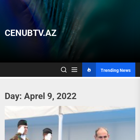
Skip
to
the
content
CENUBTV.AZ
Trending News
Day:
Aprel 9, 2022