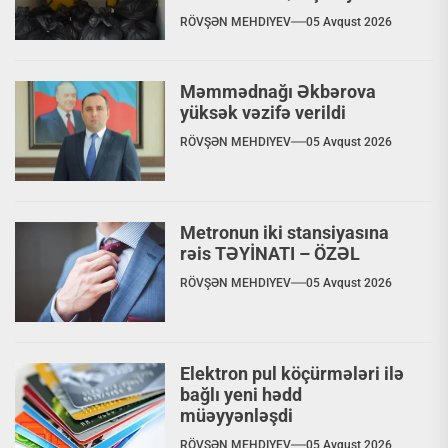
VİDEO
RÖVŞƏN MEHDIYEV
05 Avqust 2026
Məmmədnağı Əkbərova
yüksək vəzifə verildi
RÖVŞƏN MEHDIYEV
05 Avqust 2026
Metronun iki stansiyasına
rəis TƏYİNATI – ÖZƏL
RÖVŞƏN MEHDIYEV
05 Avqust 2026
Elektron pul köçürmələri ilə
bağlı yeni hədd
müəyyənləşdi
RÖVŞƏN MEHDIYEV
05 Avqust 2026