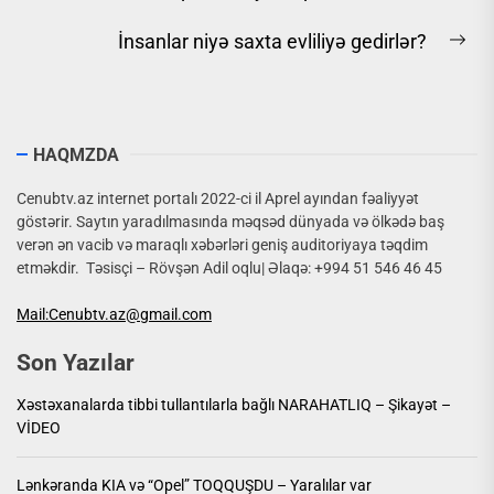
post:
İnsanlar niyə saxta evliliyə gedirlər?
Ne
pos
HAQMZDA
Cenubtv.az internet portalı 2022-ci il Aprel ayından fəaliyyət
göstərir. Saytın yaradılmasında məqsəd dünyada və ölkədə baş
verən ən vacib və maraqlı xəbərləri geniş auditoriyaya təqdim
etməkdir. Təsisçi – Rövşən Adil oqlu| Əlaqə: +994 51 546 46 45
Mail:Cenubtv.az@gmail.com
Son Yazılar
Xəstəxanalarda tibbi tullantılarla bağlı NARAHATLIQ – Şikayət –
VİDEO
Lənkəranda KIA və “Opel” TOQQUŞDU – Yaralılar var