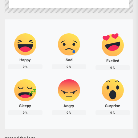
Happy
Sad
Excited
0
%
0
%
0
%
Sleepy
Angry
Surprise
0
%
0
%
0
%