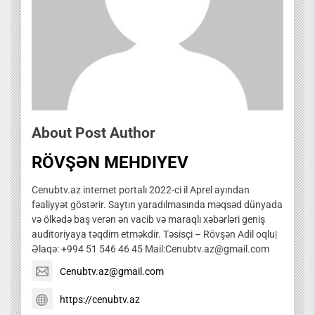
About Post Author
RÖVŞƏN MEHDIYEV
Cenubtv.az internet portalı 2022-ci il Aprel ayından
fəaliyyət göstərir. Saytın yaradılmasında məqsəd dünyada
və ölkədə baş verən ən vacib və maraqlı xəbərləri geniş
auditoriyaya təqdim etməkdir. Təsisçi – Rövşən Adil oqlu|
Əlaqə: +994 51 546 46 45 Mail:Cenubtv.az@gmail.com
Cenubtv.az@gmail.com
https://cenubtv.az