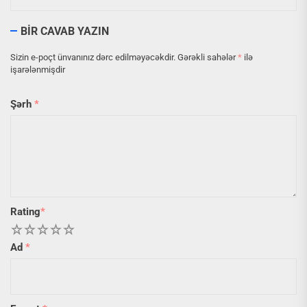
BIR CAVAB YAZIN
Sizin e-poçt ünvanınız dərc edilməyəcəkdir.
Gərəkli sahələr
*
ilə
işarələnmişdir
Şərh
*
Rating
*
1
2
3
4
5
Ad
*