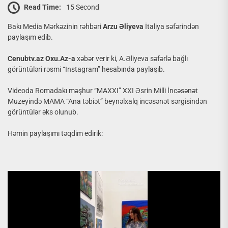
Read Time:
15 Second
Bakı Media Mərkəzinin rəhbəri
Arzu Əliyeva
İtaliya səfərindən
paylaşım edib.
Cenubtv.az Oxu.Az-a
xəbər verir ki, A.Əliyeva səfərlə bağlı
görüntüləri rəsmi “Instagram” hesabında paylaşıb.
Videoda Romadakı məşhur “MAXXI” XXI Əsrin Milli İncəsənət
Muzeyində MAMA “Ana təbiət” beynəlxalq incəsənət sərgisindən
görüntülər əks olunub.
Həmin paylaşımı təqdim edirik: