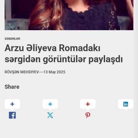
XƏBƏRLƏR
Arzu Əliyeva Romadakı
sərgidən görüntülər paylaşdı
RÖVŞƏN MEHDIYEV
13 May 2025
Share