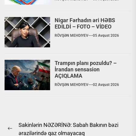
Nigar Fərhadın əri HƏBS
EDİLDİ – FOTO – VİDEO
RÖVŞƏN MEHDIYEV
05 Avqust 2026
Trampın planı pozuldu? –
İrandan sensasion
AÇIQLAMA
RÖVŞƏN MEHDIYEV
02 Avqust 2026
Yazı
Sakinlərin NƏZƏRİNƏ: Sabah Bakının bəzi
naviqasiyası
Previous
ərazilərində qaz olmayacaq