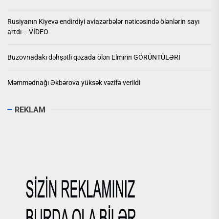
Rusiyanın Kiyevə endirdiyi aviazərbələr nəticəsində ölənlərin sayı
artdı – VİDEO
Buzovnadakı dəhşətli qəzada ölən Elmirin GÖRÜNTÜLƏRİ
Məmmədnağı Əkbərova yüksək vəzifə verildi
REKLAM