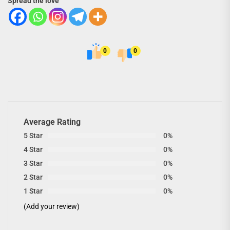
Spread the love
0
0
Average Rating
5 Star
0%
4 Star
0%
3 Star
0%
2 Star
0%
1 Star
0%
(Add your review)