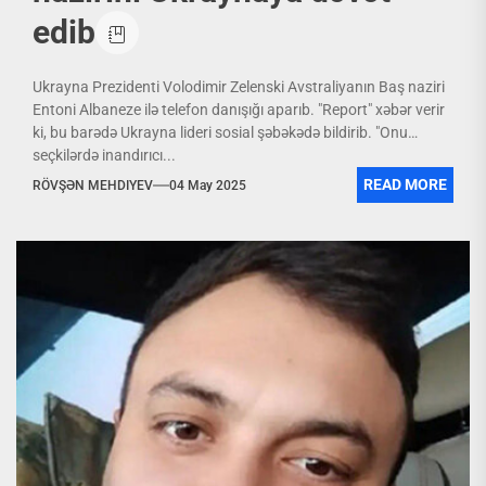
edib
Ukrayna Prezidenti Volodimir Zelenski Avstraliyanın Baş naziri
Entoni Albaneze ilə telefon danışığı aparıb. "Report" xəbər verir
ki, bu barədə Ukrayna lideri sosial şəbəkədə bildirib. "Onu
seçkilərdə inandırıcı...
READ MORE
RÖVŞƏN MEHDIYEV
04 May 2025