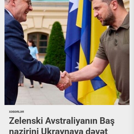
XƏBƏRLƏR
Zelenski Avstraliyanın Baş
nazirini Ukraynaya dəvət