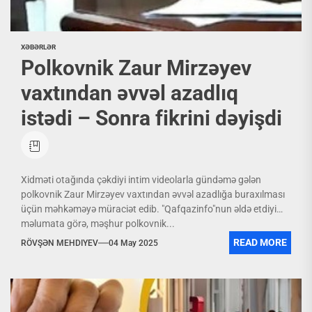
XƏBƏRLƏR
Polkovnik Zaur Mirzəyev
vaxtından əvvəl azadlıq
istədi – Sonra fikrini dəyişdi
Xidməti otağında çəkdiyi intim videolarla gündəmə gələn
polkovnik Zaur Mirzəyev vaxtından əvvəl azadlığa buraxılması
üçün məhkəməyə müraciət edib. "Qafqazinfo"nun əldə etdiyi
məlumata görə, məşhur polkovnik...
READ MORE
RÖVŞƏN MEHDIYEV
04 May 2025