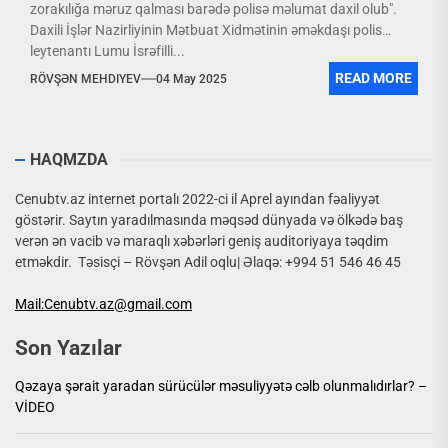
zorakılığa məruz qalması barədə polisə məlumat daxil olub".
Daxili İşlər Nazirliyinin Mətbuat Xidmətinin əməkdaşı polis
leytenantı Lumu İsrəfilli...
READ MORE
RÖVŞƏN MEHDIYEV
04 May 2025
HAQMZDA
Cenubtv.az internet portalı 2022-ci il Aprel ayından fəaliyyət
göstərir. Saytın yaradılmasında məqsəd dünyada və ölkədə baş
verən ən vacib və maraqlı xəbərləri geniş auditoriyaya təqdim
etməkdir. Təsisçi – Rövşən Adil oqlu| Əlaqə: +994 51 546 46 45
Mail:Cenubtv.az@gmail.com
Son Yazılar
Qəzaya şərait yaradan sürücülər məsuliyyətə cəlb olunmalıdırlar? –
VİDEO