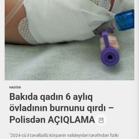
HADİSƏ
Bakıda qadın 6 aylıq
övladının burnunu qırdı –
Polisdən AÇIQLAMA
"2024-cü il təvəllüdlü körpənin valideynləri tərəfindən fiziki