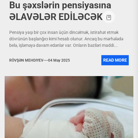
Bu şəxslərin pensiyasına
ƏLAVƏLƏR EDİLƏCƏK
Pensiya yaşı bir çox insan üçün dincəlmək, istirahət etmək
dövrünün başlanğıcı kimi hesab olunur. Ancaq bu mərhələdə
belə, işləməyə davam edənlər var. Onların bəziləri maddi...
READ MORE
RÖVŞƏN MEHDIYEV
04 May 2025