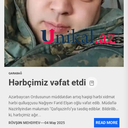
QARABAĞ
Hərbçimiz vəfat etdi
Azərbaycan Ordusunun müddətdən artıq həqiqi hərbi xidmət
hərbi qulluqçusu Nağıyev Fərid Elşən oğlu vəfat edib. Müdafiə
Nazirliyindən məlumatı "Qafqazinfo"ya təsdiq ediblər. Bildirilib
ki, hərbçimiz ağır...
READ MORE
RÖVŞƏN MEHDIYEV
04 May 2025