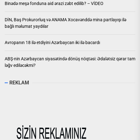
Binədə meşə fonduna aid ərazi zəbt edilib? – VİDEO
DİN, Baş Prokurorluq və ANAMA Xocavənddə mina partlayışı ilə
bağlı məlumat yaydılar
Avropanın 18 ilə etdiyini Azərbaycan iki ilə bacardı
ABŞ-nin Azərbaycan siyasətində dönüş nöqtəsi: Ədalətsiz qərar tam
ləğv ediləcəkmi?
REKLAM