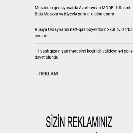
Mürəkkəb geosiyasətdə Azərbaycan MODELİ: Rəsmi
Bakı Moskva və Kiyevlə paralel dialoq aparır
Rusiya Ukraynanın neft-qaz obyektlərinə kütləvi zərbə
endirdi
17 yaşlı qıza nişan mərasimi keçirildi, valideynləri polis
dəvət olundu
REKLAM