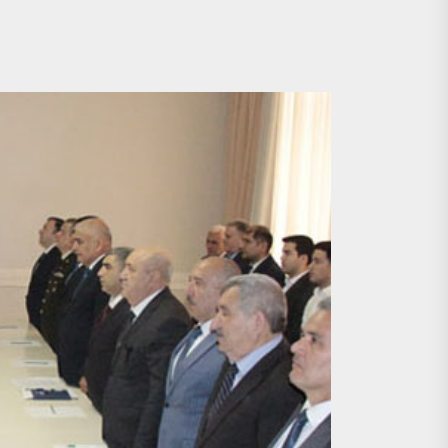
lel dialoq aparır