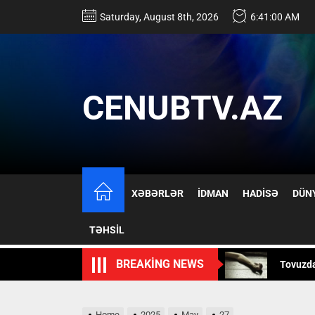
Skip
Saturday, August 8th, 2026
6:41:00 AM
to
the
content
CENUBTV.AZ
17 yaşlı
XƏBƏRLƏR
İDMAN
HADİSƏ
DÜN
İsmayıll
TƏHSİL
Tovuzd
BREAKING NEWS
Mürəkkə
Rusiya 
Home
2025
May
27