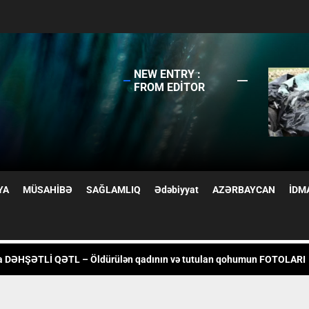
NEW ENTRY :
FROM EDITOR
 qıza nişan mərasimi keçirildi, valideynləri polisə dəvət olundu
YA
MÜSAHİBƏ
SAĞLAMLIQ
Ədəbiyyat
AZƏRBAYCAN
İDM
ıda ağır qəza: Beş nəfər yaralanıb
a DƏHŞƏTLİ QƏTL – Öldürülən qadının və tutulan qohumun FOTOLARI
b geosiyasətdə Azərbaycan MODELİ: Rəsmi Bakı Moskva və Kiyevlə para
Ukraynanın neft-qaz obyektlərinə kütləvi zərbələr endirdi