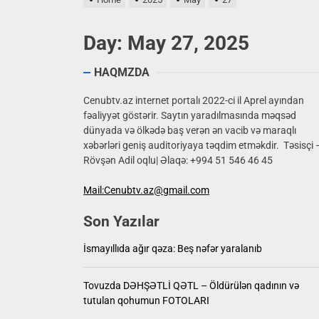
17 yaşlı
Day:
May 27, 2025
İsmayıll
HAQMZDA
Tovuzd
Cenubtv.az internet portalı 2022-ci il Aprel ayından
fəaliyyət göstərir. Saytın yaradılmasında məqsəd
Mürəkkə
dünyada və ölkədə baş verən ən vacib və maraqlı
xəbərləri geniş auditoriyaya təqdim etməkdir. Təsisçi 
Rusiya 
Rövşən Adil oqlu| Əlaqə: +994 51 546 46 45
17 yaşlı
Mail:Cenubtv.az@gmail.com
Son Yazılar
İsmayıllıda ağır qəza: Beş nəfər yaralanıb
Tovuzda DƏHŞƏTLİ QƏTL – Öldürülən qadının və
tutulan qohumun FOTOLARI