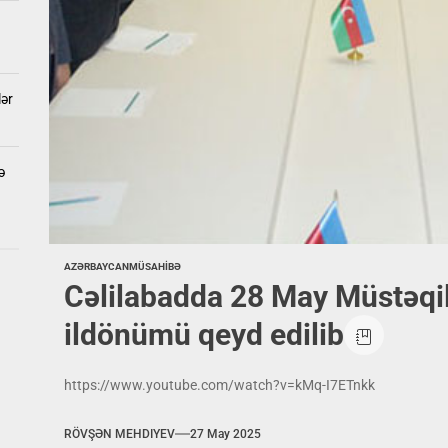
lər
ə
AZƏRBAYCAN
MÜSAHİBƏ
Cəlilabadda 28 May Müstəqil
ildönümü qeyd edilib
https://www.youtube.com/watch?v=kMq-I7ETnkk
RÖVŞƏN MEHDIYEV
27 May 2025