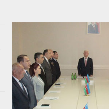
 qıza nişan mərasimi keçirildi, valideynləri polisə dəvət olundu
ıda ağır qəza: Beş nəfər yaralanıb
a DƏHŞƏTLİ QƏTL – Öldürülən qadının və tutulan qohumun FOTOLARI
b geosiyasətdə Azərbaycan MODELİ: Rəsmi Bakı Moskva və Kiyevlə para
–
Ukraynanın neft-qaz obyektlərinə kütləvi zərbələr endirdi
 qıza nişan mərasimi keçirildi, valideynləri polisə dəvət olundu