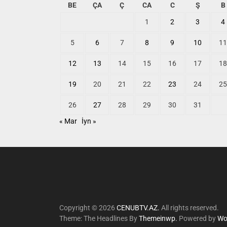
BE
ÇA
Ç
CA
C
Ş
B
1
2
3
4
5
6
7
8
9
10
11
12
13
14
15
16
17
18
19
20
21
22
23
24
25
26
27
28
29
30
31
« Mar
İyn »
Copyright © 2026
CENUBTV.AZ.
All rights reserved.
Theme: The Headlines By
Themeinwp.
Powered by
Wo