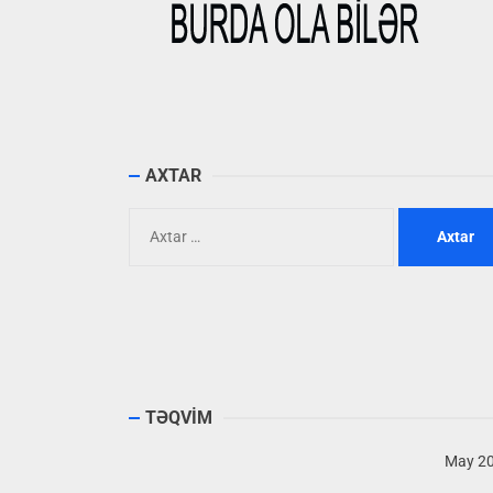
AXTAR
Axtarış:
TƏQVİM
May 2