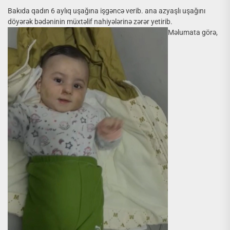
Bakıda qadın 6 aylıq uşağına işgəncə verib. ana azyaşlı uşağını
döyərək bədəninin müxtəlif nahiyələrinə zərər yetirib.
Məlumata görə,