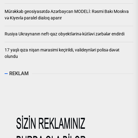
Mürəkkəb geosiyasətdə Azərbaycan MODELİ: Rəsmi Bakı Moskva
və Kiyevlə paralel dialoq aparır
Rusiya Ukraynanın neft-qaz obyektlərinə kütləvi zərbələr endirdi
17 yaşlı qıza nişan mərasimi keçirildi, valideynləri polisə dəvət
olundu
REKLAM