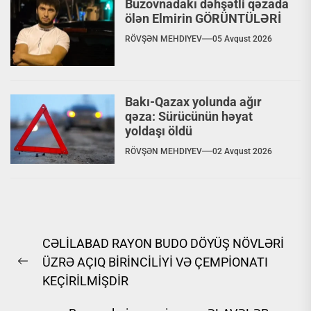
Buzovnadakı dəhşətli qəzada
ölən Elmirin GÖRÜNTÜLƏRİ
RÖVŞƏN MEHDIYEV
05 Avqust 2026
Bakı-Qazax yolunda ağır
qəza: Sürücünün həyat
yoldaşı öldü
RÖVŞƏN MEHDIYEV
02 Avqust 2026
Yazı
CƏLİLABAD RAYON BUDO DÖYÜŞ NÖVLƏRİ
naviqasiyası
ÜZRƏ AÇIQ BİRİNCİLİYİ VƏ ÇEMPİONATI
Previous
KEÇİRİLMİŞDİR
post: