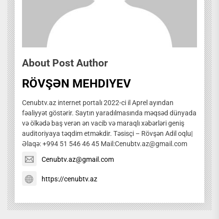
About Post Author
RÖVŞƏN MEHDIYEV
Cenubtv.az internet portalı 2022-ci il Aprel ayından
fəaliyyət göstərir. Saytın yaradılmasında məqsəd dünyada
və ölkədə baş verən ən vacib və maraqlı xəbərləri geniş
auditoriyaya təqdim etməkdir. Təsisçi – Rövşən Adil oqlu|
Əlaqə: +994 51 546 46 45 Mail:Cenubtv.az@gmail.com
Cenubtv.az@gmail.com
https://cenubtv.az