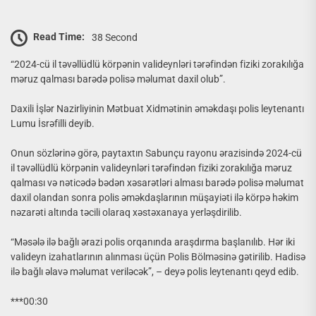
Read Time:
38 Second
“2024-cü il təvəllüdlü körpənin valideynləri tərəfindən fiziki zorakılığa
məruz qalması barədə polisə məlumat daxil olub”.
Daxili İşlər Nazirliyinin Mətbuat Xidmətinin əməkdaşı polis leytenantı
Lumu İsrəfilli deyib.
Onun sözlərinə görə, paytaxtın Sabunçu rayonu ərazisində 2024-cü
il təvəllüdlü körpənin valideynləri tərəfindən fiziki zorakılığa məruz
qalması və nəticədə bədən xəsarətləri alması barədə polisə məlumat
daxil olandan sonra polis əməkdaşlarının müşayiəti ilə körpə həkim
nəzarəti altında təcili olaraq xəstəxanaya yerləşdirilib.
“Məsələ ilə bağlı ərazi polis orqanında araşdırma başlanılıb. Hər iki
valideyn izahatlarının alınması üçün Polis Bölməsinə gətirilib. Hadisə
ilə bağlı əlavə məlumat veriləcək”, – deyə polis leytenantı qeyd edib.
***00:30