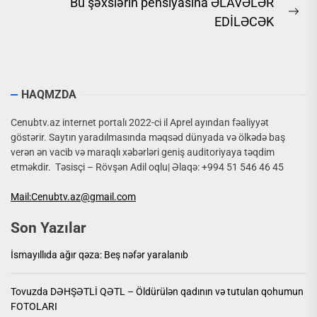
Bu şəxslərin pensiyasına ƏLAVƏLƏR
Ne
EDİLƏCƏK
pos
HAQMZDA
Cenubtv.az internet portalı 2022-ci il Aprel ayından fəaliyyət
göstərir. Saytın yaradılmasında məqsəd dünyada və ölkədə baş
verən ən vacib və maraqlı xəbərləri geniş auditoriyaya təqdim
etməkdir. Təsisçi – Rövşən Adil oqlu| Əlaqə: +994 51 546 46 45
Mail:Cenubtv.az@gmail.com
Son Yazılar
İsmayıllıda ağır qəza: Beş nəfər yaralanıb
Tovuzda DƏHŞƏTLİ QƏTL – Öldürülən qadının və tutulan qohumun
FOTOLARI