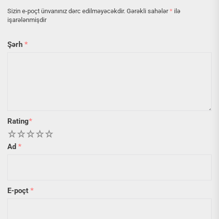
Sizin e-poçt ünvanınız dərc edilməyəcəkdir.
Gərəkli sahələr
*
ilə
işarələnmişdir
Şərh
*
Rating
*
1
2
3
4
5
Ad
*
E-poçt
*