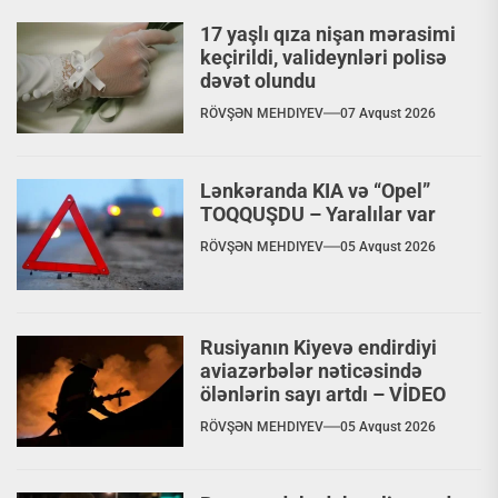
17 yaşlı qıza nişan mərasimi
keçirildi, valideynləri polisə
dəvət olundu
RÖVŞƏN MEHDIYEV
07 Avqust 2026
Lənkəranda KIA və “Opel”
TOQQUŞDU – Yaralılar var
RÖVŞƏN MEHDIYEV
05 Avqust 2026
Rusiyanın Kiyevə endirdiyi
aviazərbələr nəticəsində
ölənlərin sayı artdı – VİDEO
RÖVŞƏN MEHDIYEV
05 Avqust 2026