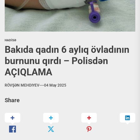
HADİSƏ
Bakıda qadın 6 aylıq övladının
burnunu qırdı – Polisdən
AÇIQLAMA
RÖVŞƏN MEHDIYEV
04 May 2025
Share