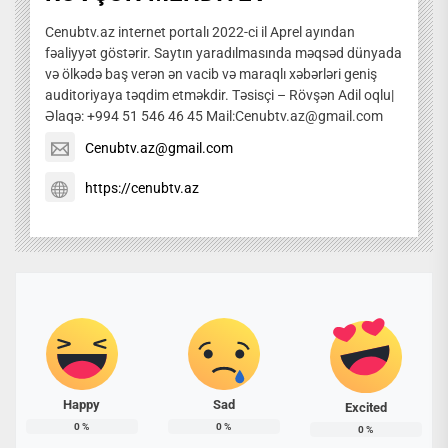
Cenubtv.az internet portalı 2022-ci il Aprel ayından
fəaliyyət göstərir. Saytın yaradılmasında məqsəd dünyada
və ölkədə baş verən ən vacib və maraqlı xəbərləri geniş
auditoriyaya təqdim etməkdir. Təsisçi – Rövşən Adil oqlu|
Əlaqə: +994 51 546 46 45 Mail:Cenubtv.az@gmail.com
Cenubtv.az@gmail.com
https://cenubtv.az
Happy
Sad
Excited
0
%
0
%
0
%