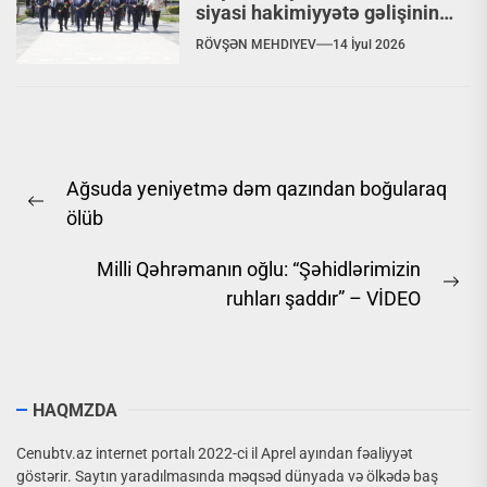
siyasi hakimiyyətə gəlişinin
57-ci ildönümü qeyd olunub
RÖVŞƏN MEHDIYEV
14 İyul 2026
Yazı
Ağsuda yeniyetmə dəm qazından boğularaq
naviqasiyası
Previous
ölüb
post:
Milli Qəhrəmanın oğlu: “Şəhidlərimizin
Ne
ruhları şaddır” – VİDEO
pos
HAQMZDA
Cenubtv.az internet portalı 2022-ci il Aprel ayından fəaliyyət
göstərir. Saytın yaradılmasında məqsəd dünyada və ölkədə baş