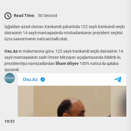
Read Time:
50 Second
İşğaldan azad olunan Xankəndi şəhərində 122 saylı Xankəndi seçki
dairəsinin 14 saylı məntəqəsində növbədənkənar prezident seçkisi
üzrə səsvermənin nəticəsi bəlli olub.
Oxu.Az
-ın məlumatına görə, 122 saylı Xankəndi seçki dairəsinin 14
saylı məntəqəsinin sədri İmran Mirzəyev açıqlamasında bildirib ki,
prezidentliyə namizədlərdən
İlham Əliyev
100% nəticə ilə qələbə
qazanıb.
19:51