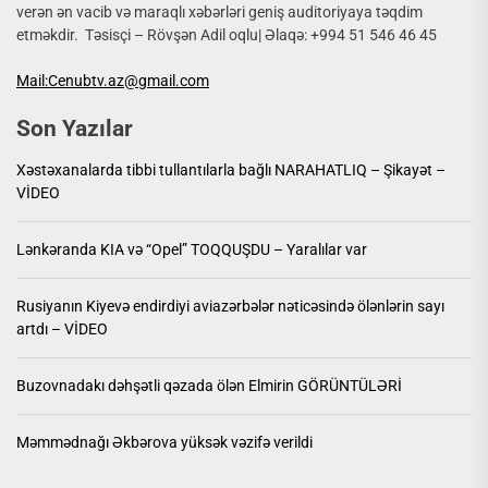
verən ən vacib və maraqlı xəbərləri geniş auditoriyaya təqdim
etməkdir. Təsisçi – Rövşən Adil oqlu| Əlaqə: +994 51 546 46 45
Mail:Cenubtv.az@gmail.com
Son Yazılar
Xəstəxanalarda tibbi tullantılarla bağlı NARAHATLIQ – Şikayət –
VİDEO
Lənkəranda KIA və “Opel” TOQQUŞDU – Yaralılar var
Rusiyanın Kiyevə endirdiyi aviazərbələr nəticəsində ölənlərin sayı
artdı – VİDEO
Buzovnadakı dəhşətli qəzada ölən Elmirin GÖRÜNTÜLƏRİ
Məmmədnağı Əkbərova yüksək vəzifə verildi