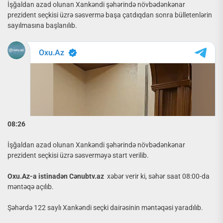
İşğaldan azad olunan Xankəndi şəhərində növbədənkənar
prezident seçkisi üzrə səsvermə başa çatdıqdan sonra bülletenlərin
sayılmasına başlanılıb.
08:26
İşğaldan azad olunan Xankəndi şəhərində növbədənkənar
prezident seçkisi üzrə səsverməyə start verilib.
Oxu.Az-a istinadən Cənubtv.az
xəbər verir ki, səhər saat 08:00-da
məntəqə açılıb.
Şəhərdə 122 saylı Xankəndi seçki dairəsinin məntəqəsi yaradılıb.