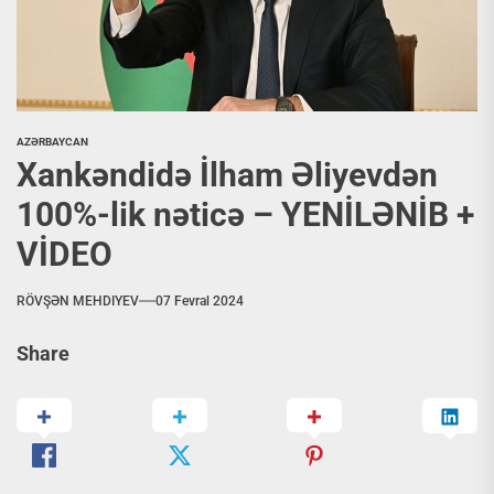
AZƏRBAYCAN
Xankəndidə İlham Əliyevdən
100%-lik nəticə – YENİLƏNİB +
VİDEO
RÖVŞƏN MEHDIYEV
07 Fevral 2024
Share