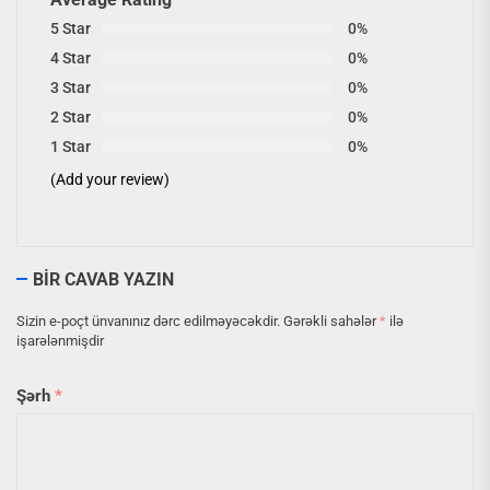
5 Star
0%
4 Star
0%
3 Star
0%
2 Star
0%
1 Star
0%
(Add your review)
BIR CAVAB YAZIN
Sizin e-poçt ünvanınız dərc edilməyəcəkdir.
Gərəkli sahələr
*
ilə
işarələnmişdir
Şərh
*