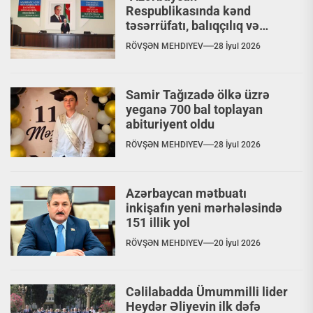
Respublikasında kənd
təsərrüfatı, balıqçılıq və
akvakultura məhsullarının
RÖVŞƏN MEHDIYEV
28 İyul 2026
istehsalı və emalı sahələrinin
inkişafına dair 2026–2030-cu
illər üçün Dövlət
Samir Tağızadə ölkə üzrə
Proqramı”ndan irəli gələn
yeganə 700 bal toplayan
tədbirlərin icrası ilə bağlı
abituriyent oldu
yaradılmış qərargahın iclası
keçirilmişdir
RÖVŞƏN MEHDIYEV
28 İyul 2026
Azərbaycan mətbuatı
inkişafın yeni mərhələsində
151 illik yol
RÖVŞƏN MEHDIYEV
20 İyul 2026
Cəlilabadda Ümummilli lider
Heydər Əliyevin ilk dəfə