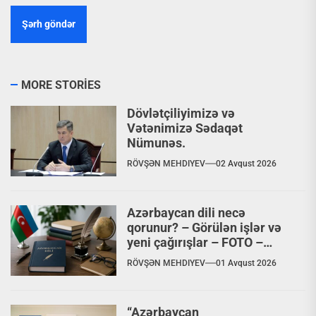
MORE STORIES
Dövlətçiliyimizə və
Vətənimizə Sədaqət
Nümunəs.
RÖVŞƏN MEHDIYEV
02 Avqust 2026
Azərbaycan dili necə
qorunur? – Görülən işlər və
yeni çağırışlar – FOTO –
VİDEO
RÖVŞƏN MEHDIYEV
01 Avqust 2026
“Azərbaycan