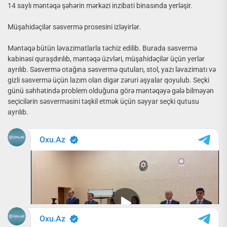
14 saylı məntəqə şəhərin mərkəzi inzibati binasında yerləşir.
Müşahidəçilər səsvermə prosesini izləyirlər.
Məntəqə bütün ləvazimatlarla təchiz edilib. Burada səsvermə
kabinəsi quraşdırılıb, məntəqə üzvləri, müşahidəçilər üçün yerlər
ayrılıb. Səsvermə otağına səsvermə qutuları, stol, yazı ləvazimatı və
gizli səsvermə üçün lazım olan digər zəruri əşyalar qoyulub. Seçki
günü səhhətində problem olduğuna görə məntəqəyə gələ bilməyən
seçicilərin səsverməsini təşkil etmək üçün səyyar seçki qutusu
ayrılıb.