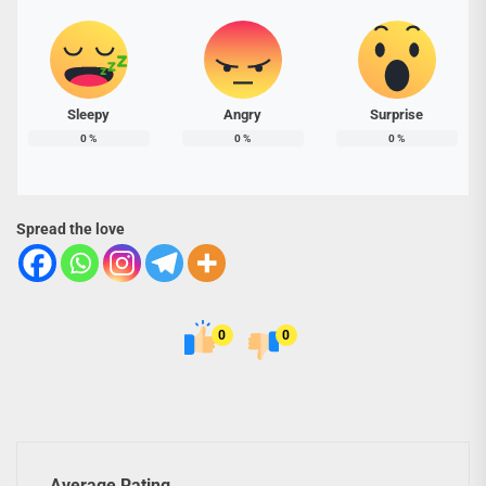
Sleepy
Angry
Surprise
0
%
0
%
0
%
Spread the love
0
0
Average Rating