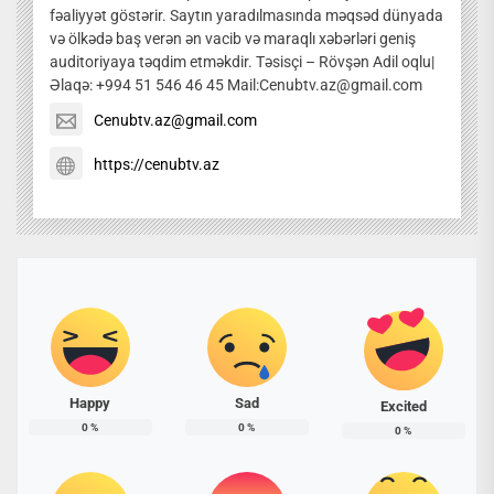
fəaliyyət göstərir. Saytın yaradılmasında məqsəd dünyada
və ölkədə baş verən ən vacib və maraqlı xəbərləri geniş
auditoriyaya təqdim etməkdir. Təsisçi – Rövşən Adil oqlu|
Əlaqə: +994 51 546 46 45 Mail:Cenubtv.az@gmail.com
Cenubtv.az@gmail.com
https://cenubtv.az
Happy
Sad
Excited
0
%
0
%
0
%