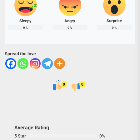
Sleepy
Angry
Surprise
0
%
0
%
0
%
Spread the love
0
0
Average Rating
5 Star
0%