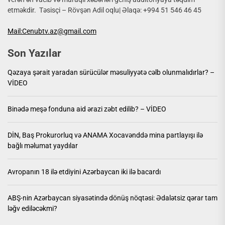
etməkdir. Təsisçi – Rövşən Adil oqlu| Əlaqə: +994 51 546 46 45
Mail:Cenubtv.az@gmail.com
Son Yazılar
Qəzaya şərait yaradan sürücülər məsuliyyətə cəlb olunmalıdırlar? –
VİDEO
Binədə meşə fonduna aid ərazi zəbt edilib? – VİDEO
DİN, Baş Prokurorluq və ANAMA Xocavənddə mina partlayışı ilə
bağlı məlumat yaydılar
Avropanın 18 ilə etdiyini Azərbaycan iki ilə bacardı
ABŞ-nin Azərbaycan siyasətində dönüş nöqtəsi: Ədalətsiz qərar tam
ləğv ediləcəkmi?