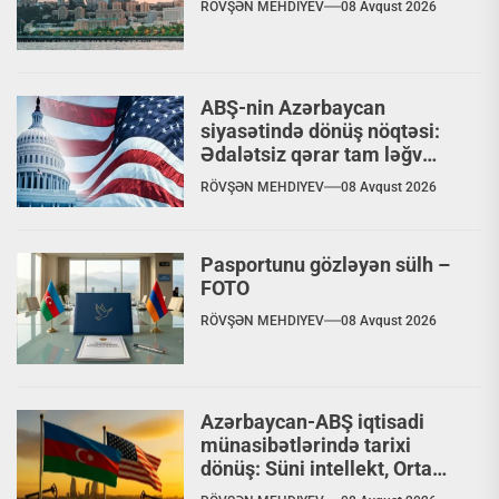
RÖVŞƏN MEHDIYEV
08 Avqust 2026
ABŞ-nin Azərbaycan
siyasətində dönüş nöqtəsi:
Ədalətsiz qərar tam ləğv
ediləcəkmi?
RÖVŞƏN MEHDIYEV
08 Avqust 2026
Pasportunu gözləyən sülh –
FOTO
RÖVŞƏN MEHDIYEV
08 Avqust 2026
Azərbaycan-ABŞ iqtisadi
münasibətlərində tarixi
dönüş: Süni intellekt, Orta
Dəhliz və nəhəng