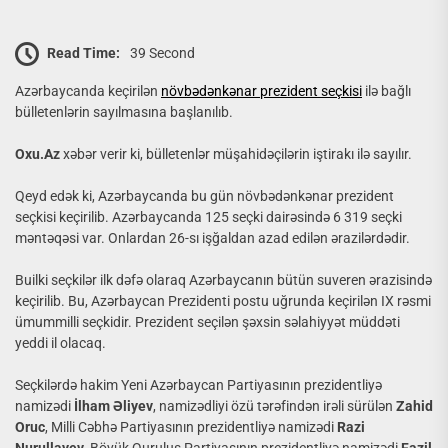
Read Time:
39 Second
Azərbaycanda keçirilən
növbədənkənar prezident seçkisi
ilə bağlı
bülletenlərin sayılmasına başlanılıb.
Oxu.Az
xəbər verir ki, bülletenlər müşahidəçilərin iştirakı ilə sayılır.
Qeyd edək ki, Azərbaycanda bu gün növbədənkənar prezident
seçkisi keçirilib. Azərbaycanda 125 seçki dairəsində 6 319 seçki
məntəqəsi var. Onlardan 26-sı işğaldan azad edilən ərazilərdədir.
Builki seçkilər ilk dəfə olaraq Azərbaycanın bütün suveren ərazisində
keçirilib. Bu, Azərbaycan Prezidenti postu uğrunda keçirilən IX rəsmi
ümummilli seçkidir. Prezident seçilən şəxsin səlahiyyət müddəti
yeddi il olacaq.
Seçkilərdə hakim Yeni Azərbaycan Partiyasının prezidentliyə
namizədi
İlham Əliyev
, namizədliyi özü tərəfindən irəli sürülən
Zahid
Oruc
, Milli Cəbhə Partiyasının prezidentliyə namizədi
Razi