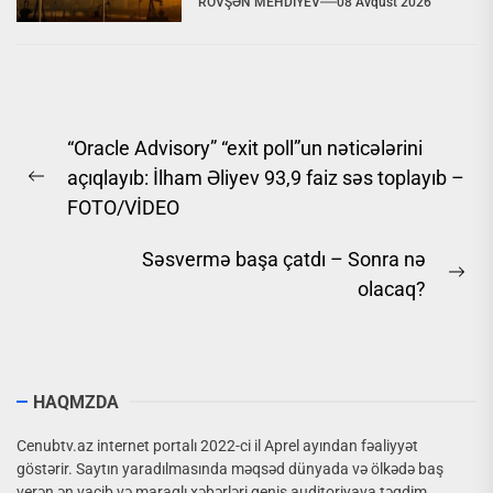
RÖVŞƏN MEHDIYEV
08 Avqust 2026
investisiyalar
Yazı
“Oracle Advisory” “exit poll”un nəticələrini
naviqasiyası
açıqlayıb: İlham Əliyev 93,9 faiz səs toplayıb –
Previous
FOTO/VİDEO
post:
Səsvermə başa çatdı – Sonra nə
Ne
olacaq?
pos
HAQMZDA
Cenubtv.az internet portalı 2022-ci il Aprel ayından fəaliyyət
göstərir. Saytın yaradılmasında məqsəd dünyada və ölkədə baş
verən ən vacib və maraqlı xəbərləri geniş auditoriyaya təqdim