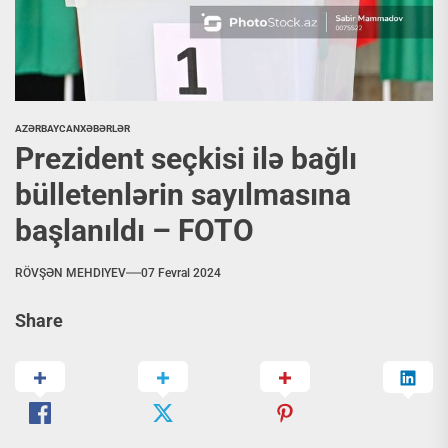
AZƏRBAYCAN
XƏBƏRLƏR
Prezident seçkisi ilə bağlı
bülletenlərin sayılmasına
başlanıldı – FOTO
RÖVŞƏN MEHDIYEV
07 Fevral 2024
Share