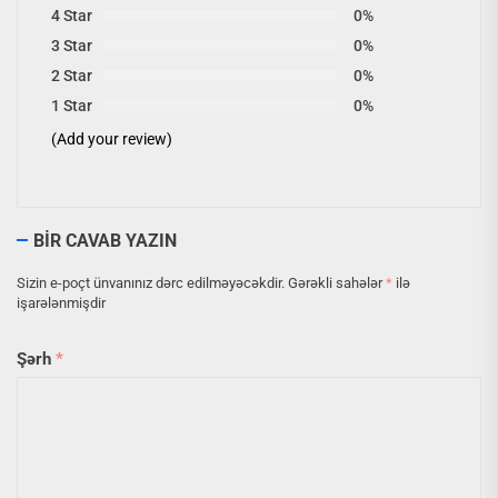
4 Star
0%
3 Star
0%
2 Star
0%
1 Star
0%
(Add your review)
BIR CAVAB YAZIN
Sizin e-poçt ünvanınız dərc edilməyəcəkdir.
Gərəkli sahələr
*
ilə
işarələnmişdir
Şərh
*