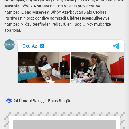
Nurullayev
, Böyük Quruluş Partiyasının prezidentliyə namizədi
Fazil
Mustafa
, Böyük Azərbaycan Partiyasının prezidentliyə
namizədi
Elşad Musayev
, Bütöv Azərbaycan Xalq Cəbhəsi
Partiyasının prezidentliyə namizədi
Qüdrət Həsənquliyev
və
namizədliyi özü tərəfindən irəli sürülən Fuad Əliyev mübarizə
aparıblar.
24 Ümumi Baxış
, 1 Baxış Bu gün