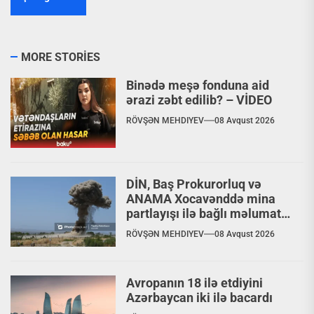
MORE STORIES
Binədə meşə fonduna aid
ərazi zəbt edilib? – VİDEO
RÖVŞƏN MEHDIYEV
08 Avqust 2026
DİN, Baş Prokurorluq və
ANAMA Xocavənddə mina
partlayışı ilə bağlı məlumat
yaydılar
RÖVŞƏN MEHDIYEV
08 Avqust 2026
Avropanın 18 ilə etdiyini
Azərbaycan iki ilə bacardı