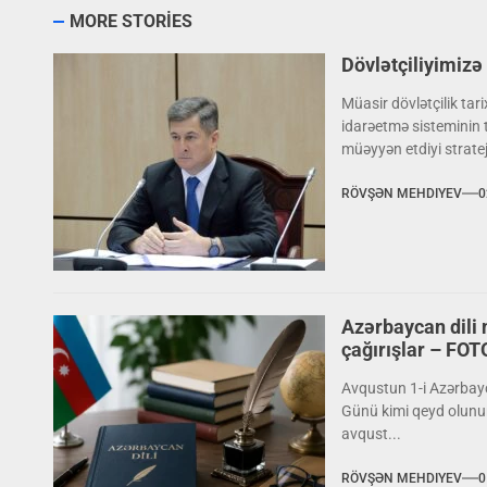
MORE STORIES
Dövlətçiliyimiz
Müasir dövlətçilik tari
idarəetmə sisteminin 
müəyyən etdiyi stratej
RÖVŞƏN MEHDIYEV
0
Azərbaycan dili 
çağırışlar – FO
Avqustun 1-i Azərbay
Günü kimi qeyd olunur.
avqust...
RÖVŞƏN MEHDIYEV
0