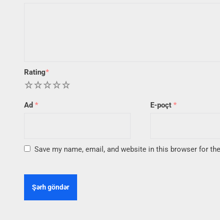
Rating
*
1
2
3
4
5
Ad
*
E-poçt
*
Save my name, email, and website in this browser for th