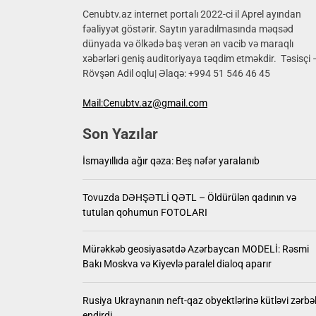
17 yaşlı
Cenubtv.az internet portalı 2022-ci il Aprel ayından
fəaliyyət göstərir. Saytın yaradılmasında məqsəd
dünyada və ölkədə baş verən ən vacib və maraqlı
İsmayıll
xəbərləri geniş auditoriyaya təqdim etməkdir. Təsisçi 
Rövşən Adil oqlu| Əlaqə: +994 51 546 46 45
Tovuzd
Mail:Cenubtv.az@gmail.com
Mürəkkə
Son Yazılar
Rusiya 
İsmayıllıda ağır qəza: Beş nəfər yaralanıb
17 yaşlı
Tovuzda DƏHŞƏTLİ QƏTL – Öldürülən qadının və
tutulan qohumun FOTOLARI
Mürəkkəb geosiyasətdə Azərbaycan MODELİ: Rəsmi
Bakı Moskva və Kiyevlə paralel dialoq aparır
Rusiya Ukraynanın neft-qaz obyektlərinə kütləvi zərbə
endirdi