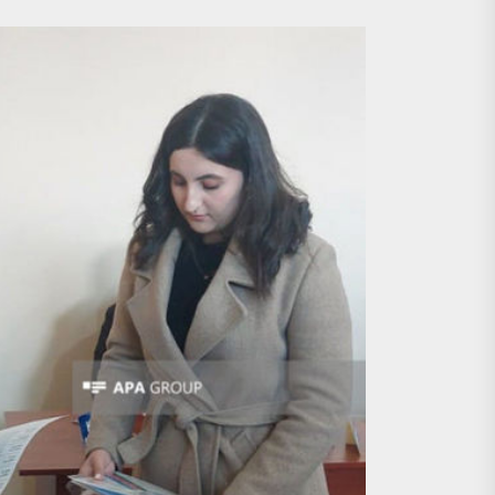
lel dialoq aparır