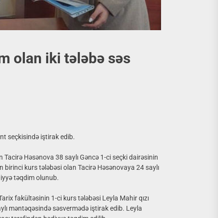
 olan iki tələbə səs
t seçkisində iştirak edib.
Tacirə Həsənova 38 saylı Gəncə 1-ci seçki dairəsinin
n birinci kurs tələbəsi olan Tacirə Həsənovaya 24 saylı
diyyə təqdim olunub.
ix fakültəsinin 1-ci kurs tələbəsi Leyla Mahir qızı
saylı məntəqəsində səsvermədə iştirak edib. Leyla