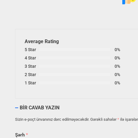
Average Rating
5 Star
0%
4 Star
0%
3 Star
0%
2 Star
0%
1 Star
0%
BIR CAVAB YAZIN
Sizin e-poçt ünvanınız dərc edilməyəcəkdir.
Gərəkli sahələr
*
ilə işarələ
Şərh
*