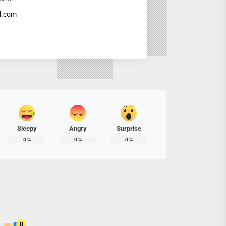
l.com
Sleepy
Angry
Surprise
0
%
0
%
0
%
0