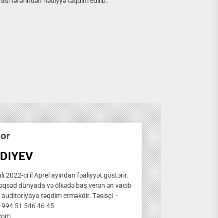
sı tərəfindən hədiyyə təqdim edilib.
hor
DIYEV
ı 2022-ci il Aprel ayından fəaliyyət göstərir.
qsəd dünyada və ölkədə baş verən ən vacib
̧ auditoriyaya təqdim etməkdir. Təsisçi –
 +994 51 546 46 45
.com