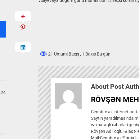
Vəliyevaya doğum günü münasibəti ilə seçki komissiya
21 Ümumi Baxış
, 1 Baxış Bu gün
About Post Aut
024
RÖVŞƏN MEH
Cenubtv.az internet portal
Saytın yaradılmasında mə
və maraqlı xəbərləri genis
Rövşən Adil oqlu| Əlaqə:
Mail:Cenubtv.az@gmail