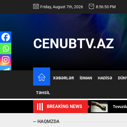
Skip
Friday, August 7th, 2026
8:56:51 PM
to
the
content
CENUBTV.AZ
17 yaşlı
XƏBƏRLƏR
İDMAN
HADİSƏ
DÜN
İsmayıll
TƏHSİL
Tovuzd
BREAKING NEWS
Mürəkkə
Rusiya 
HAQMZDA