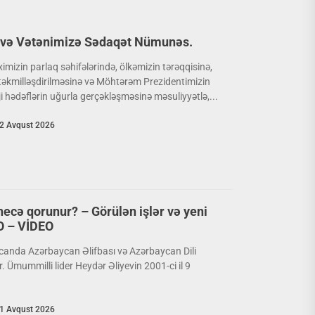
ə və Vətənimizə Sədaqət Nümunəs.
ximizin parlaq səhifələrində, ölkəmizin tərəqqisinə,
təkmilləşdirilməsinə və Möhtərəm Prezidentimizin
i hədəflərin uğurla gerçəkləşməsinə məsuliyyətlə,...
2 Avqust 2026
necə qorunur? – Görülən işlər və yeni
TO – VİDEO
canda Azərbaycan Əlifbası və Azərbaycan Dili
 Ümummilli lider Heydər Əliyevin 2001-ci il 9
1 Avqust 2026