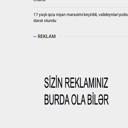
17 yaşlı qıza nişan mərasimi keçirildi, valideynləri polis
dəvət olundu
REKLAM