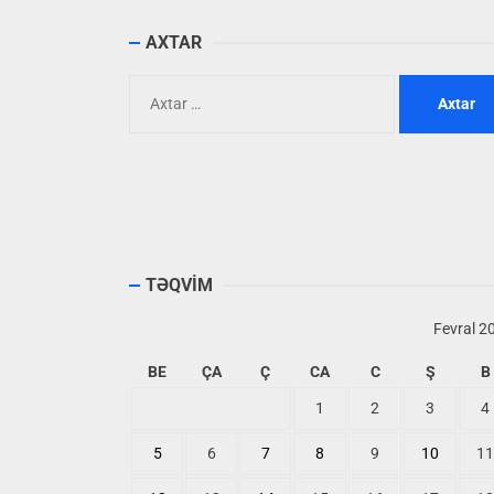
AXTAR
Axtarış:
TƏQVİM
Fevral 2
BE
ÇA
Ç
CA
C
Ş
B
1
2
3
4
5
6
7
8
9
10
11