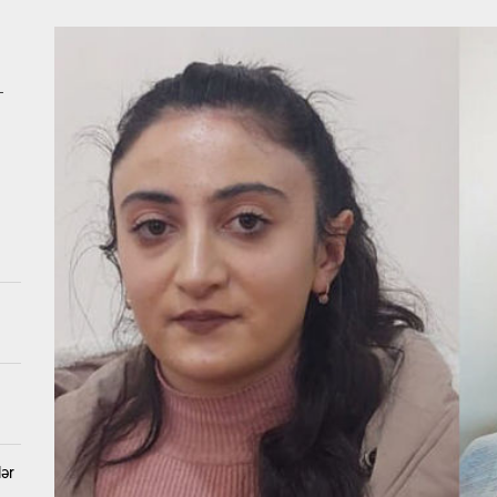
 qıza nişan mərasimi keçirildi, valideynləri polisə dəvət olundu
ıda ağır qəza: Beş nəfər yaralanıb
–
a DƏHŞƏTLİ QƏTL – Öldürülən qadının və tutulan qohumun FOTOLARI
b geosiyasətdə Azərbaycan MODELİ: Rəsmi Bakı Moskva və Kiyevlə para
Ukraynanın neft-qaz obyektlərinə kütləvi zərbələr endirdi
 qıza nişan mərasimi keçirildi, valideynləri polisə dəvət olundu
lər