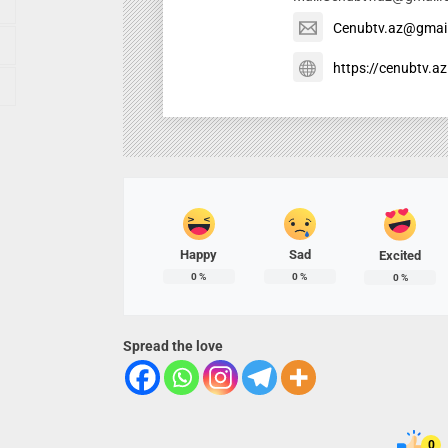
Cenubtv.az@gmai
https://cenubtv.az
Happy
Sad
Excited
0
%
0
%
0
%
Spread the love
0