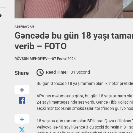
ə
AZƏRBAYCAN
Gəncədə bu gün 18 yaşı tamam
verib – FOTO
RÖVŞƏN MEHDIYEV
07 Fevral 2024
Read Time:
31 Second
Share
Bu gün Gəncədə 18 yaşı tamam olan iki nəfər preziden
APA-nın məlumatına görə, bu gün 18 yaşı tamam olan 
24 saylı məntəqəsində səs verib. Gəncə Tibb Kollecini
seçki məntəqəsinin əməkdaşları tərəfindən gül və hə
18 yaşı bu gün tamam olan BDU-nun Qazax filialının Tar
Vəliyeva isə 40 saylı Gəncə 3-cü seçki dairəsinin 31 