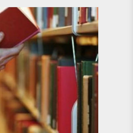
cəkmi?
yaydılar
cəkmi?