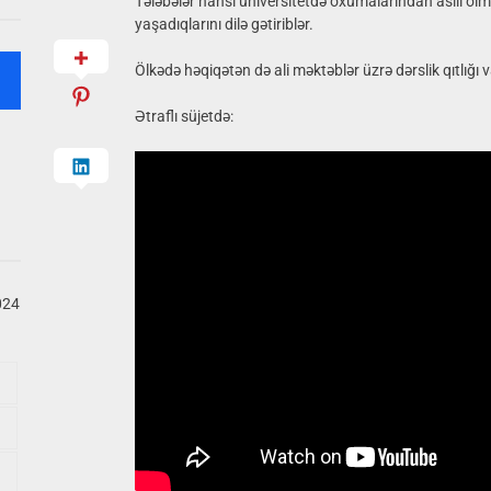
Tələbələr hansı universitetdə oxumalarından asılı olm
yaşadıqlarını dilə gətiriblər.
Ölkədə həqiqətən də ali məktəblər üzrə dərslik qıtlığı 
Ətraflı süjetdə:
024