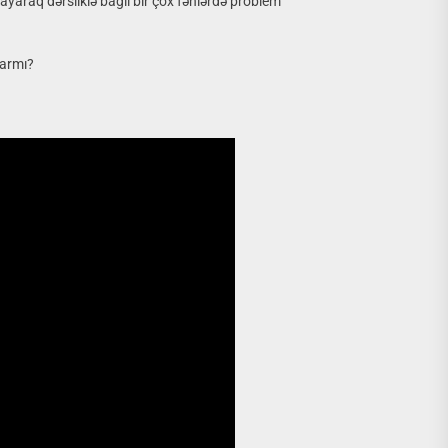
ayaraq dərsliklə bağlı bir çox fənlərdə problem
varmı?