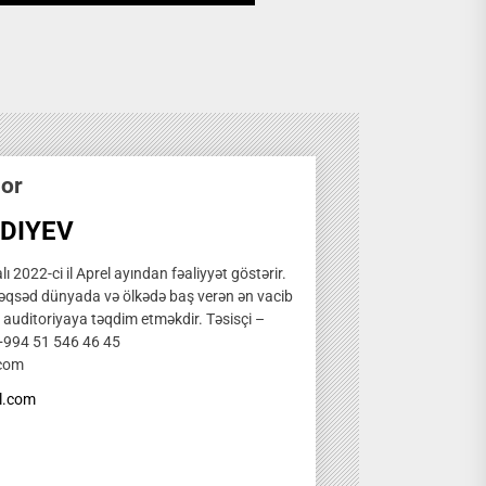
hor
DIYEV
ı 2022-ci il Aprel ayından fəaliyyət göstərir.
qsəd dünyada və ölkədə baş verən ən vacib
̧ auditoriyaya təqdim etməkdir. Təsisçi –
 +994 51 546 46 45
.com
l.com