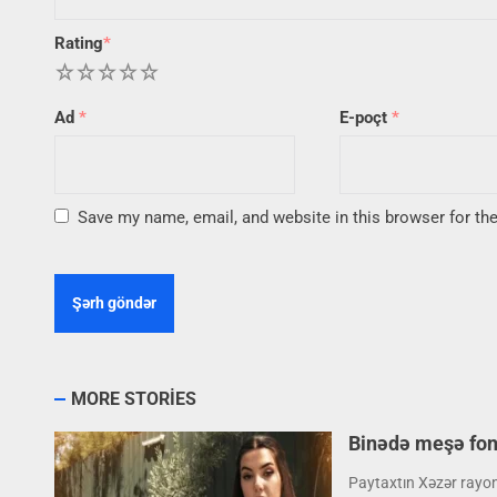
Rating
*
1
2
3
4
5
Ad
*
E-poçt
*
Save my name, email, and website in this browser for th
MORE STORIES
Binədə meşə fond
Paytaxtın Xəzər rayo