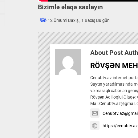
Bizimlə əlaqə saxlayın
12 Ümumi Baxış
, 1 Baxış Bu gün
About Post Aut
RÖVŞƏN MEH
Cenubtv.az internet portal
Saytın yaradılmasında mə
və maraqlı xəbərləri genis
Rövşən Adil oqlu| Əlaqə:
Mail:Cenubtv.az@gmail
Cenubtv.az@gmai
https://cenubtv.az