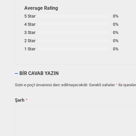
Average Rating
5 Star
0%
4 Star
0%
3 Star
0%
2 Star
0%
1 Star
0%
BIR CAVAB YAZIN
Sizin e-poçt ünvanınız dərc edilməyəcəkdir.
Gərəkli sahələr
*
ilə işarələ
Şərh
*