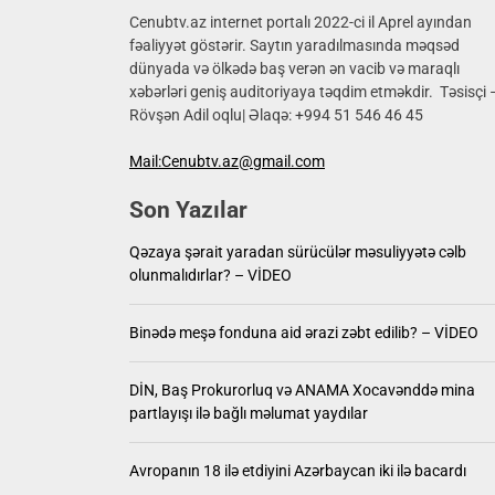
ABŞ-nin
Cenubtv.az internet portalı 2022-ci il Aprel ayından
fəaliyyət göstərir. Saytın yaradılmasında məqsəd
dünyada və ölkədə baş verən ən vacib və maraqlı
Qəzaya 
xəbərləri geniş auditoriyaya təqdim etməkdir. Təsisçi 
Rövşən Adil oqlu| Əlaqə: +994 51 546 46 45
Binədə 
Mail:Cenubtv.az@gmail.com
DİN, Ba
Son Yazılar
Avropanı
Qəzaya şərait yaradan sürücülər məsuliyyətə cəlb
ABŞ-nin
olunmalıdırlar? – VİDEO
Binədə meşə fonduna aid ərazi zəbt edilib? – VİDEO
DİN, Baş Prokurorluq və ANAMA Xocavənddə mina
partlayışı ilə bağlı məlumat yaydılar
Avropanın 18 ilə etdiyini Azərbaycan iki ilə bacardı