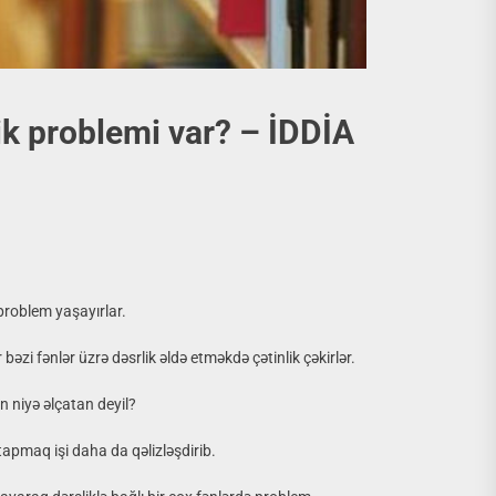
lik problemi var? – İDDİA
 problem yaşayırlar.
əzi fənlər üzrə dəsrlik əldə etməkdə çətinlik çəkirlər.
n niyə əlçatan deyil?
 tapmaq işi daha da qəlizləşdirib.