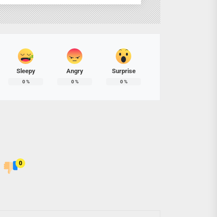
Sleepy
Angry
Surprise
0
%
0
%
0
%
0