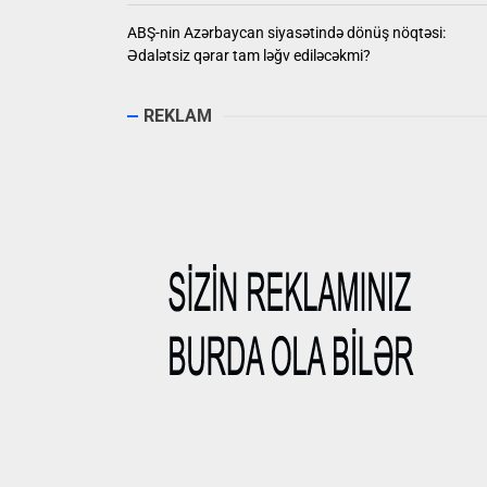
ABŞ-nin Azərbaycan siyasətində dönüş nöqtəsi:
Ədalətsiz qərar tam ləğv ediləcəkmi?
REKLAM