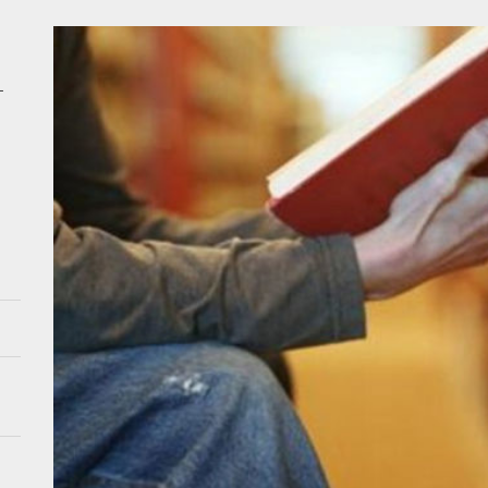
 Azərbaycan siyasətində dönüş nöqtəsi: Ədalətsiz qərar tam ləğv edilə
şərait yaradan sürücülər məsuliyyətə cəlb olunmalıdırlar? – VİDEO
–
meşə fonduna aid ərazi zəbt edilib? – VİDEO
ş Prokurorluq və ANAMA Xocavənddə mina partlayışı ilə bağlı məlumat 
n 18 ilə etdiyini Azərbaycan iki ilə bacardı
 Azərbaycan siyasətində dönüş nöqtəsi: Ədalətsiz qərar tam ləğv edilə