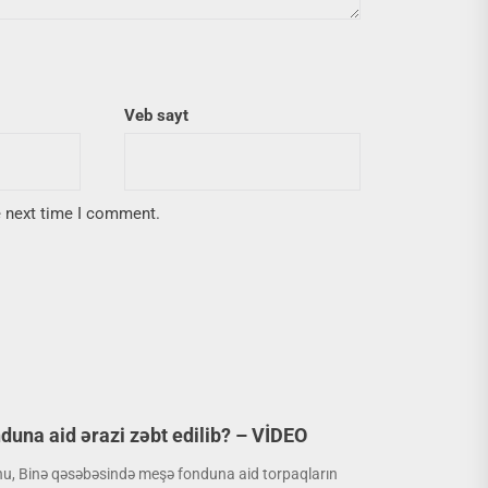
Veb sayt
e next time I comment.
una aid ərazi zəbt edilib? – VİDEO
nu, Binə qəsəbəsində meşə fonduna aid torpaqların