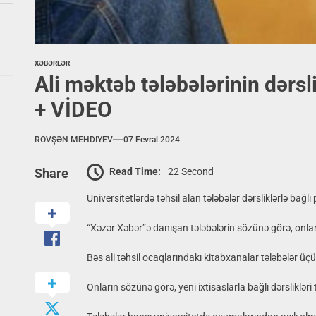
XƏBƏRLƏR
Ali məktəb tələbələrinin dərs
+ VİDEO
RÖVŞƏN MEHDIYEV
07 Fevral 2024
Read Time:
22 Second
Share
Universitetlərdə təhsil alan tələbələr dərsliklərlə bağlı
“Xəzər Xəbər”ə danışan tələbələrin sözünə görə, onlar b
Bəs ali təhsil ocaqlarındakı kitabxanalar tələbələr üçü
Onların sözünə görə, yeni ixtisaslarla bağlı dərslikləri