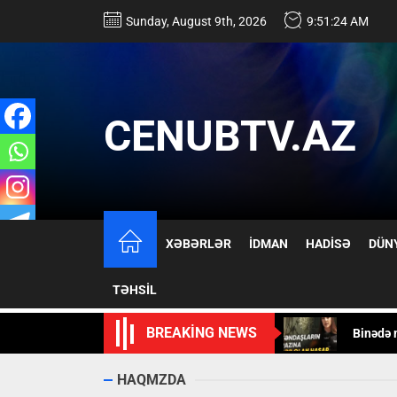
Skip
Sunday, August 9th, 2026
9:51:25 AM
to
the
content
CENUBTV.AZ
ABŞ-nin
XƏBƏRLƏR
İDMAN
HADİSƏ
DÜN
Qəzaya 
TƏHSİL
Binədə 
BREAKING NEWS
DİN, Ba
Avropanı
HAQMZDA