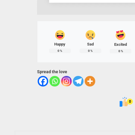
Happy
Sad
Excited
0
%
0
%
0
%
Spread the love
0