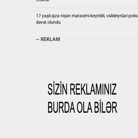
17 yaşlı qıza nişan mərasimi keçirildi, valideynləri polis
dəvət olundu
REKLAM