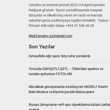
17 yaşlı
Cenubtv.az internet portalı 2022-ci il Aprel ayından
fəaliyyət göstərir. Saytın yaradılmasında məqsəd
dünyada və ölkədə baş verən ən vacib və maraqlı
İsmayıll
xəbərləri geniş auditoriyaya təqdim etməkdir. Təsisçi 
Rövşən Adil oqlu| Əlaqə: +994 51 546 46 45
Tovuzd
Mail:Cenubtv.az@gmail.com
Mürəkkə
Son Yazılar
Rusiya 
İsmayıllıda ağır qəza: Beş nəfər yaralanıb
17 yaşlı
Tovuzda DƏHŞƏTLİ QƏTL – Öldürülən qadının və
tutulan qohumun FOTOLARI
Mürəkkəb geosiyasətdə Azərbaycan MODELİ: Rəsmi
Bakı Moskva və Kiyevlə paralel dialoq aparır
Rusiya Ukraynanın neft-qaz obyektlərinə kütləvi zərbə
endirdi