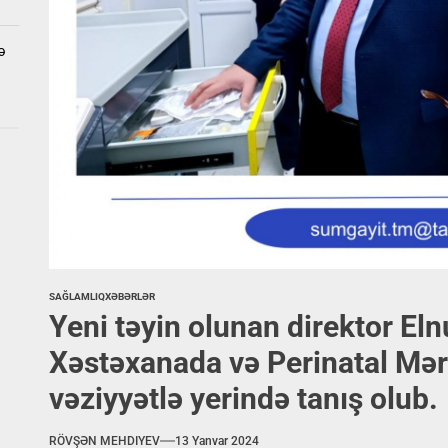
ə
SAĞLAMLIQ
XƏBƏRLƏR
Yeni təyin olunan direktor El
Xəstəxanada və Perinatal M
vəziyyətlə yerində tanış olub.
RÖVŞƏN MEHDIYEV
13 Yanvar 2024