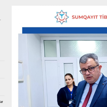
 qıza nişan mərasimi keçirildi, valideynləri polisə dəvət olundu
ıda ağır qəza: Beş nəfər yaralanıb
–
a DƏHŞƏTLİ QƏTL – Öldürülən qadının və tutulan qohumun FOTOLARI
b geosiyasətdə Azərbaycan MODELİ: Rəsmi Bakı Moskva və Kiyevlə para
Ukraynanın neft-qaz obyektlərinə kütləvi zərbələr endirdi
 qıza nişan mərasimi keçirildi, valideynləri polisə dəvət olundu
lər