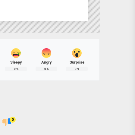
Sleepy
Angry
Surprise
0
%
0
%
0
%
0