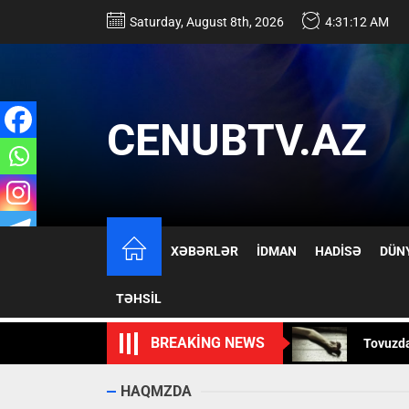
Skip
Saturday, August 8th, 2026
4:31:13 AM
to
the
content
CENUBTV.AZ
17 yaşlı
XƏBƏRLƏR
İDMAN
HADİSƏ
DÜN
İsmayıll
TƏHSİL
Tovuzd
BREAKING NEWS
Mürəkkə
Rusiya 
HAQMZDA