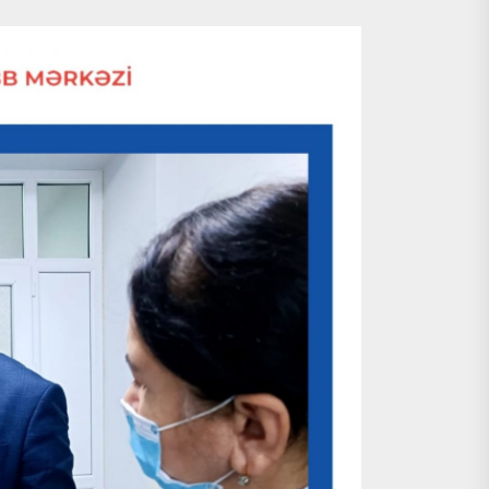
lel dialoq aparır