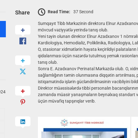
Read Time:
37 Second
Share
Sumqayıt Tibb Mərkəzinin direktoru Elnur Azadxanov
mövcud vəziyyətlə yerində tanış olub.
Yeni təyin olunan direktor Elnur Azadxanov 1 nömrəli
Kardiologiya, Hemodializ, Poliklinika, Radiologiya, Lab
O, stasionar xidmətlərin həyata keçirildiyi palataların 
qidalanması üçün nəzərdə tutulmuş yemək rasionlarının
tanış olub.
Sonra E. Azadxanov Perinatal Mərkəzdə olub. O, xidmə
sağlamlığının təmin olunmasına diqqətin artırılması
istiqamətində işlərin gücləndirilməsinin vacibliyini bild
Direktor müəssisələrdə tibbi personalın bacarıqlarının, 
024
zamanda müasir yanaşmaların beynəlxaq standart və p
üçün müvafiq tapşırıqlar verib.