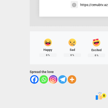
https://cenubtv.az
Happy
Sad
Excited
0
%
0
%
0
%
Spread the love
0