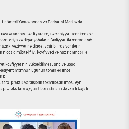
 1 nömrəli Xəstəxanada və Perinatal Mərkəzdə
 Xəstəxananın Təcili yardım, Cərrahiyyə, Reanimasiya,
oratoriya və digər şöbələrin fəaliyyəti ilə maraqlanıb.
hazırki vəziyyətinə diqqət yetirib. Pasiyentlərin
 çeşid müxtəlifliyi, keyfiyyəti və hazırlanması ilə
t keyfiyyətinin yüksəldilməsi, ana və uşaq
, pasiyent məmnunluğunun təmin edilməsi
irib.
fərdi praktik vərdişlərin təkmilləşdirilməsi, eyni
rotokollara uyğun tibbi xidmətin davamlı təşkili