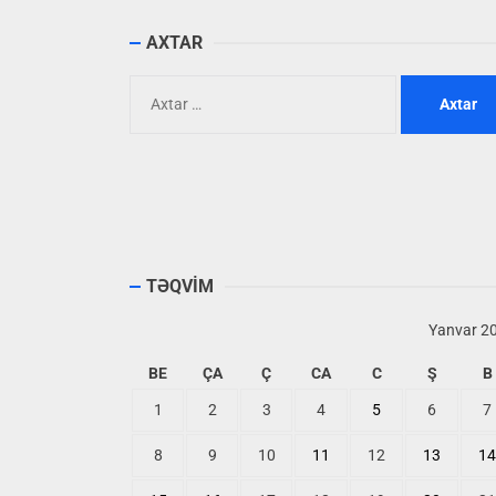
AXTAR
Axtarış:
TƏQVİM
Yanvar 2
BE
ÇA
Ç
CA
C
Ş
B
1
2
3
4
5
6
7
8
9
10
11
12
13
14