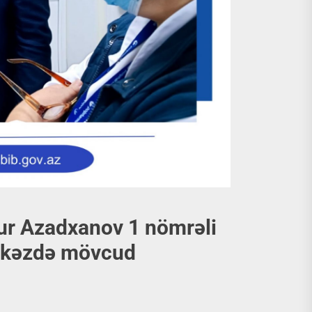
nur Azadxanov 1 nömrəli
ərkəzdə mövcud