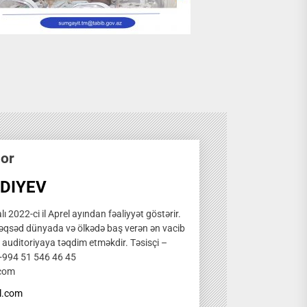
hor
DIYEV
ı 2022-ci il Aprel ayından fəaliyyət göstərir.
qsəd dünyada və ölkədə baş verən ən vacib
̧ auditoriyaya təqdim etməkdir. Təsisçi –
 +994 51 546 46 45
.com
l.com