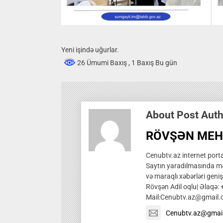
Yeni işində uğurlar.
26 Ümumi Baxış
, 1 Baxış Bu gün
About Post Aut
RÖVŞƏN MEH
Cenubtv.az internet portal
Saytın yaradılmasında mə
və maraqlı xəbərləri genis
Rövşən Adil oqlu| Əlaqə:
Mail:Cenubtv.az@gmail
Cenubtv.az@gmai