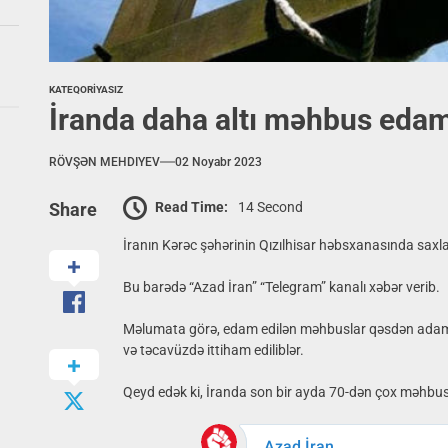
KATEQORIYASIZ
İranda daha altı məhbus edam
RÖVŞƏN MEHDIYEV
02 Noyabr 2023
Read Time:
14 Second
Share
İranın Kərəc şəhərinin Qızılhisar həbsxanasında saxla
Bu barədə “Azad İran” “Telegram” kanalı xəbər verib.
Məlumata görə, edam edilən məhbuslar qəsdən adam
və təcavüzdə ittiham ediliblər.
Qeyd edək ki, İranda son bir ayda 70-dən çox məhbus