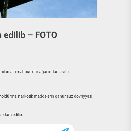
 edilib – FOTO
nılan altı məhbus dar ağacından asılıb.
öldürmə, narkotik maddələrin qanunsuz dövriyyəsi
 edam edilib.