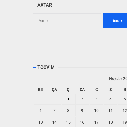
AXTAR
Axtarış:
TƏQVİM
Noyabr 2
BE
ÇA
Ç
CA
C
Ş
B
1
2
3
4
5
6
7
8
9
10
11
12
13
14
15
16
17
18
19