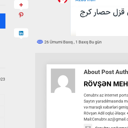
26 Ümumi Baxış
, 1 Baxış Bu gün
About Post Aut
023
RÖVŞƏN MEH
Cenubtv.az internet portal
Saytın yaradılmasında mə
və maraqlı xəbərləri genis
Rövşən Adil oqlu| Əlaqə:
Mail:Cenubtv.az@gmail