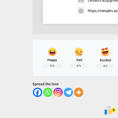
Cenubtv.az@gmai
https://cenubtv.az
Happy
Sad
Excited
0
%
0
%
0
%
Spread the love
0