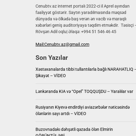
Xəstəxa
Cenubtv.az internet portalı 2022-ci il Aprel ayından
fəaliyyət göstərir. Saytın yaradılmasında məqsəd
dünyada və ölkədə baş verən ən vacib və maraqlı
Lənkəra
xəbərləri geniş auditoriyaya təqdim etməkdir. Təsisçi 
Rövşən Adil oqlu| Əlaqə: +994 51 546 46 45
Rusiyanı
Mail:Cenubtv.az@gmail.com
Buzovna
Son Yazılar
Məmmədn
Xəstəxanalarda tibbi tullantılarla bağlı NARAHATLIQ 
Şikayət – VİDEO
Lənkəranda KIA və “Opel” TOQQUŞDU – Yaralılar var
Rusiyanın Kiyevə endirdiyi aviazərbələr nəticəsində
ölənlərin sayı artdı – VİDEO
Buzovnadakı dəhşətli qəzada ölən Elmirin
GÖRÜNTÜLƏRİ