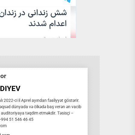
hor
DIYEV
ı 2022-ci il Aprel ayından fəaliyyət göstərir.
qsəd dünyada və ölkədə baş verən ən vacib
̧ auditoriyaya təqdim etməkdir. Təsisçi –
 +994 51 546 46 45
.com