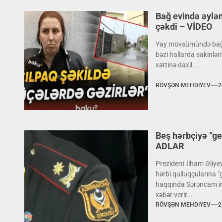
Bağ evində əylən
çəkdi – VİDEO
Yay mövsümündə bağ ev
bəzi hallarda sakinlər
xəttinə daxil...
RÖVŞƏN MEHDIYEV
2
Beş hərbçiyə “ge
ADLAR
Prezident İlham Əliye
hərbi qulluqçularına "
haqqında Sərəncam im
xəbər verir...
RÖVŞƏN MEHDIYEV
2