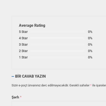
Average Rating
5 Star
0%
4 Star
0%
3 Star
0%
2 Star
0%
1 Star
0%
BIR CAVAB YAZIN
Sizin e-poçt ünvanınız dərc edilməyəcəkdir.
Gərəkli sahələr
*
ilə işarələ
Şərh
*