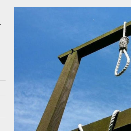
nalarda tibbi tullantılarla bağlı NARAHATLIQ – Şikayət – VİDEO
nda KIA və “Opel” TOQQUŞDU – Yaralılar var
–
n Kiyevə endirdiyi aviazərbələr nəticəsində ölənlərin sayı artdı – VİDEO
dakı dəhşətli qəzada ölən Elmirin GÖRÜNTÜLƏRİ
ağı Əkbərova yüksək vəzifə verildi
–