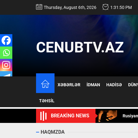
Skip
Thursday, August 6th, 2026
1:31:51 PM
to
the
content
CENUBTV.AZ
Məmmədn
Xəstəxa
XƏBƏRLƏR
İDMAN
HADİSƏ
DÜN
Lənkəra
TƏHSİL
Rusiyanı
BREAKING NEWS
Buzovna
Məmmədn
HAQMZDA