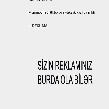
Məmmədnağı Əkbərova yüksək vəzifə verildi
REKLAM