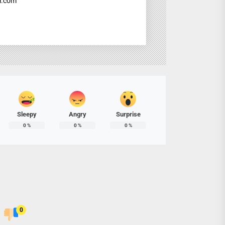
l.com
Sleepy
Angry
Surprise
0
%
0
%
0
%
0