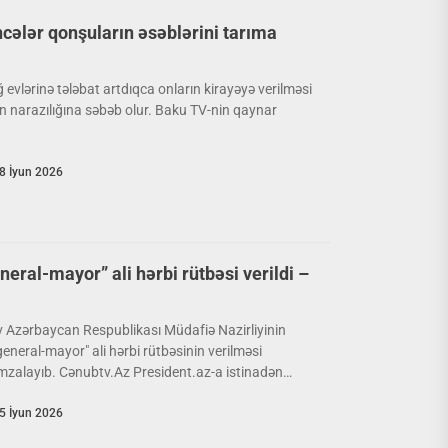
cələr qonşuların əsəblərini tarıma
lərinə tələbat artdıqca onların kirayəyə verilməsi
in narazılığına səbəb olur. Baku TV-nin qaynar
8 İyun 2026
neral-mayor” ali hərbi rütbəsi verildi –
v Azərbaycan Respublikası Müdafiə Nazirliyinin
general-mayor" ali hərbi rütbəsinin verilməsi
zalayıb. Cənubtv.Az President.az-a istinadən
5 İyun 2026