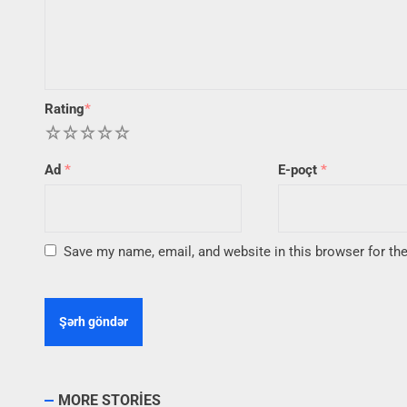
Rating
*
1
2
3
4
5
Ad
*
E-poçt
*
Save my name, email, and website in this browser for th
MORE STORIES