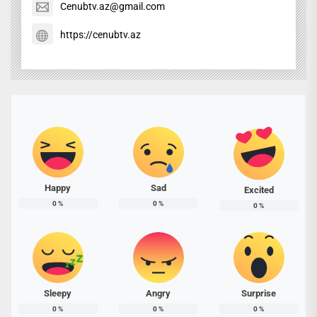
Cenubtv.az@gmail.com
https://cenubtv.az
Happy
Sad
Excited
0
%
0
%
0
%
Sleepy
Angry
Surprise
0
%
0
%
0
%