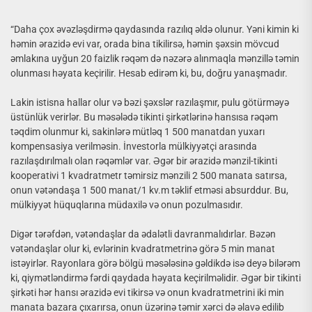
“Daha çox əvəzləşdirmə qaydasında razılıq əldə olunur. Yəni kimin ki
həmin ərazidə evi var, orada bina tikilirsə, həmin şəxsin mövcud
əmlakına uyğun 20 faizlik rəqəm də nəzərə alınmaqla mənzillə təmin
olunması həyata keçirilir. Hesab edirəm ki, bu, doğru yanaşmadır.
Lakin istisna hallar olur və bəzi şəxslər razılaşmır, pulu götürməyə
üstünlük verirlər. Bu məsələdə tikinti şirkətlərinə hansısa rəqəm
təqdim olunmur ki, sakinlərə mütləq 1 500 manatdan yuxarı
kompensasiya verilməsin. İnvestorla mülkiyyətçi arasında
razılaşdırılmalı olan rəqəmlər var. Əgər bir ərazidə mənzil-tikinti
kooperativi 1 kvadratmetr təmirsiz mənzili 2 500 manata satırsa,
onun vətəndaşa 1 500 manat/1 kv.m təklif etməsi absurddur. Bu,
mülkiyyət hüquqlarına müdaxilə və onun pozulmasıdır.
Digər tərəfdən, vətəndaşlar da ədalətli davranmalıdırlar. Bəzən
vətəndaşlar olur ki, evlərinin kvadratmetrinə görə 5 min manat
istəyirlər. Rayonlara görə bölgü məsələsinə gəldikdə isə deyə bilərəm
ki, qiymətləndirmə fərdi qaydada həyata keçirilməlidir. Əgər bir tikinti
şirkəti hər hansı ərazidə evi tikirsə və onun kvadratmetrini iki min
manata bazara çıxarırsa, onun üzərinə təmir xərci də əlavə edilib