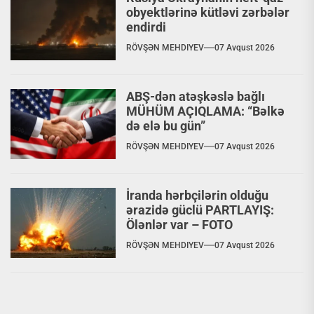
obyektlərinə kütləvi zərbələr
endirdi
RÖVŞƏN MEHDIYEV
07 Avqust 2026
ABŞ-dən atəşkəslə bağlı
MÜHÜM AÇIQLAMA: “Bəlkə
də elə bu gün”
RÖVŞƏN MEHDIYEV
07 Avqust 2026
İranda hərbçilərin olduğu
ərazidə güclü PARTLAYIŞ:
Ölənlər var – FOTO
RÖVŞƏN MEHDIYEV
07 Avqust 2026