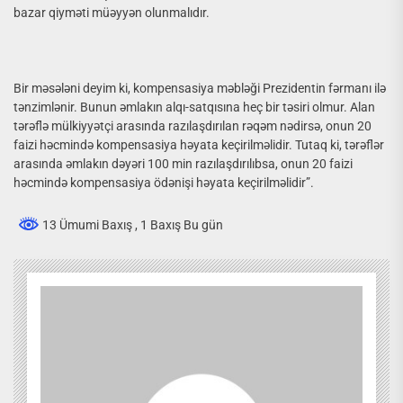
bazar qiyməti müəyyən olunmalıdır.
Bir məsələni deyim ki, kompensasiya məbləği Prezidentin fərmanı ilə
tənzimlənir. Bunun əmlakın alqı-satqısına heç bir təsiri olmur. Alan
tərəflə mülkiyyətçi arasında razılaşdırılan rəqəm nədirsə, onun 20
faizi həcmində kompensasiya həyata keçirilməlidir. Tutaq ki, tərəflər
arasında əmlakın dəyəri 100 min razılaşdırılıbsa, onun 20 faizi
həcmində kompensasiya ödənişi həyata keçirilməlidir”.
13 Ümumi Baxış
, 1 Baxış Bu gün