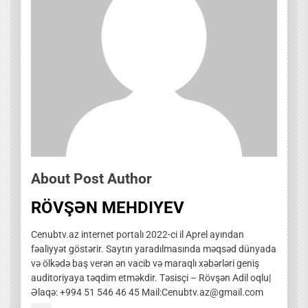
About Post Author
RÖVŞƏN MEHDIYEV
Cenubtv.az internet portalı 2022-ci il Aprel ayından
fəaliyyət göstərir. Saytın yaradılmasında məqsəd dünyada
və ölkədə baş verən ən vacib və maraqlı xəbərləri geniş
auditoriyaya təqdim etməkdir. Təsisçi – Rövşən Adil oqlu|
Əlaqə: +994 51 546 46 45 Mail:Cenubtv.az@gmail.com