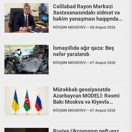
Cəlilabad Rayon Mərkəzi
Xəstəxanasındakı xidmət və
həkim yanaşması haqqında
şikayət
RÖVŞƏN MEHDIYEV
08 Avqust 2026
İsmayıllıda ağır qəza: Beş
nəfər yaralanıb
RÖVŞƏN MEHDIYEV
07 Avqust 2026
Mürəkkəb geosiyasətdə
Azərbaycan MODELİ: Rəsmi
Bakı Moskva və Kiyevlə
paralel dialoq aparır
RÖVŞƏN MEHDIYEV
07 Avqust 2026
Rusiya Ukraynanın neft-qaz