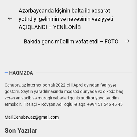
Yazı
Azərbaycanda kişinin balta ilə xəsarət
naviqasiyası
yetirdiyi gəlininin və nəvəsinin vəziyyəti
Previous
AÇIQLANDI – YENİLƏNİB
post:
Bakıda gənc müəllim vəfat etdi – FOTO
Ne
pos
HAQMZDA
Cenubtv.az internet portalı 2022-ci il Aprel ayından fəaliyyət
göstərir. Saytın yaradılmasında məqsəd dünyada və ölkədə baş
verən ən vacib və maraqlı xəbərləri geniş auditoriyaya təqdim
etməkdir. Təsisçi – Rövşən Adil oqlu| Əlaqə: +994 51 546 46 45
Mail:Cenubtv.az@gmail.com
Son Yazılar