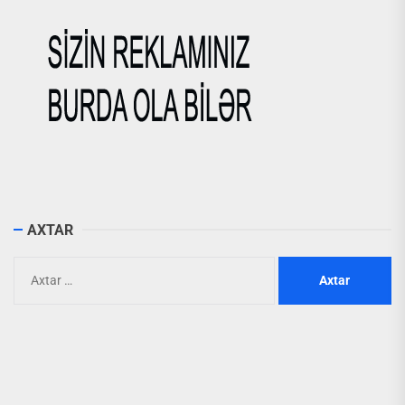
AXTAR
Axtarış: