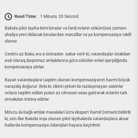
Read Time:
1 Minute, 33 Second
Bakıda pilot layihə kimi binalar və fərdi evlərin söküntüsü zamanı
əhaliyə yeni tikiləcək binalardan mənzillər və ya kompensasiya təklif
olunur.
Cenbtv.az Baku.ws-a istinadən xəbər verir ki, vətəndaşlar istəkdən
asılı olaraq daşınmaz əmlaklarına görə sökülən evləri qarşılığında
kompensasiya alırlar.
Bəzən vətəndaşlara təqdim olunan kompensasiyanın həcmi böyük
narazılıq doğurur. Belə ki, tikinti şirkəti ilə razılaşmayan sakinlər
onlara təqdim edilən pulun az olmasını əsas gətirərək evlərini tərk
etməkdən imtina edirlər.
Mövzu ilə bağlı əmlak məsələləri üzrə ekspert Ramil Osmanlı bildirib
ki, son illər Bakıda inşa olunan pilot layihələrdə vətəndaşlara əksər
hallarda kompensasiya ödənişləri həyata keçirilmir: