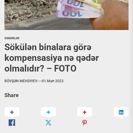
XƏBƏRLƏR
Sökülən binalara görə
kompensasiya nə qədər
olmalıdır? – FOTO
RÖVŞƏN MEHDIYEV
01 Mart 2023
Share