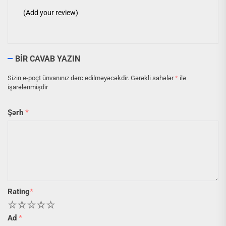
(Add your review)
BIR CAVAB YAZIN
Sizin e-poçt ünvanınız dərc edilməyəcəkdir.
Gərəkli sahələr
*
ilə
işarələnmişdir
Şərh
*
Rating
*
1
2
3
4
5
Ad
*