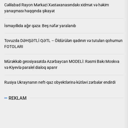
Cəlilabad Rayon Mərkəzi Xəstəxanasındakı xidmət və həkim
yanaşması haqqında şikayət
İsmayıllıda ağır qəza: Beş nəfər yaralanıb
Tovuzda DƏHŞƏTLİ QƏTL – Öldürülən qadının və tutulan qohumun
FOTOLARI
Mürəkkəb geosiyasətdə Azərbaycan MODELİ: Rəsmi Bakı Moskva
və Kiyevlə paralel dialoq aparır
Rusiya Ukraynanın neft-qaz obyektlərinə kütləvi zərbələr endirdi
REKLAM