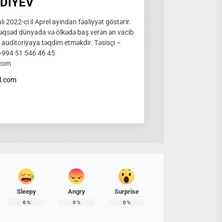
DIYEV
ı 2022-ci il Aprel ayından fəaliyyət göstərir.
qsəd dünyada və ölkədə baş verən ən vacib
̧ auditoriyaya təqdim etməkdir. Təsisçi –
 +994 51 546 46 45
.com
l.com
Sleepy
Angry
Surprise
0
%
0
%
0
%