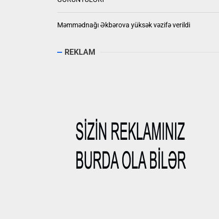
Məmmədnağı Əkbərova yüksək vəzifə verildi
REKLAM