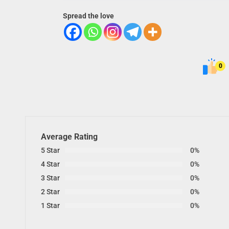
Spread the love
0
Average Rating
5 Star
0%
4 Star
0%
3 Star
0%
2 Star
0%
1 Star
0%