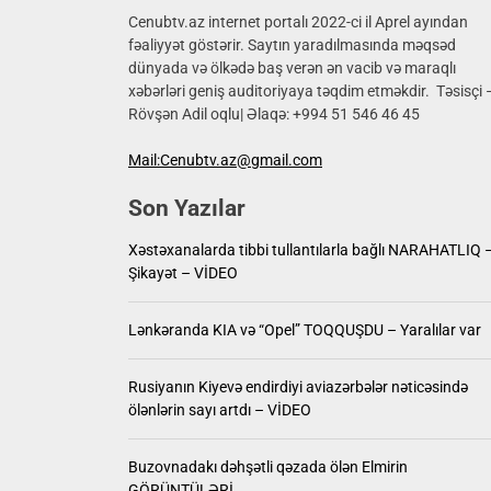
Məmmədn
Cenubtv.az internet portalı 2022-ci il Aprel ayından
fəaliyyət göstərir. Saytın yaradılmasında məqsəd
dünyada və ölkədə baş verən ən vacib və maraqlı
Xəstəxa
xəbərləri geniş auditoriyaya təqdim etməkdir. Təsisçi 
Rövşən Adil oqlu| Əlaqə: +994 51 546 46 45
Lənkəra
Mail:Cenubtv.az@gmail.com
Rusiyanı
Son Yazılar
Buzovna
Xəstəxanalarda tibbi tullantılarla bağlı NARAHATLIQ 
Məmmədn
Şikayət – VİDEO
Lənkəranda KIA və “Opel” TOQQUŞDU – Yaralılar var
Rusiyanın Kiyevə endirdiyi aviazərbələr nəticəsində
ölənlərin sayı artdı – VİDEO
Buzovnadakı dəhşətli qəzada ölən Elmirin
GÖRÜNTÜLƏRİ