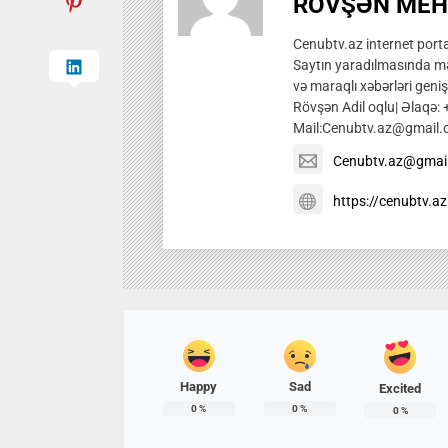
RÖVŞƏN MEH
Cenubtv.az internet portal
Saytın yaradılmasında mə
və maraqlı xəbərləri genis
Rövşən Adil oqlu| Əlaqə:
Mail:Cenubtv.az@gmail
Cenubtv.az@gmai
https://cenubtv.az
Happy
Sad
Excited
0
%
0
%
0
%