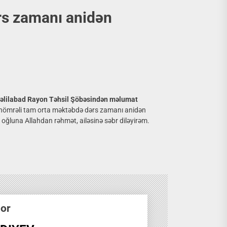
ərs zamanı anidən
b.Cəlilabad Rayon Təhsil Şöbəsindən məlumat
 1 nömrəli tam orta məktəbdə dərs zamanı anidən
q oğluna Allahdan rəhmət, ailəsinə səbr diləyirəm.
hor