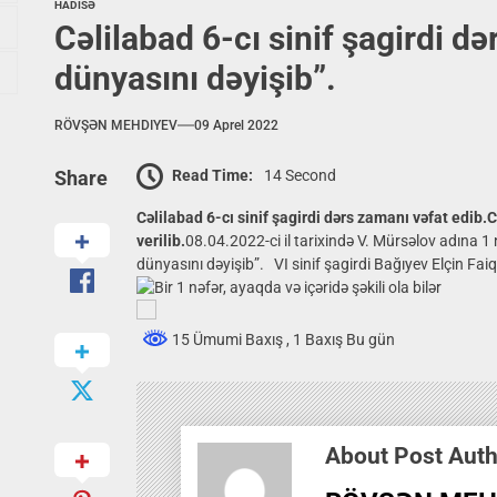
HADİSƏ
Cəlilabad 6-cı sinif şagirdi d
dünyasını dəyişib”.
RÖVŞƏN MEHDIYEV
09 Aprel 2022
Read Time:
14 Second
Share
Cəlilabad 6-cı sinif şagirdi dərs zamanı vəfat edi
verilib.
08.04.2022-ci il tarixində V. Mürsəlov adına
dünyasını dəyişib”. VI sinif şagirdi Bağıyev Elçin Fai
15 Ümumi Baxış
, 1 Baxış Bu gün
About Post Aut