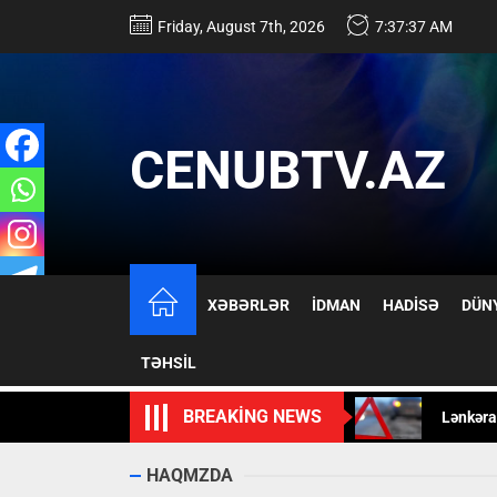
Skip
Friday, August 7th, 2026
7:37:38 AM
to
the
content
CENUBTV.AZ
Məmmədn
XƏBƏRLƏR
İDMAN
HADİSƏ
DÜN
Xəstəxa
TƏHSİL
Lənkəra
BREAKING NEWS
Rusiyanı
Buzovna
HAQMZDA