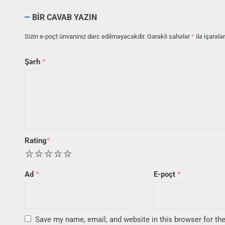
BIR CAVAB YAZIN
Sizin e-poçt ünvanınız dərc edilməyəcəkdir.
Gərəkli sahələr
*
ilə işarələ
Şərh
*
Rating
*
1
2
3
4
5
Ad
*
E-poçt
*
Save my name, email, and website in this browser for th