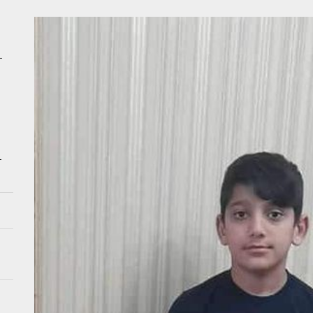
ağı Əkbərova yüksək vəzifə verildi
nalarda tibbi tullantılarla bağlı NARAHATLIQ – Şikayət – VİDEO
–
nda KIA və “Opel” TOQQUŞDU – Yaralılar var
n Kiyevə endirdiyi aviazərbələr nəticəsində ölənlərin sayı artdı – VİDEO
dakı dəhşətli qəzada ölən Elmirin GÖRÜNTÜLƏRİ
–
ağı Əkbərova yüksək vəzifə verildi