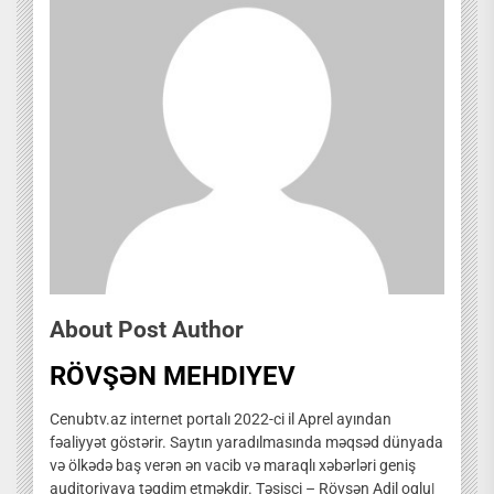
About Post Author
RÖVŞƏN MEHDIYEV
Cenubtv.az internet portalı 2022-ci il Aprel ayından
fəaliyyət göstərir. Saytın yaradılmasında məqsəd dünyada
və ölkədə baş verən ən vacib və maraqlı xəbərləri geniş
auditoriyaya təqdim etməkdir. Təsisçi – Rövşən Adil oqlu|