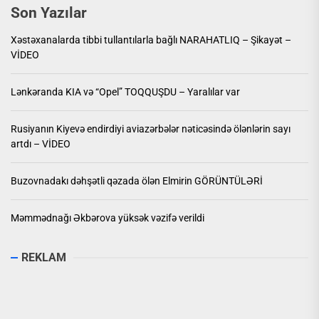
Son Yazılar
Xəstəxanalarda tibbi tullantılarla bağlı NARAHATLIQ – Şikayət –
VİDEO
Lənkəranda KIA və “Opel” TOQQUŞDU – Yaralılar var
Rusiyanın Kiyevə endirdiyi aviazərbələr nəticəsində ölənlərin sayı
artdı – VİDEO
Buzovnadakı dəhşətli qəzada ölən Elmirin GÖRÜNTÜLƏRİ
Məmmədnağı Əkbərova yüksək vəzifə verildi
REKLAM