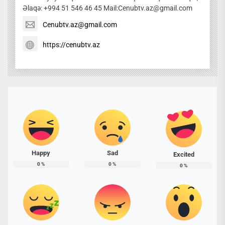
Əlaqə: +994 51 546 46 45 Mail:Cenubtv.az@gmail.com
Cenubtv.az@gmail.com
https://cenubtv.az
Happy
Sad
Excited
0
%
0
%
0
%