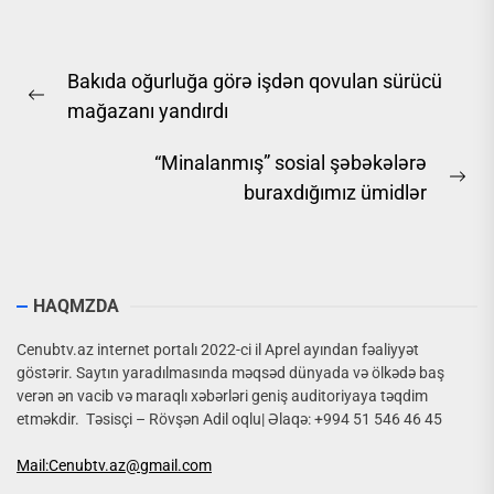
Yazı
Bakıda oğurluğa görə işdən qovulan sürücü
naviqasiyası
Previous
mağazanı yandırdı
post:
“Minalanmış” sosial şəbəkələrə
Ne
buraxdığımız ümidlər
pos
HAQMZDA
Cenubtv.az internet portalı 2022-ci il Aprel ayından fəaliyyət
göstərir. Saytın yaradılmasında məqsəd dünyada və ölkədə baş
verən ən vacib və maraqlı xəbərləri geniş auditoriyaya təqdim
etməkdir. Təsisçi – Rövşən Adil oqlu| Əlaqə: +994 51 546 46 45
Mail:Cenubtv.az@gmail.com