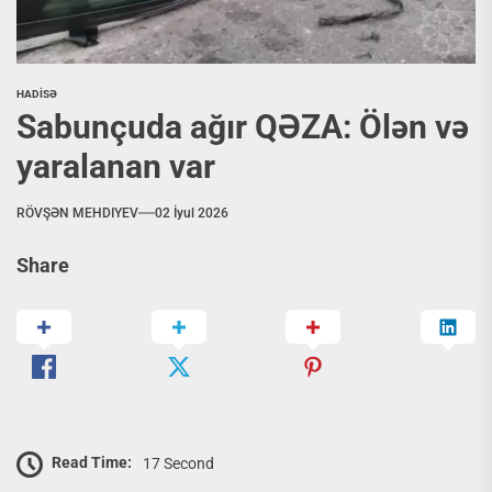
HADİSƏ
Sabunçuda ağır QƏZA: Ölən və
yaralanan var
RÖVŞƏN MEHDIYEV
02 İyul 2026
Share
Read Time:
17 Second