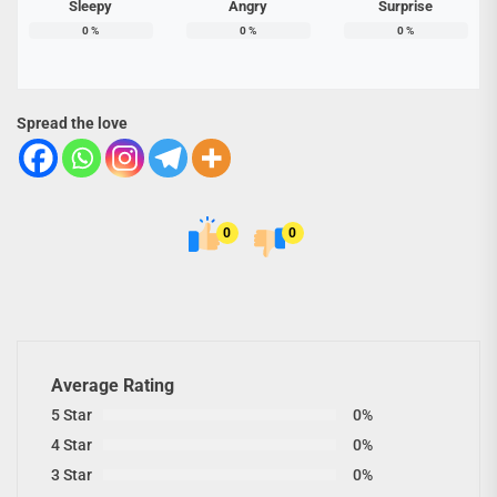
Sleepy
Angry
Surprise
0
%
0
%
0
%
Spread the love
0
0
Average Rating
5 Star
0%
4 Star
0%
3 Star
0%