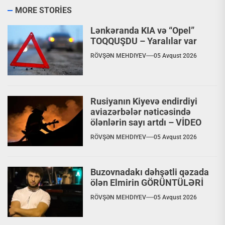
MORE STORIES
Lənkəranda KIA və “Opel”
TOQQUŞDU – Yaralılar var
RÖVŞƏN MEHDIYEV
05 Avqust 2026
Rusiyanın Kiyevə endirdiyi
aviazərbələr nəticəsində
ölənlərin sayı artdı – VİDEO
RÖVŞƏN MEHDIYEV
05 Avqust 2026
Buzovnadakı dəhşətli qəzada
ölən Elmirin GÖRÜNTÜLƏRİ
RÖVŞƏN MEHDIYEV
05 Avqust 2026