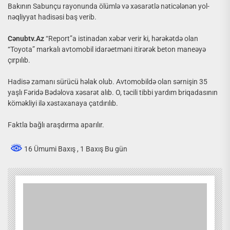
Bakının Sabunçu rayonunda ölümlə və xəsarətlə nəticələnən yol-
nəqliyyat hadisəsi baş verib.
Cənubtv.Az
“Report”a istinadən xəbər verir ki, hərəkətdə olan
“Toyota” markalı avtomobil idarəetməni itirərək beton maneəyə
çırpılıb.
Hadisə zamanı sürücü həlak olub. Avtomobildə olan sərnişin 35
yaşlı Fəridə Bədəlova xəsarət alıb. O, təcili tibbi yardım briqadasının
köməkliyi ilə xəstəxanaya çatdırılıb.
Faktla bağlı araşdırma aparılır.
16 Ümumi Baxış
, 1 Baxış Bu gün