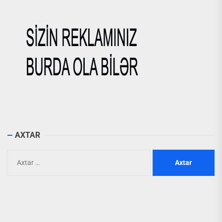
AXTAR
Axtarış: