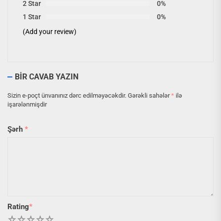
2 Star
0%
1 Star
0%
(Add your review)
BIR CAVAB YAZIN
Sizin e-poçt ünvanınız dərc edilməyəcəkdir.
Gərəkli sahələr
*
ilə
işarələnmişdir
Şərh
*
Rating
*
1
2
3
4
5