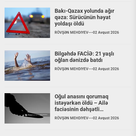
Bakı-Qazax yolunda ağır
qəza: Sürücünün həyat
yoldaşı öldü
RÖVŞƏN MEHDIYEV
02 Avqust 2026
Bilgəhdə FACİƏ: 21 yaşlı
oğlan dənizdə batdı
RÖVŞƏN MEHDIYEV
02 Avqust 2026
Oğul anasını qorumaq
istəyərkən öldü – Ailə
faciəsinin dəhşətli
TƏFƏRRÜATI
RÖVŞƏN MEHDIYEV
02 Avqust 2026