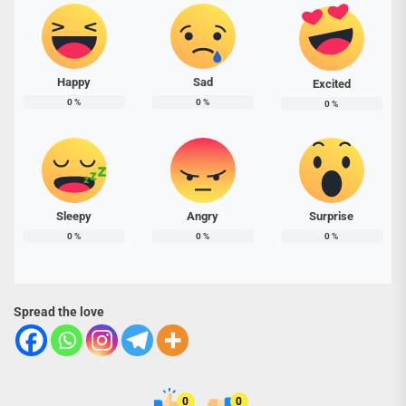
Happy
Sad
Excited
0
%
0
%
0
%
Sleepy
Angry
Surprise
0
%
0
%
0
%
Spread the love
0
0