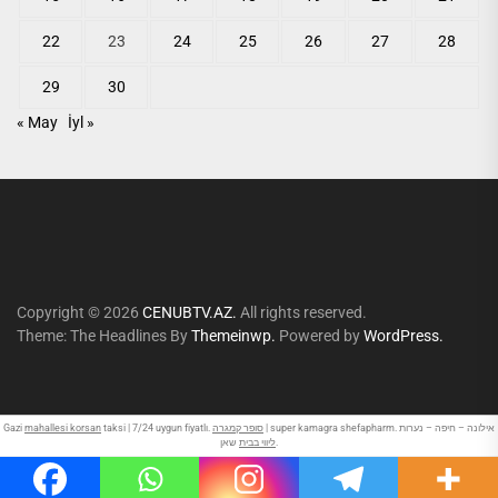
22
23
24
25
26
27
28
29
30
« May
İyl »
Copyright © 2026
CENUBTV.AZ.
All rights reserved.
Theme: The Headlines By
Themeinwp.
Powered by
WordPress.
Gazi
mahallesi korsan
taksi | 7/24 uygun fiyatlı.
סופר קמגרה
| super kamagra shefapharm. אילונה – חיפה – נערות
שאן.
ליווי בבית