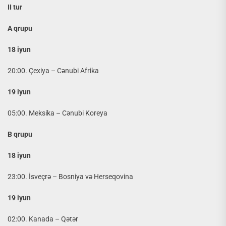
II tur
A qrupu
18 iyun
20:00. Çexiya – Cənubi Afrika
19 iyun
05:00. Meksika – Cənubi Koreya
B qrupu
18 iyun
23:00. İsveçrə – Bosniya və Herseqovina
19 iyun
02:00. Kanada – Qətər