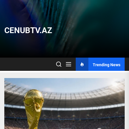
Skip
to
the
content
CENUBTV.AZ
Trending News