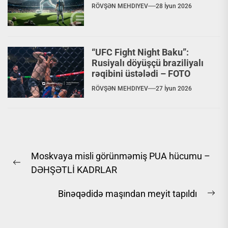
RÖVŞƏN MEHDIYEV
28 İyun 2026
“UFC Fight Night Baku”:
Rusiyalı döyüşçü braziliyalı
rəqibini üstələdi – FOTO
RÖVŞƏN MEHDIYEV
27 İyun 2026
Yazı
Moskvaya misli görünməmiş PUA hücumu –
naviqasiyası
Previous
DƏHŞƏTLİ KADRLAR
post:
Binəqədidə maşından meyit tapıldı
Ne
pos