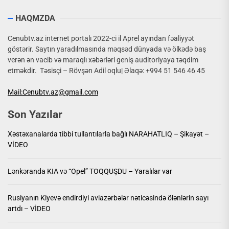
HAQMZDA
Cenubtv.az internet portalı 2022-ci il Aprel ayından fəaliyyət
göstərir. Saytın yaradılmasında məqsəd dünyada və ölkədə baş
verən ən vacib və maraqlı xəbərləri geniş auditoriyaya təqdim
etməkdir. Təsisçi – Rövşən Adil oqlu| Əlaqə: +994 51 546 46 45
Mail:Cenubtv.az@gmail.com
Son Yazılar
Xəstəxanalarda tibbi tullantılarla bağlı NARAHATLIQ – Şikayət –
VİDEO
Lənkəranda KIA və “Opel” TOQQUŞDU – Yaralılar var
Rusiyanın Kiyevə endirdiyi aviazərbələr nəticəsində ölənlərin sayı
artdı – VİDEO