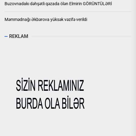
Buzovnadakı dəhşətli qəzada ölən Elmirin GÖRÜNTÜLƏRİ
Məmmədnağı Əkbərova yüksək vəzifə verildi
REKLAM