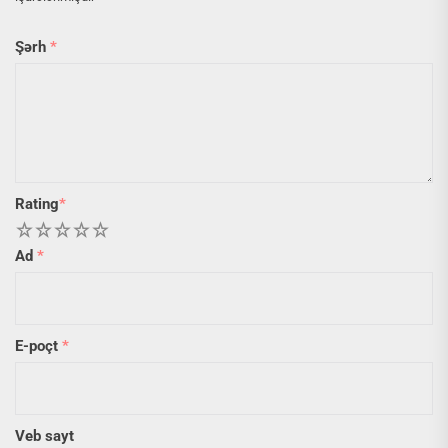
Şərh
*
Rating
*
1
2
3
4
5
Ad
*
E-poçt
*
Veb sayt