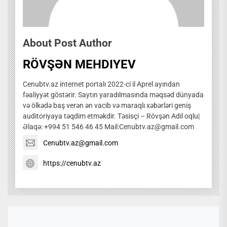
About Post Author
RÖVŞƏN MEHDIYEV
Cenubtv.az internet portalı 2022-ci il Aprel ayından
fəaliyyət göstərir. Saytın yaradılmasında məqsəd dünyada
və ölkədə baş verən ən vacib və maraqlı xəbərləri geniş
auditoriyaya təqdim etməkdir. Təsisçi – Rövşən Adil oqlu|
Əlaqə: +994 51 546 46 45 Mail:Cenubtv.az@gmail.com
Cenubtv.az@gmail.com
https://cenubtv.az