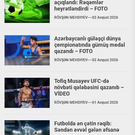
açıqlandı: Rəqəmlər
heyrətləndirdi – FOTO
RÖVŞƏN MEHDIYEV
02 Avqust 2026
Azərbaycanlı güləşçi dünya
çempionatında gümüş medal
qazandı – FOTO
RÖVŞƏN MEHDIYEV
02 Avqust 2026
Tofiq Musayev UFC-də
növbəti qələbəsini qazanıb –
VİDEO
RÖVŞƏN MEHDIYEV
01 Avqust 2026
Futbolda ən çətin rəqib:
Səndən əvvəl gələn əfsanə