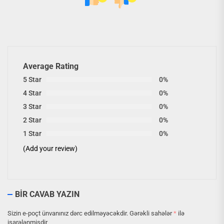
Average Rating
5 Star
0%
4 Star
0%
3 Star
0%
2 Star
0%
1 Star
0%
(Add your review)
BIR CAVAB YAZIN
Sizin e-poçt ünvanınız dərc edilməyəcəkdir.
Gərəkli sahələr
*
ilə
işarələnmişdir