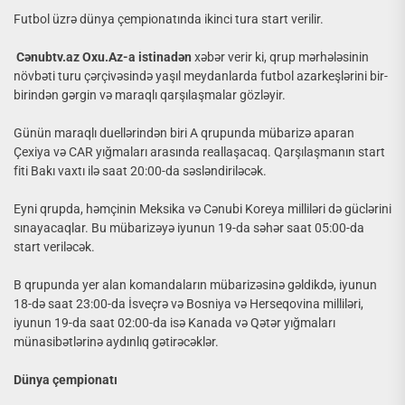
Futbol üzrə dünya çempionatında ikinci tura start verilir.
Cənubtv.az Oxu.Az-a istinadən
xəbər verir ki, qrup mərhələsinin
növbəti turu çərçivəsində yaşıl meydanlarda futbol azarkeşlərini bir-
birindən gərgin və maraqlı qarşılaşmalar gözləyir.
Günün maraqlı duellərindən biri A qrupunda mübarizə aparan
Çexiya və CAR yığmaları arasında reallaşacaq. Qarşılaşmanın start
fiti Bakı vaxtı ilə saat 20:00-da səsləndiriləcək.
Eyni qrupda, həmçinin Meksika və Cənubi Koreya milliləri də güclərini
sınayacaqlar. Bu mübarizəyə iyunun 19-da səhər saat 05:00-da
start veriləcək.
B qrupunda yer alan komandaların mübarizəsinə gəldikdə, iyunun
18-də saat 23:00-da İsveçrə və Bosniya və Herseqovina milliləri,
iyunun 19-da saat 02:00-da isə Kanada və Qətər yığmaları
münasibətlərinə aydınlıq gətirəcəklər.
Dünya çempionatı