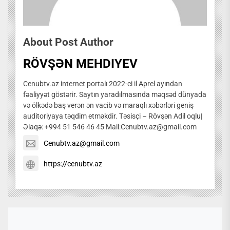
About Post Author
RÖVŞƏN MEHDIYEV
Cenubtv.az internet portalı 2022-ci il Aprel ayından
fəaliyyət göstərir. Saytın yaradılmasında məqsəd dünyada
və ölkədə baş verən ən vacib və maraqlı xəbərləri geniş
auditoriyaya təqdim etməkdir. Təsisçi – Rövşən Adil oqlu|
Əlaqə: +994 51 546 46 45 Mail:Cenubtv.az@gmail.com
Cenubtv.az@gmail.com
https://cenubtv.az