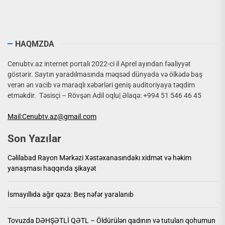
HAQMZDA
Cenubtv.az internet portalı 2022-ci il Aprel ayından fəaliyyət
göstərir. Saytın yaradılmasında məqsəd dünyada və ölkədə baş
verən ən vacib və maraqlı xəbərləri geniş auditoriyaya təqdim
etməkdir. Təsisçi – Rövşən Adil oqlu| Əlaqə: +994 51 546 46 45
Mail:Cenubtv.az@gmail.com
Son Yazılar
Cəlilabad Rayon Mərkəzi Xəstəxanasındakı xidmət və həkim
yanaşması haqqında şikayət
İsmayıllıda ağır qəza: Beş nəfər yaralanıb
Tovuzda DƏHŞƏTLİ QƏTL – Öldürülən qadının və tutulan qohumun