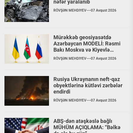
nəfər yaralanıb
RÖVŞƏN MEHDIYEV
07 Avqust 2026
Mürəkkəb geosiyasətdə
Azərbaycan MODELİ: Rəsmi
Bakı Moskva və Kiyevlə
paralel dialoq aparır
RÖVŞƏN MEHDIYEV
07 Avqust 2026
Rusiya Ukraynanın neft-qaz
obyektlərinə kütləvi zərbələr
endirdi
RÖVŞƏN MEHDIYEV
07 Avqust 2026
ABŞ-dən atəşkəslə bağlı
MÜHÜM AÇIQLAMA: “Bəlkə