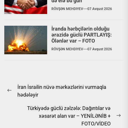
də elə bu gün”
RÖVŞƏN MEHDIYEV
07 Avqust 2026
İranda hərbçilərin olduğu
ərazidə güclü PARTLAYIŞ:
Ölənlər var – FOTO
RÖVŞƏN MEHDIYEV
07 Avqust 2026
Yazı
İran İsrailin nüvə mərkəzlərini vurmaqla
naviqasiyası
Previous
hədələyir
post:
Türkiyədə güclü zəlzələ: Dağıntılar və
xəsarət alan var – YENİLƏNİB +
Ne
FOTO/VİDEO
pos