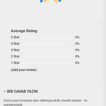
Average Rating
5 Star
0%
4 Star
0%
3 Star
0%
2 Star
0%
1 Star
0%
(Add your review)
BIR CAVAB YAZIN
Sizin e-poçt ünvanınız dərc edilməyəcəkdir.
Gərəkli sahələr
*
ilə
işarələnmişdir