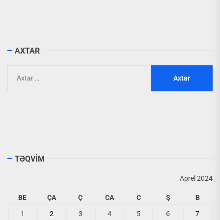
AXTAR
Axtarış:
TƏQVİM
Aprel 2024
BE
ÇA
Ç
CA
C
Ş
B
1
2
3
4
5
6
7