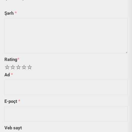
Şərh
*
Rating
*
1
2
3
4
5
Ad
*
E-poçt
*
Veb sayt