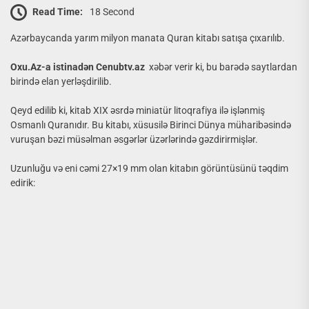
Read Time:
18 Second
Azərbaycanda yarım milyon manata Quran kitabı satışa çıxarılıb.
Oxu.Az-a istinadən Cenubtv.az
xəbər verir ki, bu barədə saytlardan
birində elan yerləşdirilib.
Qeyd edilib ki, kitab XIX əsrdə miniatür litoqrafiya ilə işlənmiş
Osmanlı Quranıdır. Bu kitabı, xüsusilə Birinci Dünya müharibəsində
vuruşan bəzi müsəlman əsgərlər üzərlərində gəzdirirmişlər.
Uzunluğu və eni cəmi 27×19 mm olan kitabın görüntüsünü təqdim
edirik: