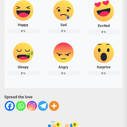
Happy
Sad
Excited
0
%
0
%
0
%
Sleepy
Angry
Surprise
0
%
0
%
0
%
Spread the love
0
0