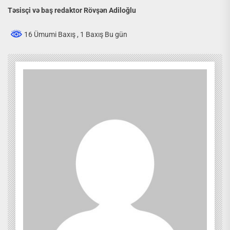
T
ə
sisçi v
ə
baş redaktor Rövşən Adiloğlu
16 Ümumi Baxış
, 1 Baxış Bu gün