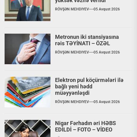
yüksək vəzifə verildi
RÖVŞƏN MEHDIYEV
05 Avqust 2026
Metronun iki stansiyasına
rəis TƏYİNATI – ÖZƏL
RÖVŞƏN MEHDIYEV
05 Avqust 2026
Elektron pul köçürmələri ilə
bağlı yeni hədd
müəyyənləşdi
RÖVŞƏN MEHDIYEV
05 Avqust 2026
Nigar Fərhadın əri HƏBS
EDİLDİ – FOTO – VİDEO