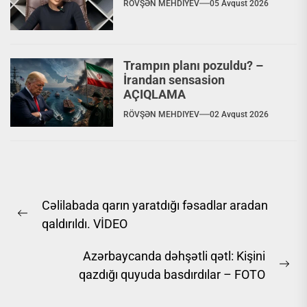
RÖVŞƏN MEHDIYEV
05 Avqust 2026
Trampın planı pozuldu? –
İrandan sensasion
AÇIQLAMA
RÖVŞƏN MEHDIYEV
02 Avqust 2026
Yazı
Cəlilabada qarın yaratdığı fəsadlar aradan
naviqasiyası
Previous
qaldırıldı. VİDEO
post:
Azərbaycanda dəhşətli qətl: Kişini
Ne
qazdığı quyuda basdırdılar – FOTO
pos