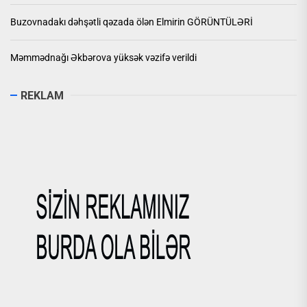
Buzovnadakı dəhşətli qəzada ölən Elmirin GÖRÜNTÜLƏRİ
Məmmədnağı Əkbərova yüksək vəzifə verildi
REKLAM