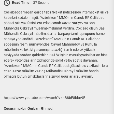
Read Time:
37 Second
Cəlilabadda Yağan qarda təbii fəlakət nəticəsində internet xətləri və
kabelləri zədələnmişdi. “Aztelekom” MMC-nin Cənub RF Cəlilabad
şöbəsi rəis vəzifəsini icra edən cənab Xəzər Nuriyev və Baş
Mühəndis Cəbrayıl müəllimə məlumat verdim. Çox sağ olsun Baş
Mühəndis Cəbrayıl müəllim, dərhal bərpaçı-təmir qurupunu həmən
sahəyə yönləndirdi. “Aztelekom” MMC- nin Cənub RF Cəlilabad
şöbəsinin rəsmi nümayəndəsi Cavad Mahmudov və Ruhulla
müəllimin kollektivi yaranmış nasazlığı təmir edərək yüksək
səviyyədə aradan qaldırdılar. Bəli öz işinin məsuliyyətini hər an hiss
edərək vətəndaşların xidmətində şərəf və ləyaqətlə dayanan,
“Aztelekom” MMC-nin Cənub RF Cəlilabad şöbəsi rəis vəzifəsini icra
edən Xəzər müəllim və Baş Mühəndis Cəbrayıl müəllim başda
olmaqla bütün əməkdaşlarına zirvəli uğurlar arzulayıram.
https://www.youtube.com/watch?v=hB8bE8bbn9E
Xüsusi
müxbir
Qurban
Ə
hməd.