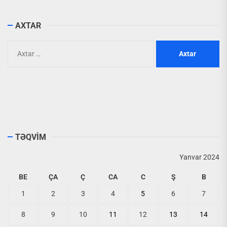
AXTAR
Axtarış:
TƏQVİM
Yanvar 2024
BE
ÇA
Ç
CA
C
Ş
B
1
2
3
4
5
6
7
8
9
10
11
12
13
14