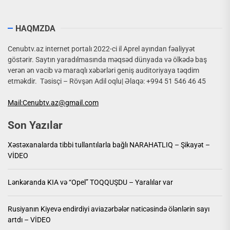
HAQMZDA
Cenubtv.az internet portalı 2022-ci il Aprel ayından fəaliyyət
göstərir. Saytın yaradılmasında məqsəd dünyada və ölkədə baş
verən ən vacib və maraqlı xəbərləri geniş auditoriyaya təqdim
etməkdir. Təsisçi – Rövşən Adil oqlu| Əlaqə: +994 51 546 46 45
Mail:Cenubtv.az@gmail.com
Son Yazılar
Xəstəxanalarda tibbi tullantılarla bağlı NARAHATLIQ – Şikayət –
VİDEO
Lənkəranda KIA və “Opel” TOQQUŞDU – Yaralılar var
Rusiyanın Kiyevə endirdiyi aviazərbələr nəticəsində ölənlərin sayı
artdı – VİDEO