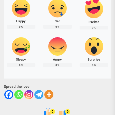
Happy
Sad
Excited
0
%
0
%
0
%
Sleepy
Angry
Surprise
0
%
0
%
0
%
Spread the love
0
0