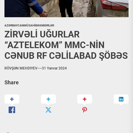
AZƏRBAYCAN
MÜSAHİBƏ
XƏBƏRLƏR
ZİRVƏLİ UĞURLAR
“AZTELEKOM” MMC-NİN
CƏNUB RF CƏLİLABAD ŞÖBƏS
RÖVŞƏN MEHDIYEV
31 Yanvar 2024
Share