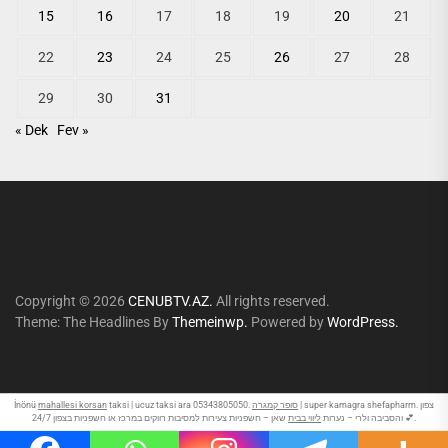
15
16
17
18
19
20
21
22
23
24
25
26
27
28
29
30
31
« Dek
Fev »
Copyright © 2026
CENUBTV.AZ.
All rights reserved.
Theme: The Headlines By
Themeinwp.
Powered by
WordPress.
İnönü
mahallesi korsan
taksi | ucuz taksi ara 05343805050.
סופר קמגרה
| super kamagra shefapharm. צפון
שאן – חשפניות צעירות למסיבות רווקים במרכז או חשפניות בצפון 24/7 💕.
והסביבה ולרי – נערות
ליווי בבית