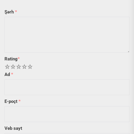
Şərh
*
Rating
*
1
2
3
4
5
Ad
*
E-poçt
*
Veb sayt