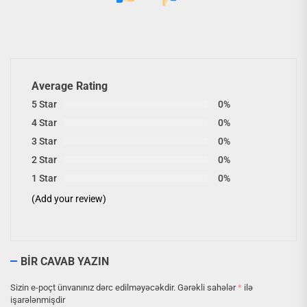
Average Rating
5 Star
0%
4 Star
0%
3 Star
0%
2 Star
0%
1 Star
0%
(Add your review)
BIR CAVAB YAZIN
Sizin e-poçt ünvanınız dərc edilməyəcəkdir.
Gərəkli sahələr
*
ilə
işarələnmişdir