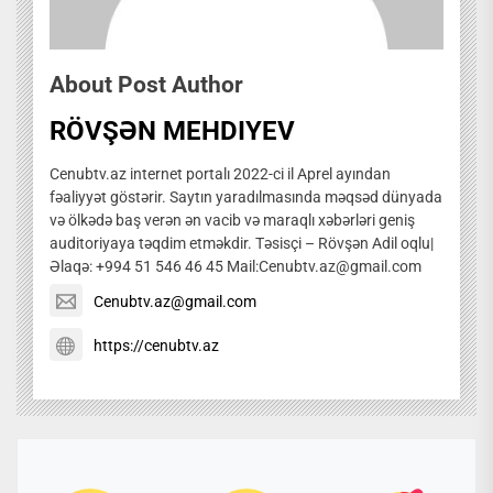
About Post Author
RÖVŞƏN MEHDIYEV
Cenubtv.az internet portalı 2022-ci il Aprel ayından
fəaliyyət göstərir. Saytın yaradılmasında məqsəd dünyada
və ölkədə baş verən ən vacib və maraqlı xəbərləri geniş
auditoriyaya təqdim etməkdir. Təsisçi – Rövşən Adil oqlu|
Əlaqə: +994 51 546 46 45 Mail:Cenubtv.az@gmail.com
Cenubtv.az@gmail.com
https://cenubtv.az