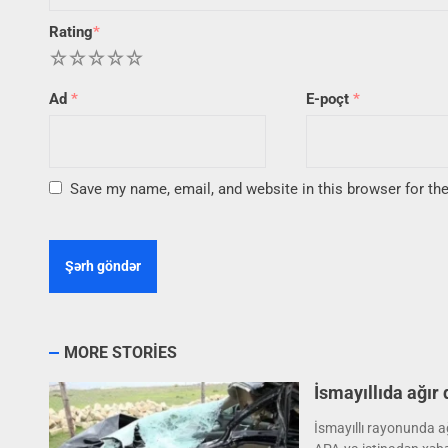
Rating
*
1
2
3
4
5
Ad
*
E-poçt
*
Save my name, email, and website in this browser for th
MORE STORIES
İsmayıllıda ağır
İsmayıllı rayonunda ağ