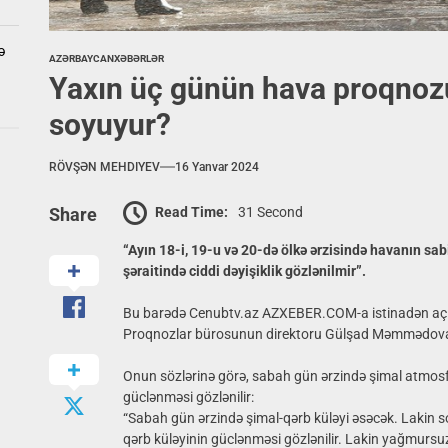
ə
AZƏRBAYCAN
XƏBƏRLƏR
Yaxın üç günün hava proqnoz
soyuyur?
RÖVŞƏN MEHDIYEV
16 Yanvar 2024
Read Time:
31 Second
Share
“Ayın 18-i, 19-u və 20-də ölkə ərzisində havanın sab
şəraitində ciddi dəyişiklik gözlənilmir”.
Bu barədə Cenubtv.az AZXEBER.COM-a istinadən açıq
Proqnozlar bürosunun direktoru Gülşad Məmmədova b
Onun sözlərinə görə, sabah gün ərzində şimal atmosfe
güclənməsi gözlənilir:
“Sabah gün ərzində şimal-qərb küləyi əsəcək. Lakin s
qərb küləyinin güclənməsi gözlənilir. Lakin yağmursuz 