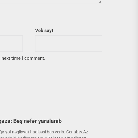
Veb sayt
e next time I comment.
 qəza: Beş nəfər yaralanıb
ır yol-nəqliyyat hadisəsi baş verib. Cenubtv.Az