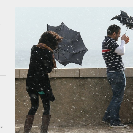
 qıza nişan mərasimi keçirildi, valideynləri polisə dəvət olundu
ıda ağır qəza: Beş nəfər yaralanıb
–
a DƏHŞƏTLİ QƏTL – Öldürülən qadının və tutulan qohumun FOTOLARI
b geosiyasətdə Azərbaycan MODELİ: Rəsmi Bakı Moskva və Kiyevlə para
Ukraynanın neft-qaz obyektlərinə kütləvi zərbələr endirdi
 qıza nişan mərasimi keçirildi, valideynləri polisə dəvət olundu
lər