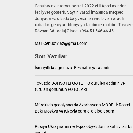
17 yaşlı
Cenubtv.az internet portalı 2022-ci il Aprel ayından
fəaliyyət göstərir. Saytın yaradılmasında məqsəd
dünyada və ölkədə baş verən ən vacib və maraqlı
İsmayıll
xəbərləri geniş auditoriyaya təqdim etməkdir. Təsisçi 
Rövşən Adil oqlu| Əlaqə: +994 51 546 46 45
Tovuzd
Mail:Cenubtv.az@gmail.com
Mürəkkə
Son Yazılar
Rusiya 
İsmayıllıda ağır qəza: Beş nəfər yaralanıb
17 yaşlı
Tovuzda DƏHŞƏTLİ QƏTL – Öldürülən qadının və
tutulan qohumun FOTOLARI
Mürəkkəb geosiyasətdə Azərbaycan MODELİ: Rəsmi
Bakı Moskva və Kiyevlə paralel dialoq aparır
Rusiya Ukraynanın neft-qaz obyektlərinə kütləvi zərbə
endirdi