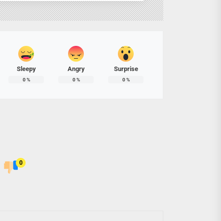
Sleepy
Angry
Surprise
0
%
0
%
0
%
0