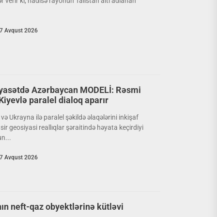
 verir ki, hadisə rayonun Talıstan altı adlanan
7 Avqust 2026
yasətdə Azərbaycan MODELİ: Rəsmi
iyevlə paralel dialoq aparır
ə Ukrayna ilə paralel şəkildə əlaqələrini inkişaf
ir geosiyasi reallıqlar şəraitində həyata keçirdiyi
n...
7 Avqust 2026
n neft-qaz obyektlərinə kütləvi