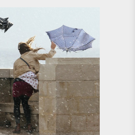
lel dialoq aparır