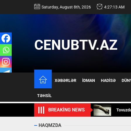
Skip
Saturday, August 8th, 2026
4:27:14 AM
to
the
content
CENUBTV.AZ
17 yaşlı
XƏBƏRLƏR
İDMAN
HADİSƏ
DÜN
İsmayıll
TƏHSİL
Tovuzd
BREAKING NEWS
Mürəkkə
Rusiya 
HAQMZDA