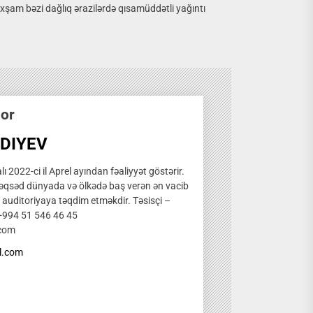
xşam bəzi dağlıq ərazilərdə qısamüddətli yağıntı
hor
DIYEV
ı 2022-ci il Aprel ayından fəaliyyət göstərir.
qsəd dünyada və ölkədə baş verən ən vacib
̧ auditoriyaya təqdim etməkdir. Təsisçi –
 +994 51 546 46 45
.com
l.com