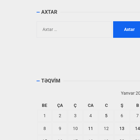
AXTAR
Axtarış:
TƏQVİM
Yanvar 2
BE
ÇA
Ç
CA
C
Ş
B
1
2
3
4
5
6
7
8
9
10
11
12
13
14