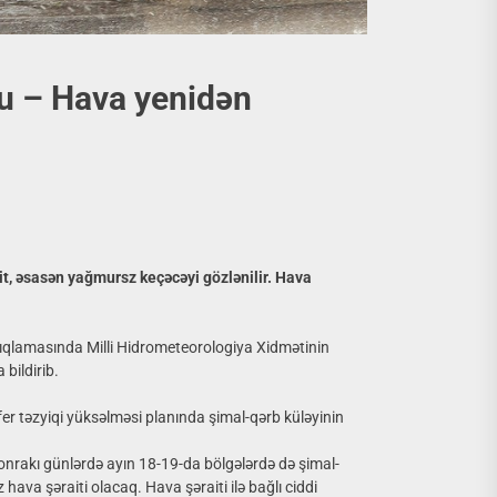
u – Hava yenidən
it, əsasən yağmursz keçəcəyi gözlənilir. Hava
lamasında Milli Hidrometeorologiya Xidmətinin
ildirib.
r təzyiqi yüksəlməsi planında şimal-qərb küləyinin
onrakı günlərdə ayın 18-19-da bölgələrdə də şimal-
hava şəraiti olacaq. Hava şəraiti ilə bağlı ciddi