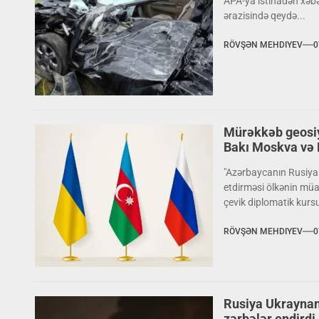
APA-ya istinadən xəbər
ərazisində qeydə...
RÖVŞƏN MEHDIYEV
0
Mürəkkəb geosi
Bakı Moskva və K
"Azərbaycanın Rusiya v
etdirməsi ölkənin müas
çevik diplomatik kursu
RÖVŞƏN MEHDIYEV
0
Rusiya Ukraynanı
zərbələr endirdi