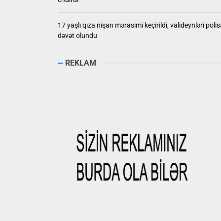
17 yaşlı qıza nişan mərasimi keçirildi, valideynləri polis
dəvət olundu
REKLAM