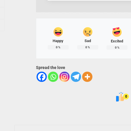
Happy
Sad
Excited
0
%
0
%
0
%
Spread the love
0