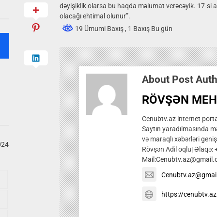
dəyişiklik olarsa bu haqda məlumat verəcəyik. 17-si a
olacağı ehtimal olunur”.
19 Ümumi Baxış
, 1 Baxış Bu gün
About Post Aut
RÖVŞƏN MEH
Cenubtv.az internet portal
Saytın yaradılmasında mə
və maraqlı xəbərləri genis
024
Rövşən Adil oqlu| Əlaqə:
Mail:Cenubtv.az@gmail
Cenubtv.az@gmai
https://cenubtv.az