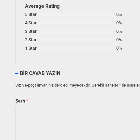
Average Rating
5 Star
0%
4 Star
0%
3 Star
0%
2 Star
0%
1 Star
0%
BIR CAVAB YAZIN
Sizin e-poçt ünvanınız dərc edilməyəcəkdir.
Gərəkli sahələr
*
ilə işarələ
Şərh
*