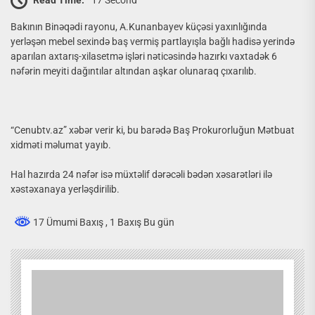
Bakının Binəqədi rayonu, A.Kunanbayev küçəsi yaxınlığında
yerləşən mebel sexində baş vermiş partlayışla bağlı hadisə yerində
aparılan axtarış-xilasetmə işləri nəticəsində hazırkı vaxtadək 6
nəfərin meyiti dağıntılar altından aşkar olunaraq çıxarılıb.
“Cenubtv.az” xəbər verir ki, bu barədə Baş Prokurorluğun Mətbuat
xidməti məlumat yayıb.
Hal hazırda 24 nəfər isə müxtəlif dərəcəli bədən xəsarətləri ilə
xəstəxanaya yerləşdirilib.
17 Ümumi Baxış
, 1 Baxış Bu gün