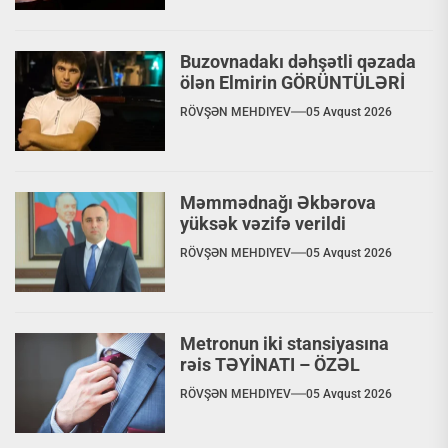
Buzovnadakı dəhşətli qəzada
ölən Elmirin GÖRÜNTÜLƏRİ
RÖVŞƏN MEHDIYEV
05 Avqust 2026
Məmmədnağı Əkbərova
yüksək vəzifə verildi
RÖVŞƏN MEHDIYEV
05 Avqust 2026
Metronun iki stansiyasına
rəis TƏYİNATI – ÖZƏL
RÖVŞƏN MEHDIYEV
05 Avqust 2026