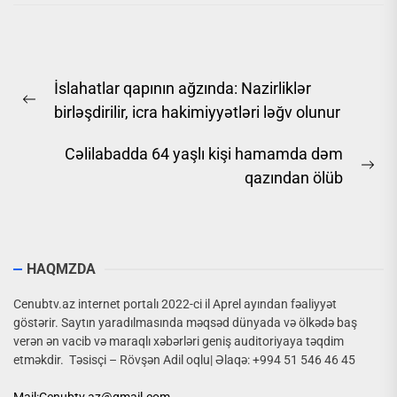
Yazı
İslahatlar qapının ağzında: Nazirliklər
naviqasiyası
Previous
birləşdirilir, icra hakimiyyətləri ləğv olunur
post:
Cəlilabadda 64 yaşlı kişi hamamda dəm
Ne
qazından ölüb
pos
HAQMZDA
Cenubtv.az internet portalı 2022-ci il Aprel ayından fəaliyyət
göstərir. Saytın yaradılmasında məqsəd dünyada və ölkədə baş
verən ən vacib və maraqlı xəbərləri geniş auditoriyaya təqdim
etməkdir. Təsisçi – Rövşən Adil oqlu| Əlaqə: +994 51 546 46 45