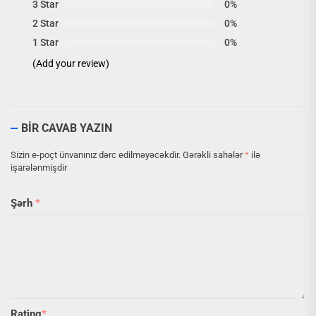
3 Star
0%
2 Star
0%
1 Star
0%
(Add your review)
BIR CAVAB YAZIN
Sizin e-poçt ünvanınız dərc edilməyəcəkdir.
Gərəkli sahələr
*
ilə
işarələnmişdir
Şərh
*
Rating
*