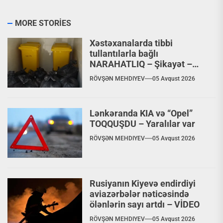
MORE STORIES
Xəstəxanalarda tibbi
tullantılarla bağlı
NARAHATLIQ – Şikayət –
VİDEO
RÖVŞƏN MEHDIYEV
05 Avqust 2026
Lənkəranda KIA və “Opel”
TOQQUŞDU – Yaralılar var
RÖVŞƏN MEHDIYEV
05 Avqust 2026
Rusiyanın Kiyevə endirdiyi
aviazərbələr nəticəsində
ölənlərin sayı artdı – VİDEO
RÖVŞƏN MEHDIYEV
05 Avqust 2026