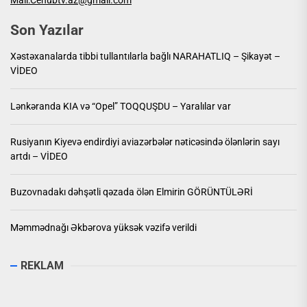
Mail:Cenubtv.az@gmail.com
Son Yazılar
Xəstəxanalarda tibbi tullantılarla bağlı NARAHATLIQ – Şikayət –
VİDEO
Lənkəranda KIA və “Opel” TOQQUŞDU – Yaralılar var
Rusiyanın Kiyevə endirdiyi aviazərbələr nəticəsində ölənlərin sayı
artdı – VİDEO
Buzovnadakı dəhşətli qəzada ölən Elmirin GÖRÜNTÜLƏRİ
Məmmədnağı Əkbərova yüksək vəzifə verildi
REKLAM