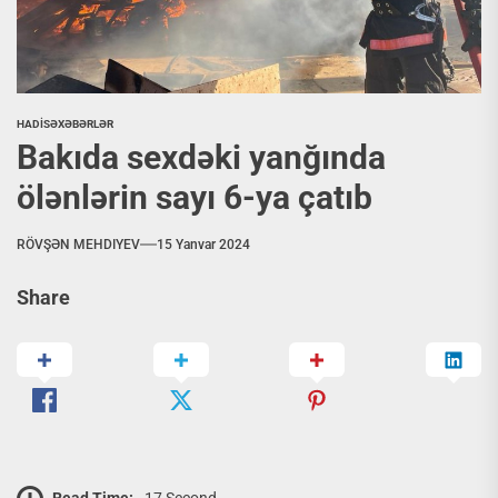
HADİSƏ
XƏBƏRLƏR
Bakıda sexdəki yanğında
ölənlərin sayı 6-ya çatıb
RÖVŞƏN MEHDIYEV
15 Yanvar 2024
Share
Read Time:
17 Second