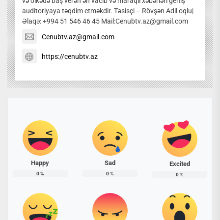
və ölkədə baş verən ən vacib və maraqlı xəbərləri geniş
auditoriyaya təqdim etməkdir. Təsisçi – Rövşən Adil oqlu|
Əlaqə: +994 51 546 46 45 Mail:Cenubtv.az@gmail.com
Cenubtv.az@gmail.com
https://cenubtv.az
Happy
Sad
Excited
0
%
0
%
0
%