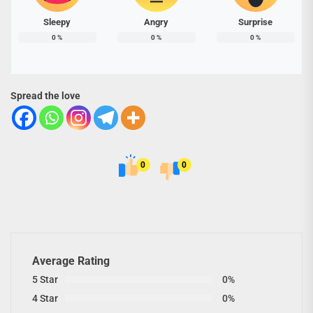
Sleepy
Angry
Surprise
0
%
0
%
0
%
Spread the love
0
0
Average Rating
5 Star
0%
4 Star
0%