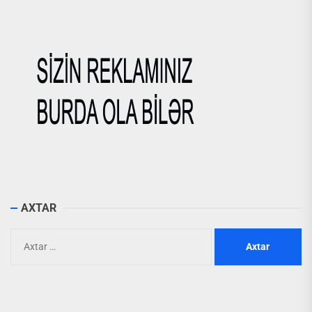
AXTAR
Axtarış: