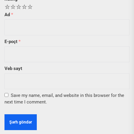
1
2
3
4
5
Ad
*
E-poçt
*
Veb sayt
Save my name, email, and website in this browser for the
next time I comment.