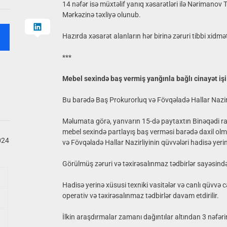
14 nəfər isə müxtəlif yanıq xəsarətləri ilə Nərimanov
Mərkəzinə təxliyə olunub.
Hazırda xəsarət alanların hər birinə zəruri tibbi xidmə
***
Mebel sexində baş vermiş yanğınla bağlı cinayət işi
Bu barədə Baş Prokurorluq və Fövqəladə Hallar Nazirl
Məlumata görə, yanvarın 15-də paytaxtın Binəqədi r
mebel sexində partlayış baş verməsi barədə daxil o
024
və Fövqəladə Hallar Nazirliyinin qüvvələri hadisə yeri
Görülmüş zəruri və təxirəsalınmaz tədbirlər sayəsind
Hadisə yerinə xüsusi texniki vasitələr və canlı qüvvə
operativ və təxirəsalınmaz tədbirlər davam etdirilir.
İlkin araşdırmalar zamanı dağıntılar altından 3 nəfər