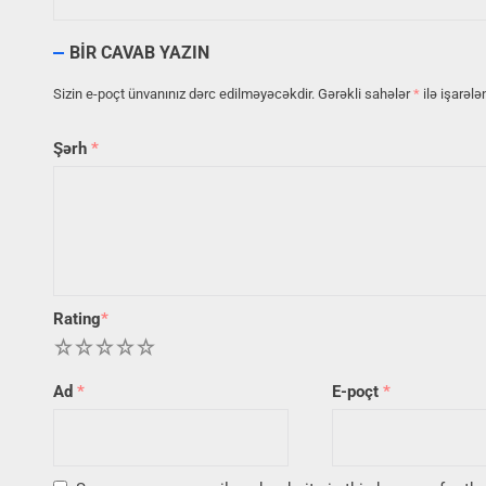
BIR CAVAB YAZIN
Sizin e-poçt ünvanınız dərc edilməyəcəkdir.
Gərəkli sahələr
*
ilə işarələ
Şərh
*
Rating
*
1
2
3
4
5
Ad
*
E-poçt
*