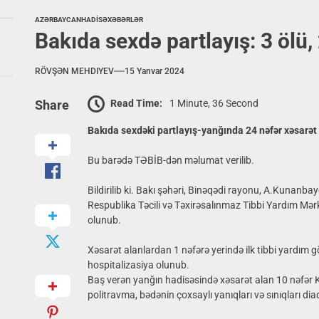
AZƏRBAYCAN
HADİSƏ
XƏBƏRLƏR
Bakıda sexdə partlayış: 3 ölü,
RÖVŞƏN MEHDIYEV
15 Yanvar 2024
Read Time:
1 Minute, 36 Second
Share
Bakıda sexdəki partlayış-yanğında 24 nəfər xəsarət 
Bu barədə TƏBİB-dən məlumat verilib.
Bildirilib ki. Bakı şəhəri, Binəqədi rayonu, A.Kunanba
Respublika Təcili və Təxirəsalınmaz Tibbi Yardım Mərk
olunub.
Xəsarət alanlardan 1 nəfərə yerində ilk tibbi yardım gö
hospitalizasiya olunub.
Baş verən yanğın hadisəsində xəsarət alan 10 nəfər Kl
politravma, bədənin çoxsaylı yanıqları və sınıqları diaq