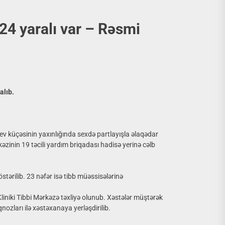
 24 yaralı var – Rəsmi
alıb.
yev küçəsinin yaxınlığında sexdə partlayışla əlaqədar
əzinin 19 təcili yardım briqadası hadisə yerinə cəlb
stərilib. 23 nəfər isə tibb müəssisələrinə
iniki Tibbi Mərkəzə təxliyə olunub. Xəstələr müştərək
nozları ilə xəstəxanaya yerləşdirilib.