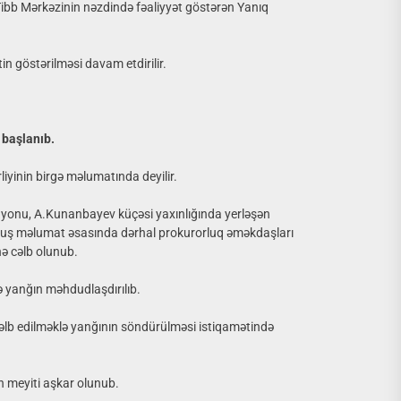
 Tibb Mərkəzinin nəzdində fəaliyyət göstərən Yanıq
tin göstərilməsi davam etdirilir.
 başlanıb.
iyinin birgə məlumatında deyilir.
ayonu, A.Kunanbayev küçəsi yaxınlığında yerləşən
lmuş məlumat əsasında dərhal prokurorluq əməkdaşları
nə cəlb olunub.
ə yanğın məhdudlaşdırılıb.
 cəlb edilməklə yanğının söndürülməsi istiqamətində
in meyiti aşkar olunub.