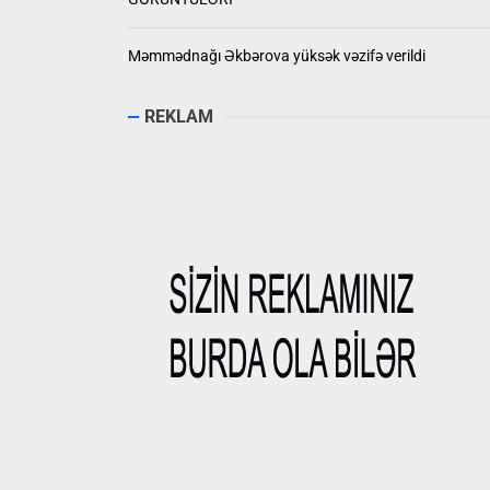
Məmmədnağı Əkbərova yüksək vəzifə verildi
REKLAM