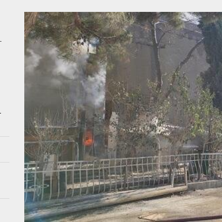
ağı Əkbərova yüksək vəzifə verildi
nalarda tibbi tullantılarla bağlı NARAHATLIQ – Şikayət – VİDEO
–
nda KIA və “Opel” TOQQUŞDU – Yaralılar var
n Kiyevə endirdiyi aviazərbələr nəticəsində ölənlərin sayı artdı – VİDEO
dakı dəhşətli qəzada ölən Elmirin GÖRÜNTÜLƏRİ
–
ağı Əkbərova yüksək vəzifə verildi