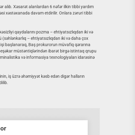
r alıb. Xəsarət alanlardan 6 nəfər ilkin tibbi yardım
əsi xəstəxanada davam etdirilir. Onlara zəruri tibbi
əsizliyi qaydalarını pozma – ehtiyatsızlıqdan iki və
səhlənkarlıq – ehtiyatsızlıqdan iki və daha çox
 işi başlanaraq, Baş prokurorun müvafiq qərarına
peşəkar müstəntiqlərindən ibarət birgə istintaq qrupu
iminalistika və informasiya texnologiyaları idarəsinə
nin, iş üzrə əhəmiyyət kəsb edən digər halların
ilib.
hor