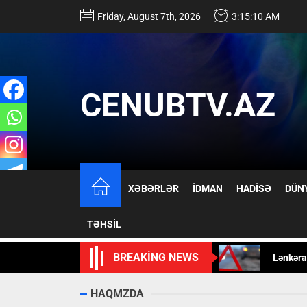
Skip
Friday, August 7th, 2026
3:15:12 AM
to
the
content
CENUBTV.AZ
Məmmədn
XƏBƏRLƏR
İDMAN
HADİSƏ
DÜN
Xəstəxa
TƏHSİL
Lənkəra
BREAKING NEWS
Rusiyanı
Buzovna
HAQMZDA