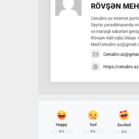
RÖVŞƏN MEH
Cenubtv.az internet portal
Saytın yaradılmasında mə
və maraqlı xəbərləri genis
Rövşən Adil oqlu| Əlaqə:
Mail:Cenubtv.az@gmail
Cenubtv.az@gmai
https://cenubtv.az
Happy
Sad
Excited
0
%
0
%
0
%