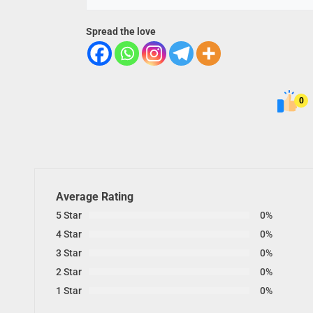
Spread the love
0
Average Rating
5 Star
0%
4 Star
0%
3 Star
0%
2 Star
0%
1 Star
0%