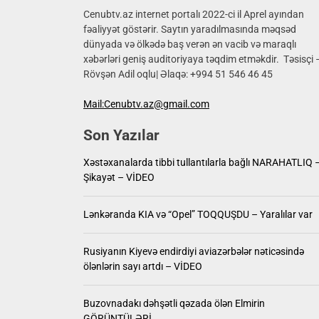
Məmmədn
Cenubtv.az internet portalı 2022-ci il Aprel ayından
fəaliyyət göstərir. Saytın yaradılmasında məqsəd
dünyada və ölkədə baş verən ən vacib və maraqlı
Xəstəxa
xəbərləri geniş auditoriyaya təqdim etməkdir. Təsisçi 
Rövşən Adil oqlu| Əlaqə: +994 51 546 46 45
Lənkəra
Mail:Cenubtv.az@gmail.com
Rusiyanı
Son Yazılar
Buzovna
Xəstəxanalarda tibbi tullantılarla bağlı NARAHATLIQ 
Məmmədn
Şikayət – VİDEO
Lənkəranda KIA və “Opel” TOQQUŞDU – Yaralılar var
Rusiyanın Kiyevə endirdiyi aviazərbələr nəticəsində
ölənlərin sayı artdı – VİDEO
Buzovnadakı dəhşətli qəzada ölən Elmirin
GÖRÜNTÜLƏRİ