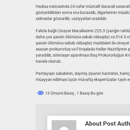
Hadisə nəticəsində 24 nəfər müxtəlif dərəcəli xəsarətlə
göstərildikdən sonra evə buraxılıb, digərlərinin müalic
xidmətlər göstərilib, vəziyyətləri stabildir.
Faktla bağlı Cinayət Məcəlləsinin 225.3 (yanğın təhlük
daha çox şəxsin ölümünə səbəb olduqda) və 314.3-cü (
şəxsin ölümünə səbəb olduqda) maddələri ilə cinayət
əsasən prokurorluq və Fövqəladə Hallar Nazirliyinin 
yaradılıb, istintaqın aparılması Baş Prokurorluğun Kr
həvalə olunub.
Partlayışın səbəbinin, dəymiş ziyanın həcminin, həmçi
müəyyən edilməsi üçün müvafiq ekspertizalar təyin ed
13 Ümumi Baxış
, 1 Baxış Bu gün
About Post Aut