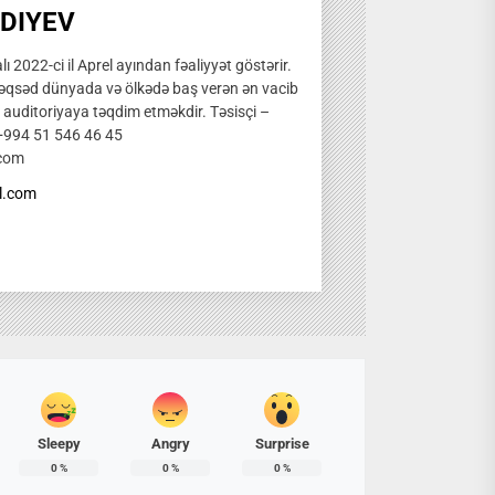
DIYEV
ı 2022-ci il Aprel ayından fəaliyyət göstərir.
qsəd dünyada və ölkədə baş verən ən vacib
̧ auditoriyaya təqdim etməkdir. Təsisçi –
 +994 51 546 46 45
.com
l.com
Sleepy
Angry
Surprise
0
%
0
%
0
%