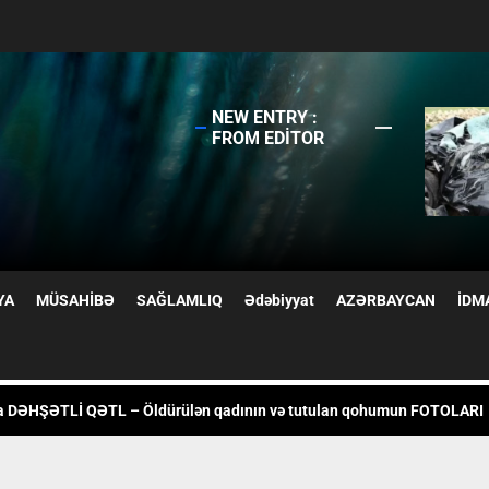
NEW ENTRY :
FROM EDITOR
 qıza nişan mərasimi keçirildi, valideynləri polisə dəvət olundu
YA
MÜSAHİBƏ
SAĞLAMLIQ
Ədəbiyyat
AZƏRBAYCAN
İDM
ıda ağır qəza: Beş nəfər yaralanıb
a DƏHŞƏTLİ QƏTL – Öldürülən qadının və tutulan qohumun FOTOLARI
b geosiyasətdə Azərbaycan MODELİ: Rəsmi Bakı Moskva və Kiyevlə para
Ukraynanın neft-qaz obyektlərinə kütləvi zərbələr endirdi