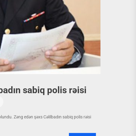
undu. Zəng edən şəxs Cəlilbadın sabiq polis rəisi