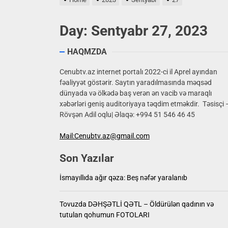
17 yaşlı
Day:
Sentyabr 27, 2023
İsmayıll
HAQMZDA
Tovuzd
Cenubtv.az internet portalı 2022-ci il Aprel ayından
fəaliyyət göstərir. Saytın yaradılmasında məqsəd
Mürəkkə
dünyada və ölkədə baş verən ən vacib və maraqlı
xəbərləri geniş auditoriyaya təqdim etməkdir. Təsisçi 
Rusiya 
Rövşən Adil oqlu| Əlaqə: +994 51 546 46 45
17 yaşlı
Mail:Cenubtv.az@gmail.com
Son Yazılar
İsmayıllıda ağır qəza: Beş nəfər yaralanıb
Tovuzda DƏHŞƏTLİ QƏTL – Öldürülən qadının və
tutulan qohumun FOTOLARI