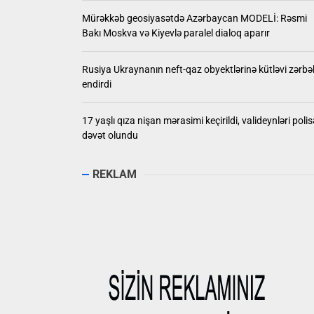
Mürəkkəb geosiyasətdə Azərbaycan MODELİ: Rəsmi
Bakı Moskva və Kiyevlə paralel dialoq aparır
Rusiya Ukraynanın neft-qaz obyektlərinə kütləvi zərbə
endirdi
17 yaşlı qıza nişan mərasimi keçirildi, valideynləri polis
dəvət olundu
REKLAM