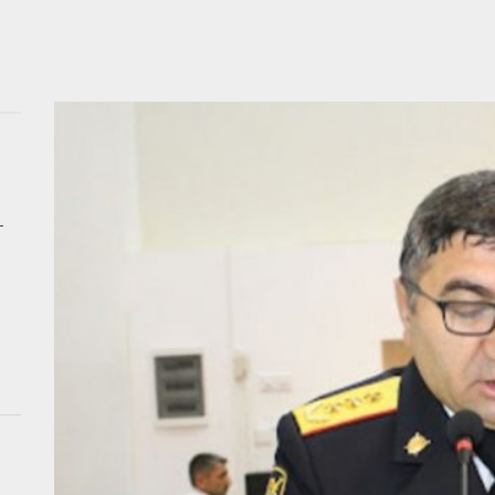
 qıza nişan mərasimi keçirildi, valideynləri polisə dəvət olundu
ıda ağır qəza: Beş nəfər yaralanıb
a DƏHŞƏTLİ QƏTL – Öldürülən qadının və tutulan qohumun FOTOLARI
b geosiyasətdə Azərbaycan MODELİ: Rəsmi Bakı Moskva və Kiyevlə para
–
Ukraynanın neft-qaz obyektlərinə kütləvi zərbələr endirdi
 qıza nişan mərasimi keçirildi, valideynləri polisə dəvət olundu