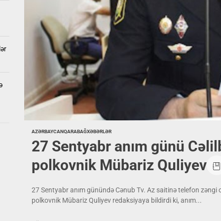
lər
ə
AZƏRBAYCAN
QARABAĞ
XƏBƏRLƏR
27 Sentyabr anım günü Cəlilbadın sabiq polis rəisi
polkovnik Mübariz Quliyev
27 Sentyabr anım günündə Cənub Tv. Az saitinə telefon zəngi ol
polkovnik Mübariz Quliyev redaksiyaya bildirdi ki, anım...