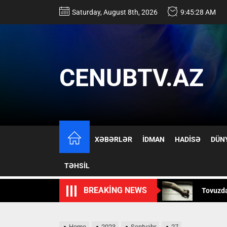
Skip
Saturday, August 8th, 2026
9:45:28 AM
to
the
content
CENUBTV.AZ
17 yaşlı
XƏBƏRLƏR
İDMAN
HADİSƏ
DÜN
İsmayıll
TƏHSİL
Tovuzd
BREAKING NEWS
Mürəkkə
Rusiya 
Home
2023
Sentyabr
27