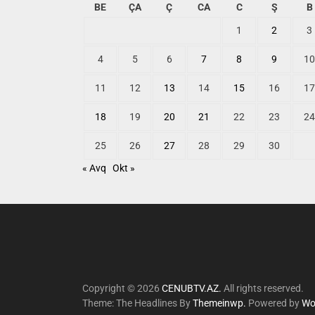
BE
ÇA
Ç
CA
C
Ş
B
1
2
3
4
5
6
7
8
9
10
11
12
13
14
15
16
17
18
19
20
21
22
23
24
25
26
27
28
29
30
« Avq
Okt »
Copyright © 2026
CENUBTV.AZ.
All rights reserved.
Theme: The Headlines By
Themeinwp.
Powered by
Wo