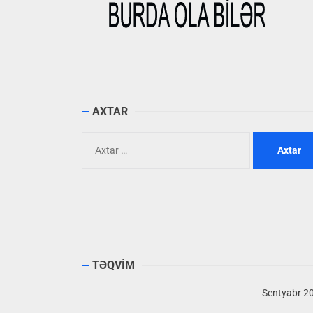
AXTAR
Axtarış:
TƏQVİM
Sentyabr 2