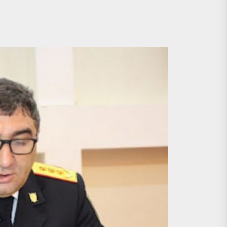
lel dialoq aparır