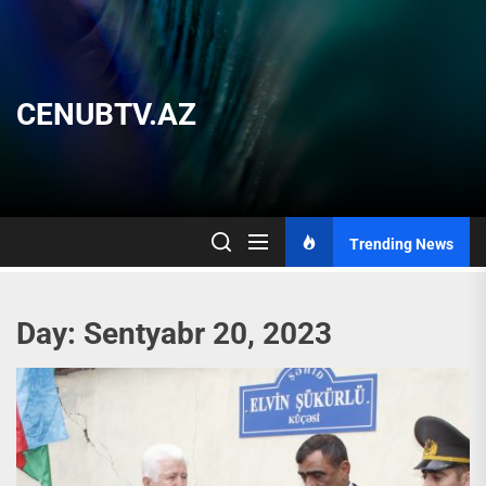
Skip
to
the
content
CENUBTV.AZ
Trending News
Day:
Sentyabr 20, 2023