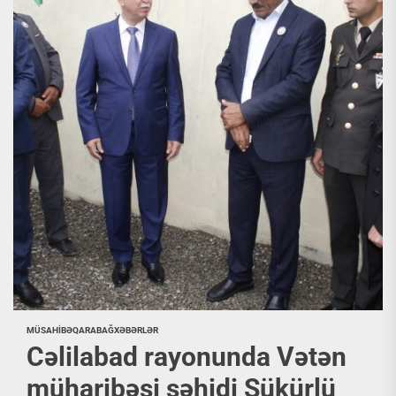
MÜSAHİBƏ
QARABAĞ
XƏBƏRLƏR
Cəlilabad rayonunda Vətən
müharibəsi şəhidi Şükürlü