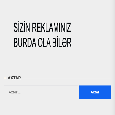
AXTAR
Axtarış: