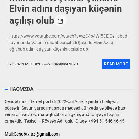
Elvin adını daşıyan küçənin
açılışı olub
https://www.youtube.com/watch?v=vzC4o4Wf5CE Cəlilabad
rayonunda Vətən müharibəsi şəhidi Şükürlü Elvin Azad
oğlunun adını daşıyan küçənin açılışı olub
READ MORE
RÖVŞƏN MEHDIYEV
20 Sentyabr 2023
HAQMZDA
Cenubtv.az internet portalı 2022-ci il Aprel ayından fəaliyyət
göstərir. Saytın yaradılmasında məqsəd dünyada və ölkədə baş
verən ən vacib və maraqlı xəbərləri geniş auditoriyaya təqdim
etməkdir. Təsisçi – Rövşən Adil oqlu| Əlaqə: +994 51 546 46 45
Mail:Cenubtv.az@gmail.com