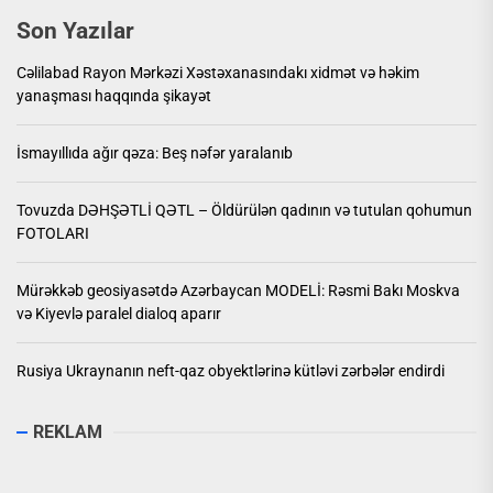
Son Yazılar
Cəlilabad Rayon Mərkəzi Xəstəxanasındakı xidmət və həkim
yanaşması haqqında şikayət
İsmayıllıda ağır qəza: Beş nəfər yaralanıb
Tovuzda DƏHŞƏTLİ QƏTL – Öldürülən qadının və tutulan qohumun
FOTOLARI
Mürəkkəb geosiyasətdə Azərbaycan MODELİ: Rəsmi Bakı Moskva
və Kiyevlə paralel dialoq aparır
Rusiya Ukraynanın neft-qaz obyektlərinə kütləvi zərbələr endirdi
REKLAM