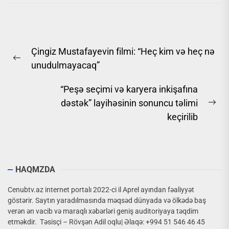
Yazı
Çingiz Mustafayevin filmi: “Heç kim və heç nə
naviqasiyası
Previous
unudulmayacaq”
post:
“Peşə seçimi və karyera inkişafına
dəstək” layihəsinin sonuncu təlimi
Ne
keçirilib
pos
HAQMZDA
Cenubtv.az internet portalı 2022-ci il Aprel ayından fəaliyyət
göstərir. Saytın yaradılmasında məqsəd dünyada və ölkədə baş
verən ən vacib və maraqlı xəbərləri geniş auditoriyaya təqdim
etməkdir. Təsisçi – Rövşən Adil oqlu| Əlaqə: +994 51 546 46 45