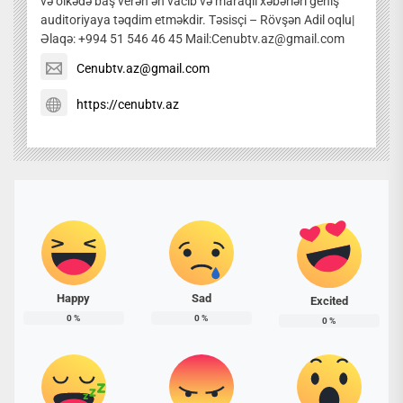
və ölkədə baş verən ən vacib və maraqlı xəbərləri geniş
auditoriyaya təqdim etməkdir. Təsisçi – Rövşən Adil oqlu|
Əlaqə: +994 51 546 46 45 Mail:Cenubtv.az@gmail.com
Cenubtv.az@gmail.com
https://cenubtv.az
Happy
Sad
Excited
0
%
0
%
0
%