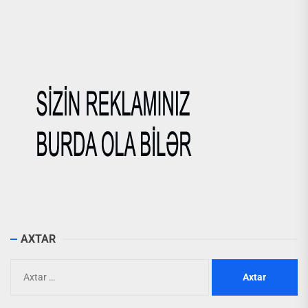
AXTAR
Axtarış: