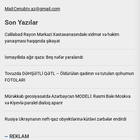
Mail:Cenubtv.az@gmail.com
Son Yazılar
Cəlilabad Rayon Mərkəzi Xəstəxanasındakı xidmət və həkim
yanaşması haqqında şikayət
İsmayıllıda ağır qəza: Beş nəfər yaralanıb
Tovuzda DƏHŞƏTLİ QƏTL – Öldürülən qadının və tutulan qohumun
FOTOLARI
Mürəkkəb geosiyasətdə Azərbaycan MODELİ: Rəsmi Bakı Moskva
və Kiyevlə paralel dialoq aparır
Rusiya Ukraynanın neft-qaz obyektlərinə kütləvi zərbələr endirdi
REKLAM