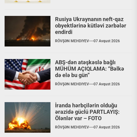
Rusiya Ukraynanın neft-qaz
obyektlərinə kütləvi zərbələr
endirdi
RÖVŞƏN MEHDIYEV
07 Avqust 2026
ABŞ-dən atəşkəslə bağlı
MÜHÜM AÇIQLAMA: “Bəlkə
də elə bu gün”
RÖVŞƏN MEHDIYEV
07 Avqust 2026
İranda hərbçilərin olduğu
ərazidə güclü PARTLAYIŞ:
Ölənlər var – FOTO
RÖVŞƏN MEHDIYEV
07 Avqust 2026