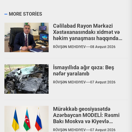
MORE STORIES
Cəlilabad Rayon Mərkəzi
Xəstəxanasındakı xidmət və
həkim yanaşması haqqında
şikayət
RÖVŞƏN MEHDIYEV
08 Avqust 2026
İsmayıllıda ağır qəza: Beş
nəfər yaralanıb
RÖVŞƏN MEHDIYEV
07 Avqust 2026
Mürəkkəb geosiyasətdə
Azərbaycan MODELİ: Rəsmi
Bakı Moskva və Kiyevlə
paralel dialoq aparır
RÖVŞƏN MEHDIYEV
07 Avqust 2026