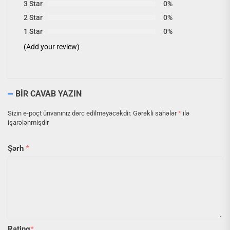
3 Star
0%
2 Star
0%
1 Star
0%
(Add your review)
BIR CAVAB YAZIN
Sizin e-poçt ünvanınız dərc edilməyəcəkdir.
Gərəkli sahələr
*
ilə
işarələnmişdir
Şərh
*
Rating
*