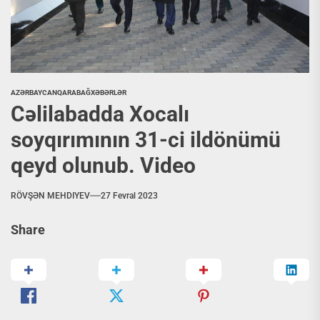
AZƏRBAYCAN
QARABAĞ
XƏBƏRLƏR
Cəlilabadda Xocalı
soyqırımının 31-ci ildönümü
qeyd olunub. Video
RÖVŞƏN MEHDIYEV
27 Fevral 2023
Share