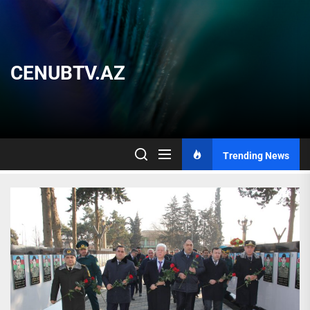
Skip
to
the
content
CENUBTV.AZ
Trending News