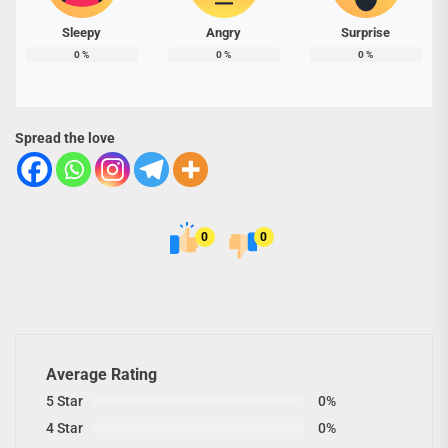
Sleepy
Angry
Surprise
0
%
0
%
0
%
Spread the love
0
0
Average Rating
5 Star
0%
4 Star
0%