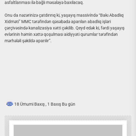
asfaltlanması ilə bağlı məsələyə baxılacaq.
Onu da nəzərinizə çatdırırıq ki, yaşayış massivində “Bakı Abadlıq
Xidməti” MMC tərəfindən qəsəbədə aparılan abadlıq işləri
çərçivəsində kanalizasiya xətti çəkilib. Qeyd edək ki, fərdi yaşayış
evlərinin həmin xəttə qoşulması aidiyyəti qurumlar tərəfindən
mərhələli şəkildə aparılır”.
18 Ümumi Baxış
, 1 Baxış Bu gün