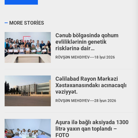
MORE STORIES
Cənub bölgəsində qohum
evliliklərinin genetik
risklərinə dair
maarifləndirmə layihəsi
RÖVŞƏN MEHDIYEV
18 İyul 2026
yekunlaşıb
Cəlilabad Rayon Mərkəzi
Xəstəxanasındakı acınacaqlı
vəziyyət.
RÖVŞƏN MEHDIYEV
28 İyun 2026
Aşura ilə bağlı aksiyada 1300
litrə yaxın qan toplandı –
FOTO