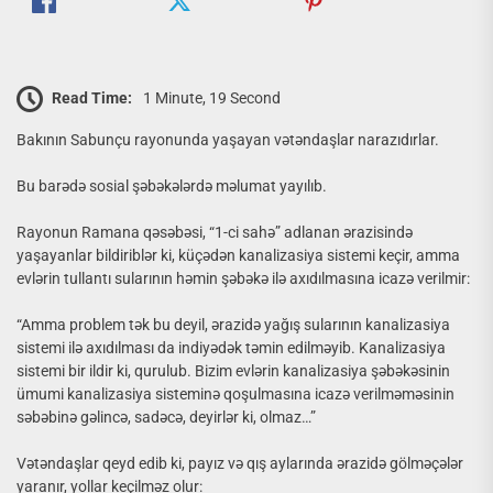
Read Time:
1 Minute, 19 Second
Bakının Sabunçu rayonunda yaşayan vətəndaşlar narazıdırlar.
Bu barədə sosial şəbəkələrdə məlumat yayılıb.
Rayonun Ramana qəsəbəsi, “1-ci sahə” adlanan ərazisində
yaşayanlar bildiriblər ki, küçədən kanalizasiya sistemi keçir, amma
evlərin tullantı sularının həmin şəbəkə ilə axıdılmasına icazə verilmir:
“Amma problem tək bu deyil, ərazidə yağış sularının kanalizasiya
sistemi ilə axıdılması da indiyədək təmin edilməyib. Kanalizasiya
sistemi bir ildir ki, qurulub. Bizim evlərin kanalizasiya şəbəkəsinin
ümumi kanalizasiya sisteminə qoşulmasına icazə verilməməsinin
səbəbinə gəlincə, sadəcə, deyirlər ki, olmaz…”
Vətəndaşlar qeyd edib ki, payız və qış aylarında ərazidə gölməçələr
yaranır, yollar keçilməz olur: