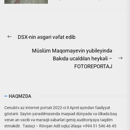
anadan olmasının 102-ci
ildönümünə həsr olunmuş
Beynəlxalq Elmi Konfrans
keçirilib.
Yazı
DSX-nin əsgəri vəfat edib
naviqasiyası
Previous
post:
Müslüm Maqomayevin yubileyində
Bakıda ucaldılan heykəli –
Ne
FOTOREPORTAJ
pos
HAQMZDA
Cenubtv.az internet portalı 2022-ci il Aprel ayından fəaliyyət
göstərir. Saytın yaradılmasında məqsəd dünyada və ölkədə baş
verən ən vacib və maraqlı xəbərləri geniş auditoriyaya təqdim
etməkdir. Təsisçi – Rövşən Adil oqlu| Əlaqə: +994 51 546 46 45