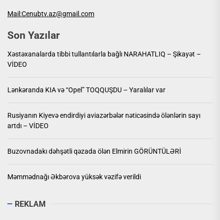
Mail:Cenubtv.az@gmail.com
Son Yazılar
Xəstəxanalarda tibbi tullantılarla bağlı NARAHATLIQ – Şikayət –
VİDEO
Lənkəranda KIA və “Opel” TOQQUŞDU – Yaralılar var
Rusiyanın Kiyevə endirdiyi aviazərbələr nəticəsində ölənlərin sayı
artdı – VİDEO
Buzovnadakı dəhşətli qəzada ölən Elmirin GÖRÜNTÜLƏRİ
Məmmədnağı Əkbərova yüksək vəzifə verildi
REKLAM