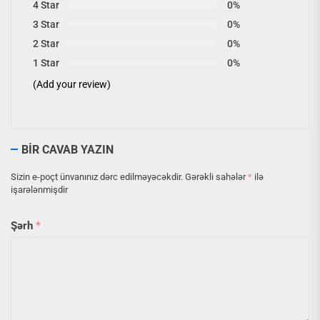
4 Star
0%
3 Star
0%
2 Star
0%
1 Star
0%
(Add your review)
BIR CAVAB YAZIN
Sizin e-poçt ünvanınız dərc edilməyəcəkdir.
Gərəkli sahələr
*
ilə
işarələnmişdir
Şərh
*