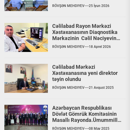
RÖVŞƏN MEHDIYEV
25 İyun 2026
Cəlilabad Rayon Mərkəzi
Xəstəxanasının Diaqnostika
Mərkəzinin Cəlil Nəciyevin
uğurları VİDEO
RÖVŞƏN MEHDIYEV
18 Aprel 2026
Cəlilabad Mərkəzi
Xəstəxanasına yeni direktor
təyin olundu
RÖVŞƏN MEHDIYEV
21 Avqust 2025
Azərbaycan Respublikası
Dövlət Gömrük Komitəsinin
Masallı Rayonda.Ümummilli
Lider Heydər Əliyevin
RÖVŞƏN MEHDIYEV
08 May 2025