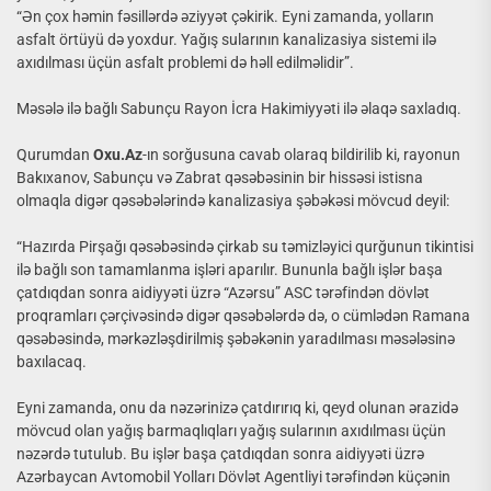
“Ən çox həmin fəsillərdə əziyyət çəkirik. Eyni zamanda, yolların
asfalt örtüyü də yoxdur. Yağış sularının kanalizasiya sistemi ilə
axıdılması üçün asfalt problemi də həll edilməlidir”.
Məsələ ilə bağlı Sabunçu Rayon İcra Hakimiyyəti ilə əlaqə saxladıq.
Qurumdan
Oxu.Az
-ın sorğusuna cavab olaraq bildirilib ki, rayonun
Bakıxanov, Sabunçu və Zabrat qəsəbəsinin bir hissəsi istisna
olmaqla digər qəsəbələrində kanalizasiya şəbəkəsi mövcud deyil:
“Hazırda Pirşağı qəsəbəsində çirkab su təmizləyici qurğunun tikintisi
ilə bağlı son tamamlanma işləri aparılır. Bununla bağlı işlər başa
çatdıqdan sonra aidiyyəti üzrə “Azərsu” ASC tərəfindən dövlət
proqramları çərçivəsində digər qəsəbələrdə də, o cümlədən Ramana
qəsəbəsində, mərkəzləşdirilmiş şəbəkənin yaradılması məsələsinə
baxılacaq.
Eyni zamanda, onu da nəzərinizə çatdırırıq ki, qeyd olunan ərazidə
mövcud olan yağış barmaqlıqları yağış sularının axıdılması üçün
nəzərdə tutulub. Bu işlər başa çatdıqdan sonra aidiyyəti üzrə
Azərbaycan Avtomobil Yolları Dövlət Agentliyi tərəfindən küçənin