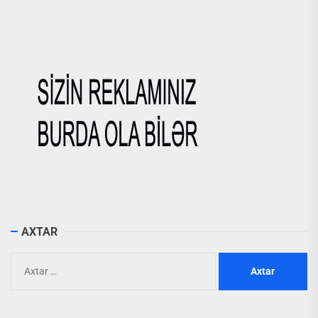
AXTAR
Axtarış: