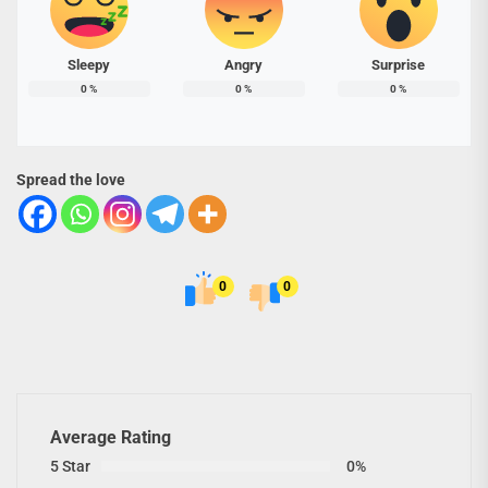
Sleepy
Angry
Surprise
0
%
0
%
0
%
Spread the love
0
0
Average Rating
5 Star
0%