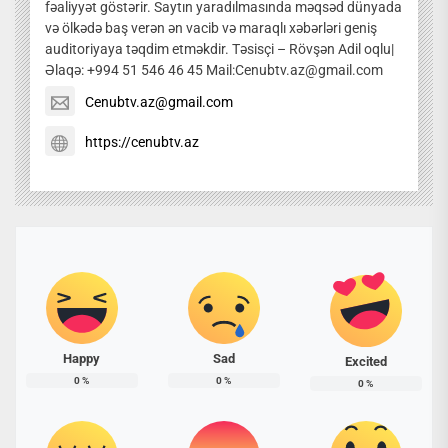
fəaliyyət göstərir. Saytın yaradılmasında məqsəd dünyada
və ölkədə baş verən ən vacib və maraqlı xəbərləri geniş
auditoriyaya təqdim etməkdir. Təsisçi – Rövşən Adil oqlu|
Əlaqə: +994 51 546 46 45 Mail:Cenubtv.az@gmail.com
Cenubtv.az@gmail.com
https://cenubtv.az
Happy
Sad
Excited
0
%
0
%
0
%