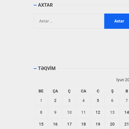
AXTAR
Axtarış:
TƏQVİM
İyun 2
BE
ÇA
Ç
CA
C
Ş
B
1
2
3
4
5
6
7
8
9
10
11
12
13
14
15
16
17
18
19
20
21