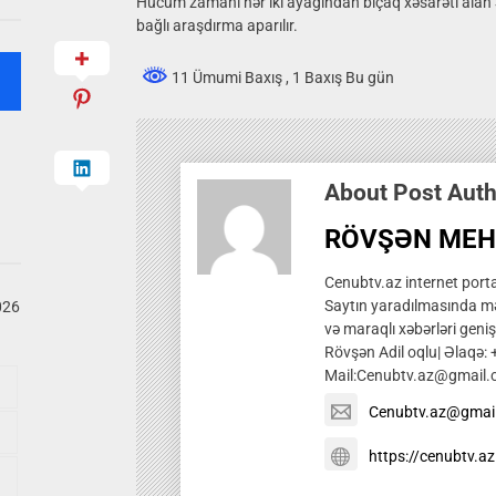
Hücum zamanı hər iki ayağından bıçaq xəsarəti alan 
bağlı araşdırma aparılır.
11 Ümumi Baxış
, 1 Baxış Bu gün
About Post Aut
RÖVŞƏN MEH
Cenubtv.az internet portal
Saytın yaradılmasında mə
026
və maraqlı xəbərləri genis
Rövşən Adil oqlu| Əlaqə:
Mail:Cenubtv.az@gmail
Cenubtv.az@gmai
https://cenubtv.az