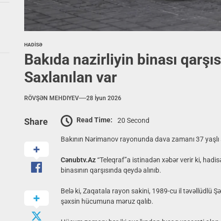
HADİSƏ
Bakıda nazirliyin binası qarş
Saxlanılan var
RÖVŞƏN MEHDIYEV
28 İyun 2026
Read Time:
20 Second
Share
Bakının Nərimanov rayonunda dava zamanı 37 yaşlı şə
Cənubtv.Az
“Teleqraf”a istinadən xəbər verir ki, hadis
binasının qarşısında qeydə alınıb.
Belə ki, Zaqatala rayon sakini, 1989-cu il təvəllüdlü
şəxsin hücumuna məruz qalıb.