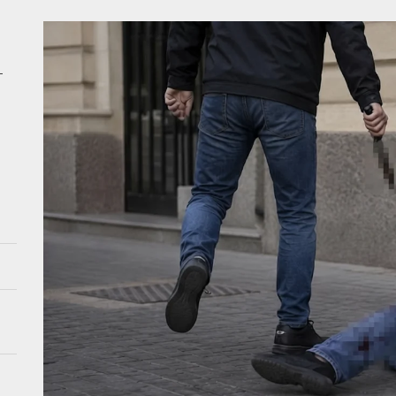
 Azərbaycan siyasətində dönüş nöqtəsi: Ədalətsiz qərar tam ləğv edilə
şərait yaradan sürücülər məsuliyyətə cəlb olunmalıdırlar? – VİDEO
–
meşə fonduna aid ərazi zəbt edilib? – VİDEO
ş Prokurorluq və ANAMA Xocavənddə mina partlayışı ilə bağlı məlumat 
n 18 ilə etdiyini Azərbaycan iki ilə bacardı
 Azərbaycan siyasətində dönüş nöqtəsi: Ədalətsiz qərar tam ləğv edilə