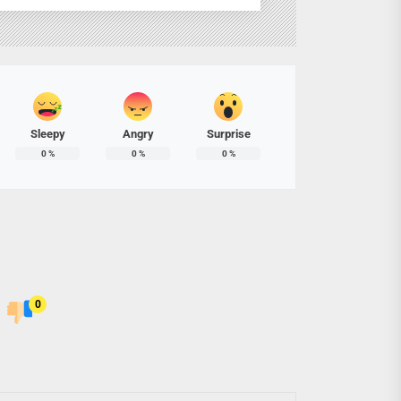
Sleepy
Angry
Surprise
0
%
0
%
0
%
0