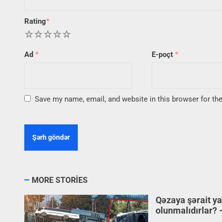
Rating
*
1
2
3
4
5
Ad
*
E-poçt
*
Save my name, email, and website in this browser for th
MORE STORIES
Qəzaya şərait y
olunmalıdırlar?