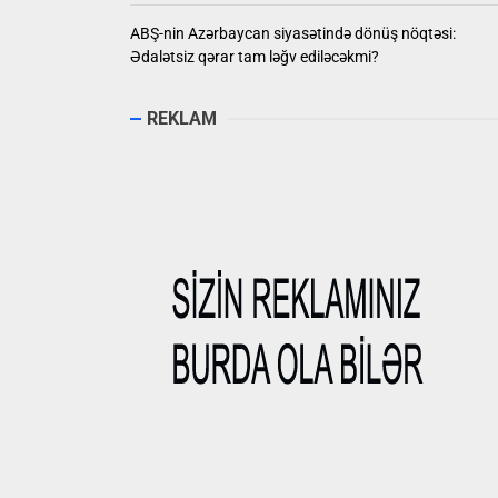
ABŞ-nin Azərbaycan siyasətində dönüş nöqtəsi:
Ədalətsiz qərar tam ləğv ediləcəkmi?
REKLAM