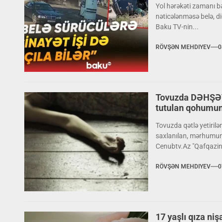
Yol hərəkəti zamanı bə
nəticələnməsə belə, dig
Baku TV-nin...
RÖVŞƏN MEHDIYEV
0
Tovuzda DƏHŞƏT
tutulan qohumu
Tovuzda qətlə yetiril
saxlanılan, mərhumun q
Cenubtv.Az "Qafqazinf
RÖVŞƏN MEHDIYEV
0
17 yaşlı qıza niş