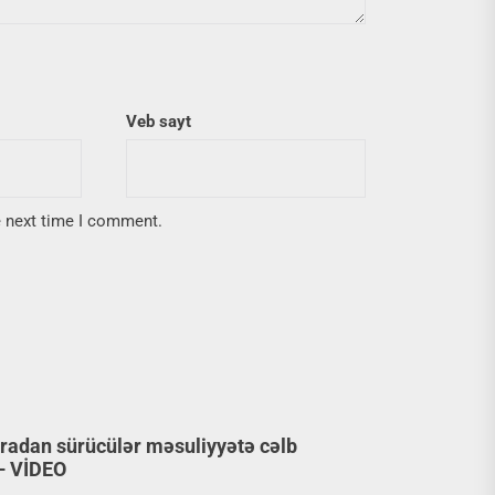
Veb sayt
e next time I comment.
aradan sürücülər məsuliyyətə cəlb
 – VİDEO