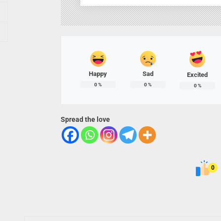
Happy
Sad
Excited
0
%
0
%
0
%
Spread the love
0