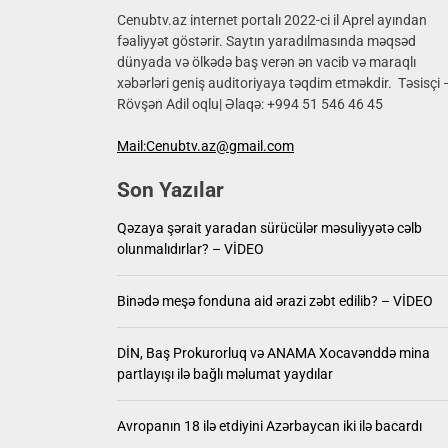
ABŞ-nin
Cenubtv.az internet portalı 2022-ci il Aprel ayından
fəaliyyət göstərir. Saytın yaradılmasında məqsəd
dünyada və ölkədə baş verən ən vacib və maraqlı
Qəzaya 
xəbərləri geniş auditoriyaya təqdim etməkdir. Təsisçi 
Rövşən Adil oqlu| Əlaqə: +994 51 546 46 45
Binədə 
Mail:Cenubtv.az@gmail.com
DİN, Ba
Son Yazılar
Avropanı
Qəzaya şərait yaradan sürücülər məsuliyyətə cəlb
ABŞ-nin
olunmalıdırlar? – VİDEO
Binədə meşə fonduna aid ərazi zəbt edilib? – VİDEO
DİN, Baş Prokurorluq və ANAMA Xocavənddə mina
partlayışı ilə bağlı məlumat yaydılar
Avropanın 18 ilə etdiyini Azərbaycan iki ilə bacardı