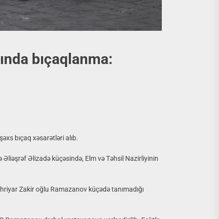
ısında bıçaqlanma:
xs bıçaq xəsarətləri alıb.
ə Əliəşrəf Əlizadə küçəsində, Elm və Təhsil Nazirliyinin
 Şəhriyar Zakir oğlu Ramazanov küçədə tanımadığı