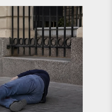
cəkmi?
yaydılar
cəkmi?