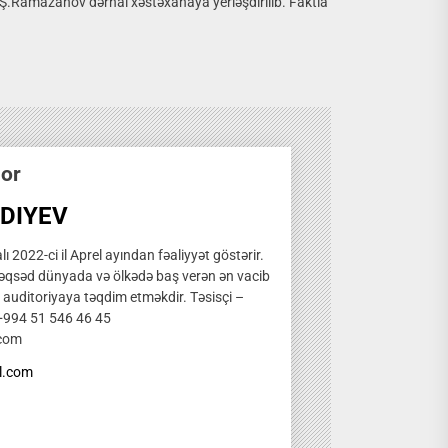
Ş.Ramazanov dərhal xəstəxanaya yerləşdirilib. Faktla
hor
DIYEV
ı 2022-ci il Aprel ayından fəaliyyət göstərir.
qsəd dünyada və ölkədə baş verən ən vacib
̧ auditoriyaya təqdim etməkdir. Təsisçi –
 +994 51 546 46 45
.com
l.com