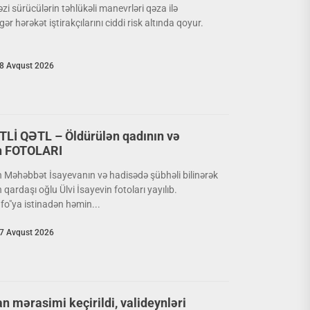
zi sürücülərin təhlükəli manevrləri qəza ilə
ər hərəkət iştirakçılarını ciddi risk altında qoyur.
8 Avqust 2026
Lİ QƏTL – Öldürülən qadının və
n FOTOLARI
ən Məhəbbət İsayevanın və hadisədə şübhəli bilinərək
ardaşı oğlu Ülvi İsayevin fotoları yayılıb.
o"ya istinadən həmin...
7 Avqust 2026
an mərasimi keçirildi, valideynləri