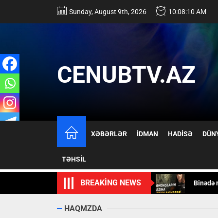
Skip
Sunday, August 9th, 2026
10:08:11 AM
to
the
content
CENUBTV.AZ
ABŞ-nin
XƏBƏRLƏR
İDMAN
HADİSƏ
DÜN
Qəzaya 
TƏHSİL
Binədə 
BREAKING NEWS
DİN, Ba
Avropanı
HAQMZDA