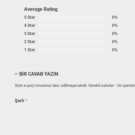
Average Rating
5 Star
0%
4 Star
0%
3 Star
0%
2 Star
0%
1 Star
0%
BIR CAVAB YAZIN
Sizin e-poçt ünvanınız dərc edilməyəcəkdir.
Gərəkli sahələr
*
ilə işarələ
Şərh
*