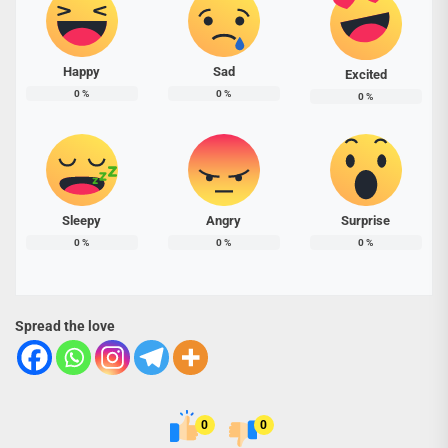
Happy
Sad
Excited
0
%
0
%
0
%
Sleepy
Angry
Surprise
0
%
0
%
0
%
Spread the love
0
0