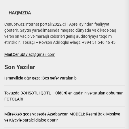
HAQMZDA
Cenubtv.az internet portalı 2022-ci il Aprel ayından fəaliyyət
göstərir. Saytın yaradılmasında məqsəd dünyada və ölkədə baş
verən ən vacib və maraqlı xəbərləri geniş auditoriyaya təqdim
etməkdir. Təsisçi – Rövşən Adil oqlu| Əlaqə: +994 51 546 46 45
Mail:Cenubtv.az@gmail.com
Son Yazılar
İsmayıllıda ağır qəza: Beş nəfər yaralanıb
Tovuzda DƏHŞƏTLİ QƏTL – Öldürülən qadının və tutulan qohumun
FOTOLARI
Mürəkkəb geosiyasətdə Azərbaycan MODELİ: Rəsmi Bakı Moskva
və Kiyevlə paralel dialoq aparır