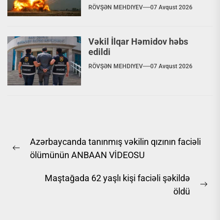
RÖVŞƏN MEHDIYEV
07 Avqust 2026
Vəkil İlqar Həmidov həbs
edildi
RÖVŞƏN MEHDIYEV
07 Avqust 2026
Yazı
Azərbaycanda tanınmış vəkilin qızının faciəli
naviqasiyası
Previous
ölümünün ANBAAN VİDEOSU
post:
Maştağada 62 yaşlı kişi faciəli şəkildə
Ne
öldü
pos