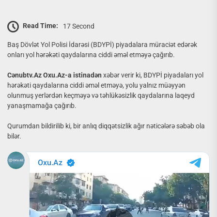
Read Time:
17 Second
Baş Dövlət Yol Polisi İdarəsi (BDYPİ) piyadalara müraciət edərək
onları yol hərəkəti qaydalarına ciddi əməl etməyə çağırıb.
Cənubtv.Az Oxu.Az-a istinadən
xəbər verir ki, BDYPİ piyadaları yol
hərəkəti qaydalarına ciddi əməl etməyə, yolu yalnız müəyyən
olunmuş yerlərdən keçməyə və təhlükəsizlik qaydalarına laqeyd
yanaşmamağa çağırıb.
Qurumdan bildirilib ki, bir anlıq diqqətsizlik ağır nəticələrə səbəb ola
bilər.