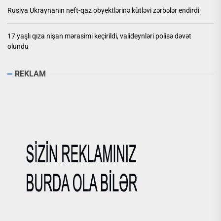
Rusiya Ukraynanın neft-qaz obyektlərinə kütləvi zərbələr endirdi
17 yaşlı qıza nişan mərasimi keçirildi, valideynləri polisə dəvət
olundu
REKLAM