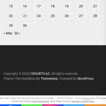
15
16
17
18
19
20
21
22
23
24
25
26
27
28
29
30
« May
İyl »
Copyright © 2026
CENUBTV.AZ.
All rights reserved.
Theme: The Headlines By
Themeinwp.
Powered by
WordPress.
גוש
דן והמרכז
מרטינה – נערות ליווי באשדוד – חשפניות צעירות למסיבות רווקים במרכז או חשפניות בצפון 24/7 💕. Göztepe
korsan taksi | hızlı ve
uygun fiyatlı ulaşım
. Sport treiben als paar |
judmaier coaching wien
.