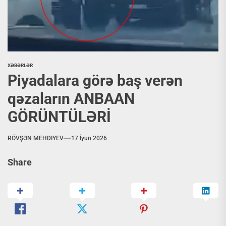
XƏBƏRLƏR
Piyadalara görə baş verən
qəzaların ANBAAN
GÖRÜNTÜLƏRİ
RÖVŞƏN MEHDIYEV
17 İyun 2026
Share