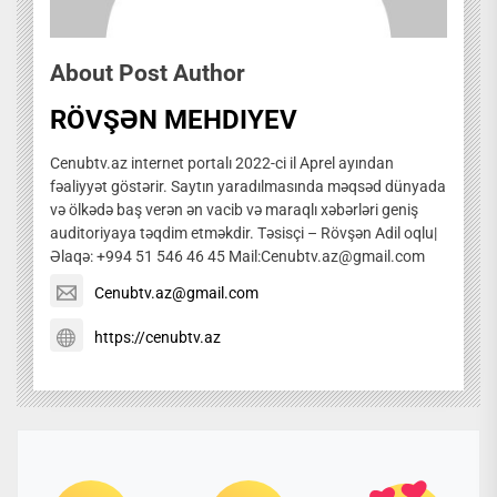
About Post Author
RÖVŞƏN MEHDIYEV
Cenubtv.az internet portalı 2022-ci il Aprel ayından
fəaliyyət göstərir. Saytın yaradılmasında məqsəd dünyada
və ölkədə baş verən ən vacib və maraqlı xəbərləri geniş
auditoriyaya təqdim etməkdir. Təsisçi – Rövşən Adil oqlu|
Əlaqə: +994 51 546 46 45 Mail:Cenubtv.az@gmail.com
Cenubtv.az@gmail.com
https://cenubtv.az