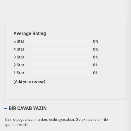
Average Rating
5 Star
0%
4 Star
0%
3 Star
0%
2 Star
0%
1 Star
0%
(Add your review)
BIR CAVAB YAZIN
Sizin e-poçt ünvanınız dərc edilməyəcəkdir.
Gərəkli sahələr
*
ilə
işarələnmişdir