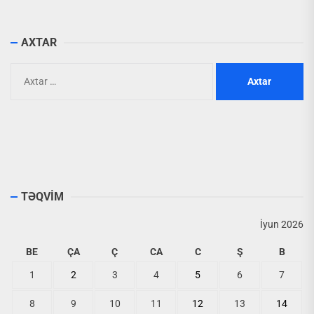
AXTAR
Axtarış:
TƏQVİM
İyun 2026
BE
ÇA
Ç
CA
C
Ş
B
1
2
3
4
5
6
7
8
9
10
11
12
13
14