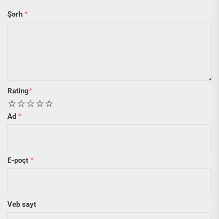
Şərh
*
Rating
*
1
2
3
4
5
Ad
*
E-poçt
*
Veb sayt