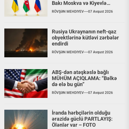
Bakı Moskva və Kiyevlə
paralel dialoq aparır
RÖVŞƏN MEHDIYEV
07 Avqust 2026
Rusiya Ukraynanın neft-qaz
obyektlərinə kütləvi zərbələr
endirdi
RÖVŞƏN MEHDIYEV
07 Avqust 2026
ABŞ-dən atəşkəslə bağlı
MÜHÜM AÇIQLAMA: “Bəlkə
də elə bu gün”
RÖVŞƏN MEHDIYEV
07 Avqust 2026
İranda hərbçilərin olduğu
ərazidə güclü PARTLAYIŞ:
Ölənlər var – FOTO