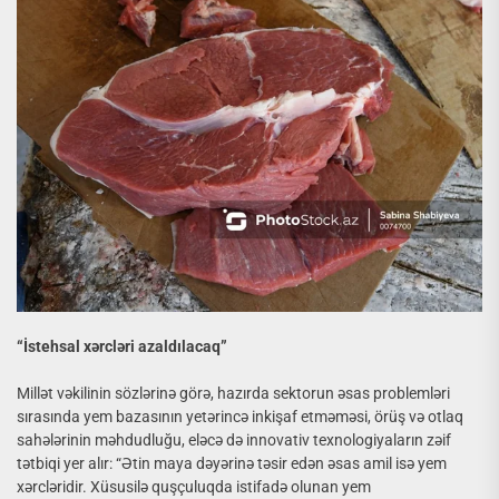
“İstehsal xərcləri azaldılacaq”
Millət vəkilinin sözlərinə görə, hazırda sektorun əsas problemləri
sırasında yem bazasının yetərincə inkişaf etməməsi, örüş və otlaq
sahələrinin məhdudluğu, eləcə də innovativ texnologiyaların zəif
tətbiqi yer alır: “Ətin maya dəyərinə təsir edən əsas amil isə yem
xərcləridir. Xüsusilə quşçuluqda istifadə olunan yem