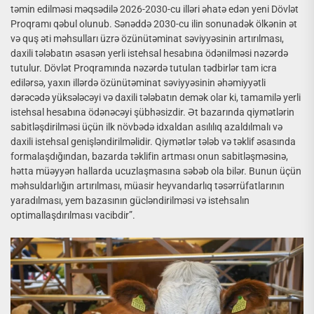
təmin edilməsi məqsədilə 2026-2030-cu illəri əhatə edən yeni Dövlət
Proqramı qəbul olunub. Sənəddə 2030-cu ilin sonunadək ölkənin ət
və quş əti məhsulları üzrə özünütəminat səviyyəsinin artırılması,
daxili tələbatın əsasən yerli istehsal hesabına ödənilməsi nəzərdə
tutulur. Dövlət Proqramında nəzərdə tutulan tədbirlər tam icra
edilərsə, yaxın illərdə özünütəminat səviyyəsinin əhəmiyyətli
dərəcədə yüksələcəyi və daxili tələbatın demək olar ki, tamamilə yerli
istehsal hesabına ödənəcəyi şübhəsizdir. Ət bazarında qiymətlərin
sabitləşdirilməsi üçün ilk növbədə idxaldan asılılıq azaldılmalı və
daxili istehsal genişləndirilməlidir. Qiymətlər tələb və təklif əsasında
formalaşdığından, bazarda təklifin artması onun sabitləşməsinə,
hətta müəyyən hallarda ucuzlaşmasına səbəb ola bilər. Bunun üçün
məhsuldarlığın artırılması, müasir heyvandarlıq təsərrüfatlarının
yaradılması, yem bazasının gücləndirilməsi və istehsalın
optimallaşdırılması vacibdir”.