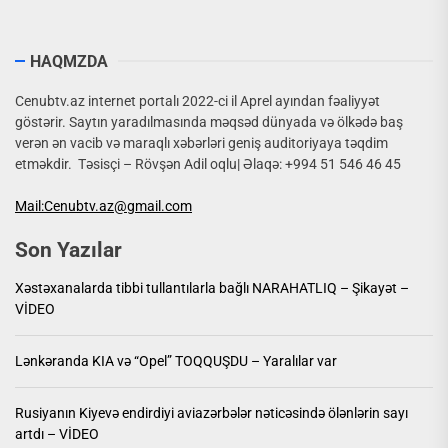
HAQMZDA
Cenubtv.az internet portalı 2022-ci il Aprel ayından fəaliyyət
göstərir. Saytın yaradılmasında məqsəd dünyada və ölkədə baş
verən ən vacib və maraqlı xəbərləri geniş auditoriyaya təqdim
etməkdir. Təsisçi – Rövşən Adil oqlu| Əlaqə: +994 51 546 46 45
Mail:Cenubtv.az@gmail.com
Son Yazılar
Xəstəxanalarda tibbi tullantılarla bağlı NARAHATLIQ – Şikayət –
VİDEO
Lənkəranda KIA və “Opel” TOQQUŞDU – Yaralılar var
Rusiyanın Kiyevə endirdiyi aviazərbələr nəticəsində ölənlərin sayı
artdı – VİDEO