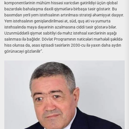
komponentlərinin mühüm hissəsi xaricdən gətirildiyi üçün qlobal
bazardakı bahalaşma daxili qiymətlərə birbaşa təsir göstərir. Bu
baxımdan yerli yem istehsalının artırılması strateji əhəmiyyət daşıyır.
Yem istehsalının genişləndirilməsi ət, süd, quş əti və yumurta
istehsalında maya dəyərinin azalmasına ciddi təsir göstərə bilər.
Uzunmüddətli qiymət sabitliyi də məhz istehsal xərclərinin aşağı
salınması ilə bağlıdır. Dövlət Proqramının nəticələri mərhələli şəkildə
hiss olunsa da, əsas iqtisadi təsirlərin 2030-cu ilə yaxın daha aydın
görünəcəyi gözlənilir”.