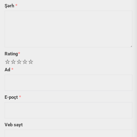
Şərh
*
Rating
*
1
2
3
4
5
Ad
*
E-poçt
*
Veb sayt