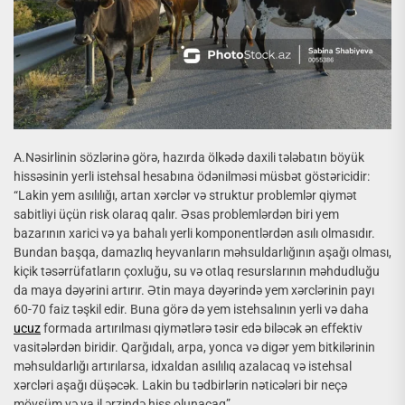
A.Nəsirlinin sözlərinə görə, hazırda ölkədə daxili tələbatın böyük
hissəsinin yerli istehsal hesabına ödənilməsi müsbət göstəricidir:
“Lakin yem asılılığı, artan xərclər və struktur problemlər qiymət
sabitliyi üçün risk olaraq qalır. Əsas problemlərdən biri yem
bazarının xarici və ya bahalı yerli komponentlərdən asılı olmasıdır.
Bundan başqa, damazlıq heyvanların məhsuldarlığının aşağı olması,
kiçik təsərrüfatların çoxluğu, su və otlaq resurslarının məhdudluğu
da maya dəyərini artırır. Ətin maya dəyərində yem xərclərinin payı
60-70 faiz təşkil edir. Buna görə də yem istehsalının yerli və daha
ucuz
formada artırılması qiymətlərə təsir edə biləcək ən effektiv
vasitələrdən biridir. Qarğıdalı, arpa, yonca və digər yem bitkilərinin
məhsuldarlığı artırılarsa, idxaldan asılılıq azalacaq və istehsal
xərcləri aşağı düşəcək. Lakin bu tədbirlərin nəticələri bir neçə
mövsüm və ya il ərzində hiss olunacaq”.