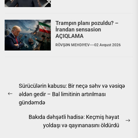
Trampın planı pozuldu? –
İrandan sensasion
AÇIQLAMA
RÖVŞƏN MEHDIYEV
02 Avqust 2026
Yazı
Sürücülərin kabusu: Bir neçə səhv və vəsiqə
naviqasiyası
əldən gedir – Bal limitinin artırılması
Previous
gündəmdə
post:
Bakıda dəhşətli hadisə: Keçmiş həyat
Ne
yoldaşı və qayınanasını öldürdü
pos