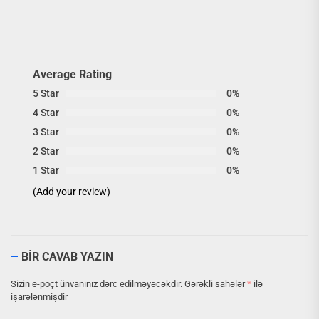
Average Rating
5 Star
0%
4 Star
0%
3 Star
0%
2 Star
0%
1 Star
0%
(Add your review)
BIR CAVAB YAZIN
Sizin e-poçt ünvanınız dərc edilməyəcəkdir.
Gərəkli sahələr
*
ilə
işarələnmişdir