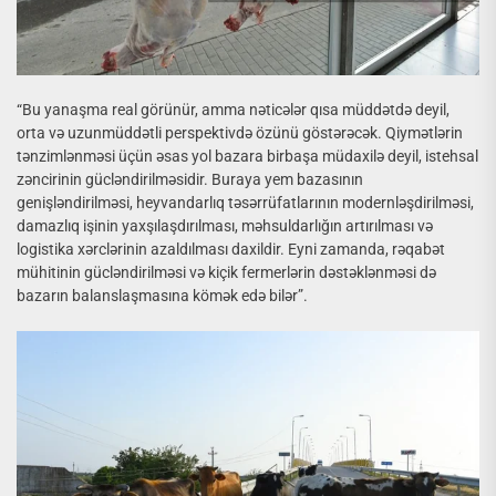
“Bu yanaşma real görünür, amma nəticələr qısa müddətdə deyil,
orta və uzunmüddətli perspektivdə özünü göstərəcək. Qiymətlərin
tənzimlənməsi üçün əsas yol bazara birbaşa müdaxilə deyil, istehsal
zəncirinin gücləndirilməsidir. Buraya yem bazasının
genişləndirilməsi, heyvandarlıq təsərrüfatlarının modernləşdirilməsi,
damazlıq işinin yaxşılaşdırılması, məhsuldarlığın artırılması və
logistika xərclərinin azaldılması daxildir. Eyni zamanda, rəqabət
mühitinin gücləndirilməsi və kiçik fermerlərin dəstəklənməsi də
bazarın balanslaşmasına kömək edə bilər”.