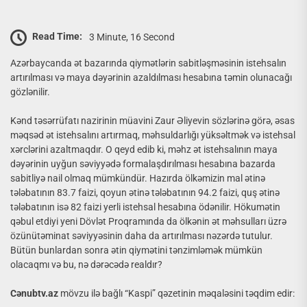
Read Time:
3 Minute, 16 Second
Azərbaycanda ət bazarında qiymətlərin sabitləşməsinin istehsalın
artırılması və maya dəyərinin azaldılması hesabına təmin olunacağı
gözlənilir.
Kənd təsərrüfatı nazirinin müavini Zaur Əliyevin sözlərinə görə, əsas
məqsəd ət istehsalını artırmaq, məhsuldarlığı yüksəltmək və istehsal
xərclərini azaltmaqdır. O qeyd edib ki, məhz ət istehsalının maya
dəyərinin uyğun səviyyədə formalaşdırılması hesabına bazarda
sabitliyə nail olmaq mümkündür. Hazırda ölkəmizin mal ətinə
tələbatının 83.7 faizi, qoyun ətinə tələbatının 94.2 faizi, quş ətinə
tələbatının isə 82 faizi yerli istehsal hesabına ödənilir. Hökumətin
qəbul etdiyi yeni Dövlət Proqramında da ölkənin ət məhsulları üzrə
özünütəminat səviyyəsinin daha da artırılması nəzərdə tutulur.
Bütün bunlardan sonra ətin qiymətini tənzimləmək mümkün
olacaqmı və bu, nə dərəcədə realdır?
Cənubtv.az
mövzu ilə bağlı “Kaspi” qəzetinin məqaləsini təqdim edir: