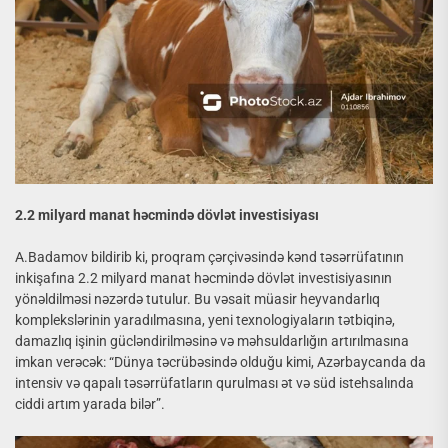
2.2 milyard manat həcmində dövlət investisiyası
A.Badamov bildirib ki, proqram çərçivəsində kənd təsərrüfatının
inkişafına 2.2 milyard manat həcmində dövlət investisiyasının
yönəldilməsi nəzərdə tutulur. Bu vəsait müasir heyvandarlıq
komplekslərinin yaradılmasına, yeni texnologiyaların tətbiqinə,
damazlıq işinin gücləndirilməsinə və məhsuldarlığın artırılmasına
imkan verəcək: “Dünya təcrübəsində olduğu kimi, Azərbaycanda da
intensiv və qapalı təsərrüfatların qurulması ət və süd istehsalında
ciddi artım yarada bilər”.