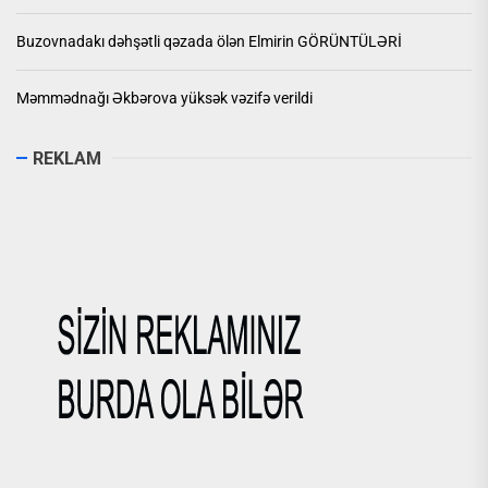
Buzovnadakı dəhşətli qəzada ölən Elmirin GÖRÜNTÜLƏRİ
Məmmədnağı Əkbərova yüksək vəzifə verildi
REKLAM