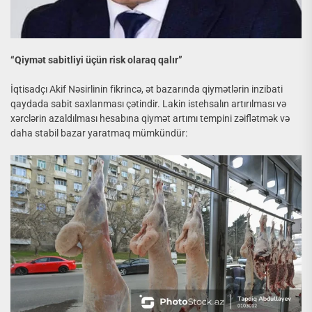
“Qiymət sabitliyi üçün risk olaraq qalır”
İqtisadçı Akif Nəsirlinin fikrincə, ət bazarında qiymətlərin inzibati
qaydada sabit saxlanması çətindir. Lakin istehsalın artırılması və
xərclərin azaldılması hesabına qiymət artımı tempini zəiflətmək və
daha stabil bazar yaratmaq mümkündür: