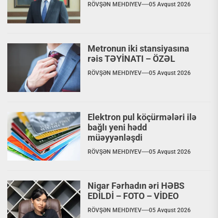
RÖVŞƏN MEHDIYEV
05 Avqust 2026
Metronun iki stansiyasına
rəis TƏYİNATI – ÖZƏL
RÖVŞƏN MEHDIYEV
05 Avqust 2026
Elektron pul köçürmələri ilə
bağlı yeni hədd
müəyyənləşdi
RÖVŞƏN MEHDIYEV
05 Avqust 2026
Nigar Fərhadın əri HƏBS
EDİLDİ – FOTO – VİDEO
RÖVŞƏN MEHDIYEV
05 Avqust 2026