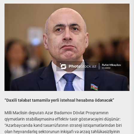
“Daxili tələbat tamamilə yerli istehsal hesabına ödənəcək”
Milli Məclisin deputatı Azər Badamov Dövlət Proqramının
qiymətlərin stabilləşməsinə effektiv təsir göstərəcəyini düşünür:
“Azərbaycanda kənd təsərrüfatının strateji istiqamətlərindən biri
olan heyvandarlıq sektorunun inkişafı və ərzaq təhlükəsizliyinin