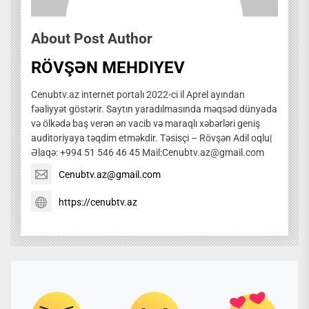
About Post Author
RÖVŞƏN MEHDIYEV
Cenubtv.az internet portalı 2022-ci il Aprel ayından
fəaliyyət göstərir. Saytın yaradılmasında məqsəd dünyada
və ölkədə baş verən ən vacib və maraqlı xəbərləri geniş
auditoriyaya təqdim etməkdir. Təsisçi – Rövşən Adil oqlu|
Əlaqə: +994 51 546 46 45 Mail:Cenubtv.az@gmail.com
Cenubtv.az@gmail.com
https://cenubtv.az