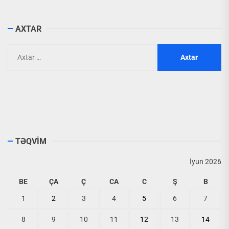
AXTAR
Axtarış:
TƏQVİM
İyun 2026
BE
ÇA
Ç
CA
C
Ş
B
1
2
3
4
5
6
7
8
9
10
11
12
13
14