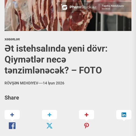
XƏBƏRLƏR
Ət istehsalında yeni dövr:
Qiymətlər necə
tənzimlənəcək? – FOTO
RÖVŞƏN MEHDIYEV
14 İyun 2026
Share