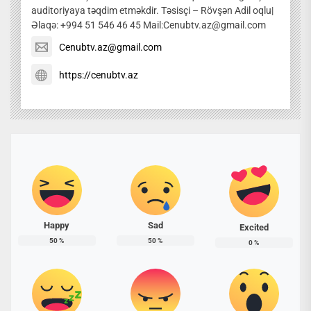
auditoriyaya təqdim etməkdir. Təsisçi – Rövşən Adil oqlu|
Əlaqə: +994 51 546 46 45 Mail:Cenubtv.az@gmail.com
Cenubtv.az@gmail.com
https://cenubtv.az
Happy
Sad
Excited
50
%
50
%
0
%