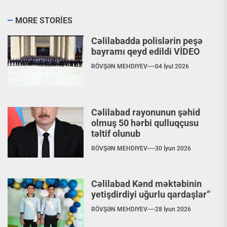
MORE STORIES
Cəlilabadda polislərin peşə
bayramı qeyd edildi VİDEO
RÖVŞƏN MEHDIYEV
04 İyul 2026
Cəlilabad rayonunun şəhid
olmuş 50 hərbi qulluqçusu
təltif olunub
RÖVŞƏN MEHDIYEV
30 İyun 2026
Cəlilabad Kənd məktəbinin
yetişdirdiyi uğurlu qardaşlar”
RÖVŞƏN MEHDIYEV
28 İyun 2026