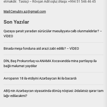
etməkdir. Təsisçi – Rövşən Adil oqlu| Əlaqə: +994 51 546 46 45
Mail:Cenubtv.az@gmail.com
Son Yazılar
Qəzaya şərait yaradan sürücülər məsuliyyətə cəlb olunmalıdırlar? –
VİDEO
Binədə meşə fonduna aid ərazi zəbt edilib? – VİDEO
DİN, Baş Prokurorluq və ANAMA Xocavənddə mina partlayışı ilə
bağlı məlumat yaydılar
Avropanın 18 ilə etdiyini Azərbaycan iki ilə bacardı
ABŞ-nin Azərbaycan siyasətində dönüş nöqtəsi: Ədalətsiz qərar tam
ləğv ediləcəkmi?