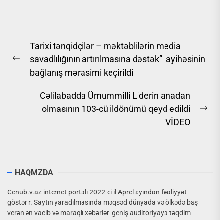
maarifləndirmə tədbirləri və
qarşıda duran vəzifələr
barədə müşavirə
Yazı
Tarixi tənqidçilər – məktəblilərin media
naviqasiyası
savadlılığının artırılmasına dəstək” layihəsinin
Previous
bağlanış mərasimi keçirildi
post:
Cəlilabadda Ümummilli Liderin anadan
olmasının 103-cü ildönümü qeyd edildi
Ne
VİDEO
pos
HAQMZDA
Cenubtv.az internet portalı 2022-ci il Aprel ayından fəaliyyət
göstərir. Saytın yaradılmasında məqsəd dünyada və ölkədə baş
verən ən vacib və maraqlı xəbərləri geniş auditoriyaya təqdim