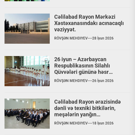
Cəlilabad Rayon Mərkəzi
Xəstəxanasındakı acınacaqlı
vəziyyət.
RÖVŞƏN MEHDIYEV
28 İyun 2026
26 iyun – Azərbaycan
Respublikasının Silahlı
Qüvvələri gününə həsr
olunmuş Budo döyüş növləri
RÖVŞƏN MEHDIYEV
26 İyun 2026
üzrə seminar və kəmər
imtahanı keçirilib
Cəlilabad Rayon ərazisində
dənli və texniki bitkilərin,
meşələrin yanğın
təhlükəsizliyi, məktəblərdə
RÖVŞƏN MEHDIYEV
18 İyun 2026
yanğın təhlükəsizliyi ilə bağlı
görülmüş işlər, aparılan