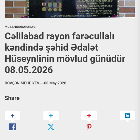
MÜSAHİBƏ
QARABAĞ
Cəlilabad rayon fərəcullalı
kəndində şəhid Ədalət
Hüseynlinin mövlud günüdür
08.05.2026
RÖVŞƏN MEHDIYEV
08 May 2026
Share