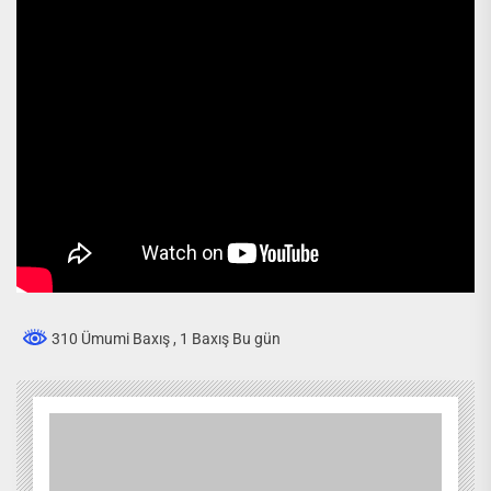
310 Ümumi Baxış
, 1 Baxış Bu gün