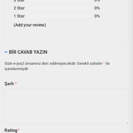
2 Star
0%
1 Star
0%
(Add your review)
BIR CAVAB YAZIN
Sizin e-poçt ünvanınız dərc edilməyəcəkdir.
Gərəkli sahələr
*
ilə
işarələnmişdir
Şərh
*
Rating
*