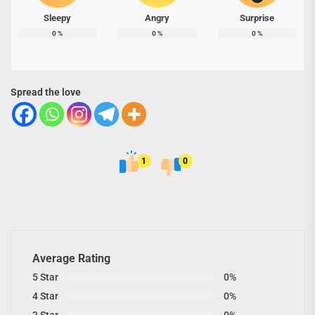
Sleepy
Angry
Surprise
0
%
0
%
0
%
Spread the love
1
0
Average Rating
5 Star
0%
4 Star
0%
3 Star
0%