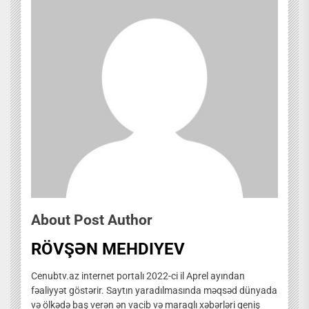
About Post Author
RÖVŞƏN MEHDIYEV
Cenubtv.az internet portalı 2022-ci il Aprel ayından
fəaliyyət göstərir. Saytın yaradılmasında məqsəd dünyada
və ölkədə baş verən ən vacib və maraqlı xəbərləri geniş