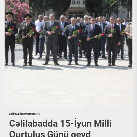
MÜSAHİBƏ
XƏBƏRLƏR
Cəlilabadda 15-İyun Milli
Qurtuluş Günü qeyd