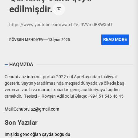
edilmişdir.
https://www.youtube.com/watch?v=RVVmdEBWXhU
READ MORE
RÖVŞƏN MEHDIYEV
13 İyun 2025
HAQMZDA
Cenubtv.az internet portalı 2022-ci il Aprel ayından fəaliyyət
göstərir. Saytın yaradılmasında məqsəd dünyada və ölkədə baş
verən ən vacib və maraqlı xəbərləri geniş auditoriyaya təqdim
etməkdir. Təsisçi – Rövşən Adil oqlu| Əlaqə: +994 51 546 46 45
Mail:Cenubtv.az@gmail.com
Son Yazılar
İmişlidə gənc oğlan çayda boğuldu