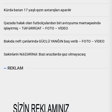
Kürdə batan 17 yaşlı qızın axtarışları aparılır
Qəzada həlak olan futbolçulardan biri avtoyuma məntəqəsində
işləyirmiş – TƏFƏRRÜAT – FOTO – VİDEO
Bakıda neft çənlərində GÜCLÜ YANĞIN baş verib – FOTO – VİDEO
Sakinlərin NƏZƏRİNƏ: Bəzi ərazilərdə qaz olmayacaq
REKLAM