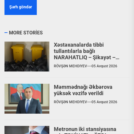
MORE STORIES
Xəstəxanalarda tibbi
tullantılarla bağlı
NARAHATLIQ – Şikayət –
VİDEO
RÖVŞƏN MEHDIYEV
05 Avqust 2026
Məmmədnağı Əkbərova
yüksək vəzifə verildi
RÖVŞƏN MEHDIYEV
05 Avqust 2026
Metronun iki stansiyasına