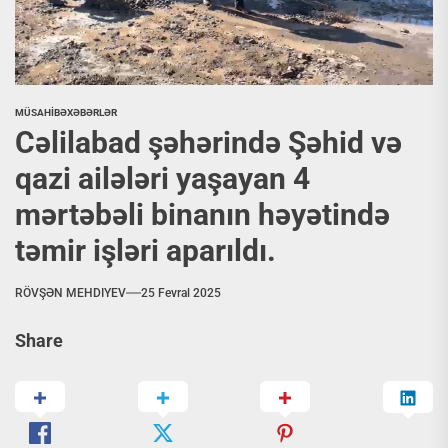
MÜSAHİBƏ
XƏBƏRLƏR
Cəlilabad şəhərində Şəhid və
qazi ailələri yaşayan 4
mərtəbəli binanın həyətində
təmir işləri aparıldı.
RÖVŞƏN MEHDIYEV
25 Fevral 2025
Share