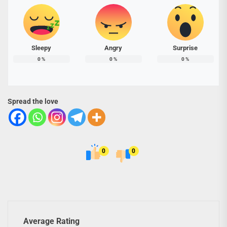
Sleepy
Angry
Surprise
0
%
0
%
0
%
Spread the love
0
0
Average Rating