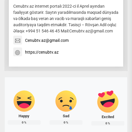
Cenubtv.az internet portalı 2022-ci il Aprel ayından
fəaliyyət göstərir. Saytın yaradılmasında məqsəd dünyada
və ölkədə baş verən ən vacib və maraqlı xəbərləri geniş
auditoriyaya təqdim etməkdir. Təsisçi – Rövşən Adil oqlu|
Əlaqə: +994 51 546 46 45 Mail:Cenubtv.az@gmail.com
Cenubtv.az@gmail.com
https://cenubtv.az
Happy
Sad
Excited
0
%
0
%
0
%