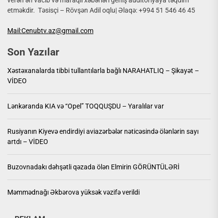
etməkdir. Təsisçi – Rövşən Adil oqlu| Əlaqə: +994 51 546 46 45
Mail:Cenubtv.az@gmail.com
Son Yazılar
Xəstəxanalarda tibbi tullantılarla bağlı NARAHATLIQ – Şikayət –
VİDEO
Lənkəranda KIA və “Opel” TOQQUŞDU – Yaralılar var
Rusiyanın Kiyevə endirdiyi aviazərbələr nəticəsində ölənlərin sayı
artdı – VİDEO
Buzovnadakı dəhşətli qəzada ölən Elmirin GÖRÜNTÜLƏRİ
Məmmədnağı Əkbərova yüksək vəzifə verildi