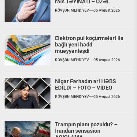
rəis TƏYİNATI – ÖZƏL
RÖVŞƏN MEHDIYEV
05 Avqust 2026
Elektron pul köçürmələri ilə
bağlı yeni hədd
müəyyənləşdi
RÖVŞƏN MEHDIYEV
05 Avqust 2026
Nigar Fərhadın əri HƏBS
EDİLDİ – FOTO – VİDEO
RÖVŞƏN MEHDIYEV
05 Avqust 2026
Trampın planı pozuldu? –
İrandan sensasion