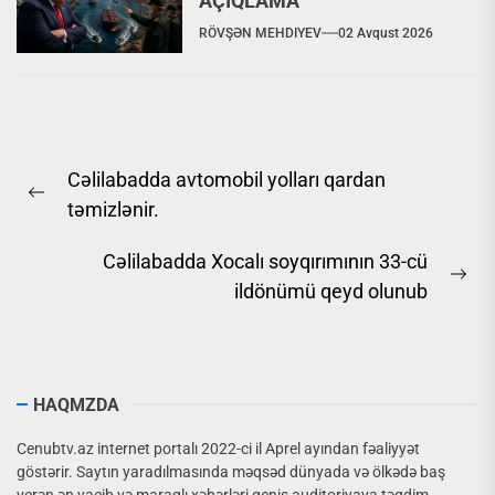
AÇIQLAMA
RÖVŞƏN MEHDIYEV
02 Avqust 2026
Yazı
Cəlilabadda avtomobil yolları qardan
naviqasiyası
Previous
təmizlənir.
post:
Cəlilabadda Xocalı soyqırımının 33-cü
Ne
ildönümü qeyd olunub
pos
HAQMZDA
Cenubtv.az internet portalı 2022-ci il Aprel ayından fəaliyyət
göstərir. Saytın yaradılmasında məqsəd dünyada və ölkədə baş
verən ən vacib və maraqlı xəbərləri geniş auditoriyaya təqdim