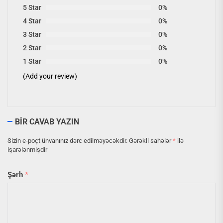
5 Star
0%
4 Star
0%
3 Star
0%
2 Star
0%
1 Star
0%
(Add your review)
BIR CAVAB YAZIN
Sizin e-poçt ünvanınız dərc edilməyəcəkdir.
Gərəkli sahələr
*
ilə
işarələnmişdir
Şərh
*