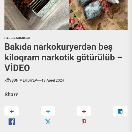
HADİSƏ
XƏBƏRLƏR
Bakıda narkokuryerdən beş
kiloqram narkotik götürülüb –
VİDEO
RÖVŞƏN MEHDIYEV
18 Aprel 2024
Share