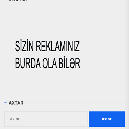
AXTAR
Axtarış: