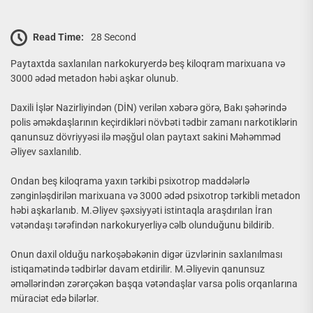
Read Time:
28 Second
Paytaxtda saxlanılan narkokuryerdə beş kiloqram marixuana və
3000 ədəd metadon həbi aşkar olunub.
Daxili İşlər Nazirliyindən (DİN) verilən xəbərə görə, Bakı şəhərində
polis əməkdaşlarının keçirdikləri növbəti tədbir zamanı narkotiklərin
qanunsuz dövriyyəsi ilə məşğul olan paytaxt sakini Məhəmməd
Əliyev saxlanılıb.
Ondan beş kiloqrama yaxın tərkibi psixotrop maddələrlə
zənginləşdirilən marixuana və 3000 ədəd psixotrop tərkibli metadon
həbi aşkarlanıb. M.Əliyev şəxsiyyəti istintaqla araşdırılan İran
vətəndaşı tərəfindən narkokuryerliyə cəlb olunduğunu bildirib.
Onun daxil olduğu narkoşəbəkənin digər üzvlərinin saxlanılması
istiqamətində tədbirlər davam etdirilir. M.Əliyevin qanunsuz
əməllərindən zərərçəkən başqa vətəndaşlar varsa polis orqanlarına
müraciət edə bilərlər.