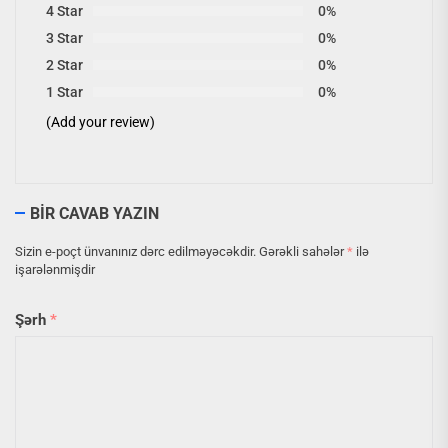
4 Star
0%
3 Star
0%
2 Star
0%
1 Star
0%
(Add your review)
BIR CAVAB YAZIN
Sizin e-poçt ünvanınız dərc edilməyəcəkdir.
Gərəkli sahələr
*
ilə
işarələnmişdir
Şərh
*