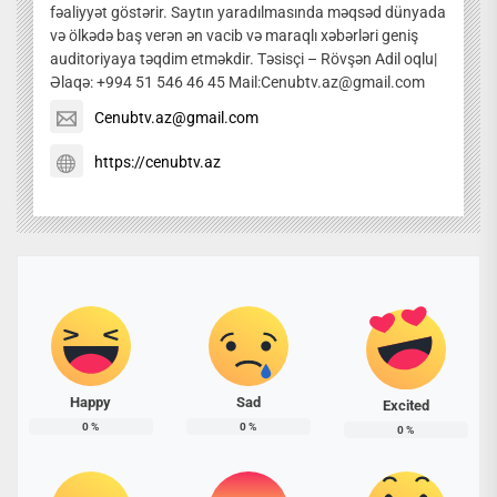
fəaliyyət göstərir. Saytın yaradılmasında məqsəd dünyada
və ölkədə baş verən ən vacib və maraqlı xəbərləri geniş
auditoriyaya təqdim etməkdir. Təsisçi – Rövşən Adil oqlu|
Əlaqə: +994 51 546 46 45 Mail:Cenubtv.az@gmail.com
Cenubtv.az@gmail.com
https://cenubtv.az
Happy
Sad
Excited
0
%
0
%
0
%