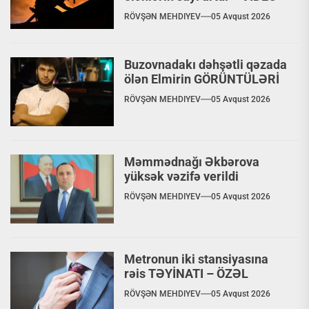
RÖVŞƏN MEHDIYEV
05 Avqust 2026
Buzovnadakı dəhşətli qəzada
ölən Elmirin GÖRÜNTÜLƏRİ
RÖVŞƏN MEHDIYEV
05 Avqust 2026
Məmmədnağı Əkbərova
yüksək vəzifə verildi
RÖVŞƏN MEHDIYEV
05 Avqust 2026
Metronun iki stansiyasına
rəis TƏYİNATI – ÖZƏL
RÖVŞƏN MEHDIYEV
05 Avqust 2026