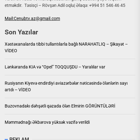
etməkdir. Təsisçi – Rövşən Adil oqlu| Əlaqə: +994 51 546 46 45
Mail:Cenubtv.az@gmail.com
Son Yazılar
Xəstəxanalarda tibbi tullantılarla bağlı NARAHATLIQ – Şikayət –
VİDEO
Lənkəranda KIA və “Opel” TOQQUŞDU – Yaralılar var
Rusiyanın Kiyevə endirdiyi aviazərbələr nəticəsində ölənlərin sayı
artdı – VİDEO
Buzovnadakı dəhşətli qəzada ölən Elmirin GÖRÜNTÜLƏRİ
Məmmədnağı Əkbərova yüksək vəzifə verildi
REKLAM