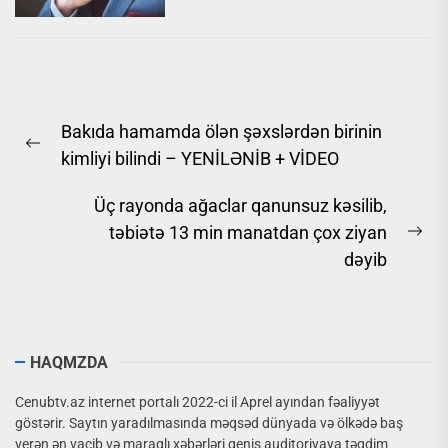
Yazı
Bakıda hamamda ölən şəxslərdən birinin
naviqasiyası
Previous
kimliyi bilindi – YENİLƏNİB + VİDEO
post:
Üç rayonda ağaclar qanunsuz kəsilib,
təbiətə 13 min manatdan çox ziyan
Ne
dəyib
pos
HAQMZDA
Cenubtv.az internet portalı 2022-ci il Aprel ayından fəaliyyət
göstərir. Saytın yaradılmasında məqsəd dünyada və ölkədə baş
verən ən vacib və maraqlı xəbərləri geniş auditoriyaya təqdim