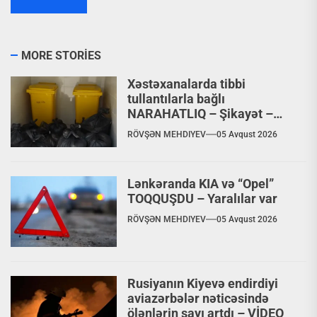
MORE STORIES
Xəstəxanalarda tibbi
tullantılarla bağlı
NARAHATLIQ – Şikayət –
VİDEO
RÖVŞƏN MEHDIYEV
05 Avqust 2026
Lənkəranda KIA və “Opel”
TOQQUŞDU – Yaralılar var
RÖVŞƏN MEHDIYEV
05 Avqust 2026
Rusiyanın Kiyevə endirdiyi
aviazərbələr nəticəsində
ölənlərin sayı artdı – VİDEO