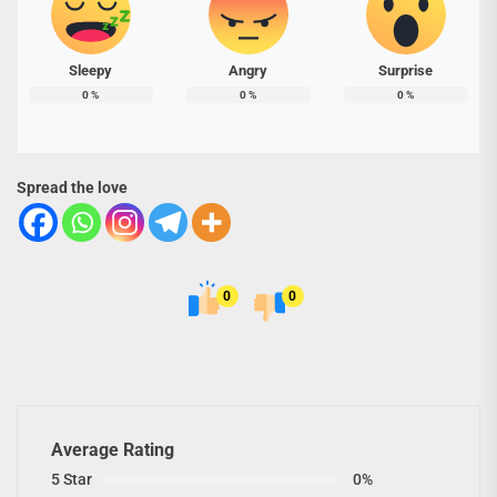
Sleepy
Angry
Surprise
0
%
0
%
0
%
Spread the love
0
0
Average Rating
5 Star
0%