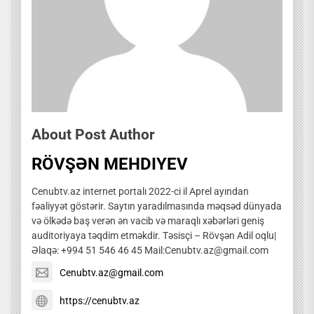
About Post Author
RÖVŞƏN MEHDIYEV
Cenubtv.az internet portalı 2022-ci il Aprel ayından
fəaliyyət göstərir. Saytın yaradılmasında məqsəd dünyada
və ölkədə baş verən ən vacib və maraqlı xəbərləri geniş
auditoriyaya təqdim etməkdir. Təsisçi – Rövşən Adil oqlu|
Əlaqə: +994 51 546 46 45 Mail:Cenubtv.az@gmail.com
Cenubtv.az@gmail.com
https://cenubtv.az