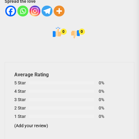
Spread the love
0
0
Average Rating
5 Star
0%
4 Star
0%
3 Star
0%
2 Star
0%
1 Star
0%
(Add your review)