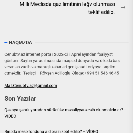
post:
Milli Məclisdə qaz limitinin ləğv olunması
Ne
təklif edilib.
pos
HAQMZDA
Cenubtv.az internet portalı 2022-ci il Aprel ayından fəaliyyət
göstərir. Saytın yaradılmasında məqsəd dünyada və ölkədə baş
verən ən vacib və maraqlı xəbərləri geniş auditoriyaya təqdim
etməkdir. Təsisçi – Rövşən Adil oqlu| Əlaqə: +994 51 546 46 45
Mail:Cenubtv.az@gmail.com
Son Yazılar
Qəzaya şərait yaradan sürücülər məsuliyyətə cəlb olunmalıdırlar? –
VİDEO
Binədə meşə fonduna aid ərazi zəbt edilib? – VİDEO