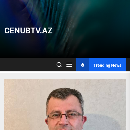
Skip
to
the
content
CENUBTV.AZ
Trending News