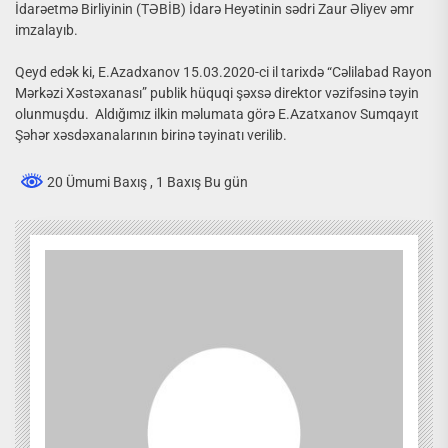
İdarəetmə Birliyinin (TƏBİB) İdarə Heyətinin sədri Zaur Əliyev əmr
imzalayıb.
Qeyd edək ki, E.Azadxanov 15.03.2020-ci il tarixdə “Cəlilabad Rayon
Mərkəzi Xəstəxanası” publik hüquqi şəxsə direktor vəzifəsinə təyin
olunmuşdu. Aldığımız ilkin məlumata görə E.Azatxanov Sumqayıt
Şəhər xəsdəxanalarının birinə təyinatı verilib.
20 Ümumi Baxış
, 1 Baxış Bu gün