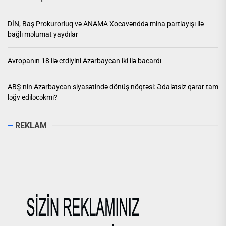
DİN, Baş Prokurorluq və ANAMA Xocavənddə mina partlayışı ilə
bağlı məlumat yaydılar
Avropanın 18 ilə etdiyini Azərbaycan iki ilə bacardı
ABŞ-nin Azərbaycan siyasətində dönüş nöqtəsi: Ədalətsiz qərar tam
ləğv ediləcəkmi?
REKLAM