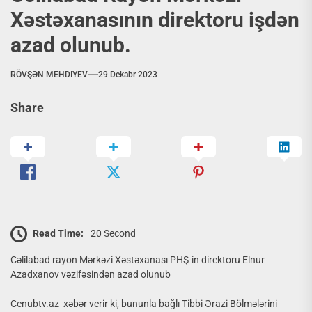
Xəstəxanasının direktoru işdən
azad olunub.
RÖVŞƏN MEHDIYEV
29 Dekabr 2023
Share
Read Time:
20 Second
Cəlilabad rayon Mərkəzi Xəstəxanası PHŞ-in direktoru Elnur
Azadxanov vəzifəsindən azad olunub
Cenubtv.az xəbər verir ki, bununla bağlı Tibbi Ərazi Bölmələrini