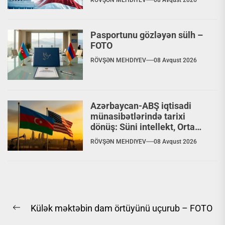
Pasportunu gözləyən sülh –
FOTO
RÖVŞƏN MEHDIYEV
08 Avqust 2026
Azərbaycan-ABŞ iqtisadi
münasibətlərində tarixi
dönüş: Süni intellekt, Orta
Dəhliz və nəhəng
RÖVŞƏN MEHDIYEV
08 Avqust 2026
investisiyalar
Yazı
Külək məktəbin dam örtüyünü uçurub – FOTO
naviqasiyası
Previous