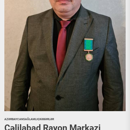
AZƏRBAYCAN
SAĞLAMLIQ
XƏBƏRLƏR
Cəlilabad Rayon Mərkəzi