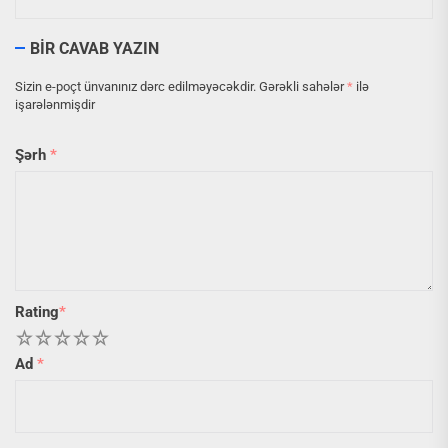
BIR CAVAB YAZIN
Sizin e-poçt ünvanınız dərc edilməyəcəkdir.
Gərəkli sahələr
*
ilə
işarələnmişdir
Şərh
*
Rating
*
1
2
3
4
5
Ad
*