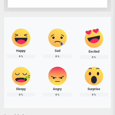
Happy
Sad
Excited
0
%
0
%
0
%
Sleepy
Angry
Surprise
0
%
0
%
0
%