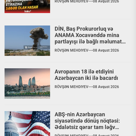
RÖVŞƏN MEHDIYEV
08 Avqust 2026
DİN, Baş Prokurorluq və
ANAMA Xocavənddə mina
partlayışı ilə bağlı məlumat
yaydılar
RÖVŞƏN MEHDIYEV
08 Avqust 2026
Avropanın 18 ilə etdiyini
Azərbaycan iki ilə bacardı
RÖVŞƏN MEHDIYEV
08 Avqust 2026
ABŞ-nin Azərbaycan
siyasətində dönüş nöqtəsi:
Ədalətsiz qərar tam ləğv
ediləcəkmi?
RÖVŞƏN MEHDIYEV
08 Avqust 2026