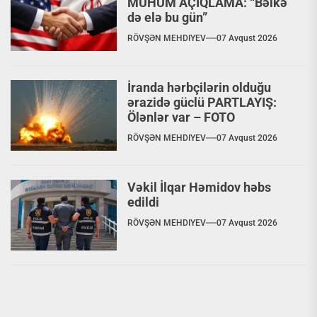
MÜHÜM AÇIQLAMA: “Bəlkə
də elə bu gün”
RÖVŞƏN MEHDIYEV
07 Avqust 2026
İranda hərbçilərin olduğu
ərazidə güclü PARTLAYIŞ:
Ölənlər var – FOTO
RÖVŞƏN MEHDIYEV
07 Avqust 2026
Vəkil İlqar Həmidov həbs
edildi
RÖVŞƏN MEHDIYEV
07 Avqust 2026