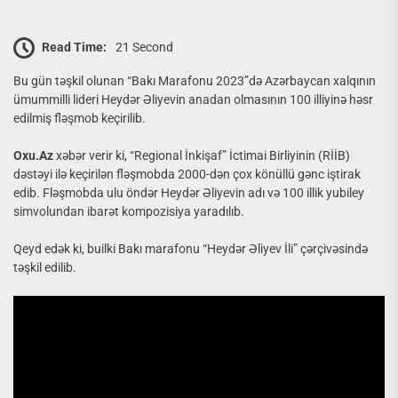
Read Time:
21 Second
Bu gün təşkil olunan “Bakı Marafonu 2023”də Azərbaycan xalqının
ümummilli lideri Heydər Əliyevin anadan olmasının 100 illiyinə həsr
edilmiş fləşmob keçirilib.
Oxu.Az
xəbər verir ki, “Regional İnkişaf” İctimai Birliyinin (RİİB)
dəstəyi ilə keçirilən fləşmobda 2000-dən çox könüllü gənc iştirak
edib. Fləşmobda ulu öndər Heydər Əliyevin adı və 100 illik yubiley
simvolundan ibarət kompozisiya yaradılıb.
Qeyd edək ki, builki Bakı marafonu “Heydər Əliyev İli” çərçivəsində
təşkil edilib.