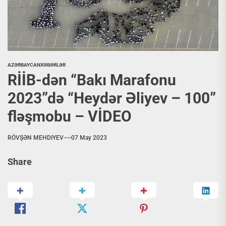
AZƏRBAYCAN
XƏBƏRLƏR
RİİB-dən “Bakı Marafonu
2023”də “Heydər Əliyev – 100”
fləşmobu – VİDEO
RÖVŞƏN MEHDIYEV
07 May 2023
Share