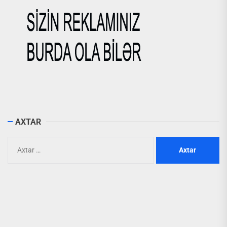
AXTAR
Axtarış: