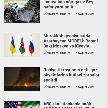
İsmayıllıda ağır qəza: Beş
nəfər yaralanıb
RÖVŞƏN MEHDIYEV
07 Avqust 2026
Mürəkkəb geosiyasətdə
Azərbaycan MODELİ: Rəsmi
Bakı Moskva və Kiyevlə
paralel dialoq aparır
RÖVŞƏN MEHDIYEV
07 Avqust 2026
Rusiya Ukraynanın neft-qaz
obyektlərinə kütləvi zərbələr
endirdi
RÖVŞƏN MEHDIYEV
07 Avqust 2026
ABŞ-dən atəşkəslə bağlı