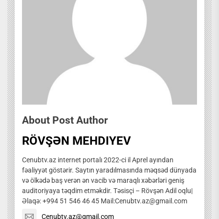
About Post Author
RÖVŞƏN MEHDIYEV
Cenubtv.az internet portalı 2022-ci il Aprel ayından
fəaliyyət göstərir. Saytın yaradılmasında məqsəd dünyada
və ölkədə baş verən ən vacib və maraqlı xəbərləri geniş
auditoriyaya təqdim etməkdir. Təsisçi – Rövşən Adil oqlu|
Əlaqə: +994 51 546 46 45 Mail:Cenubtv.az@gmail.com
Cenubtv.az@gmail.com