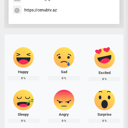
https://cenubtv.az
Happy
Sad
Excited
0
%
0
%
0
%
Sleepy
Angry
Surprise
0
%
0
%
0
%