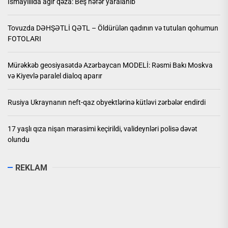
İsmayıllıda ağır qəza: Beş nəfər yaralanıb
Tovuzda DƏHŞƏTLİ QƏTL – Öldürülən qadının və tutulan qohumun
FOTOLARI
Mürəkkəb geosiyasətdə Azərbaycan MODELİ: Rəsmi Bakı Moskva
və Kiyevlə paralel dialoq aparır
Rusiya Ukraynanın neft-qaz obyektlərinə kütləvi zərbələr endirdi
17 yaşlı qıza nişan mərasimi keçirildi, valideynləri polisə dəvət
olundu
REKLAM