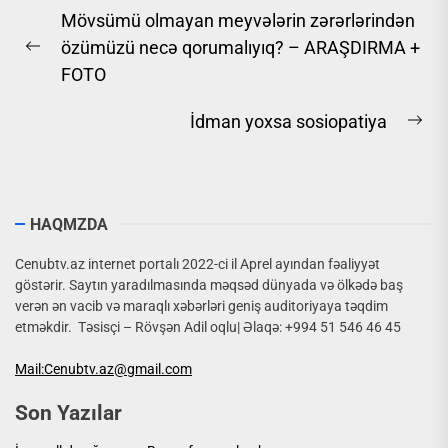
Yazı
Mövsümü olmayan meyvələrin zərərlərindən
naviqasiyası
özümüzü necə qorumalıyıq? – ARAŞDIRMA +
Previous
FOTO
post:
İdman yoxsa sosiopatiya
Ne
pos
HAQMZDA
Cenubtv.az internet portalı 2022-ci il Aprel ayından fəaliyyət
göstərir. Saytın yaradılmasında məqsəd dünyada və ölkədə baş
verən ən vacib və maraqlı xəbərləri geniş auditoriyaya təqdim
etməkdir. Təsisçi – Rövşən Adil oqlu| Əlaqə: +994 51 546 46 45
Mail:Cenubtv.az@gmail.com
Son Yazılar