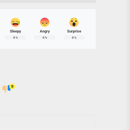
Sleepy
Angry
Surprise
0
%
0
%
0
%
0