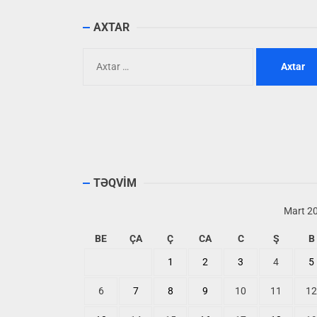
AXTAR
Axtarış:
TƏQVİM
Mart 2
BE
ÇA
Ç
CA
C
Ş
B
1
2
3
4
5
6
7
8
9
10
11
12