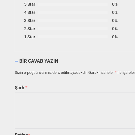
5 Star
0%
4 Star
0%
3 Star
0%
2 Star
0%
1 Star
0%
BIR CAVAB YAZIN
Sizin e-poçt ünvanınız dərc edilməyəcəkdir.
Gərəkli sahələr
*
ilə işarələ
Şərh
*