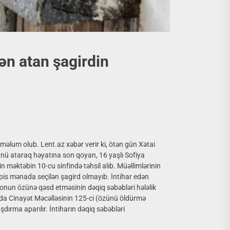
n atan şagirdin
 məlum olub. Lent.az xəbər verir ki, ötən gün Xətai
nü ataraq həyatına son qoyan, 16 yaşlı Sofiya
n məktəbin 10-cu sinfində təhsil alıb. Müəllimlərinin
 pis mənada seçilən şagird olmayıb. İntihar edən
kin onun özünə qəsd etməsinin dəqiq səbəbləri hələlik
da Cinayət Məcəlləsinin 125-ci (özünü öldürmə
dırma aparılır. İntiharın dəqiq səbəbləri