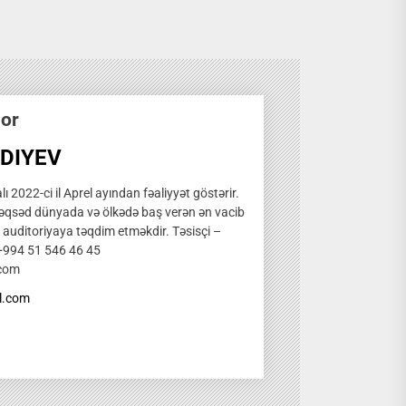
hor
DIYEV
ı 2022-ci il Aprel ayından fəaliyyət göstərir.
qsəd dünyada və ölkədə baş verən ən vacib
̧ auditoriyaya təqdim etməkdir. Təsisçi –
 +994 51 546 46 45
.com
l.com