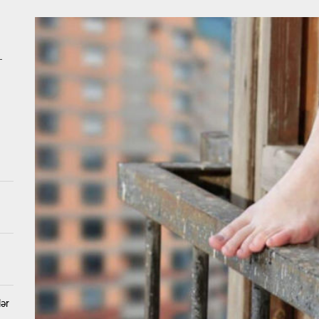
 qıza nişan mərasimi keçirildi, valideynləri polisə dəvət olundu
ıda ağır qəza: Beş nəfər yaralanıb
–
a DƏHŞƏTLİ QƏTL – Öldürülən qadının və tutulan qohumun FOTOLARI
b geosiyasətdə Azərbaycan MODELİ: Rəsmi Bakı Moskva və Kiyevlə para
Ukraynanın neft-qaz obyektlərinə kütləvi zərbələr endirdi
 qıza nişan mərasimi keçirildi, valideynləri polisə dəvət olundu
lər