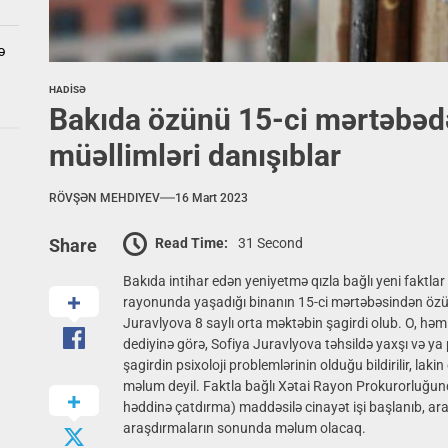
ə
HADİSƏ
Bakıda özünü 15-ci mərtəbədə
müəllimləri danışıblar
RÖVŞƏN MEHDIYEV
16 Mart 2023
Read Time:
31 Second
Share
Bakıda intihar edən yeniyetmə qızla bağlı yeni faktlar
rayonunda yaşadığı binanın 15-ci mərtəbəsindən özü
Juravlyova 8 saylı orta məktəbin şagirdi olub. O, həmi
dediyinə görə, Sofiya Juravlyova təhsildə yaxşı və ya
şagirdin psixoloji problemlərinin olduğu bildirilir, la
məlum deyil. Faktla bağlı Xətai Rayon Prokurorluğun
həddinə çatdırma) maddəsilə cinayət işi başlanıb, araş
araşdırmaların sonunda məlum olacaq.