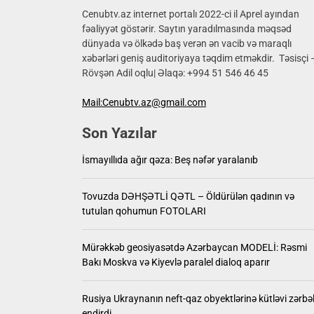
17 yaşlı
Cenubtv.az internet portalı 2022-ci il Aprel ayından
fəaliyyət göstərir. Saytın yaradılmasında məqsəd
dünyada və ölkədə baş verən ən vacib və maraqlı
İsmayıll
xəbərləri geniş auditoriyaya təqdim etməkdir. Təsisçi 
Rövşən Adil oqlu| Əlaqə: +994 51 546 46 45
Tovuzd
Mail:Cenubtv.az@gmail.com
Mürəkkə
Son Yazılar
Rusiya 
İsmayıllıda ağır qəza: Beş nəfər yaralanıb
17 yaşlı
Tovuzda DƏHŞƏTLİ QƏTL – Öldürülən qadının və
tutulan qohumun FOTOLARI
Mürəkkəb geosiyasətdə Azərbaycan MODELİ: Rəsmi
Bakı Moskva və Kiyevlə paralel dialoq aparır
Rusiya Ukraynanın neft-qaz obyektlərinə kütləvi zərbə
endirdi