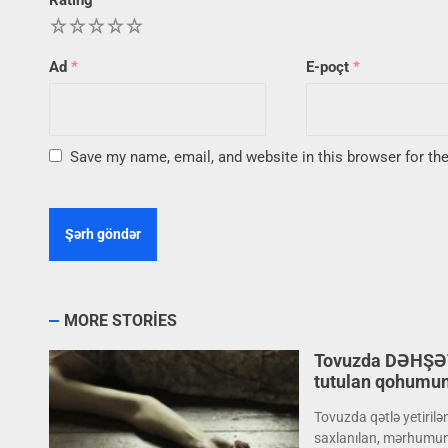
Rating
*
1
2
3
4
5
Ad
*
E-poçt
*
Save my name, email, and website in this browser for th
MORE STORIES
Tovuzda DƏHŞƏT
tutulan qohumu
Tovuzda qətlə yetiril
saxlanılan, mərhumun q