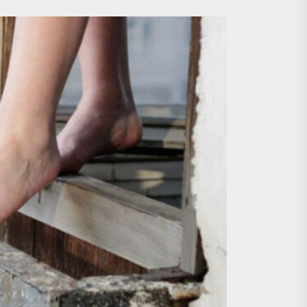
lel dialoq aparır