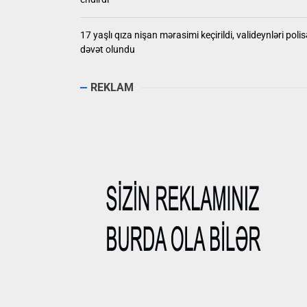
17 yaşlı qıza nişan mərasimi keçirildi, valideynləri polis
dəvət olundu
REKLAM