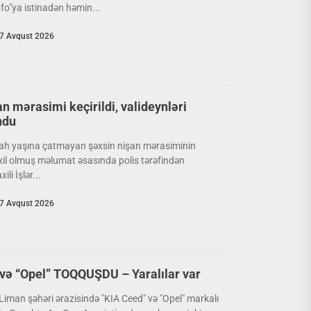
o"ya istinadən həmin...
7 Avqust 2026
an mərasimi keçirildi, valideynləri
ndu
ah yaşına çatmayan şəxsin nişan mərasiminin
axil olmuş məlumat əsasında polis tərəfindən
li İşlər...
7 Avqust 2026
və “Opel” TOQQUŞDU – Yaralılar var
man şəhəri ərazisində "KIA Ceed" və "Opel" markalı