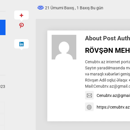
21 Ümumi Baxış
, 1 Baxış Bu gün
About Post Aut
RÖVŞƏN MEH
Cenubtv.az internet portal
Saytın yaradılmasında mə
və maraqlı xəbərləri genis
Rövşən Adil oqlu| Əlaqə:
Mail:Cenubtv.az@gmail
023
Cenubtv.az@gmai
https://cenubtv.az