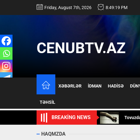
Skip
Friday, August 7th, 2026
8:49:20 PM
to
the
content
CENUBTV.AZ
17 yaşlı
XƏBƏRLƏR
İDMAN
HADİSƏ
DÜN
İsmayıll
TƏHSİL
Tovuzd
BREAKING NEWS
Mürəkkə
Rusiya 
HAQMZDA