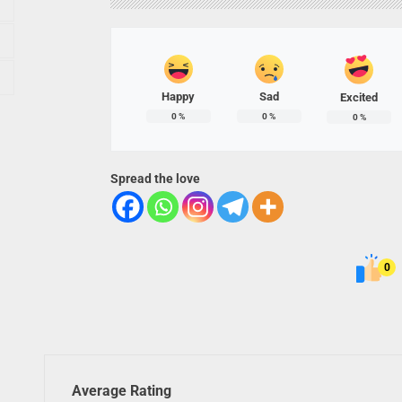
Happy
Sad
Excited
0
%
0
%
0
%
Spread the love
0
Average Rating