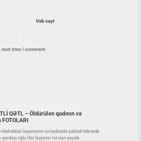
Veb sayt
e next time I comment.
Lİ QƏTL – Öldürülən qadının və
n FOTOLARI
ən Məhəbbət İsayevanın və hadisədə şübhəli bilinərək
ardaşı oğlu Ülvi İsayevin fotoları yayılıb.