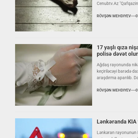
Cenubtv.Az "Qafqazinf
RÖVŞƏN MEHDIYEV
0
17 yaşlı qıza niş
polisə dəvət olu
Ağdaş rayonunda nik
keçiriləcəyi barədə d
araşdırma aparılıb. Daxi
RÖVŞƏN MEHDIYEV
0
Lənkəranda KIA 
Lənkəran rayonunun Li