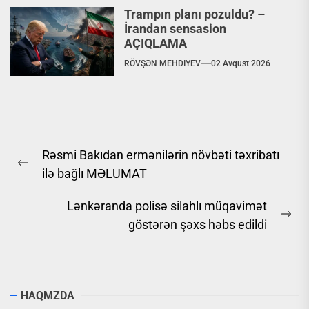
Trampın planı pozuldu? –
İrandan sensasion
AÇIQLAMA
RÖVŞƏN MEHDIYEV
02 Avqust 2026
Yazı
Rəsmi Bakıdan ermənilərin növbəti təxribatı
naviqasiyası
Previous
ilə bağlı MƏLUMAT
post:
Lənkəranda polisə silahlı müqavimət
Ne
göstərən şəxs həbs edildi
pos
HAQMZDA