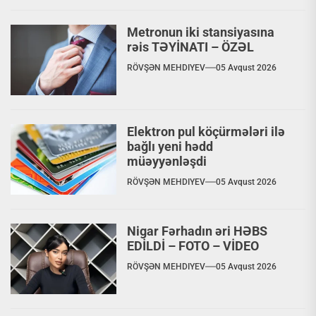
Metronun iki stansiyasına
rəis TƏYİNATI – ÖZƏL
RÖVŞƏN MEHDIYEV
05 Avqust 2026
Elektron pul köçürmələri ilə
bağlı yeni hədd
müəyyənləşdi
RÖVŞƏN MEHDIYEV
05 Avqust 2026
Nigar Fərhadın əri HƏBS
EDİLDİ – FOTO – VİDEO
RÖVŞƏN MEHDIYEV
05 Avqust 2026