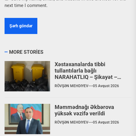
next time I comment.
MORE STORIES
Xəstəxanalarda tibbi
tullantılarla bağlı
NARAHATLIQ – Şikayət –
VİDEO
RÖVŞƏN MEHDIYEV
05 Avqust 2026
Məmmədnağı Əkbərova
yüksək vəzifə verildi
RÖVŞƏN MEHDIYEV
05 Avqust 2026