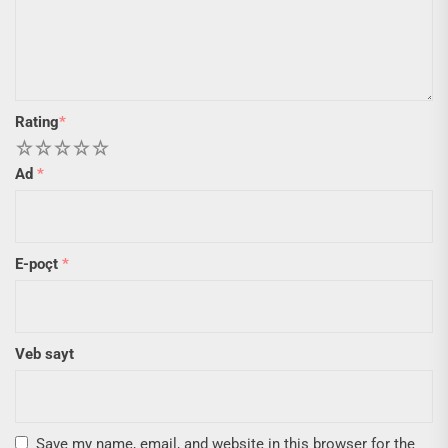
Rating
*
1
2
3
4
5
Ad
*
E-poçt
*
Veb sayt
Save my name, email, and website in this browser for the