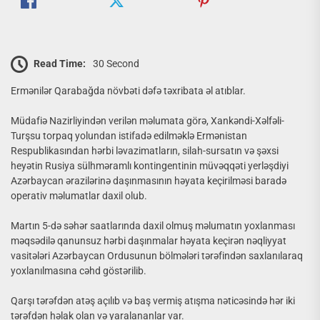
Read Time:
30 Second
Ermənilər Qarabağda növbəti dəfə təxribata əl atıblar.
Müdafiə Nazirliyindən verilən məlumata görə, Xankəndi-Xəlfəli-
Turşsu torpaq yolundan istifadə edilməklə Ermənistan
Respublikasından hərbi ləvazimatların, silah-sursatın və şəxsi
heyətin Rusiya sülhməramlı kontingentinin müvəqqəti yerləşdiyi
Azərbaycan ərazilərinə daşınmasının həyata keçirilməsi baradə
operativ məlumatlar daxil olub.
Martın 5-də səhər saatlarında daxil olmuş məlumatın yoxlanması
məqsədilə qanunsuz hərbi daşınmalar həyata keçirən nəqliyyat
vasitələri Azərbaycan Ordusunun bölmələri tərəfindən saxlanılaraq
yoxlanılmasına cəhd göstərilib.
Qarşı tərəfdən atəş açılıb və baş vermiş atışma nəticəsində hər iki
tərəfdən həlak olan və yaralananlar var.