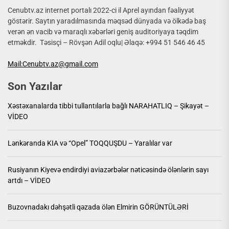
Cenubtv.az internet portalı 2022-ci il Aprel ayından fəaliyyət
göstərir. Saytın yaradılmasında məqsəd dünyada və ölkədə baş
verən ən vacib və maraqlı xəbərləri geniş auditoriyaya təqdim
etməkdir. Təsisçi – Rövşən Adil oqlu| Əlaqə: +994 51 546 46 45
Mail:Cenubtv.az@gmail.com
Son Yazılar
Xəstəxanalarda tibbi tullantılarla bağlı NARAHATLIQ – Şikayət –
VİDEO
Lənkəranda KIA və “Opel” TOQQUŞDU – Yaralılar var
Rusiyanın Kiyevə endirdiyi aviazərbələr nəticəsində ölənlərin sayı
artdı – VİDEO
Buzovnadakı dəhşətli qəzada ölən Elmirin GÖRÜNTÜLƏRİ