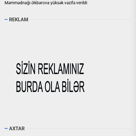
Məmmədnağı Əkbərova yüksək vəzifə verildi
REKLAM
AXTAR