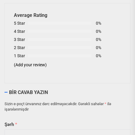
Average Rating
5 Star
0%
4 Star
0%
3 Star
0%
2 Star
0%
1 Star
0%
(Add your review)
BIR CAVAB YAZIN
Sizin e-poçt ünvanınız dərc edilməyəcəkdir.
Gərəkli sahələr
*
ilə
işarələnmişdir
Şərh
*