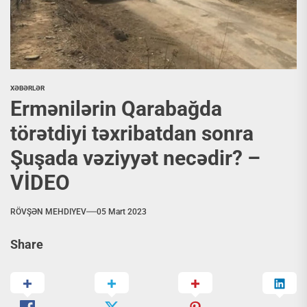
XƏBƏRLƏR
Ermənilərin Qarabağda
törətdiyi təxribatdan sonra
Şuşada vəziyyət necədir? –
VİDEO
RÖVŞƏN MEHDIYEV
05 Mart 2023
Share