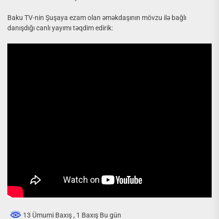
Baku TV-nin Şuşaya ezam olan əməkdaşının mövzu ilə bağlı
danışdığı canlı yayımı təqdim edirik:
13 Ümumi Baxış
, 1 Baxış Bu gün