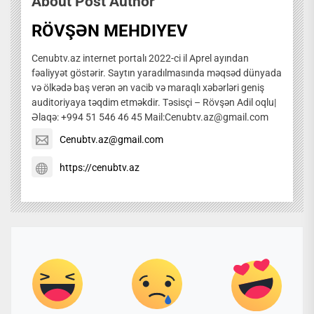
About Post Author
RÖVŞƏN MEHDIYEV
Cenubtv.az internet portalı 2022-ci il Aprel ayından
fəaliyyət göstərir. Saytın yaradılmasında məqsəd dünyada
və ölkədə baş verən ən vacib və maraqlı xəbərləri geniş
auditoriyaya təqdim etməkdir. Təsisçi – Rövşən Adil oqlu|
Əlaqə: +994 51 546 46 45 Mail:Cenubtv.az@gmail.com
Cenubtv.az@gmail.com
https://cenubtv.az