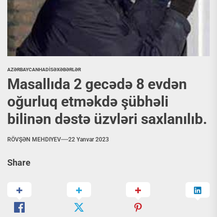
AZƏRBAYCAN
HADİSƏ
XƏBƏRLƏR
Masallıda 2 gecədə 8 evdən
oğurluq etməkdə şübhəli
bilinən dəstə üzvləri saxlanılıb.
RÖVŞƏN MEHDIYEV
22 Yanvar 2023
Share