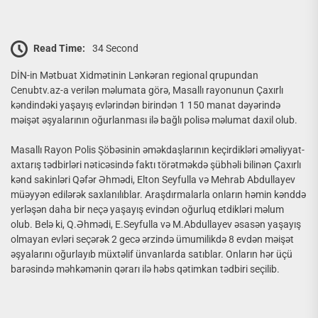
Read Time:
34 Second
DİN-in Mətbuat Xidmətinin Lənkəran regional qrupundan
Cenubtv.az-a verilən məlumata görə, Masallı rayonunun Çaxırlı
kəndindəki yaşayış evlərindən birindən 1 150 manat dəyərində
məişət əşyalarının oğurlanması ilə bağlı polisə məlumat daxil olub.
Masallı Rayon Polis Şöbəsinin əməkdaşlarının keçirdikləri əməliyyat-
axtarış tədbirləri nəticəsində faktı törətməkdə şübhəli bilinən Çaxırlı
kənd sakinləri Qəfər Əhmədi, Elton Seyfulla və Mehrab Abdullayev
müəyyən edilərək saxlanılıblar. Araşdırmalarla onların həmin kənddə
yerləşən daha bir neçə yaşayış evindən oğurluq etdikləri məlum
olub. Belə ki, Q.Əhmədi, E.Seyfulla və M.Abdullayev əsasən yaşayış
olmayan evləri seçərək 2 gecə ərzində ümumilikdə 8 evdən məişət
əşyalarını oğurlayıb müxtəlif ünvanlarda satıblar. Onların hər üçü
barəsində məhkəmənin qərarı ilə həbs qətimkan tədbiri seçilib.