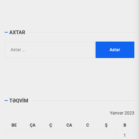
AXTAR
Axtarış:
TƏQVİM
Yanvar 2023
BE
ÇA
Ç
CA
C
Ş
B
1