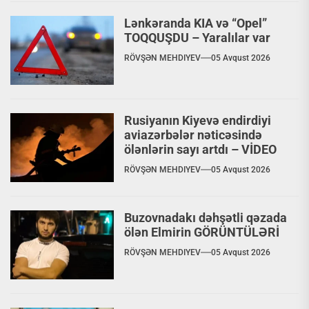
Lənkəranda KIA və “Opel”
TOQQUŞDU – Yaralılar var
RÖVŞƏN MEHDIYEV
05 Avqust 2026
Rusiyanın Kiyevə endirdiyi
aviazərbələr nəticəsində
ölənlərin sayı artdı – VİDEO
RÖVŞƏN MEHDIYEV
05 Avqust 2026
Buzovnadakı dəhşətli qəzada
ölən Elmirin GÖRÜNTÜLƏRİ
RÖVŞƏN MEHDIYEV
05 Avqust 2026