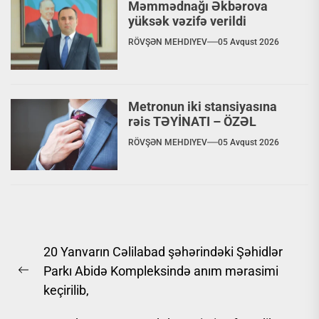
Məmmədnağı Əkbərova
yüksək vəzifə verildi
RÖVŞƏN MEHDIYEV
05 Avqust 2026
Metronun iki stansiyasına
rəis TƏYİNATI – ÖZƏL
RÖVŞƏN MEHDIYEV
05 Avqust 2026
Yazı
20 Yanvarın Cəlilabad şəhərindəki Şəhidlər
naviqasiyası
Parkı Abidə Kompleksində anım mərasimi
Previous
keçirilib,
post: