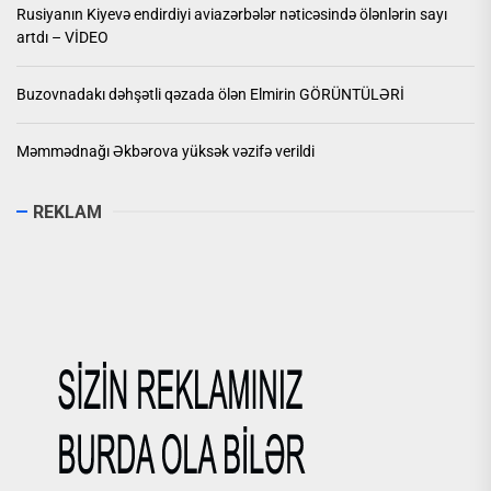
Rusiyanın Kiyevə endirdiyi aviazərbələr nəticəsində ölənlərin sayı
artdı – VİDEO
Buzovnadakı dəhşətli qəzada ölən Elmirin GÖRÜNTÜLƏRİ
Məmmədnağı Əkbərova yüksək vəzifə verildi
REKLAM