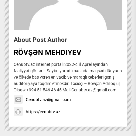
About Post Author
RÖVŞƏN MEHDIYEV
Cenubtv.az internet portalı 2022-ci il Aprel ayından
fəaliyyət göstərir. Saytın yaradılmasında məqsəd dünyada
və ölkədə baş verən ən vacib və maraqlı xəbərləri geniş
auditoriyaya təqdim etməkdir. Təsisçi – Rövşən Adil oqlu|
Əlaqə: +994 51 546 46 45 Mail:Cenubtv.az@gmail.com
Cenubtv.az@gmail.com
https://cenubtv.az