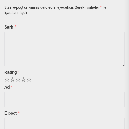
Sizin e-poçt ünvanınız dərc edilməyəcəkdir.
Gərəkli sahələr
*
ilə
işarələnmişdir
Şərh
*
Rating
*
1
2
3
4
5
Ad
*
E-poçt
*