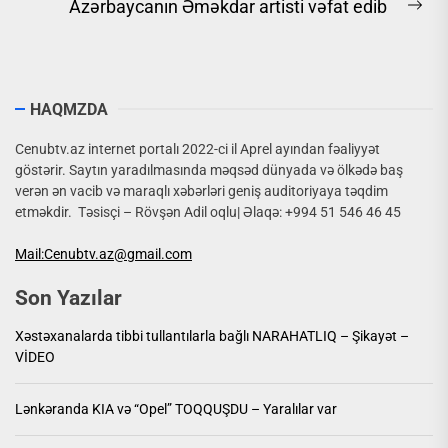
Azərbaycanın Əməkdar artisti vəfat edib
Ne
pos
HAQMZDA
Cenubtv.az internet portalı 2022-ci il Aprel ayından fəaliyyət
göstərir. Saytın yaradılmasında məqsəd dünyada və ölkədə baş
verən ən vacib və maraqlı xəbərləri geniş auditoriyaya təqdim
etməkdir. Təsisçi – Rövşən Adil oqlu| Əlaqə: +994 51 546 46 45
Mail:Cenubtv.az@gmail.com
Son Yazılar
Xəstəxanalarda tibbi tullantılarla bağlı NARAHATLIQ – Şikayət –
VİDEO
Lənkəranda KIA və “Opel” TOQQUŞDU – Yaralılar var