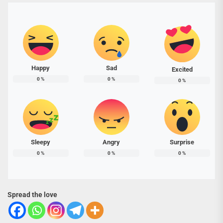
Happy
Sad
Excited
0
%
0
%
0
%
Sleepy
Angry
Surprise
0
%
0
%
0
%
Spread the love