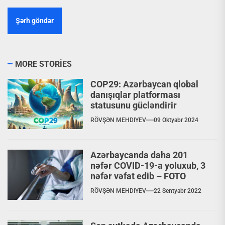
MORE STORIES
COP29: Azərbaycan qlobal
danışıqlar platforması
statusunu gücləndirir
RÖVŞƏN MEHDIYEV
09 Oktyabr 2024
Azərbaycanda daha 201
nəfər COVID-19-a yoluxub, 3
nəfər vəfat edib – FOTO
RÖVŞƏN MEHDIYEV
22 Sentyabr 2022