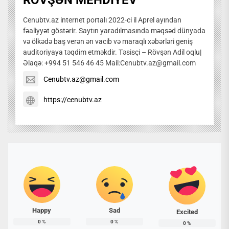
RÖVŞƏN MEHDIYEV
Cenubtv.az internet portalı 2022-ci il Aprel ayından
fəaliyyət göstərir. Saytın yaradılmasında məqsəd dünyada
və ölkədə baş verən ən vacib və maraqlı xəbərləri geniş
auditoriyaya təqdim etməkdir. Təsisçi – Rövşən Adil oqlu|
Əlaqə: +994 51 546 46 45 Mail:Cenubtv.az@gmail.com
Cenubtv.az@gmail.com
https://cenubtv.az
Happy
Sad
Excited
0
%
0
%
0
%