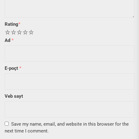
Rating
*
1
2
3
4
5
Ad
*
E-poçt
*
Veb sayt
Save my name, email, and website in this browser for the
next time I comment.