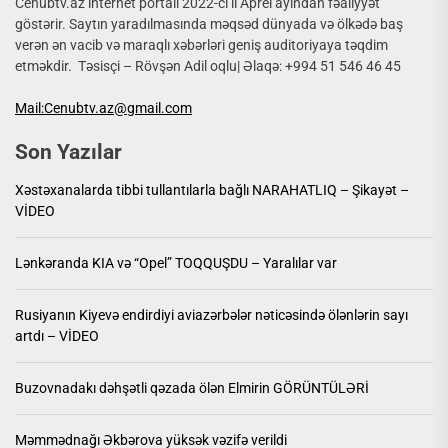
Cenubtv.az internet portalı 2022-ci il Aprel ayından fəaliyyət
göstərir. Saytın yaradılmasında məqsəd dünyada və ölkədə baş
verən ən vacib və maraqlı xəbərləri geniş auditoriyaya təqdim
etməkdir. Təsisçi – Rövşən Adil oqlu| Əlaqə: +994 51 546 46 45
Mail:Cenubtv.az@gmail.com
Son Yazılar
Xəstəxanalarda tibbi tullantılarla bağlı NARAHATLIQ – Şikayət –
VİDEO
Lənkəranda KIA və “Opel” TOQQUŞDU – Yaralılar var
Rusiyanın Kiyevə endirdiyi aviazərbələr nəticəsində ölənlərin sayı
artdı – VİDEO
Buzovnadakı dəhşətli qəzada ölən Elmirin GÖRÜNTÜLƏRİ
Məmmədnağı Əkbərova yüksək vəzifə verildi