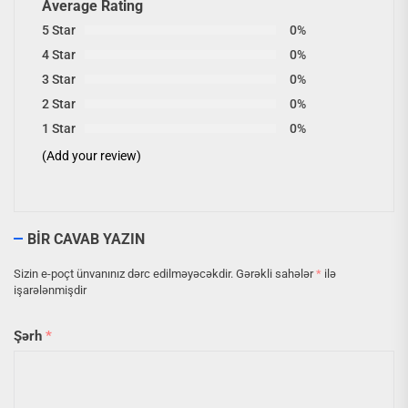
Average Rating
5 Star
0%
4 Star
0%
3 Star
0%
2 Star
0%
1 Star
0%
(Add your review)
BIR CAVAB YAZIN
Sizin e-poçt ünvanınız dərc edilməyəcəkdir.
Gərəkli sahələr
*
ilə
işarələnmişdir
Şərh
*