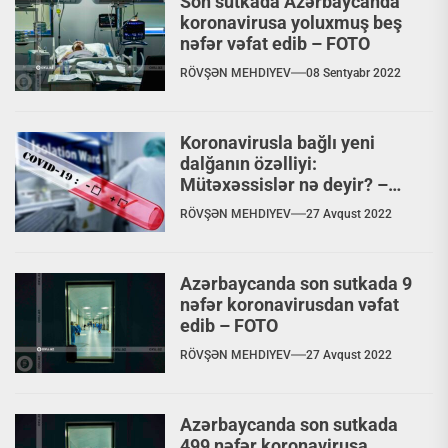
Son sutkada Azərbaycanda
koronavirusa yoluxmuş beş
nəfər vəfat edib – FOTO
RÖVŞƏN MEHDIYEV
08 Sentyabr 2022
Koronavirusla bağlı yeni
dalğanın özəlliyi:
Mütəxəssislər nə deyir? –
ARAŞDIRMA
RÖVŞƏN MEHDIYEV
27 Avqust 2022
Azərbaycanda son sutkada 9
nəfər koronavirusdan vəfat
edib – FOTO
RÖVŞƏN MEHDIYEV
27 Avqust 2022
Azərbaycanda son sutkada
499 nəfər koronavirusa