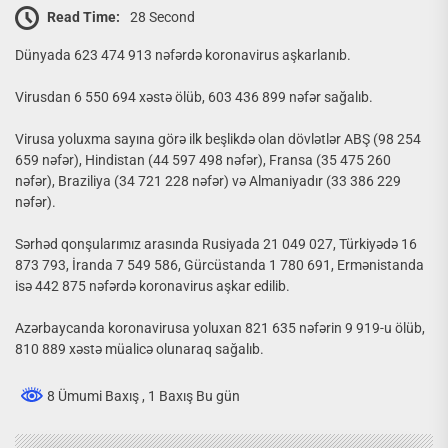
Read Time:
28 Second
Dünyada 623 474 913 nəfərdə koronavirus aşkarlanıb.
Virusdan 6 550 694 xəstə ölüb, 603 436 899 nəfər sağalıb.
Virusa yoluxma sayına görə ilk beşlikdə olan dövlətlər ABŞ (98 254
659 nəfər), Hindistan (44 597 498 nəfər), Fransa (35 475 260
nəfər), Braziliya (34 721 228 nəfər) və Almaniyadır (33 386 229
nəfər).
Sərhəd qonşularımız arasında Rusiyada 21 049 027, Türkiyədə 16
873 793, İranda 7 549 586, Gürcüstanda 1 780 691, Ermənistanda
isə 442 875 nəfərdə koronavirus aşkar edilib.
Azərbaycanda koronavirusa yoluxan 821 635 nəfərin 9 919-u ölüb,
810 889 xəstə müalicə olunaraq sağalıb.
8 Ümumi Baxış
, 1 Baxış Bu gün