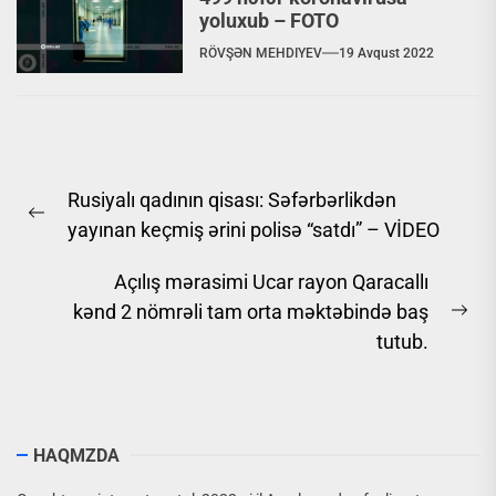
yoluxub – FOTO
RÖVŞƏN MEHDIYEV
19 Avqust 2022
Yazı
Rusiyalı qadının qisası: Səfərbərlikdən
naviqasiyası
Previous
yayınan keçmiş ərini polisə “satdı” – VİDEO
post:
Açılış mərasimi Ucar rayon Qaracallı
kənd 2 nömrəli tam orta məktəbində baş
Ne
tutub.
pos
HAQMZDA