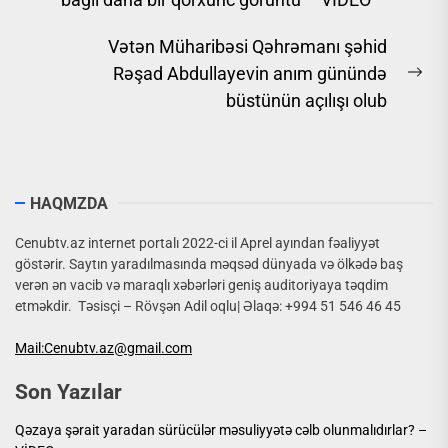
post:
Vətən Müharibəsi Qəhrəmanı şəhid
Rəşad Abdullayevin anım günündə
Ne
büstünün açılışı olub
pos
HAQMZDA
Cenubtv.az internet portalı 2022-ci il Aprel ayından fəaliyyət
göstərir. Saytın yaradılmasında məqsəd dünyada və ölkədə baş
verən ən vacib və maraqlı xəbərləri geniş auditoriyaya təqdim
etməkdir. Təsisçi – Rövşən Adil oqlu| Əlaqə: +994 51 546 46 45
Mail:Cenubtv.az@gmail.com
Son Yazılar
Qəzaya şərait yaradan sürücülər məsuliyyətə cəlb olunmalıdırlar? –