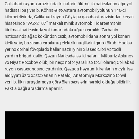
Cəlilabad rayonu ərazisində iki nəfərin ölümü ilə nəticələnən ağır yol
hadisəsi baş verib. Köhnə Ələt-Astara avtomobil yolunun 146-ci
kilometrliyində, Cəlilabad rayon Göytəpə qəsəbəsi ərazisindən keçən
hissəsində “VAZ-2107” markalı minik avtomobili idarəetmənin
itirilməsi nəticəsində yol kənarındakı ağaca çırpılıb. Zərbənin
nəticəsində ağac kökündən çıxıb, avtomobil daha sonra yol kənarı
kiçik satış bazasına çırpılaraq elektrik naqillərini qırıb-töküb. Hadisə
yerinə dərhal fövqəladə hallar nazirliyinin xilasediciləri və təcili
yardım briqadı gəlib. Qəzan Nəticədə isə iki nəfər – Mübariz Aslanov
və Niyaz Rəcəbov ölüb, bir neçə nəfər yaralı isə təcili olaraq Cəlilabad
rayon xəstəxanasına çatdırılıb. Qəzada həyatını itirənlərin meyiti isə
aidiyyatı üzrə xəstəxananın Pataloji Anatomiya Mərkəzinə təhvil
verilib. İlkin araşdırmaya görə ölən şəxslərin hərbiçi olduğu bildirilir.
Faktla bağlı araşdırma aparılır.