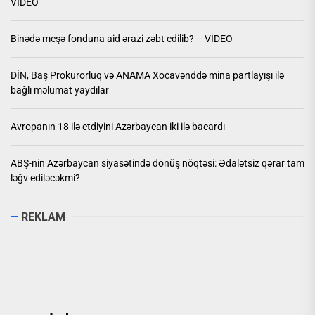
VİDEO
Binədə meşə fonduna aid ərazi zəbt edilib? – VİDEO
DİN, Baş Prokurorluq və ANAMA Xocavənddə mina partlayışı ilə
bağlı məlumat yaydılar
Avropanın 18 ilə etdiyini Azərbaycan iki ilə bacardı
ABŞ-nin Azərbaycan siyasətində dönüş nöqtəsi: Ədalətsiz qərar tam
ləğv ediləcəkmi?
REKLAM