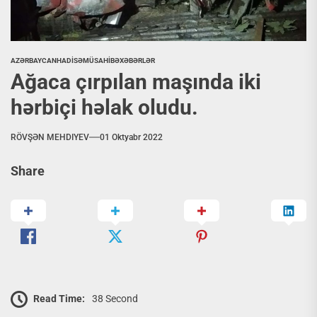
AZƏRBAYCAN
HADİSƏ
MÜSAHİBƏ
XƏBƏRLƏR
Ağaca çırpılan maşında iki
hərbiçi həlak oludu.
RÖVŞƏN MEHDIYEV
01 Oktyabr 2022
Share
Read Time:
38 Second