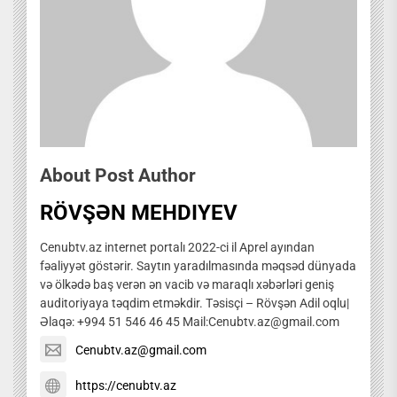
About Post Author
RÖVŞƏN MEHDIYEV
Cenubtv.az internet portalı 2022-ci il Aprel ayından
fəaliyyət göstərir. Saytın yaradılmasında məqsəd dünyada
və ölkədə baş verən ən vacib və maraqlı xəbərləri geniş
auditoriyaya təqdim etməkdir. Təsisçi – Rövşən Adil oqlu|
Əlaqə: +994 51 546 46 45 Mail:Cenubtv.az@gmail.com
Cenubtv.az@gmail.com
https://cenubtv.az