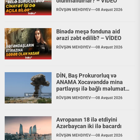
olunmalıdırlar? – VİDEO
RÖVŞƏN MEHDIYEV
08 Avqust 2026
Binədə meşə fonduna aid
ərazi zəbt edilib? – VİDEO
RÖVŞƏN MEHDIYEV
08 Avqust 2026
DİN, Baş Prokurorluq və
ANAMA Xocavənddə mina
partlayışı ilə bağlı məlumat
yaydılar
RÖVŞƏN MEHDIYEV
08 Avqust 2026
Avropanın 18 ilə etdiyini
Azərbaycan iki ilə bacardı
RÖVŞƏN MEHDIYEV
08 Avqust 2026