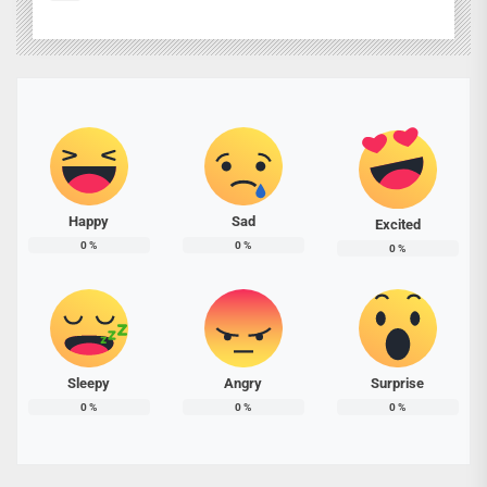
Happy
Sad
Excited
0
%
0
%
0
%
Sleepy
Angry
Surprise
0
%
0
%
0
%