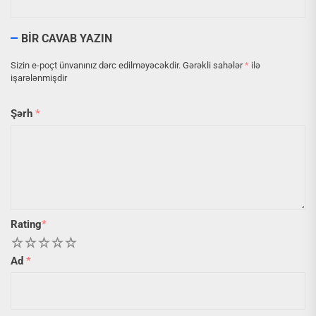
BIR CAVAB YAZIN
Sizin e-poçt ünvanınız dərc edilməyəcəkdir.
Gərəkli sahələr
*
ilə
işarələnmişdir
Şərh
*
Rating
*
1
2
3
4
5
Ad
*