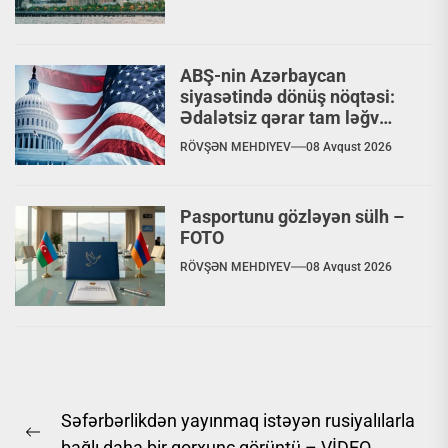
ABŞ-nin Azərbaycan
siyasətində dönüş nöqtəsi:
Ədalətsiz qərar tam ləğv
ediləcəkmi?
RÖVŞƏN MEHDIYEV
08 Avqust 2026
Pasportunu gözləyən sülh –
FOTO
RÖVŞƏN MEHDIYEV
08 Avqust 2026
Yazı
Səfərbərlikdən yayınmaq istəyən rusiyalılarla
naviqasiyası
Previous
bağlı daha bir qorxunc görüntü – VİDEO