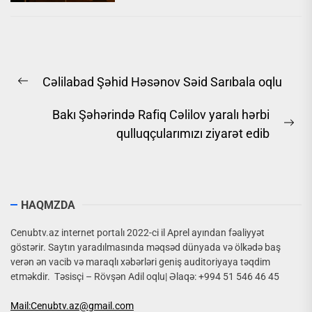
Yazı
Cəlilabad Şəhid Həsənov Səid Sarıbala oqlu
naviqasiyası
Previous
post:
Bakı Şəhərində Rafiq Cəlilov yaralı hərbi
Ne
qulluqçularımızı ziyarət edib
pos
HAQMZDA
Cenubtv.az internet portalı 2022-ci il Aprel ayından fəaliyyət
göstərir. Saytın yaradılmasında məqsəd dünyada və ölkədə baş
verən ən vacib və maraqlı xəbərləri geniş auditoriyaya təqdim
etməkdir. Təsisçi – Rövşən Adil oqlu| Əlaqə: +994 51 546 46 45
Mail:Cenubtv.az@gmail.com