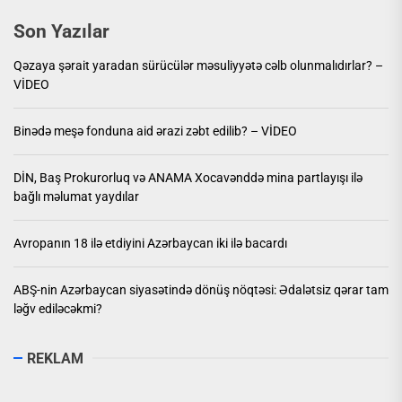
Son Yazılar
Qəzaya şərait yaradan sürücülər məsuliyyətə cəlb olunmalıdırlar? –
VİDEO
Binədə meşə fonduna aid ərazi zəbt edilib? – VİDEO
DİN, Baş Prokurorluq və ANAMA Xocavənddə mina partlayışı ilə
bağlı məlumat yaydılar
Avropanın 18 ilə etdiyini Azərbaycan iki ilə bacardı
ABŞ-nin Azərbaycan siyasətində dönüş nöqtəsi: Ədalətsiz qərar tam
ləğv ediləcəkmi?
REKLAM