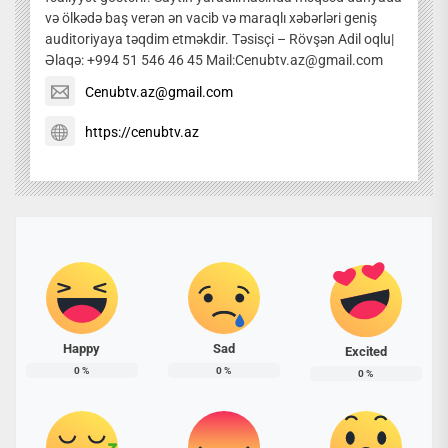
və ölkədə baş verən ən vacib və maraqlı xəbərləri geniş
auditoriyaya təqdim etməkdir. Təsisçi – Rövşən Adil oqlu|
Əlaqə: +994 51 546 46 45 Mail:Cenubtv.az@gmail.com
Cenubtv.az@gmail.com
https://cenubtv.az
Happy
Sad
Excited
0
%
0
%
0
%