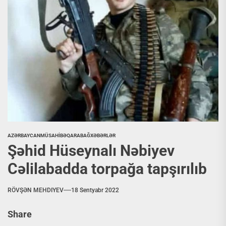
AZƏRBAYCAN
MÜSAHİBƏ
QARABAĞ
XƏBƏRLƏR
Şəhid Hüseynalı Nəbiyev
Cəlilabadda torpağa tapşırılıb
RÖVŞƏN MEHDIYEV
18 Sentyabr 2022
Share