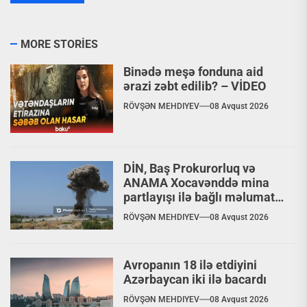
MORE STORIES
Binədə meşə fonduna aid
ərazi zəbt edilib? – VİDEO
RÖVŞƏN MEHDIYEV
08 Avqust 2026
DİN, Baş Prokurorluq və
ANAMA Xocavənddə mina
partlayışı ilə bağlı məlumat
yaydılar
RÖVŞƏN MEHDIYEV
08 Avqust 2026
Avropanın 18 ilə etdiyini
Azərbaycan iki ilə bacardı
RÖVŞƏN MEHDIYEV
08 Avqust 2026