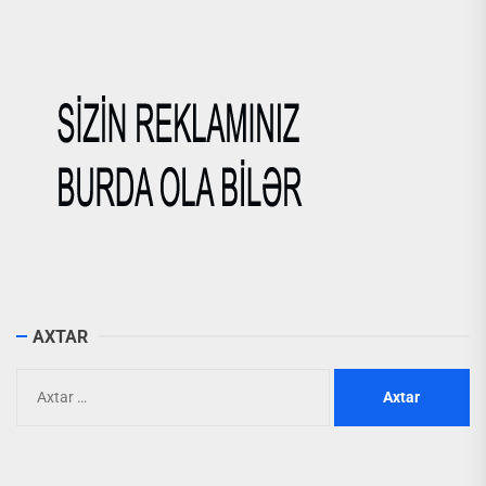
AXTAR
Axtarış: