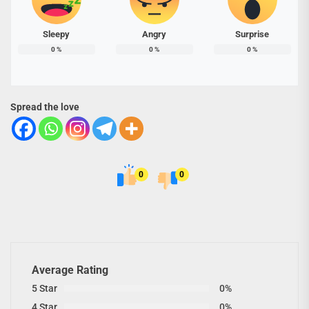
Sleepy
Angry
Surprise
0
%
0
%
0
%
Spread the love
0
0
Average Rating
5 Star
0%
4 Star
0%