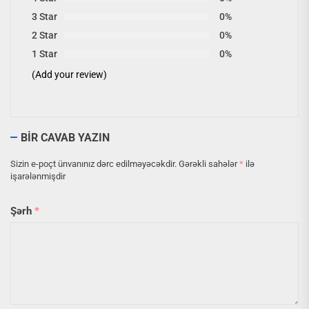
3 Star
0%
2 Star
0%
1 Star
0%
(Add your review)
BIR CAVAB YAZIN
Sizin e-poçt ünvanınız dərc edilməyəcəkdir.
Gərəkli sahələr
*
ilə
işarələnmişdir
Şərh
*