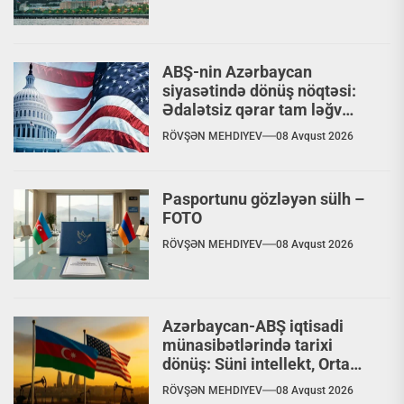
ABŞ-nin Azərbaycan
siyasətində dönüş nöqtəsi:
Ədalətsiz qərar tam ləğv
ediləcəkmi?
RÖVŞƏN MEHDIYEV
08 Avqust 2026
Pasportunu gözləyən sülh –
FOTO
RÖVŞƏN MEHDIYEV
08 Avqust 2026
Azərbaycan-ABŞ iqtisadi
münasibətlərində tarixi
dönüş: Süni intellekt, Orta
Dəhliz və nəhəng
RÖVŞƏN MEHDIYEV
08 Avqust 2026
investisiyalar