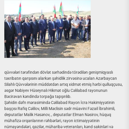
qüvvələri tərəfindən dövlət sərhədində törədilən genişmiqyaslı
təxribatın qarşısını alarkən şəhidlik zirvəsinə ucalan Azərbaycan
Silahlı Qüvvələrinin müddətdən artıq xidmət etmiş hərbi qulluqçusu,
əsgər Nəbiyev Hüseynalı Hikmət oğlu Cəlilabad rayonunun
Bəcirəvan kəndində torpağa tapşırılıb.
Şəhidin dəfn mərasimində Cəlilabad Rayon İcra Hakimiyyətinin
başçısı Rafiq Cəlilov, Milli Məclisin sədr müavini Fəzail İbrahimli,
deputatlar Malik Həsənov, , deputatlar Elman Nəsirov, hüquq
mühafizə orqanlarının rəhbərləri, rayon ictimaiyyətinin
nümayəndələri, qazilər, müharibə veteranları, kənd sakinləri və