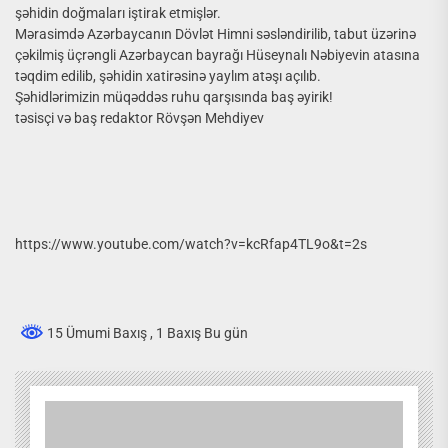
şəhidin doğmaları iştirak etmişlər.
Mərasimdə Azərbaycanın Dövlət Himni səsləndirilib, tabut üzərinə
çəkilmiş üçrəngli Azərbaycan bayrağı Hüseynalı Nəbiyevin atasına
təqdim edilib, şəhidin xatirəsinə yaylım atəşı açılıb.
Şəhidlərimizin müqəddəs ruhu qarşısında baş əyirik!
təsisçi və baş redaktor Rövşən Mehdiyev
https://www.youtube.com/watch?v=kcRfap4TL9o&t=2s
15 Ümumi Baxış
, 1 Baxış Bu gün