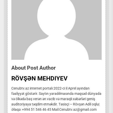
About Post Author
RÖVŞƏN MEHDIYEV
Cenubtv.az internet portalı 2022-ci il Aprel ayından
fəaliyyət göstərir. Saytın yaradılmasında məqsəd dünyada
və ölkədə baş verən ən vacib və maraqlı xəbərləri geniş
auditoriyaya təqdim etməkdir. Təsisçi – Rövşən Adil oqlu|
Əlaqə: +994 51 546 46 45 Mail:Cenubtv.az@gmail.com