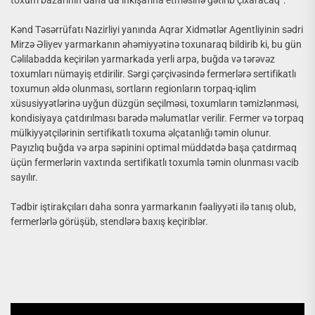
Kənd Təsərrüfatı Nazirliyi yanında Aqrar Xidmətlər Agentliyinin sədri
Mirzə Əliyev yarmarkanın əhəmiyyətinə toxunaraq bildirib ki, bu gün
Cəlilabadda keçirilən yarmarkada yerli arpa, buğda və tərəvəz
toxumları nümayiş etdirilir. Sərgi çərçivəsində fermerlərə sertifikatlı
toxumun əldə olunması, sortların regionların torpaq-iqlim
xüsusiyyətlərinə uyğun düzgün seçilməsi, toxumların təmizlənməsi,
kondisiyaya çatdırılması barədə məlumatlar verilir. Fermer və torpaq
mülkiyyətçilərinin sertifikatlı toxuma əlçatanlığı təmin olunur.
Payızlıq buğda və arpa səpinini optimal müddətdə başa çatdırmaq
üçün fermerlərin vaxtında sertifikatlı toxumla təmin olunması vacib
sayılır.
Tədbir iştirakçıları daha sonra yarmarkanın fəaliyyəti ilə tanış olub,
fermerlərlə görüşüb, stendlərə baxış keçiriblər.