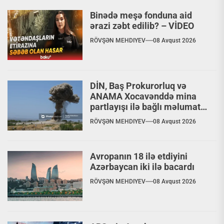
Binədə meşə fonduna aid
ərazi zəbt edilib? – VİDEO
RÖVŞƏN MEHDIYEV
08 Avqust 2026
DİN, Baş Prokurorluq və
ANAMA Xocavənddə mina
partlayışı ilə bağlı məlumat
yaydılar
RÖVŞƏN MEHDIYEV
08 Avqust 2026
Avropanın 18 ilə etdiyini
Azərbaycan iki ilə bacardı
RÖVŞƏN MEHDIYEV
08 Avqust 2026