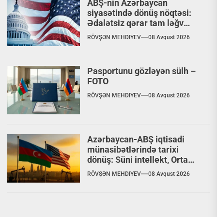
ABŞ-nin Azərbaycan
siyasətində dönüş nöqtəsi:
Ədalətsiz qərar tam ləğv
ediləcəkmi?
RÖVŞƏN MEHDIYEV
08 Avqust 2026
Pasportunu gözləyən sülh –
FOTO
RÖVŞƏN MEHDIYEV
08 Avqust 2026
Azərbaycan-ABŞ iqtisadi
münasibətlərində tarixi
dönüş: Süni intellekt, Orta
Dəhliz və nəhəng
RÖVŞƏN MEHDIYEV
08 Avqust 2026
investisiyalar