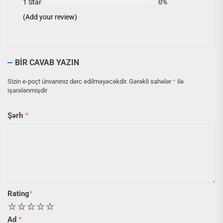
1 Star
0%
(Add your review)
BIR CAVAB YAZIN
Sizin e-poçt ünvanınız dərc edilməyəcəkdir.
Gərəkli sahələr
*
ilə
işarələnmişdir
Şərh
*
Rating
*
1
2
3
4
5
Ad
*