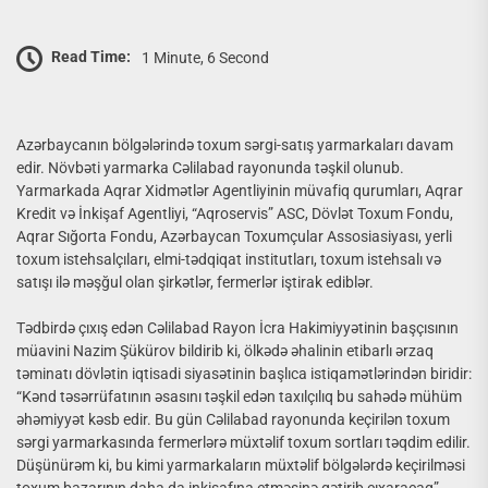
Read Time:
1 Minute, 6 Second
Azərbaycanın bölgələrində toxum sərgi-satış yarmarkaları davam
edir. Növbəti yarmarka Cəlilabad rayonunda təşkil olunub.
Yarmarkada Aqrar Xidmətlər Agentliyinin müvafiq qurumları, Aqrar
Kredit və İnkişaf Agentliyi, “Aqroservis” ASC, Dövlət Toxum Fondu,
Aqrar Sığorta Fondu, Azərbaycan Toxumçular Assosiasiyası, yerli
toxum istehsalçıları, elmi-tədqiqat institutları, toxum istehsalı və
satışı ilə məşğul olan şirkətlər, fermerlər iştirak ediblər.
Tədbirdə çıxış edən Cəlilabad Rayon İcra Hakimiyyətinin başçısının
müavini Nazim Şükürov bildirib ki, ölkədə əhalinin etibarlı ərzaq
təminatı dövlətin iqtisadi siyasətinin başlıca istiqamətlərindən biridir:
“Kənd təsərrüfatının əsasını təşkil edən taxılçılıq bu sahədə mühüm
əhəmiyyət kəsb edir. Bu gün Cəlilabad rayonunda keçirilən toxum
sərgi yarmarkasında fermerlərə müxtəlif toxum sortları təqdim edilir.
Düşünürəm ki, bu kimi yarmarkaların müxtəlif bölgələrdə keçirilməsi
toxum bazarının daha da inkişafına etməsinə gətirib çıxaracaq”.