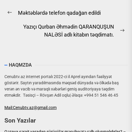
Yazı
Məktəblərdə telefon qadağan edildi
naviqasiyası
Previous
post:
Yazıçı Qurban Əhmədin QARANQUŞUN
Ne
NALƏSİ adlı kitabın təqdimatı.
pos
HAQMZDA
Cenubtv.az internet portalı 2022-ci il Aprel ayından fəaliyyət
göstərir. Saytın yaradılmasında məqsəd dünyada və ölkədə baş
verən ən vacib və maraqlı xəbərləri geniş auditoriyaya təqdim
etməkdir. Təsisçi – Rövşən Adil oqlu| Əlaqə: +994 51 546 46 45
Mail:Cenubtv.az@gmail.com
Son Yazılar
Qəzaya şərait yaradan sürücülər məsuliyyətə cəlb olunmalıdırlar? –