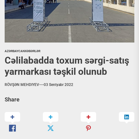
AZƏRBAYCAN
XƏBƏRLƏR
Cəlilabadda toxum sərgi-satış
yarmarkası təşkil olunub
RÖVŞƏN MEHDIYEV
03 Sentyabr 2022
Share