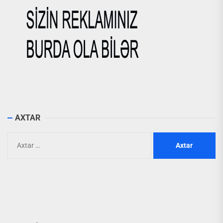
AXTAR
Axtarış: