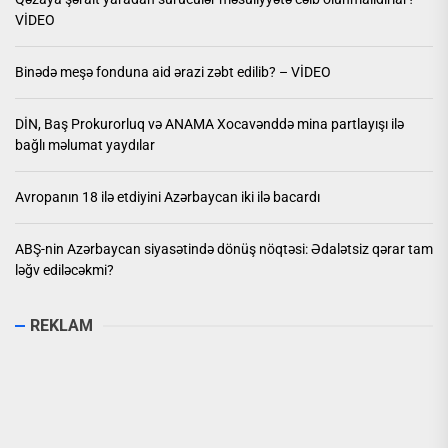
VİDEO
Binədə meşə fonduna aid ərazi zəbt edilib? – VİDEO
DİN, Baş Prokurorluq və ANAMA Xocavənddə mina partlayışı ilə
bağlı məlumat yaydılar
Avropanın 18 ilə etdiyini Azərbaycan iki ilə bacardı
ABŞ-nin Azərbaycan siyasətində dönüş nöqtəsi: Ədalətsiz qərar tam
ləğv ediləcəkmi?
REKLAM