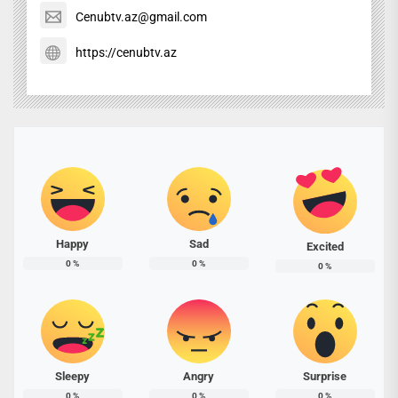
Cenubtv.az@gmail.com
https://cenubtv.az
Happy
Sad
Excited
0
%
0
%
0
%
Sleepy
Angry
Surprise
0
%
0
%
0
%