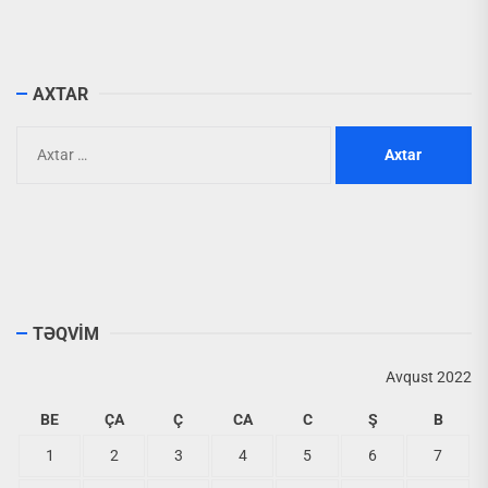
AXTAR
Axtarış:
TƏQVİM
Avqust 2022
BE
ÇA
Ç
CA
C
Ş
B
1
2
3
4
5
6
7