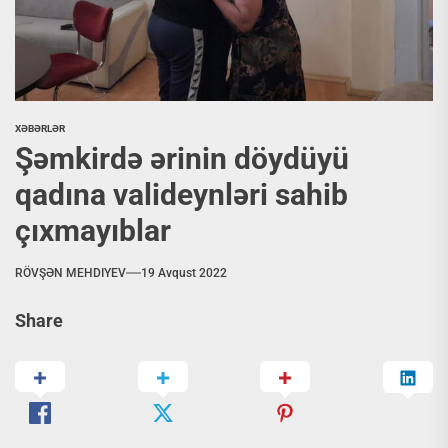
XƏBƏRLƏR
Şəmkirdə ərinin döydüyü
qadına valideynləri sahib
çıxmayıblar
RÖVŞƏN MEHDIYEV
19 Avqust 2022
Share