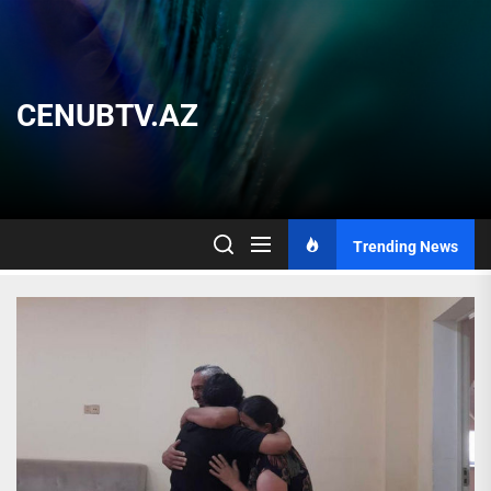
Skip
to
the
content
CENUBTV.AZ
Trending News