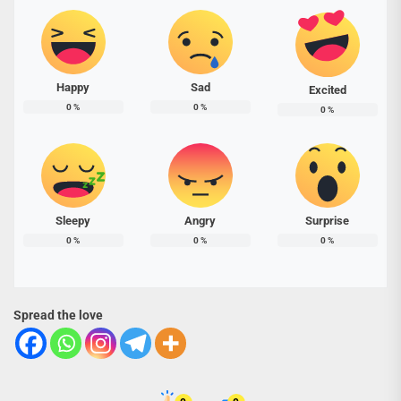
Happy
Sad
Excited
0
%
0
%
0
%
Sleepy
Angry
Surprise
0
%
0
%
0
%
Spread the love