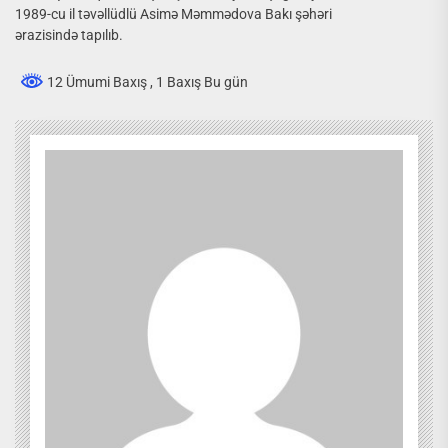
1989-cu il təvəllüdlü Asimə Məmmədova Bakı şəhəri
ərazisində
tapılıb.
12 Ümumi Baxış
, 1 Baxış Bu gün