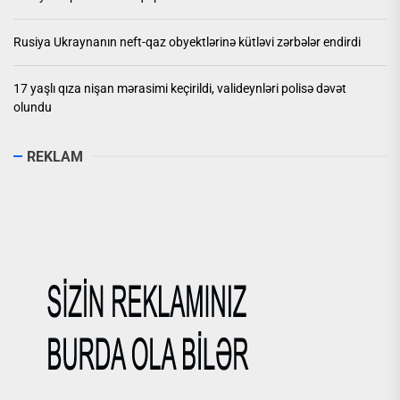
Rusiya Ukraynanın neft-qaz obyektlərinə kütləvi zərbələr endirdi
17 yaşlı qıza nişan mərasimi keçirildi, valideynləri polisə dəvət
olundu
REKLAM