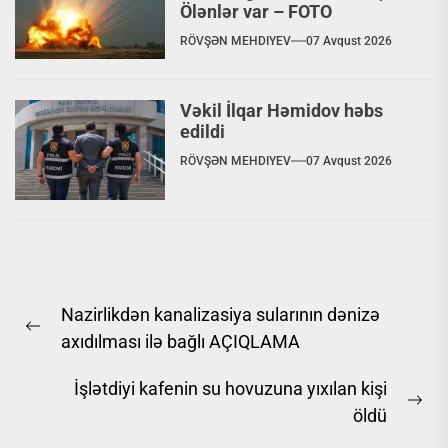
Ölənlər var – FOTO
RÖVŞƏN MEHDIYEV
07 Avqust 2026
Vəkil İlqar Həmidov həbs
edildi
RÖVŞƏN MEHDIYEV
07 Avqust 2026
Yazı
Nazirlikdən kanalizasiya sularının dənizə
naviqasiyası
Previous
axıdılması ilə bağlı AÇIQLAMA
post:
İşlətdiyi kafenin su hovuzuna yıxılan kişi
Ne
öldü
pos