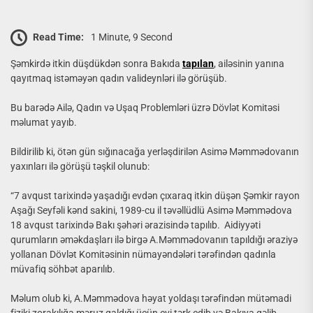
Read Time:
1 Minute, 9 Second
Şəmkirdə itkin düşdükdən sonra Bakıda
tapılan
, ailəsinin yanına
qayıtmaq istəməyən qadın valideynləri ilə görüşüb.
Bu barədə Ailə, Qadın və Uşaq Problemləri üzrə Dövlət Komitəsi
məlumat yayıb.
Bildirilib ki, ötən gün sığınacağa yerləşdirilən Asimə Məmmədovanın
yaxınları ilə görüşü təşkil olunub:
“7 avqust tarixində yaşadığı evdən çıxaraq itkin düşən Şəmkir rayon
Aşağı Seyfəli kənd sakini, 1989-cu il təvəllüdlü Asimə Məmmədova
18 avqust tarixində Bakı şəhəri ərazisində tapılıb. Aidiyyəti
qurumların əməkdaşları ilə birgə A.Məmmədovanın tapıldığı əraziyə
yollanan Dövlət Komitəsinin nümayəndələri tərəfindən qadınla
müvafiq söhbət aparılıb.
Məlum olub ki, A.Məmmədova həyat yoldaşı tərəfindən mütəmadi