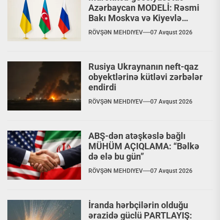
Azərbaycan MODELİ: Rəsmi
Bakı Moskva və Kiyevlə
paralel dialoq aparır
RÖVŞƏN MEHDIYEV
07 Avqust 2026
Rusiya Ukraynanın neft-qaz
obyektlərinə kütləvi zərbələr
endirdi
RÖVŞƏN MEHDIYEV
07 Avqust 2026
ABŞ-dən atəşkəslə bağlı
MÜHÜM AÇIQLAMA: “Bəlkə
də elə bu gün”
RÖVŞƏN MEHDIYEV
07 Avqust 2026
İranda hərbçilərin olduğu
ərazidə güclü PARTLAYIŞ: