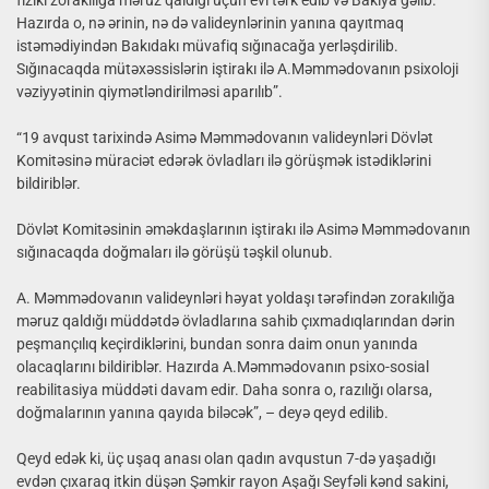
fiziki zorakılığa məruz qaldığı üçün evi tərk edib və Bakıya gəlib.
Hazırda o, nə ərinin, nə də valideynlərinin yanına qayıtmaq
istəmədiyindən Bakıdakı müvafiq sığınacağa yerləşdirilib.
Sığınacaqda mütəxəssislərin iştirakı ilə A.Məmmədovanın psixoloji
vəziyyətinin qiymətləndirilməsi aparılıb”.
“19 avqust tarixində Asimə Məmmədovanın valideynləri Dövlət
Komitəsinə müraciət edərək övladları ilə görüşmək istədiklərini
bildiriblər.
Dövlət Komitəsinin əməkdaşlarının iştirakı ilə Asimə Məmmədovanın
sığınacaqda doğmaları ilə görüşü təşkil olunub.
A. Məmmədovanın valideynləri həyat yoldaşı tərəfindən zorakılığa
məruz qaldığı müddətdə övladlarına sahib çıxmadıqlarından dərin
peşmançılıq keçirdiklərini, bundan sonra daim onun yanında
olacaqlarını bildiriblər. Hazırda A.Məmmədovanın psixo-sosial
reabilitasiya müddəti davam edir. Daha sonra o, razılığı olarsa,
doğmalarının yanına qayıda biləcək”, – deyə qeyd edilib.
Qeyd edək ki, üç uşaq anası olan qadın avqustun 7-də yaşadığı
evdən çıxaraq itkin düşən Şəmkir rayon Aşağı Seyfəli kənd sakini,