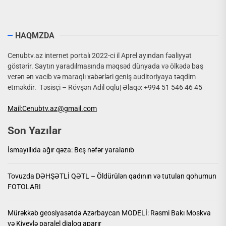
HAQMZDA
Cenubtv.az internet portalı 2022-ci il Aprel ayından fəaliyyət
göstərir. Saytın yaradılmasında məqsəd dünyada və ölkədə baş
verən ən vacib və maraqlı xəbərləri geniş auditoriyaya təqdim
etməkdir. Təsisçi – Rövşən Adil oqlu| Əlaqə: +994 51 546 46 45
Mail:Cenubtv.az@gmail.com
Son Yazılar
İsmayıllıda ağır qəza: Beş nəfər yaralanıb
Tovuzda DƏHŞƏTLİ QƏTL – Öldürülən qadının və tutulan qohumun
FOTOLARI
Mürəkkəb geosiyasətdə Azərbaycan MODELİ: Rəsmi Bakı Moskva
və Kiyevlə paralel dialoq aparır