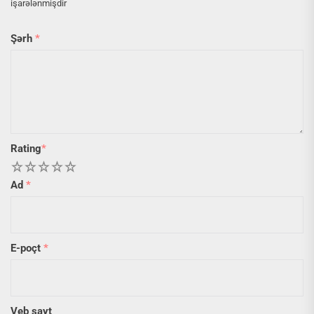
işarələnmişdir
Şərh
*
Rating
*
1
2
3
4
5
Ad
*
E-poçt
*
Veb sayt