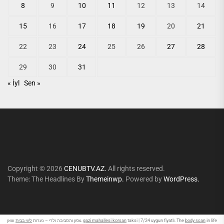
8
9
10
11
12
13
14
15
16
17
18
19
20
21
22
23
24
25
26
27
28
29
30
31
« İyl
Sen »
Copyright © 2026
CENUBTV.AZ.
All rights reserved.
Theme: The Headlines By
Themeinwp.
Powered by
WordPress.
ליווי בבית
צפון והסביבה ולרי – נערות
שאן.
gazi mahallesi korsan
taksi | 7/24 uygun fiyatlı. The
body scan
in life