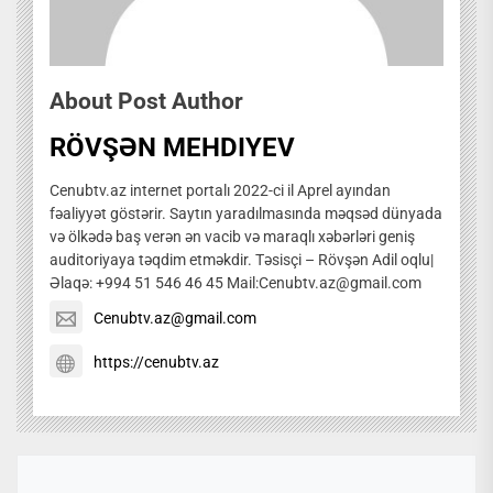
About Post Author
RÖVŞƏN MEHDIYEV
Cenubtv.az internet portalı 2022-ci il Aprel ayından
fəaliyyət göstərir. Saytın yaradılmasında məqsəd dünyada
və ölkədə baş verən ən vacib və maraqlı xəbərləri geniş
auditoriyaya təqdim etməkdir. Təsisçi – Rövşən Adil oqlu|
Əlaqə: +994 51 546 46 45 Mail:Cenubtv.az@gmail.com
Cenubtv.az@gmail.com
https://cenubtv.az