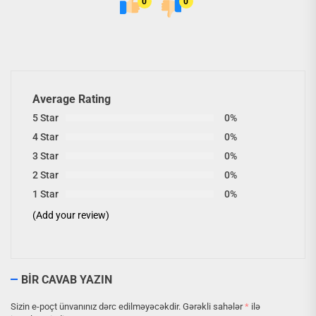
0
0
Average Rating
5 Star
0%
4 Star
0%
3 Star
0%
2 Star
0%
1 Star
0%
(Add your review)
BIR CAVAB YAZIN
Sizin e-poçt ünvanınız dərc edilməyəcəkdir.
Gərəkli sahələr
*
ilə