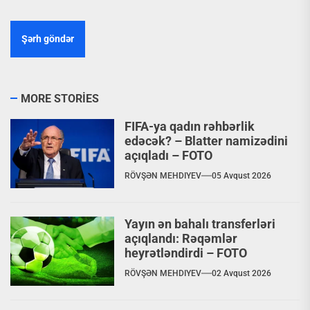
MORE STORIES
FIFA-ya qadın rəhbərlik
edəcək? – Blatter namizədini
açıqladı – FOTO
RÖVŞƏN MEHDIYEV
05 Avqust 2026
Yayın ən bahalı transferləri
açıqlandı: Rəqəmlər
heyrətləndirdi – FOTO
RÖVŞƏN MEHDIYEV
02 Avqust 2026