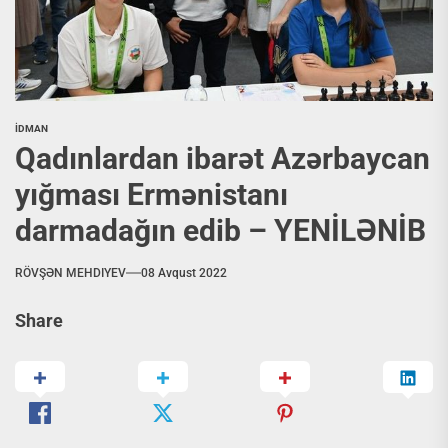
İDMAN
Qadınlardan ibarət Azərbaycan
yığması Ermənistanı
darmadağın edib – YENİLƏNİB
RÖVŞƏN MEHDIYEV
08 Avqust 2022
Share