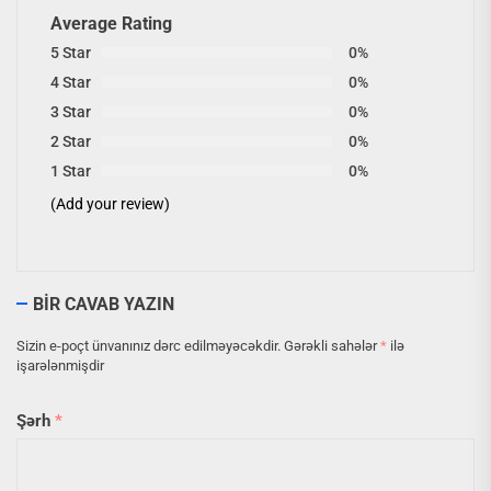
Average Rating
5 Star
0%
4 Star
0%
3 Star
0%
2 Star
0%
1 Star
0%
(Add your review)
BIR CAVAB YAZIN
Sizin e-poçt ünvanınız dərc edilməyəcəkdir.
Gərəkli sahələr
*
ilə
işarələnmişdir
Şərh
*