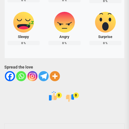
0
%
0
%
0
%
Sleepy
Angry
Surprise
0
%
0
%
0
%
Spread the love
0
0