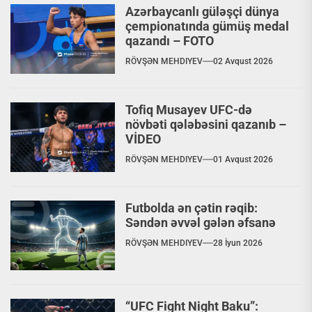
Azərbaycanlı güləşçi dünya
çempionatında gümüş medal
qazandı – FOTO
RÖVŞƏN MEHDIYEV
02 Avqust 2026
Tofiq Musayev UFC-də
növbəti qələbəsini qazanıb –
VİDEO
RÖVŞƏN MEHDIYEV
01 Avqust 2026
Futbolda ən çətin rəqib:
Səndən əvvəl gələn əfsanə
RÖVŞƏN MEHDIYEV
28 İyun 2026
“UFC Fight Night Baku”: