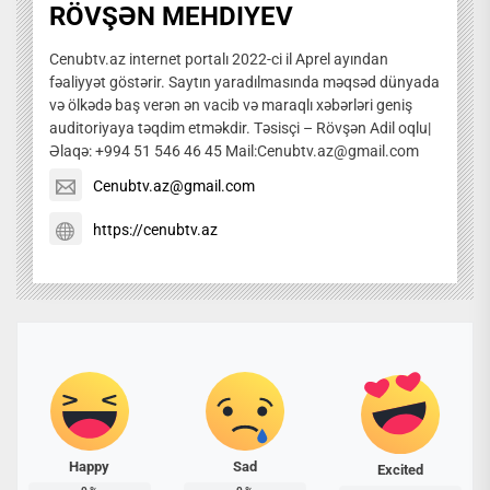
RÖVŞƏN MEHDIYEV
Cenubtv.az internet portalı 2022-ci il Aprel ayından
fəaliyyət göstərir. Saytın yaradılmasında məqsəd dünyada
və ölkədə baş verən ən vacib və maraqlı xəbərləri geniş
auditoriyaya təqdim etməkdir. Təsisçi – Rövşən Adil oqlu|
Əlaqə: +994 51 546 46 45 Mail:Cenubtv.az@gmail.com
Cenubtv.az@gmail.com
https://cenubtv.az
Happy
Sad
Excited