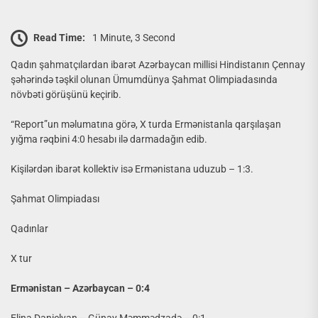
Read Time:
1 Minute, 3 Second
Qadın şahmatçılardan ibarət Azərbaycan millisi Hindistanın Çennay
şəhərində təşkil olunan Ümumdünya Şahmat Olimpiadasında
növbəti görüşünü keçirib.
“Report”un məlumatına görə, X turda Ermənistanla qarşılaşan
yığma rəqbini 4:0 hesabı ilə darmadağın edib.
Kişilərdən ibarət kollektiv isə Ermənistana uduzub – 1:3.
Şahmat Olimpiadası
Qadınlar
X tur
Ermənistan – Azərbaycan – 0:4