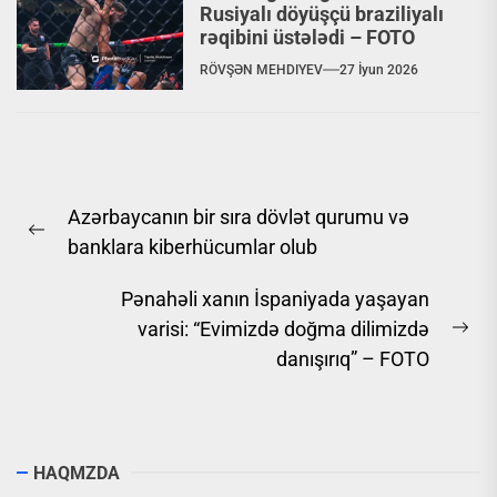
Rusiyalı döyüşçü braziliyalı
rəqibini üstələdi – FOTO
RÖVŞƏN MEHDIYEV
27 İyun 2026
Yazı
Azərbaycanın bir sıra dövlət qurumu və
naviqasiyası
Previous
banklara kiberhücumlar olub
post:
Pənahəli xanın İspaniyada yaşayan
varisi: “Evimizdə doğma dilimizdə
Ne
danışırıq” – FOTO
pos
HAQMZDA