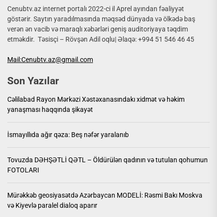
Cenubtv.az internet portalı 2022-ci il Aprel ayından fəaliyyət
göstərir. Saytın yaradılmasında məqsəd dünyada və ölkədə baş
verən ən vacib və maraqlı xəbərləri geniş auditoriyaya təqdim
etməkdir. Təsisçi – Rövşən Adil oqlu| Əlaqə: +994 51 546 46 45
Mail:Cenubtv.az@gmail.com
Son Yazılar
Cəlilabad Rayon Mərkəzi Xəstəxanasındakı xidmət və həkim
yanaşması haqqında şikayət
İsmayıllıda ağır qəza: Beş nəfər yaralanıb
Tovuzda DƏHŞƏTLİ QƏTL – Öldürülən qadının və tutulan qohumun
FOTOLARI
Mürəkkəb geosiyasətdə Azərbaycan MODELİ: Rəsmi Bakı Moskva
və Kiyevlə paralel dialoq aparır