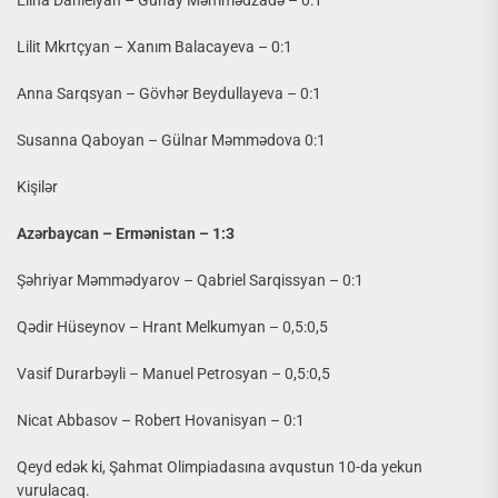
Elina Danielyan – Günay Məmmədzadə – 0:1
Lilit Mkrtçyan – Xanım Balacayeva – 0:1
Anna Sarqsyan – Gövhər Beydullayeva – 0:1
Susanna Qaboyan – Gülnar Məmmədova 0:1
Kişilər
Azərbaycan – Ermənistan – 1:3
Şəhriyar Məmmədyarov – Qabriel Sarqissyan – 0:1
Qədir Hüseynov – Hrant Melkumyan – 0,5:0,5
Vasif Durarbəyli – Manuel Petrosyan – 0,5:0,5
Nicat Abbasov – Robert Hovanisyan – 0:1
Qeyd edək ki, Şahmat Olimpiadasına avqustun 10-da yekun
vurulacaq.