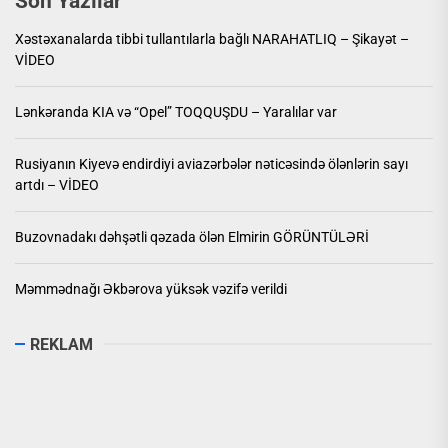
Son Yazılar
Xəstəxanalarda tibbi tullantılarla bağlı NARAHATLIQ – Şikayət –
VİDEO
Lənkəranda KIA və “Opel” TOQQUŞDU – Yaralılar var
Rusiyanın Kiyevə endirdiyi aviazərbələr nəticəsində ölənlərin sayı
artdı – VİDEO
Buzovnadakı dəhşətli qəzada ölən Elmirin GÖRÜNTÜLƏRİ
Məmmədnağı Əkbərova yüksək vəzifə verildi
REKLAM