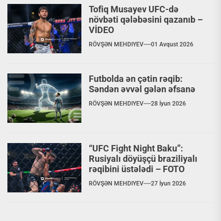
Tofiq Musayev UFC-də
növbəti qələbəsini qazanıb –
VİDEO
RÖVŞƏN MEHDIYEV
01 Avqust 2026
Futbolda ən çətin rəqib:
Səndən əvvəl gələn əfsanə
RÖVŞƏN MEHDIYEV
28 İyun 2026
“UFC Fight Night Baku”:
Rusiyalı döyüşçü braziliyalı
rəqibini üstələdi – FOTO
RÖVŞƏN MEHDIYEV
27 İyun 2026