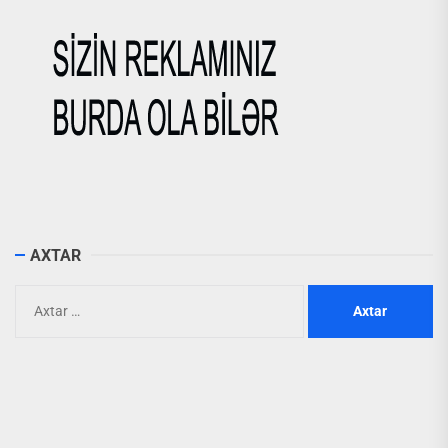
AXTAR
Axtarış: