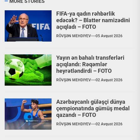
MORE STORIES
FIFA-ya qadın rəhbərlik
edəcək? – Blatter namizədini
açıqladı – FOTO
RÖVŞƏN MEHDIYEV
05 Avqust 2026
Yayın ən bahalı transferləri
açıqlandı: Rəqəmlər
heyrətləndirdi – FOTO
RÖVŞƏN MEHDIYEV
02 Avqust 2026
Azərbaycanlı güləşçi dünya
çempionatında gümüş medal
qazandı – FOTO
RÖVŞƏN MEHDIYEV
02 Avqust 2026