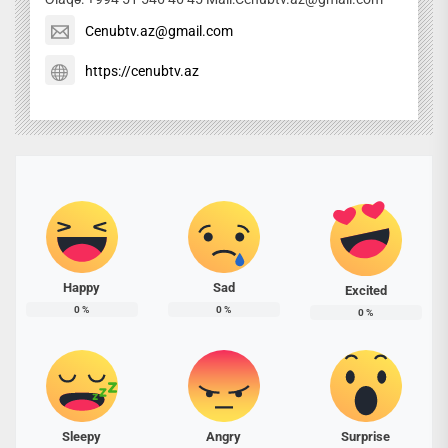
Cenubtv.az@gmail.com
https://cenubtv.az
Happy
Sad
Excited
0
%
0
%
0
%
Sleepy
Angry
Surprise