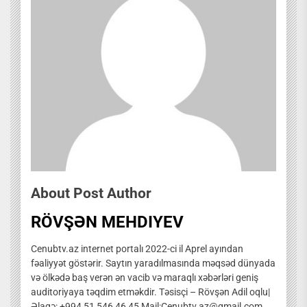
About Post Author
RÖVŞƏN MEHDIYEV
Cenubtv.az internet portalı 2022-ci il Aprel ayından
fəaliyyət göstərir. Saytın yaradılmasında məqsəd dünyada
və ölkədə baş verən ən vacib və maraqlı xəbərləri geniş
auditoriyaya təqdim etməkdir. Təsisçi – Rövşən Adil oqlu|
Əlaqə: +994 51 546 46 45 Mail:Cenubtv.az@gmail.com