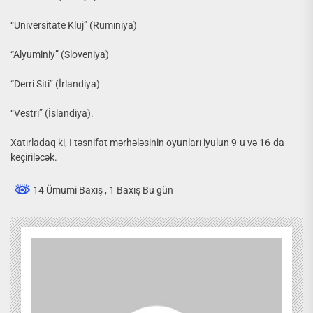
“Universitate Kluj” (Rumıniya)
“Alyuminiy” (Sloveniya)
“Derri Siti” (İrlandiya)
“Vestri” (İslandiya).
Xatırladaq ki, I təsnifat mərhələsinin oyunları iyulun 9-u və 16-da
keçiriləcək.
14 Ümumi Baxış
, 1 Baxış Bu gün