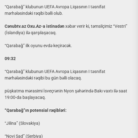
“Qarabağ” klubunun UEFA Avropa Liqasının I təsnifat
mərhələsindəki rəqibi bəlli olub.
Cənubtv.az Oxu.Az-a istinadən
xəbər verir ki, təmsilçimiz “Vestri”
(İslandiya) ilə qarşılaşacaq.
“Qarabağ” ilk oyunu evdə keçirəcək.
09:32
“Qarabağ” klubunun UEFA Avropa Liqasının I təsnifat
mərhələsindəki rəqibi bu gün bəlli olacaq.
püşkatma mərasimi İsveçrənin Nyon şəhərində Bakı vaxtı ilə saat
19:00-da başlayacaq.
“Qarabağ”ın potensial rəqibləri:
“Jilina” (Slovakiya)
“Novi Sad” (Serbiya)