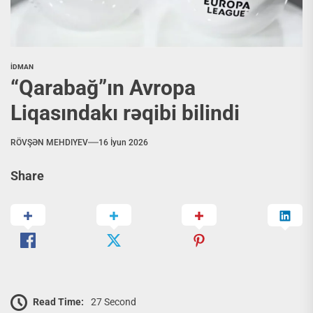
İDMAN
“Qarabağ”ın Avropa
Liqasındakı rəqibi bilindi
RÖVŞƏN MEHDIYEV
16 İyun 2026
Share
Read Time:
27 Second