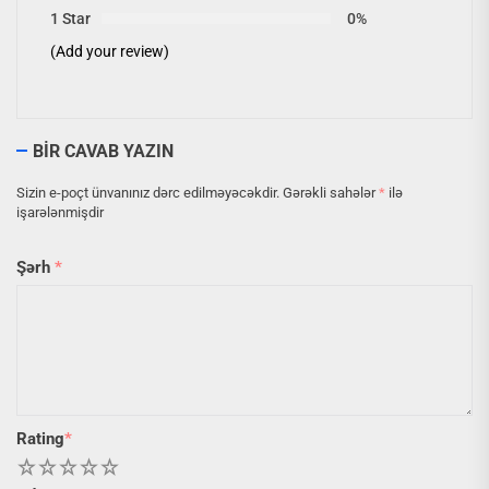
1 Star
0%
(Add your review)
BIR CAVAB YAZIN
Sizin e-poçt ünvanınız dərc edilməyəcəkdir.
Gərəkli sahələr
*
ilə
işarələnmişdir
Şərh
*
Rating
*
1
2
3
4
5