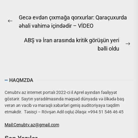
Yazı
Gecə evdən çıxmağa qorxurlar: Qaraçuxurda
naviqasiyası
Previous
əhali vahimə içindədir – VİDEO
post:
ABŞ və İran arasında kritik görüşün yeri
Ne
bəlli oldu
pos
HAQMZDA
Cenubtv.az internet portalı 2022-ci il Aprel ayından fəaliyyət
göstərir. Saytın yaradılmasında məqsəd dünyada və ölkədə baş
verən ən vacib və maraqlı xəbərləri geniş auditoriyaya təqdim
etməkdir. Təsisçi – Rövşən Adil oqlu| Əlaqə: +994 51 546 46 45
Mail:Cenubtv.az@gmail.com