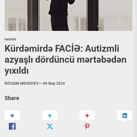
HADİSƏ
Kürdəmirdə FACİƏ: Autizmli
azyaşlı dördüncü mərtəbədən
yıxıldı
RÖVŞƏN MEHDIYEV
09 May 2024
Share