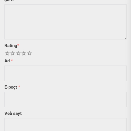
Rating
*
1
2
3
4
5
Ad
*
E-poçt
*
Veb sayt