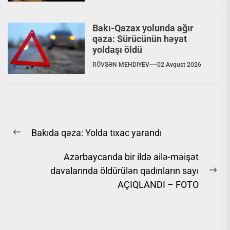
Bakı-Qazax yolunda ağır
qəza: Sürücünün həyat
yoldaşı öldü
RÖVŞƏN MEHDIYEV
02 Avqust 2026
Yazı
Bakıda qəza: Yolda tıxac yarandı
naviqasiyası
Previous
post:
Azərbaycanda bir ildə ailə-məişət
davalarında öldürülən qadınların sayı
Ne
AÇIQLANDI – FOTO
pos