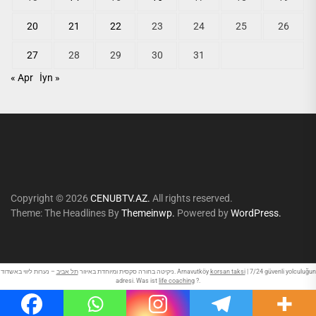
20
21
22
23
24
25
26
27
28
29
30
31
« Apr
İyn »
Copyright © 2026
CENUBTV.AZ.
All rights reserved.
Theme: The Headlines By
Themeinwp.
Powered by
WordPress.
תל אביב
ניקיטה בחורה סקסית ומיוחדת באיזור
– נערות ליווי באשדוד. Arnavutköy
korsan taksi
| 7/24 güvenli yolculuğun
adresi. Was ist
life coaching
?.