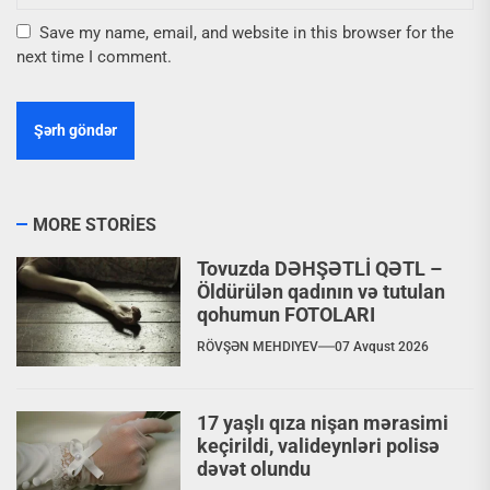
Save my name, email, and website in this browser for the
next time I comment.
MORE STORIES
Tovuzda DƏHŞƏTLİ QƏTL –
Öldürülən qadının və tutulan
qohumun FOTOLARI
RÖVŞƏN MEHDIYEV
07 Avqust 2026
17 yaşlı qıza nişan mərasimi
keçirildi, valideynləri polisə
dəvət olundu