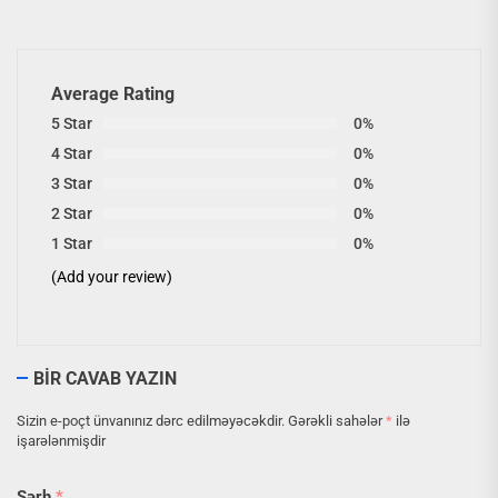
Average Rating
5 Star
0%
4 Star
0%
3 Star
0%
2 Star
0%
1 Star
0%
(Add your review)
BIR CAVAB YAZIN
Sizin e-poçt ünvanınız dərc edilməyəcəkdir.
Gərəkli sahələr
*
ilə
işarələnmişdir
Şərh
*