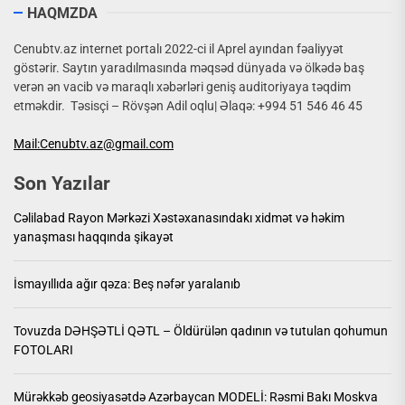
HAQMZDA
Cenubtv.az internet portalı 2022-ci il Aprel ayından fəaliyyət
göstərir. Saytın yaradılmasında məqsəd dünyada və ölkədə baş
verən ən vacib və maraqlı xəbərləri geniş auditoriyaya təqdim
etməkdir. Təsisçi – Rövşən Adil oqlu| Əlaqə: +994 51 546 46 45
Mail:Cenubtv.az@gmail.com
Son Yazılar
Cəlilabad Rayon Mərkəzi Xəstəxanasındakı xidmət və həkim
yanaşması haqqında şikayət
İsmayıllıda ağır qəza: Beş nəfər yaralanıb
Tovuzda DƏHŞƏTLİ QƏTL – Öldürülən qadının və tutulan qohumun
FOTOLARI
Mürəkkəb geosiyasətdə Azərbaycan MODELİ: Rəsmi Bakı Moskva