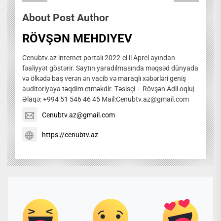
About Post Author
RÖVŞƏN MEHDIYEV
Cenubtv.az internet portalı 2022-ci il Aprel ayından
fəaliyyət göstərir. Saytın yaradılmasında məqsəd dünyada
və ölkədə baş verən ən vacib və maraqlı xəbərləri geniş
auditoriyaya təqdim etməkdir. Təsisçi – Rövşən Adil oqlu|
Əlaqə: +994 51 546 46 45 Mail:Cenubtv.az@gmail.com
Cenubtv.az@gmail.com
https://cenubtv.az