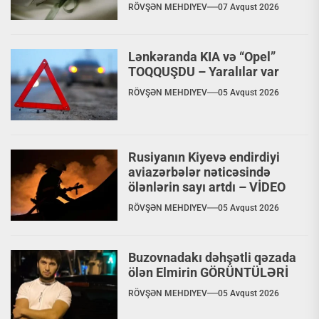
RÖVŞƏN MEHDIYEV
07 Avqust 2026
Lənkəranda KIA və “Opel”
TOQQUŞDU – Yaralılar var
RÖVŞƏN MEHDIYEV
05 Avqust 2026
Rusiyanın Kiyevə endirdiyi
aviazərbələr nəticəsində
ölənlərin sayı artdı – VİDEO
RÖVŞƏN MEHDIYEV
05 Avqust 2026
Buzovnadakı dəhşətli qəzada
ölən Elmirin GÖRÜNTÜLƏRİ
RÖVŞƏN MEHDIYEV
05 Avqust 2026