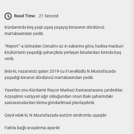
Read Time:
21 Second
Kürdəmirdə beş yaşlı uşaq yaşayış binasının dördüncü
mərtəbəsindən yıxılıb.
“Report”-a istinadən Cenubtv.az ın xəbərinə görə, hadisə məcburi
köçkünlərin yaşadığı şəhərçikdə yerləşən binalardan birində baş
verib.
Belə ki, nəzarətsiz qalan 2019-cu il təvəllüdlü N.Mustafazadə
yaşadığı binanın dördüncü mərtəbəsindən yıxılıb.
Yaxınları onu Kürdəmir Rayon Mərkəzi Xəstəxanasına çatdırıblar.
Azyaşlının vəziyyəti ağır olduğundan onun Bakı şəhərindəki
xəstəxanalardan birinə göndərilməsi planlaşdırılır.
Qeyd edək ki, N.Mustafazadə autizm sindromlu uşaqdır.
Faktla bağlı araşdırma aparılır.